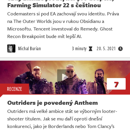
Farming Simulator 22 s češtinou
Codemasters si pod EA zachovají svou identitu. Práva
na The Outer Worlds jsou v rukou Obsidianu a
Microsoftu. Tencent investoval do Remedy. Ghost
Recon Breakpoint bude mít lepší AI.
Michal Burian
3 minuty
20. 5. 2021
7
RECENZE
Outriders je povedený Anthem
Outriders má velké ambice stát se výborným looter-
shooter titulem. Jak se mu daří oproti dnešní
konkurenci, jako je Borderlands nebo Tom Clancy’s