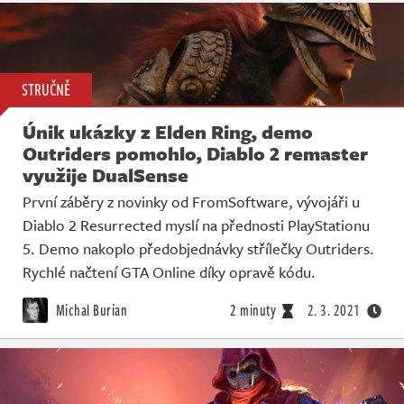
STRUČNĚ
Únik ukázky z Elden Ring, demo
Outriders pomohlo, Diablo 2 remaster
využije DualSense
První záběry z novinky od FromSoftware, vývojáři u
Diablo 2 Resurrected myslí na přednosti PlayStationu
5. Demo nakoplo předobjednávky střílečky Outriders.
Rychlé načtení GTA Online díky opravě kódu.
Michal Burian
2 minuty
2. 3. 2021