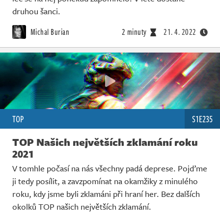
druhou šanci.
Michal Burian
2 minuty
21. 4. 2022
TOP
S1E235
TOP Našich největších zklamání roku
2021
V tomhle počasí na nás všechny padá deprese. Pojďme
ji tedy posílit, a zavzpomínat na okamžiky z minulého
roku, kdy jsme byli zklamáni při hraní her. Bez dalších
okolků TOP našich největších zklamání.