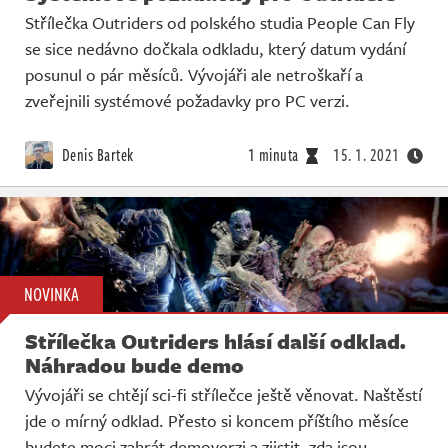
Střílečka Outriders od polského studia People Can Fly
se sice nedávno dočkala odkladu, který datum vydání
posunul o pár měsíců. Vývojáři ale netroškaří a
zveřejnili systémové požadavky pro PC verzi.
Denis Bartek
1 minuta
15. 1. 2021
NOVINKA
Střílečka Outriders hlásí další odklad.
Náhradou bude demo
Vývojáři se chtějí sci-fi střílečce ještě věnovat. Naštěstí
jde o mírný odklad. Přesto si koncem příštího měsíce
budete moci zahrát demoverzi a zjistit, zda jsou