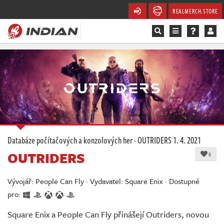
REALMERCH.STORE
Magazín
Recenze
Videa
Soutěže
Databáze počítačových a konzolových her
·
OUTRIDERS
1. 4. 2021
OUTRIDERS
Databáze
6
Komunita
Vývojář: People Can Fly · Vydavatel: Square Enix · Dostupné
pro:
Redakce
Square Enix a People Can Fly přinášejí Outriders, novou