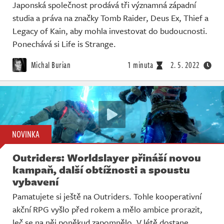
Japonská společnost prodává tři významná západní
studia a práva na značky Tomb Raider, Deus Ex, Thief a
Legacy of Kain, aby mohla investovat do budoucnosti.
Ponechává si Life is Strange.
Michal Burian
1 minuta
2. 5. 2022
NOVINKA
Outriders: Worldslayer přináší novou
kampaň, další obtížnosti a spoustu
vybavení
Pamatujete si ještě na Outriders. Tohle kooperativní
akční RPG vyšlo před rokem a mělo ambice prorazit,
leč se na něj poněkud zapomnělo. V létě dostane