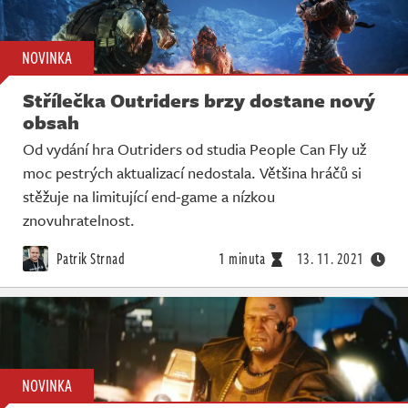
NOVINKA
Střílečka Outriders brzy dostane nový
obsah
Od vydání hra Outriders od studia People Can Fly už
moc pestrých aktualizací nedostala. Většina hráčů si
stěžuje na limitující end-game a nízkou
znovuhratelnost.
Patrik Strnad
1 minuta
13. 11. 2021
NOVINKA