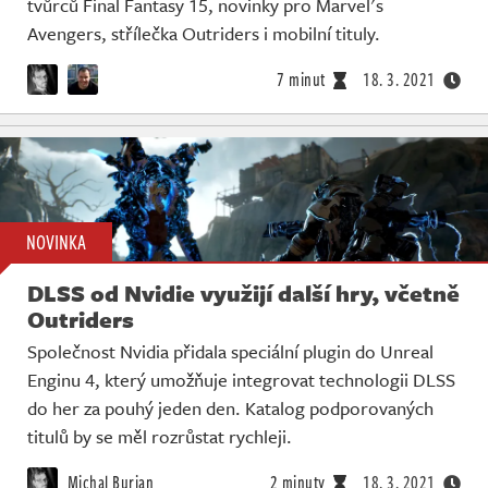
tvůrců Final Fantasy 15, novinky pro Marvel's
Avengers, střílečka Outriders i mobilní tituly.
7 minut
18. 3. 2021
NOVINKA
DLSS od Nvidie využijí další hry, včetně
Outriders
Společnost Nvidia přidala speciální plugin do Unreal
Enginu 4, který umožňuje integrovat technologii DLSS
do her za pouhý jeden den. Katalog podporovaných
titulů by se měl rozrůstat rychleji.
Michal Burian
2 minuty
18. 3. 2021