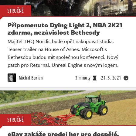
STRUČNĚ
Připomenuto Dying Light 2, NBA 2K21
zdarma, nezávislost Bethesdy
Majitel THQ Nordic bude opět nakupovat studia.
Teaser trailer na House of Ashes. Microsoft s
Bethesdou budou mít společnou konferenci. Nový
patch pro Returnal. Unreal Engine s novým logem.
Michal Burian
3 minuty
21. 5. 2021
STRUČNĚ
eBay zakáže prodej her pro dospělé,