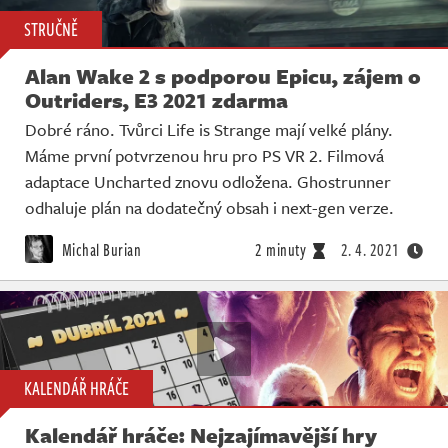
STRUČNĚ
Alan Wake 2 s podporou Epicu, zájem o
Outriders, E3 2021 zdarma
Dobré ráno. Tvůrci Life is Strange mají velké plány.
Máme první potvrzenou hru pro PS VR 2. Filmová
adaptace Uncharted znovu odložena. Ghostrunner
odhaluje plán na dodatečný obsah i next-gen verze.
Michal Burian
2 minuty
2. 4. 2021
KALENDÁŘ HRÁČE
Kalendář hráče: Nejzajímavější hry