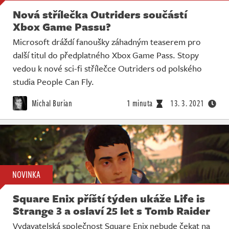
Nová střílečka Outriders součástí
Xbox Game Passu?
Microsoft dráždí fanoušky záhadným teaserem pro
další titul do předplatného Xbox Game Pass. Stopy
vedou k nové sci-fi střílečce Outriders od polského
studia People Can Fly.
Michal Burian
1 minuta
13. 3. 2021
NOVINKA
Square Enix příští týden ukáže Life is
Strange 3 a oslaví 25 let s Tomb Raider
Vydavatelská společnost Square Enix nebude čekat na