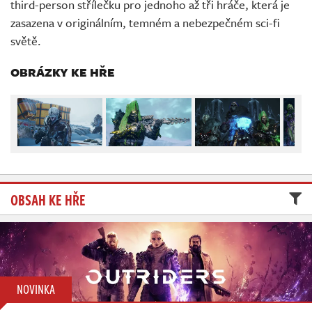
third-person střílečku pro jednoho až tři hráče, která je
Živě
zasazena v originálním, temném a nebezpečném sci-fi
světě.
OBRÁZKY KE HŘE
OBSAH KE HŘE
NOVINKA