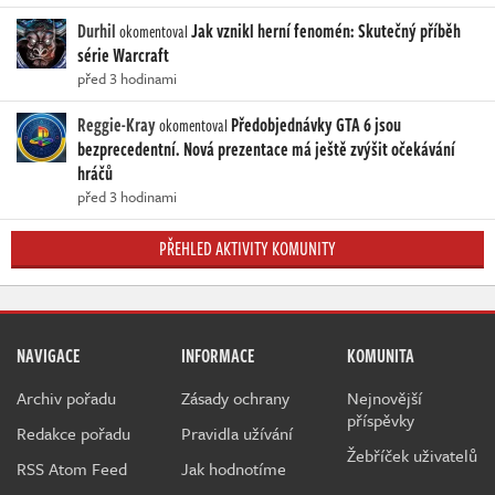
Durhil
Jak vznikl herní fenomén: Skutečný příběh
okomentoval
série Warcraft
před 3 hodinami
Reggie-Kray
Předobjednávky GTA 6 jsou
okomentoval
bezprecedentní. Nová prezentace má ještě zvýšit očekávání
hráčů
před 3 hodinami
PŘEHLED AKTIVITY KOMUNITY
NAVIGACE
INFORMACE
KOMUNITA
Archiv pořadu
Zásady ochrany
Nejnovější
příspěvky
Redakce pořadu
Pravidla užívání
Žebříček uživatelů
RSS Atom Feed
Jak hodnotíme