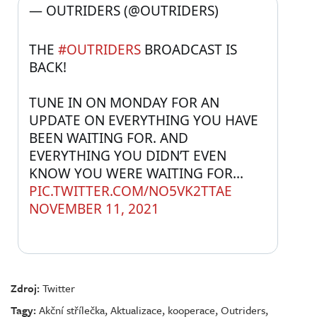
— OUTRIDERS (@OUTRIDERS) 
THE 
#OUTRIDERS
 BROADCAST IS 
BACK!
TUNE IN ON MONDAY FOR AN 
UPDATE ON EVERYTHING YOU HAVE 
BEEN WAITING FOR. AND 
EVERYTHING YOU DIDN’T EVEN 
KNOW YOU WERE WAITING FOR... 
PIC.TWITTER.COM/NO5VK2TTAE
NOVEMBER 11, 2021
Zdroj:
Twitter
Tagy:
Akční střílečka
,
Aktualizace
,
kooperace
,
Outriders
,