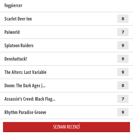
Fogpiercer
Scarlet Deer Inn
8
Palworld
7
Splatoon Raiders
9
Denshattack!
9
The Alters: Last Variable
9
Doom: The Dark Ages |…
8
Assassin’s Creed: Black Flag…
7
Rhythm Paradise Groove
9
SEZNAM RECENZÍ