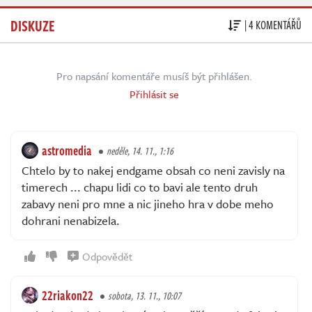
DISKUZE
| 4 KOMENTÁŘŮ
Pro napsání komentáře musíš být přihlášen.
Přihlásit se
astromedia
neděle, 14. 11., 1:16
Chtelo by to nakej endgame obsah co neni zavisly na
timerech ... chapu lidi co to bavi ale tento druh
zabavy neni pro mne a nic jineho hra v dobe meho
dohrani nenabizela.
Odpovědět
22riakon22
sobota, 13. 11., 10:07