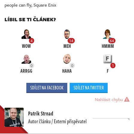
people can fly
,
Square Enix
LÍBIL SE TI ČLÁNEK?
4
14
64
WOW
MEH
HMMM
0
0
1
ARRGG
HAHA
F
SDÍLET NA FACEBOOK
SDÍLET NA TWITTER
Nahlásit chybu
Patrik Strnad
Autor článku / Externí přispěvatel