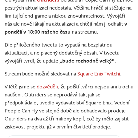
Živě
pestrých aktualizací nedostala. Většina hráčů si stěžuje na
limitující end-game a nízkou znovuhratelnost. Vývojáři
nás ale nově lákají na aktualizaci a chtějí nám ji odhalit
v
pondělí v 18:00 našeho času
na streamu.
Dle přiloženého tweetu to vypadá na bezplatnou
aktualizaci, a ne placený dodatečný obsah. V tweetu
vývojáři tvrdí, že update
„bude rozhodně velký“
.
Stream bude možné sledovat na
Square Enix Twitchi
.
V létě jsme se
dozvěděli
, že polští tvůrci nejsou ani trochu
nadšeni. Outriders se neprodává tak, jak se
předpokládalo, uvedlo vydavatelství Square Enix. Vedení
People Can Fly ve stejné době ale odhadovalo prodeje
Outriders na dva až tři miliony kopií, což by mělo zajistit
ziskovost projektu již v prvním čtvrtletí prodeje.