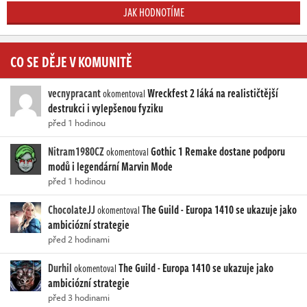
JAK HODNOTÍME
CO SE DĚJE V KOMUNITĚ
vecnypracant
Wreckfest 2 láká na realističtější
okomentoval
destrukci i vylepšenou fyziku
před 1 hodinou
Nitram1980CZ
Gothic 1 Remake dostane podporu
okomentoval
modů i legendární Marvin Mode
před 1 hodinou
ChocolateJJ
The Guild - Europa 1410 se ukazuje jako
okomentoval
ambiciózní strategie
před 2 hodinami
Durhil
The Guild - Europa 1410 se ukazuje jako
okomentoval
ambiciózní strategie
před 3 hodinami