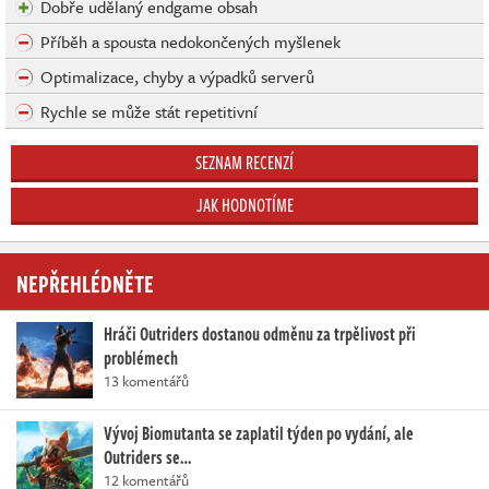
Dobře udělaný endgame obsah
Příběh a spousta nedokončených myšlenek
Optimalizace, chyby a výpadků serverů
Rychle se může stát repetitivní
SEZNAM RECENZÍ
JAK HODNOTÍME
NEPŘEHLÉDNĚTE
Hráči Outriders dostanou odměnu za trpělivost při
problémech
13 komentářů
Vývoj Biomutanta se zaplatil týden po vydání, ale
Outriders se…
12 komentářů