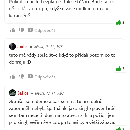
Pokud to bude bezplatné, tak se těším. Bude fajn si
něco dát v co-opu, když se zase nudíme doma v
karanténě.
3
Odpovědět
andir
sobota, 13. 11., 9:15
tuto mě vždy spíše štve když to přidají potom co to
dohraju :D
2
Odpovědět
Ballor
sobota, 13. 11., 9:03
zkoušel sem demo a pak sem na tu hru uplně
zapomněl, nebyla špatná ale jako single player hráč
sem tam necejtil dost na to abych si hru pořídil jen
pro singl, věřím že v coopu to asi byla větší zábava.
2