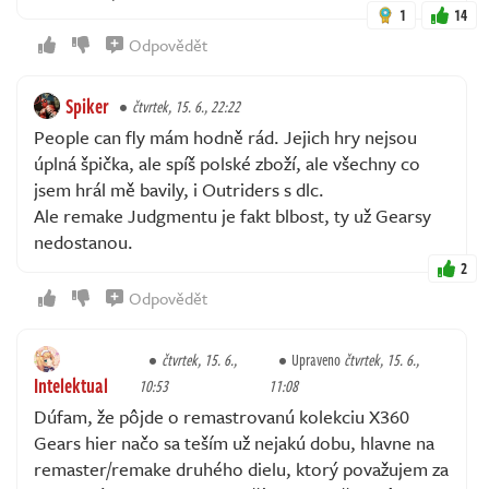
1
14
Odpovědět
Spiker
čtvrtek, 15. 6., 22:22
People can fly mám hodně rád. Jejich hry nejsou
úplná špička, ale spíš polské zboží, ale všechny co
jsem hrál mě bavily, i Outriders s dlc.
Ale remake Judgmentu je fakt blbost, ty už Gearsy
nedostanou.
2
Odpovědět
čtvrtek, 15. 6.,
Upraveno
čtvrtek, 15. 6.,
Intelektual
10:53
11:08
Dúfam, že pôjde o remastrovanú kolekciu X360
Gears hier načo sa teším už nejakú dobu, hlavne na
remaster/remake druhého dielu, ktorý považujem za