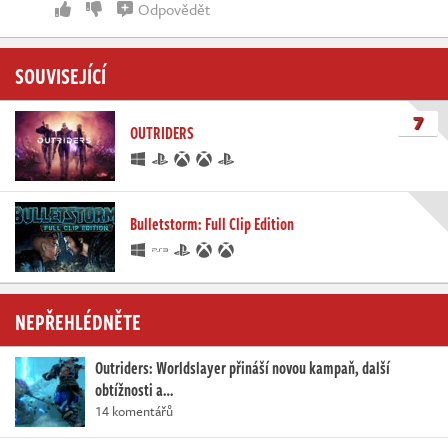
Odpovědět
SOUVISEJÍCÍ
7
OUTRIDERS
Bulletstorm: Full Clip Edition
NEPŘEHLÉDNĚTE
Outriders: Worldslayer přináší novou kampaň, další
obtížnosti a…
14 komentářů