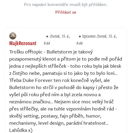
Pro napsání komentáře musíš být přihlášen.
Přihlásit se
čtvrtek, 15. 6.,
Upraveno
čtvrtek, 15. 6.,
MajkRezonant
9:44
9:44
Trošku offtopic - Bulletstorm je takový
pozapomenutý klenot a přitom je to podle mě pořád
jedna z nejlepších stříleček - toho roku byla jak blesk
z čistýho nebe, pamatuju si to jako by to bylo loni..
Třeba Duke Forever ten rok konečně vyšel, ale
Bulletstorm ho strčil v pohodě do kapsy i přesto že
vyšel půl roku před ním a byl zcela novou a
neznámou značkou.. Nejsem sice moc velký hráč
přes střílečky, ale na tuhle vzpomínám hodně rád -
skvělý setting, postavy, fajn příběh, humor,
mechanismy, level design, parádní hratelnost..
Lahůdka x)