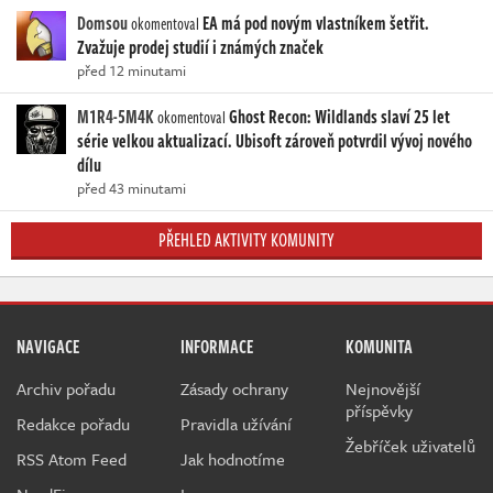
Domsou
EA má pod novým vlastníkem šetřit.
okomentoval
Zvažuje prodej studií i známých značek
před 12 minutami
M1R4-5M4K
Ghost Recon: Wildlands slaví 25 let
okomentoval
série velkou aktualizací. Ubisoft zároveň potvrdil vývoj nového
dílu
před 43 minutami
PŘEHLED AKTIVITY KOMUNITY
NAVIGACE
INFORMACE
KOMUNITA
Archiv pořadu
Zásady ochrany
Nejnovější
příspěvky
Redakce pořadu
Pravidla užívání
Žebříček uživatelů
RSS Atom Feed
Jak hodnotíme