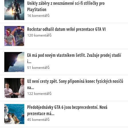
Unikly záběry z neoznámené sci-fi střílečky pro
PlayStation
16 komentářů
Rockstar odhalil datum velké prezentace GTA VI
120 komentářů
EA má pod novým vlastníkem šetřit. Zvažuje prodej studií
i…
51 komentářů
Už není cesty zpět. Sony připomíná konec fyzických nosičů
na…
122 komentářů
Předobjednávky GTA 6 jsou bezprecedentní. Nová
prezentace má…
45 komentářů