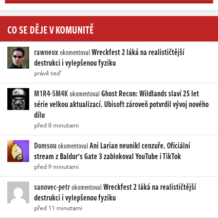
CO SE DĚJE V KOMUNITĚ
rawneox
Wreckfest 2 láká na realističtější
okomentoval
destrukci i vylepšenou fyziku
právě teď
M1R4-5M4K
Ghost Recon: Wildlands slaví 25 let
okomentoval
série velkou aktualizací. Ubisoft zároveň potvrdil vývoj nového
dílu
před 8 minutami
Domsou
Ani Larian neunikl cenzuře. Oficiální
okomentoval
stream z Baldur's Gate 3 zablokoval YouTube i TikTok
před 9 minutami
sanovec-petr
Wreckfest 2 láká na realističtější
okomentoval
destrukci i vylepšenou fyziku
před 11 minutami