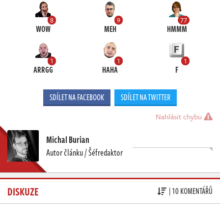
8
9
77
WOW
MEH
HMMM
1
1
1
ARRGG
HAHA
F
SDÍLET NA FACEBOOK
SDÍLET NA TWITTER
Nahlásit chybu
Michal Burian
Autor článku / Šéfredaktor
DISKUZE
| 10 KOMENTÁŘŮ