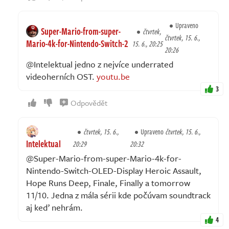
Upraveno
Super-Mario-from-super-
čtvrtek,
čtvrtek, 15. 6.,
Mario-4k-for-Nintendo-Switch-2
15. 6., 20:25
20:26
@Intelektual jedno z nejvíce underrated
videoherních OST.
youtu.be
3
Odpovědět
čtvrtek, 15. 6.,
Upraveno
čtvrtek, 15. 6.,
Intelektual
20:29
20:32
@Super-Mario-from-super-Mario-4k-for-
Nintendo-Switch-OLED-Display Heroic Assault,
Hope Runs Deep, Finale, Finally a tomorrow
11/10. Jedna z mála sérii kde počúvam soundtrack
aj keď nehrám.
4