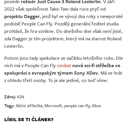
povede
režisér Just Cause 3 Roland Lesterlin
. V září
2022 však společnost Take-Two dala ruce pryč od
projektu Dagger
, jenž byl ve vývoji dva roky v newyorské
podobě People Can Fly. Později generální ředitel studia
prohlásil, že hra vznikne. Do dnešního dne však není jisté,
zda Dagger je tím projektem, který má na starost Roland
Lesterlin.
Potom jsou tady spekulace ze začátku letošního roku. Dle
nich má v People Can Fly
vznikat
nová sci-fi střílečka ve
spolupráci s evropským týmem Sony XDev
. Má se hrát
z ohledu třetí osoby. To je ale jediné, co teď víme.
Zdroj:
IGN
Tagy:
Akční střílečka
,
Microsoft
,
people can fly
,
Xbox
LÍBIL SE TI ČLÁNEK?