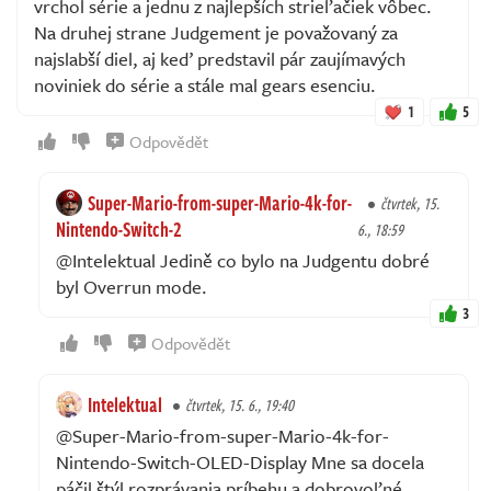
vrchol série a jednu z najlepších strieľačiek vôbec.
Na druhej strane Judgement je považovaný za
najslabší diel, aj keď predstavil pár zaujímavých
noviniek do série a stále mal gears esenciu.
1
5
Odpovědět
Super-Mario-from-super-Mario-4k-for-
čtvrtek, 15.
Nintendo-Switch-2
6., 18:59
@Intelektual Jedině co bylo na Judgentu dobré
byl Overrun mode.
3
Odpovědět
Intelektual
čtvrtek, 15. 6., 19:40
@Super-Mario-from-super-Mario-4k-for-
Nintendo-Switch-OLED-Display Mne sa docela
páčil štýl rozprávania príbehu a dobrovoľné