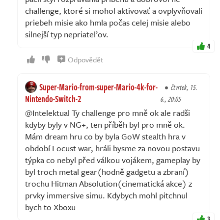
challenge, ktoré si mohol aktivovať a ovplyvňovali
priebeh misie ako hmla počas celej misie alebo
silnejší typ nepriateľov.
4
Odpovědět
Super-Mario-from-super-Mario-4k-for-
čtvrtek, 15.
Nintendo-Switch-2
6., 20:05
@Intelektual Ty challenge pro mně ok ale radši
kdyby byly v NG+, ten příběh byl pro mně ok.
Mám dream hru co by byla GoW stealth hra v
období Locust war, hráli bysme za novou postavu
týpka co nebyl před válkou vojákem, gameplay by
byl troch metal gear(hodně gadgetu a zbraní)
trochu Hitman Absolution(cinematická akce) z
prvky immersive simu. Kdybych mohl pitchnul
bych to Xboxu
3