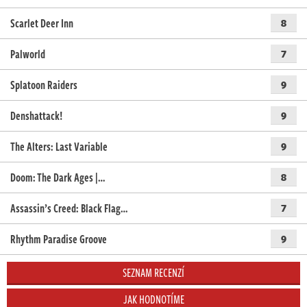
Scarlet Deer Inn
8
Palworld
7
Splatoon Raiders
9
Denshattack!
9
The Alters: Last Variable
9
Doom: The Dark Ages |…
8
Assassin’s Creed: Black Flag…
7
Rhythm Paradise Groove
9
SEZNAM RECENZÍ
JAK HODNOTÍME