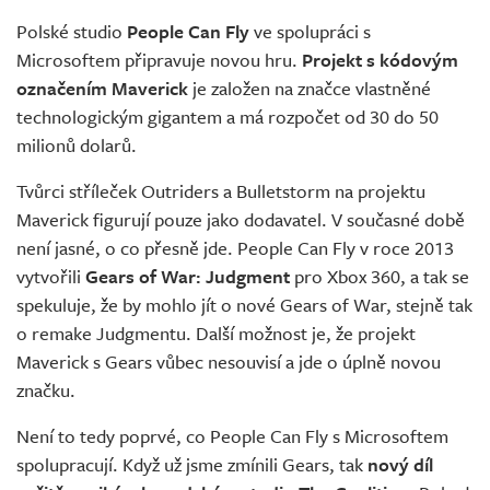
Živě
Polské studio
People Can Fly
ve spolupráci s
Microsoftem připravuje novou hru.
Projekt s kódovým
označením Maverick
je založen na značce vlastněné
technologickým gigantem a má rozpočet od 30 do 50
milionů dolarů.
Tvůrci stříleček Outriders a Bulletstorm na projektu
Maverick figurují pouze jako dodavatel. V současné době
není jasné, o co přesně jde. People Can Fly v roce 2013
vytvořili
Gears of War: Judgment
pro Xbox 360, a tak se
spekuluje, že by mohlo jít o nové Gears of War, stejně tak
o remake Judgmentu. Další možnost je, že projekt
Maverick s Gears vůbec nesouvisí a jde o úplně novou
značku.
Není to tedy poprvé, co People Can Fly s Microsoftem
spolupracují. Když už jsme zmínili Gears, tak
nový díl