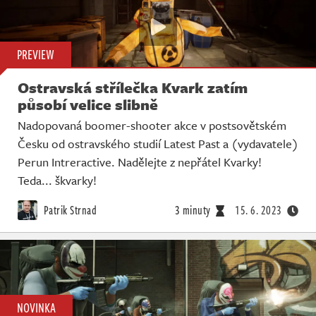
PREVIEW
Ostravská střílečka Kvark zatím
působí velice slibně
Nadopovaná boomer-shooter akce v postsovětském
Česku od ostravského studií Latest Past a (vydavatele)
Perun Intreractive. Nadělejte z nepřátel Kvarky!
Teda... škvarky!
Patrik Strnad
3 minuty
15. 6. 2023
NOVINKA