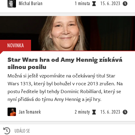
Michal Burian
1 minuta
15. 6. 2023
NOVINKA
Star Wars hra od Amy Hennig získává
silnou posilu
Možná si ještě vzpomínáte na očekávaný titul Star
Wars 1313, který byl bohužel v roce 2013 zrušen. Na
postu ředitele byl tehdy Dominic Robilliard, který se
nyní přidává do týmu Amy Hennig a její hry.
Jan Tomanek
2 minuty
15. 6. 2023
UDÁLO SE