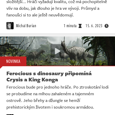
složitější... Hráči vyžadují kvalitu, což má pochopitelně
vliv na dobu, jak dlouho je hra ve vývoji. Průmysl a
fanoušci si to ale ještě neuvědomují.
Michal Burian
1 minuta
15. 6. 2023
NOVINKA
Ferocious s dinosaury připomíná
Crysis a King Konga
Ferocious bude pro jednoho hráče. Po ztroskotání lodi
se probudíme na mlhou zahaleném a tajemném
ostrově. Jeho břehy a džungle se hemží
prehistorickým životem i soukromou armádou.