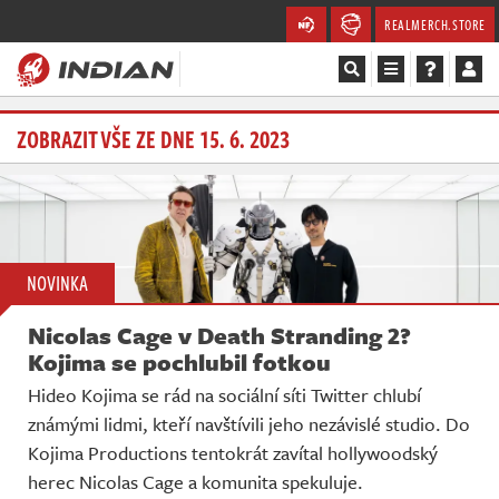
REALMERCH.STORE
Magazín
ZOBRAZIT VŠE ZE DNE 15. 6. 2023
Recenze
Videa
NOVINKA
Soutěže
Nicolas Cage v Death Stranding 2?
Databáze
Kojima se pochlubil fotkou
Hideo Kojima se rád na sociální síti Twitter chlubí
Komunita
známými lidmi, kteří navštívili jeho nezávislé studio. Do
Kojima Productions tentokrát zavítal hollywoodský
Redakce
herec Nicolas Cage a komunita spekuluje.