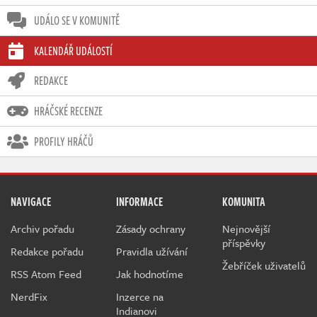
UDÁLO SE V KOMUNITĚ
KALENDÁŘ UDÁLOSTÍ
REDAKCE
HRÁČSKÉ RECENZE
PROFILY HRÁČŮ
NAVIGACE
INFORMACE
KOMUNITA
Archiv pořadu
Zásady ochrany
Nejnovější
příspěvky
Redakce pořadu
Pravidla užívání
Žebříček uživatelů
RSS Atom Feed
Jak hodnotíme
NerdFix
Inzerce na
Indianovi