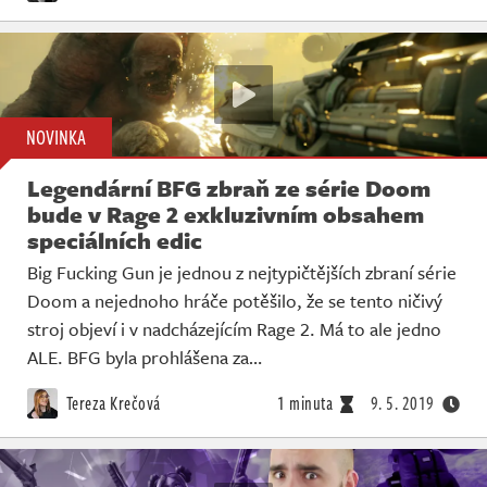
NOVINKA
Legendární BFG zbraň ze série Doom
bude v Rage 2 exkluzivním obsahem
speciálních edic
Big Fucking Gun je jednou z nejtypičtějších zbraní série
Doom a nejednoho hráče potěšilo, že se tento ničivý
stroj objeví i v nadcházejícím Rage 2. Má to ale jedno
ALE. BFG byla prohlášena za…
Tereza Krečová
1 minuta
9. 5. 2019