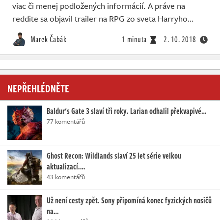
viac či menej podložených informácií. A práve na
reddite sa objavil trailer na RPG zo sveta Harryho…
Marek Čabák
1 minuta
2. 10. 2018
NEPŘEHLÉDNĚTE
Baldur's Gate 3 slaví tři roky. Larian odhalil překvapivé…
77 komentářů
Ghost Recon: Wildlands slaví 25 let série velkou
aktualizací.…
43 komentářů
Už není cesty zpět. Sony připomíná konec fyzických nosičů
na…