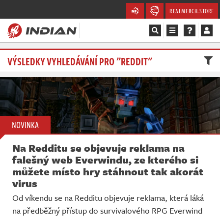
REALMERCH.STORE
Magazín
VÝSLEDKY VYHLEDÁVÁNÍ PRO "REDDIT"
Recenze
Videa
NOVINKA
Soutěže
Na Redditu se objevuje reklama na
Databáze
falešný web Everwindu, ze kterého si
můžete místo hry stáhnout tak akorát
Komunita
virus
Od víkendu se na Redditu objevuje reklama, která láká
Redakce
na předběžný přístup do survivalového RPG Everwind