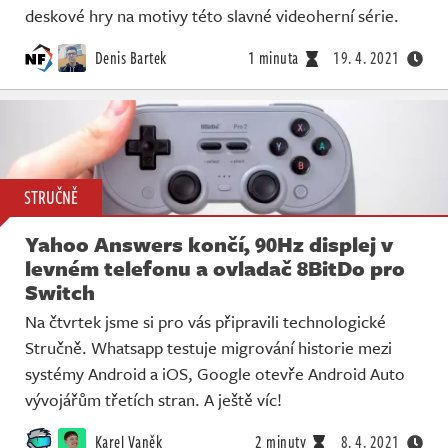
deskové hry na motivy této slavné videoherní série.
Denis Bartek
1 minuta
19. 4. 2021
STRUČNĚ
Yahoo Answers končí, 90Hz displej v
levném telefonu a ovladač 8BitDo pro
Switch
Na čtvrtek jsme si pro vás připravili technologické
Stručně. Whatsapp testuje migrování historie mezi
systémy Android a iOS, Google otevře Android Auto
vývojářům třetích stran. A ještě víc!
Karel Vaněk
2 minuty
8. 4. 2021