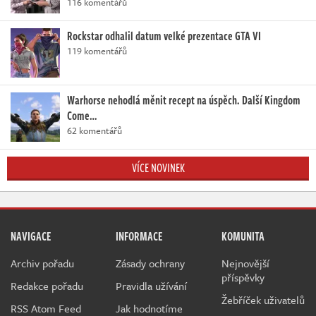
116 komentářů
Rockstar odhalil datum velké prezentace GTA VI
119 komentářů
Warhorse nehodlá měnit recept na úspěch. Další Kingdom
Come…
62 komentářů
VÍCE NOVINEK
NAVIGACE
INFORMACE
KOMUNITA
Archiv pořadu
Zásady ochrany
Nejnovější
příspěvky
Redakce pořadu
Pravidla užívání
Žebříček uživatelů
RSS Atom Feed
Jak hodnotíme