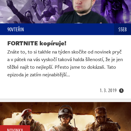
90VTEŘIN
S5E8
FORTNITE kopíruje!
Znáte to, to si takhle na týden skočíte od novinek pryč
a v pátek na vás vyskočí taková halda šíleností, že je jen
těžké najít to nejlepší. Přesto jsme to dokázali. Tato
epizoda je zatím nejnabitější…
1. 3. 2019
NOVINKA