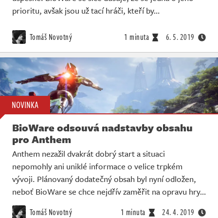
prioritu, avšak jsou už tací hráči, kteří by…
Tomáš Novotný
1 minuta
6. 5. 2019
NOVINKA
BioWare odsouvá nadstavby obsahu
pro Anthem
Anthem nezažil dvakrát dobrý start a situaci
nepomohly ani uniklé informace o velice trpkém
vývoji. Plánovaný dodatečný obsah byl nyní odložen,
neboť BioWare se chce nejdřív zaměřit na opravu hry…
Tomáš Novotný
1 minuta
24. 4. 2019