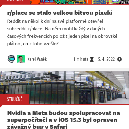
r/place se stalo velkou bitvou pixelů
Reddit na několik dní na své platformě otevřel
subreddit r/place. Na něm mohl každý v daných
časových frekvencích položit jeden pixel na obrovské
plátno, co z toho vzešlo?
Karel Vaněk
1 minuta
5. 4. 2022
STRUČNĚ
Nvidia a Meta budou spolupracovat na
superpočítači a v iOS 15.3 byl opraven
závažný bug v Safari