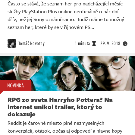
Často se stává, že seznam her pro nadcházející měsíc
služby PlayStation Plus unikne neoficiálně o pár dní
dřív, než jej Sony oznámí samo. Tudíž máme tu možný
seznam her, které by se v říjnovém PS…
Tomáš Novotný
1 minuta
29. 9. 2018
NOVINKA
RPG zo sveta Harryho Pottera? Na
internet unikol trailer, ktorý to
dokazuje
Reddit je čarovné miesto plné nezmyselných
konverzácií, otázok, občas aj odpovedí a hlavne kopy