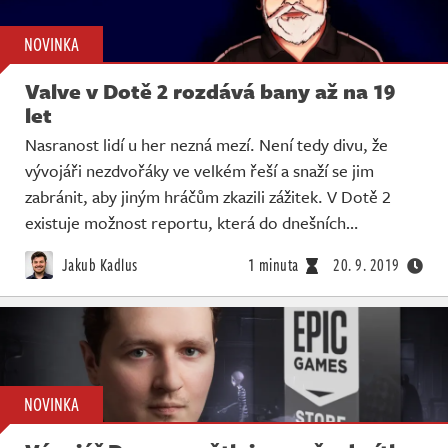
NOVINKA
Valve v Dotě 2 rozdává bany až na 19
let
Nasranost lidí u her nezná mezí. Není tedy divu, že
vývojáři nezdvořáky ve velkém řeší a snaží se jim
zabránit, aby jiným hráčům zkazili zážitek. V Dotě 2
existuje možnost reportu, která do dnešních…
Jakub Kadlus
1 minuta
20. 9. 2019
NOVINKA