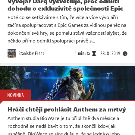
Vývojář Darq vysvětluje, proč odmítl
dohodu o exkluzivitě společnosti Epic
Poté co se setkáváme s tím, že více a více vývojářů
začína spolupracovat s Epic Games za vidinou peněz na
dokončení své hry, se pomalu stává vzácností slyšet, že
někdo přímo odmítl spolupráci právě s…
Stanislav Franc
1 minuta
23. 8. 2019
NOVINKA
Hráči chtějí prohlásit Anthem za mrtvý
Anthem studia BioWare je tu přibližně dva měsíce a
rozhodně se nedá bavit o tom, že skončil kdovíjak
úspěšně. BioWare se sice dušuje, že se jedná o jeho