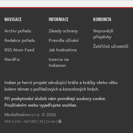
NAVIGACE
INFORMACE
KOMUNITA
Archiv pořadu
Zásady ochrany
Nejnovější
příspěvky
Redakce pořadu
Pravidla užívání
Žebříček uživatelů
RSS Atom Feed
Jak hodnotíme
NerdFix
Inzerce na
Indianovi
Indian je herní projekt sdružující hráče a hráčky všeho věku
kolem témat o počítačových a konzolových hrách.
Při poskytování služeb nám pomáhají soubory cookie.
Používáním webu vyjadřujete souhlas.
MediaRealms s.r.o.
© 2026
IWS 4.234 - m07d03 | IN | 24 ms |