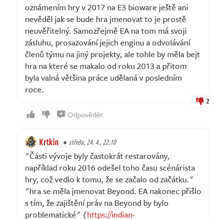
oznámením hry v 2017 na E3 bioware ještě ani
nevěděl jak se bude hra jmenovat to je prostě
neuvěřitelný. Samozřejmě EA na tom má svoji
zásluhu, prosazování jejich enginu a odvolávání
členů týmu na jiný projekty, ale tohle by měla bejt
hra na které se makalo od roku 2013 a přitom
byla valná většina práce udělaná v posledním
roce.
2
Odpovědět
Krtkin
středa, 24. 4., 22:10
"Části vývoje byly častokrát restarovány,
například roku 2016 odešel toho času scénárista
hry, což vedlo k tomu, že se začalo od začátku."
"hra se měla jmenovat Beyond. EA nakonec přišlo
s tím, že zajištění práv na Beyond by bylo
problematické" (
https://indian-