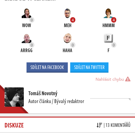
0
4
4
WOW
MEH
HMMM
0
0
0
ARRGG
HAHA
F
SDÍLET NA FACEBOOK
SDÍLET NA TWITTER
Nahlásit chybu
Tomáš Novotný
Autor článku / Bývalý redaktror
DISKUZE
| 13 KOMENTÁŘŮ