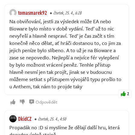
tomasmarek92
čtvrtek, 25. 4., 6:28
Na obviňování, jestli za výsledek může EA nebo
Bioware bylo místo v době vydání. Teď už to nic
nevyřeší a hlavně nespraví. Teď je čas začít s tím
konečně něco dělat, ať hráči dostanou to, co jim za
jejich peníze bylo slíbeno. A to už je na Bioware a
zase se nepovedlo. Nejlepší a nejvíce fér vylepšení
by bylo možnost vrácení peněz. Tenhle přístup
hlavně nesmí jen tak projít, jinak se v budoucnu
můžeme setkat s přístupem vývojářů typu prošlo to
u Anthem, tak nám to projde taky
2
Odpovědět
DkidCZ
čtvrtek, 25. 4., 4:50
Propadák no :D si myslíme že dělají další hru, která
dopadne úplně stejně