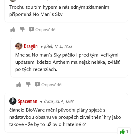
Trochu tou tím hypem a následným zklamáním
připomíná No Man´s Sky
Odpovědět
Drag0n
pátek, 17. 5., 13:25
Mne sa No man's Sky páčilo i pred tými veľkými
updatemi kdežto Anthem ma nejak neláka, zvlášť
po tých recenziách.
Odpovědět
Spaceman
čtvrtek, 25. 4., 12:33
článek: BioWare mění původní plány spjaté s
nadstavbou obsahu ve prospěch zkvalitnění hry jako
takové - že by to už bylo hratelné ??
1