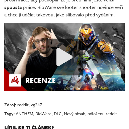
spousta
práce. BioWare své looter shooter novince věří
a chce ji udělat takovou, jako slibovalo před vydáním.
Zdroj:
reddit
,
vg247
Tagy:
ANTHEM
,
BioWare
,
DLC
,
Nový obsah
,
odložení
,
reddit
LÍBIL SE TI ČLÁNEK?