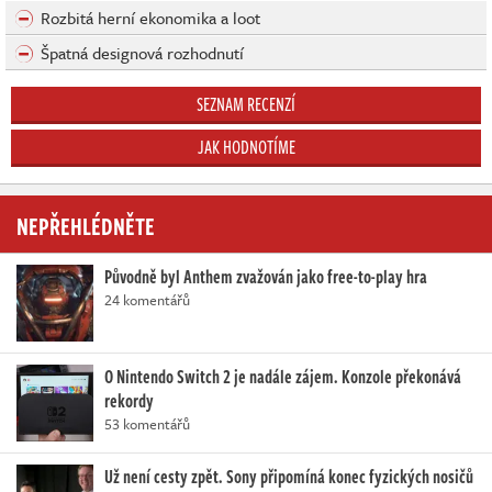
Rozbitá herní ekonomika a loot
Špatná designová rozhodnutí
SEZNAM RECENZÍ
JAK HODNOTÍME
NEPŘEHLÉDNĚTE
Původně byl Anthem zvažován jako free-to-play hra
24 komentářů
O Nintendo Switch 2 je nadále zájem. Konzole překonává
rekordy
53 komentářů
Už není cesty zpět. Sony připomíná konec fyzických nosičů