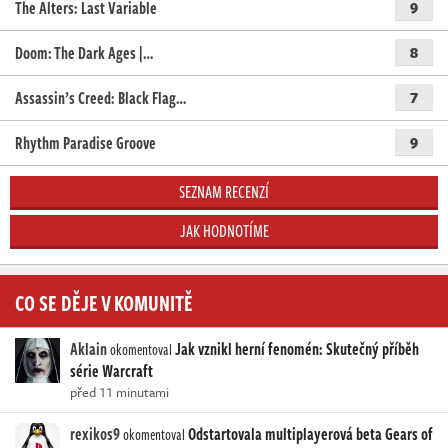
The Alters: Last Variable
9
Doom: The Dark Ages |…
8
Assassin’s Creed: Black Flag…
7
Rhythm Paradise Groove
9
SEZNAM RECENZÍ
JAK HODNOTÍME
CO SE DĚJE V KOMUNITĚ
Aklain
Jak vznikl herní fenomén: Skutečný příběh
okomentoval
série Warcraft
před 11 minutami
rexikos9
Odstartovala multiplayerová beta Gears of
okomentoval