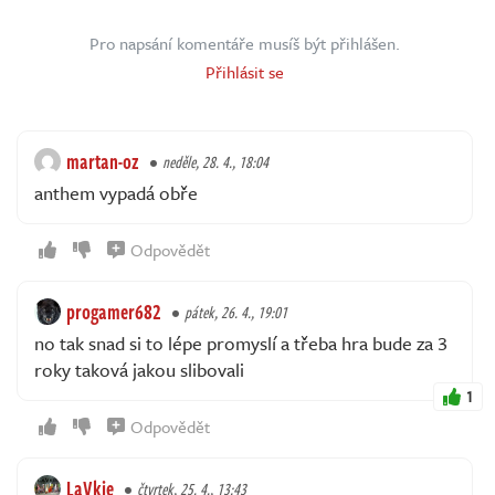
Pro napsání komentáře musíš být přihlášen.
Přihlásit se
martan-oz
neděle, 28. 4., 18:04
anthem vypadá obře
Odpovědět
progamer682
pátek, 26. 4., 19:01
no tak snad si to lépe promyslí a třeba hra bude za 3
roky taková jakou slibovali
1
Odpovědět
LaVkie
čtvrtek, 25. 4., 13:43