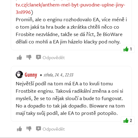
tv.cz/clanek/anthem-mel-byt-puvodne-uplne-jiny-
3nl996
)
Promiň, ale o enginu rozhodovalo EA, více méně i
o tom jaká ta hra bude a zkrátka chtěli něco co
Frosbite nezvládne, takže se dá říct, že BioWare
dělali co mohli a EA jim házelo klacky pod nohy.
1
Odpovědět
Gunny
středa, 24. 4., 22:33
Největší podíl na tom má EA a to kvuli tomu
Frostbite enginu. Taková radikální změna a oni si
mysleli, že se to nějak sloučí a bude to fungovat.
No a dopadlo to tak jak dopadlo. Bioware na tom
mají taky svůj podíl, ale EA to prostě potopilo.
2
Odpovědět