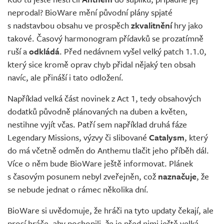
Živě
neprodal? BioWare mění původní plány spjaté
s nadstavbou obsahu ve prospěch
zkvalitnění
hry jako
takové. Časový harmonogram přídavků se prozatímně
ruší a
odkládá
. Před nedávnem vyšel velký patch 1.1.0,
který sice kromě oprav chyb přidal nějaký ten obsah
navíc, ale přináší i tato odložení.
Například velká část novinek z Act 1, tedy obsahových
dodatků původně plánovaných na duben a květen,
nestihne vyjít včas. Patří sem například druhá fáze
Legendary Missions, výzvy či slibované
Catalysm
, který
do má včetně odměn do Anthemu tlačit jeho příběh dál.
Více o něm bude BioWare ještě informovat. Plánek
s časovým posunem nebyl zveřejněn, což
naznačuje
, že
se nebude jednat o rámec několika dní.
BioWare si uvědomuje, že hráči na tyto updaty čekají, ale
prosí hráče, aby pochopili, že je před nimi ještě velká