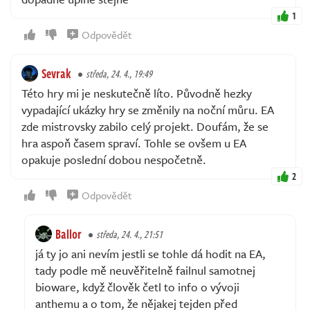
1
Odpovědět
Sevrak
středa, 24. 4., 19:49
Této hry mi je neskutečně líto. Původně hezky
vypadající ukázky hry se změnily na noční můru. EA
zde mistrovsky zabilo celý projekt. Doufám, že se
hra aspoň časem spraví. Tohle se ovšem u EA
opakuje poslední dobou nespočetně.
2
Odpovědět
Ballor
středa, 24. 4., 21:51
já ty jo ani nevím jestli se tohle dá hodit na EA,
tady podle mě neuvěřitelně failnul samotnej
bioware, když člověk četl to info o vývoji
anthemu a o tom, že nějakej tejden před