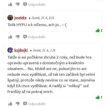
Odpovědět
joseleke
čtvrtek, 25. 4., 8:33
Tolik HYPU a k ničemu, ach jo.. :-(
2
Odpovědět
kajibojki
čtvrtek, 25. 4., 7:24
Takže si asi počkáme zhruba 2 roky, než bude hra
opravdu upravená s dostatečným a kvalitním
obsahem... No, klidně ani ne, pokud jím to ani
nebude moc vydělávat, už tak ten začátek byl velmi
špatný, protože nikdy nevíme co se stane, zejména
když EA chce vydělávat. A raději si "mlíkují" své
franšízy až na pokraj smrti.
1
Odpovědět