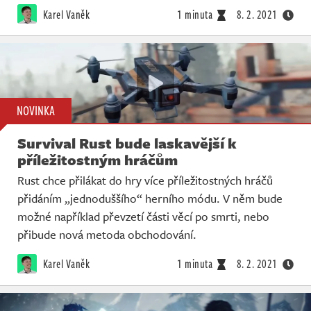
Karel Vaněk
1 minuta
8. 2. 2021
NOVINKA
Survival Rust bude laskavější k
příležitostným hráčům
Rust chce přilákat do hry více příležitostných hráčů
přidáním „jednoduššího“ herního módu. V něm bude
možné například převzetí části věcí po smrti, nebo
přibude nová metoda obchodování.
Karel Vaněk
1 minuta
8. 2. 2021