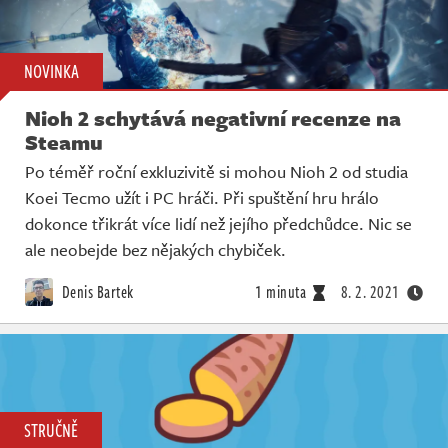
NOVINKA
Nioh 2 schytává negativní recenze na
Steamu
Po téměř roční exkluzivitě si mohou Nioh 2 od studia
Koei Tecmo užít i PC hráči. Při spuštění hru hrálo
dokonce třikrát více lidí než jejího předchůdce. Nic se
ale neobejde bez nějakých chybiček.
Denis Bartek
1 minuta
8. 2. 2021
STRUČNĚ