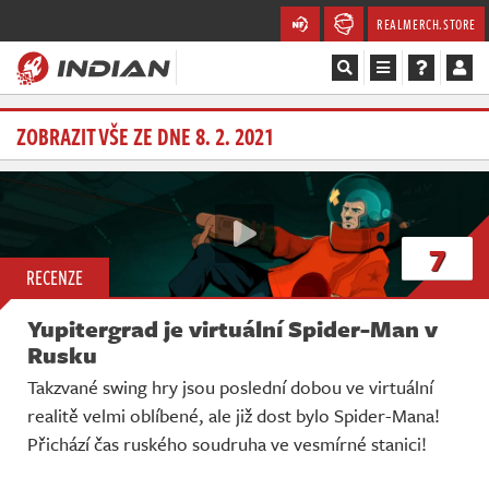
REALMERCH.STORE
Magazín
ZOBRAZIT VŠE ZE DNE 8. 2. 2021
Recenze
Videa
7
RECENZE
Soutěže
Yupitergrad je virtuální Spider-Man v
Databáze
Rusku
Takzvané swing hry jsou poslední dobou ve virtuální
Komunita
realitě velmi oblíbené, ale již dost bylo Spider-Mana!
Přichází čas ruského soudruha ve vesmírné stanici!
Redakce