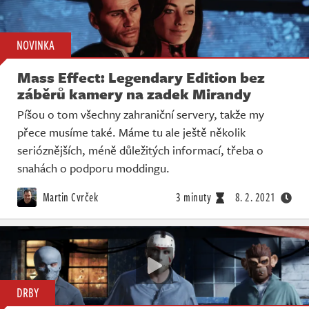
NOVINKA
Mass Effect: Legendary Edition bez
záběrů kamery na zadek Mirandy
Píšou o tom všechny zahraniční servery, takže my
přece musíme také. Máme tu ale ještě několik
serióznějších, méně důležitých informací, třeba o
snahách o podporu moddingu.
Martin Cvrček
3 minuty
8. 2. 2021
DRBY