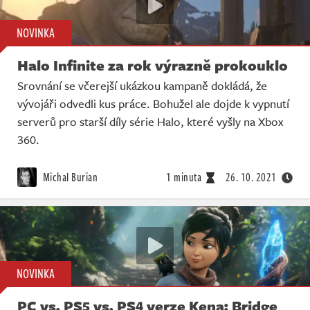
NOVINKA
Halo Infinite za rok výrazně prokouklo
Srovnání se včerejší ukázkou kampaně dokládá, že
vývojáři odvedli kus práce. Bohužel ale dojde k vypnutí
serverů pro starší díly série Halo, které vyšly na Xbox
360.
Michal Burian
1 minuta
26. 10. 2021
NOVINKA
PC vs. PS5 vs. PS4 verze Kena: Bridge