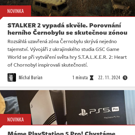
NOVINKA
STALKER 2 vypadá skvěle. Porovnání
herního Černobylu se skutečnou zónou
Rozsáhlá uzavřená zóna Černobylu skrývá nejedno
tajemství. Vývojáři z ukrajinského studia GSC Game
World se při vytváření světa hry S.T.A.L.K.E.R. 2: Heart
of Chornobyl inspirovali skutečností.
Michal Burian
1 minuta
22. 11. 2024
NOVINKA
Máme PlayStation 5 Pro! Chystáme