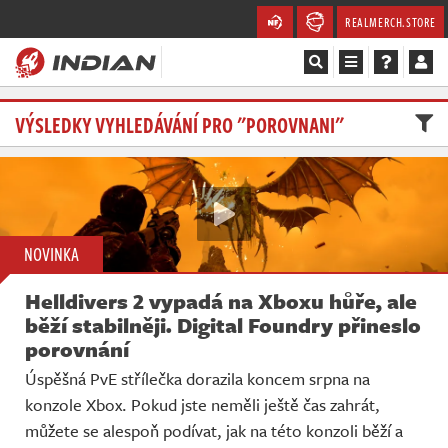
REALMERCH.STORE
Magazín
VÝSLEDKY VYHLEDÁVÁNÍ PRO "POROVNANI"
Recenze
Videa
NOVINKA
Soutěže
Helldivers 2 vypadá na Xboxu hůře, ale
Databáze
běží stabilněji. Digital Foundry přineslo
porovnání
Komunita
Úspěšná PvE střílečka dorazila koncem srpna na
konzole Xbox. Pokud jste neměli ještě čas zahrát,
Redakce
můžete se alespoň podívat, jak na této konzoli běží a