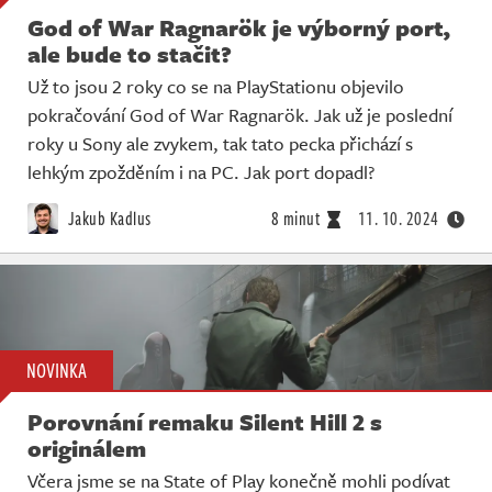
God of War Ragnarök je výborný port,
ale bude to stačit?
Už to jsou 2 roky co se na PlayStationu objevilo
pokračování God of War Ragnarök. Jak už je poslední
roky u Sony ale zvykem, tak tato pecka přichází s
lehkým zpožděním i na PC. Jak port dopadl?
Jakub Kadlus
8 minut
11. 10. 2024
NOVINKA
Porovnání remaku Silent Hill 2 s
originálem
Včera jsme se na State of Play konečně mohli podívat