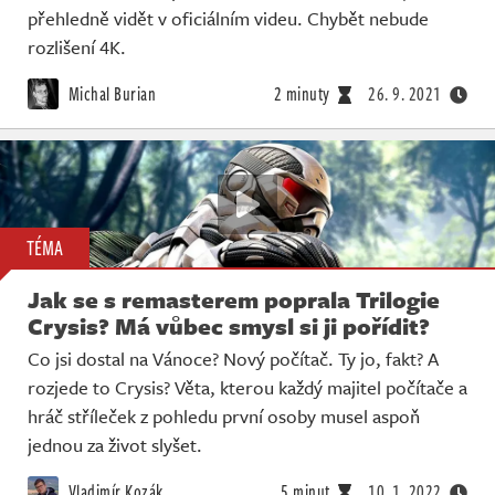
přehledně vidět v oficiálním videu. Chybět nebude
rozlišení 4K.
Michal Burian
2 minuty
26. 9. 2021
TÉMA
Jak se s remasterem poprala Trilogie
Crysis? Má vůbec smysl si ji pořídit?
Co jsi dostal na Vánoce? Nový počítač. Ty jo, fakt? A
rozjede to Crysis? Věta, kterou každý majitel počítače a
hráč stříleček z pohledu první osoby musel aspoň
jednou za život slyšet.
Vladimír Kozák
5 minut
10. 1. 2022