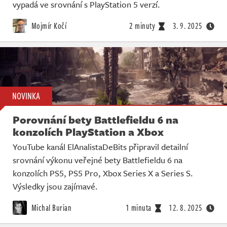
Živě
vypadá ve srovnání s PlayStation 5 verzí.
Mojmír Kočí
2 minuty
3. 9. 2025
NOVINKA
Porovnání bety Battlefieldu 6 na
konzolích PlayStation a Xbox
YouTube kanál ElAnalistaDeBits připravil detailní
srovnání výkonu veřejné bety Battlefieldu 6 na
konzolích PS5, PS5 Pro, Xbox Series X a Series S.
Výsledky jsou zajímavé.
Michal Burian
1 minuta
12. 8. 2025