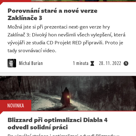
Porovnání staré a nové verze
Zaklínače 3
Možná jste si při prezentaci next-gen verze hry
Zaklínač 3: Divoký hon nevšimli všech vylepšení, která
vývojáři ze studia CD Projekt RED připravili. Proto je
tady srovnávací video.
Michal Burian
1 minuta
28. 11. 2022
NOVINKA
Blizzard při optimalizaci Diabla 4
odvedl solidní práci
Po vizuální stránce i optimalizaci odvedl Blizzardu u