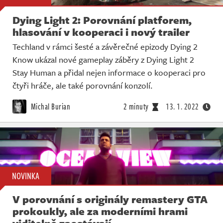
Dying Light 2: Porovnání platforem,
hlasování v kooperaci i nový trailer
Techland v rámci šesté a závěrečné epizody Dying 2
Know ukázal nové gameplay záběry z Dying Light 2
Stay Human a přidal nejen informace o kooperaci pro
čtyři hráče, ale také porovnání konzolí.
Michal Burian
2 minuty
13. 1. 2022
NOVINKA
V porovnání s originály remastery GTA
prokoukly, ale za moderními hrami
viditelně zaostávají