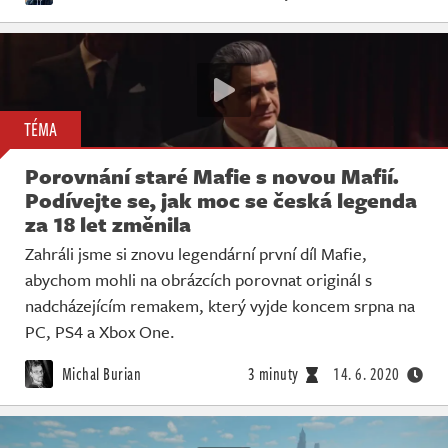
TÉMA
Porovnání staré Mafie s novou Mafií.
Podívejte se, jak moc se česká legenda
za 18 let změnila
Zahráli jsme si znovu legendární první díl Mafie,
abychom mohli na obrázcích porovnat originál s
nadcházejícím remakem, který vyjde koncem srpna na
PC, PS4 a Xbox One.
Michal Burian
3 minuty
14. 6. 2020