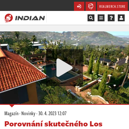
REALMERCH.STORE
Magazín
Recenze
Videa
Soutěže
Databáze
Komunita
Magazín
·
Novinky
·
30. 4. 2023 12:07
Redakce
Porovnání skutečného Los