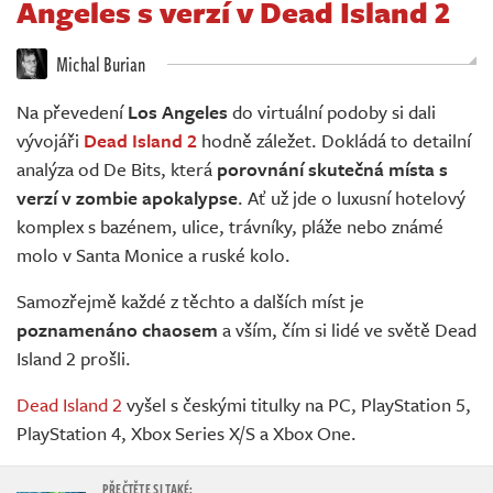
Angeles s verzí v Dead Island 2
Živě
Michal Burian
Na převedení
Los Angeles
do virtuální podoby si dali
vývojáři
Dead Island 2
hodně záležet. Dokládá to detailní
analýza od De Bits, která
porovnání skutečná místa s
verzí v zombie apokalypse
. Ať už jde o luxusní hotelový
komplex s bazénem, ulice, trávníky, pláže nebo známé
molo v Santa Monice a ruské kolo.
Samozřejmě každé z těchto a dalších míst je
poznamenáno chaosem
a vším, čím si lidé ve světě Dead
Island 2 prošli.
Dead Island 2
vyšel s českými titulky na PC, PlayStation 5,
PlayStation 4, Xbox Series X/S a Xbox One.