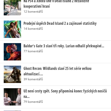
Na PS4 a Xboxu One v Dead Island 2 nezaložíte
kooperativní hraní
12 komentářů
Prodejní úspěch Dead Island 2 a zajímavé statistiky
14 komentářů
Baldur's Gate 3 slaví tři roky. Larian odhalil překvapivé…
77 komentářů
Ghost Recon: Wildlands slaví 25 let série velkou
aktualizací.…
39 komentářů
Už není cesty zpět. Sony připomíná konec fyzických nosičů
na…
79 komentářů