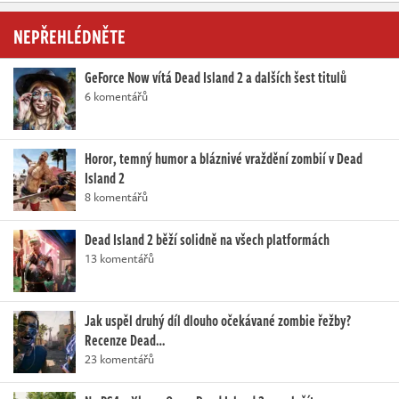
NEPŘEHLÉDNĚTE
GeForce Now vítá Dead Island 2 a dalších šest titulů
6 komentářů
Horor, temný humor a bláznivé vraždění zombií v Dead
Island 2
8 komentářů
Dead Island 2 běží solidně na všech platformách
13 komentářů
Jak uspěl druhý díl dlouho očekávané zombie řežby?
Recenze Dead…
23 komentářů