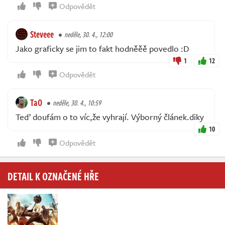
Odpovědět
Steveee
neděle, 30. 4., 12:00
Jako graficky se jim to fakt hodněěě povedlo :D
1
12
Odpovědět
TaO
neděle, 30. 4., 10:59
Teď doufám o to víc,že vyhrají. Výborný článek.diky
10
Odpovědět
DETAIL K OZNAČENÉ HŘE