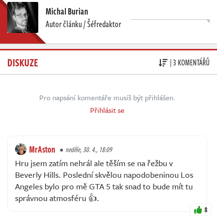
Michal Burian
Autor článku / Šéfredaktor
DISKUZE
| 3 KOMENTÁŘŮ
Pro napsání komentáře musíš být přihlášen.
Přihlásit se
MrAston
neděle, 30. 4., 18:09
Hru jsem zatím nehrál ale těším se na řežbu v
Beverly Hills. Poslední skvělou napodobeninou Los
Angeles bylo pro mě GTA 5 tak snad to bude mít tu
správnou atmosféru 👍.
8