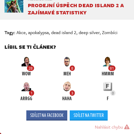
PRODEJNÍ ÚSPĚCH DEAD ISLAND 2 A
ZAJÍMAVÉ STATISTIKY
Tagy:
Akce
,
apokalypsa
,
dead island 2
,
deep silver
,
Zombíci
LÍBIL SE TI ČLÁNEK?
28
8
81
WOW
MEH
HMMM
1
3
0
ARRGG
HAHA
F
SDÍLET NA FACEBOOK
SDÍLET NA TWITTER
Nahlásit chybu