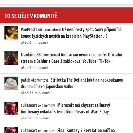
CO SE DĚJE V KOMUNITĚ
PanPrcstenu
Už není cesty zpět. Sony připomíná
okomentoval
konec fyzických nosičů na krabicích PlayStationu 5
před 6 minutami
frankiiee88
Ani Larian neunikl cenzuře. Oficiální
okomentoval
stream z Baldur's Gate 3 zablokoval YouTube i TikTok
před 8 minutami
patch
Střílečka The Defiant láká na neokoukanou
okomentoval
druhou čínsko-japonskou válku
před 11 minutami
cukamart
Microsoft má chystat zajímavý
okomentoval
limitovaný ovladač s tematikou Gears of War: E-Day
před 13 minutami
cukamart
Final Fantasy 7 Revelation míří na
okomentoval