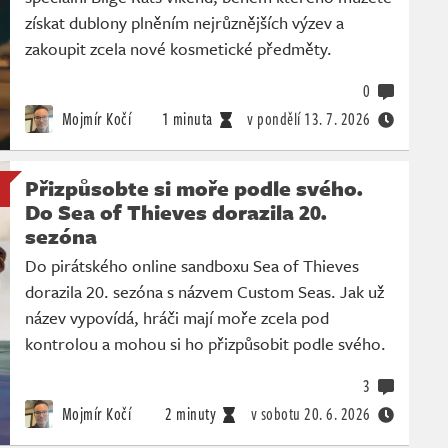
získat dublony plněním nejrůznějších výzev a
zakoupit zcela nové kosmetické předměty.
0
Mojmír Kočí
1 minuta
v pondělí
13. 7. 2026
Přizpůsobte si moře podle svého.
Do Sea of Thieves dorazila 20.
sezóna
Do pirátského online sandboxu Sea of Thieves
dorazila 20. sezóna s názvem Custom Seas. Jak už
název vypovídá, hráči mají moře zcela pod
kontrolou a mohou si ho přizpůsobit podle svého.
3
Mojmír Kočí
2 minuty
v sobotu
20. 6. 2026