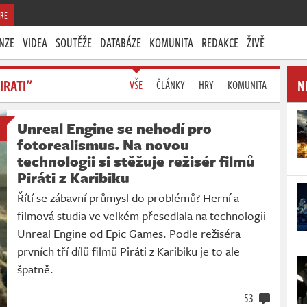
RE
NZE
VIDEA
SOUTĚŽE
DATABÁZE
KOMUNITA
REDAKCE
ŽIVĚ
IRATI"
N
VŠE
ČLÁNKY
HRY
KOMUNITA
Unreal Engine se nehodí pro
fotorealismus. Na novou
technologii si stěžuje režisér filmů
Piráti z Karibiku
Řítí se zábavní průmysl do problémů? Herní a
filmová studia ve velkém přesedlala na technologii
Unreal Engine od Epic Games. Podle režiséra
prvních tří dílů filmů Piráti z Karibiku je to ale
špatně.
53