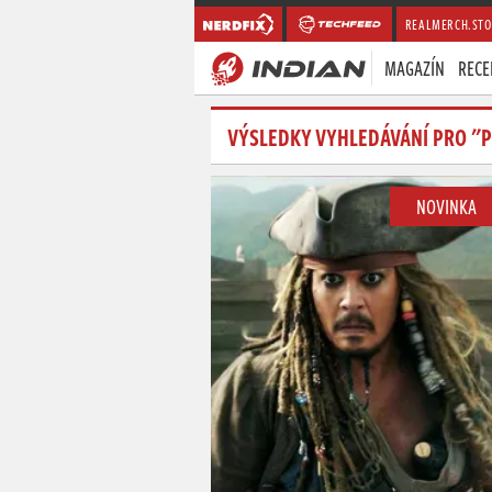
REALMERCH.STO
MAGAZÍN
RECE
VÝSLEDKY VYHLEDÁVÁNÍ PRO "P
NOVINKA