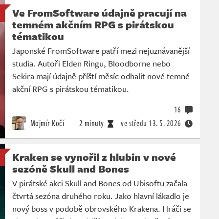
Ve FromSoftware údajně pracují na
temném akčním RPG s pirátskou
tématikou
Japonské FromSoftware patří mezi nejuznávanější
studia. Autoři Elden Ringu, Bloodborne nebo
Sekira mají údajně příští měsíc odhalit nové temné
akční RPG s pirátskou tématikou.
16
Mojmír Kočí
2 minuty
ve středu
13. 5. 2026
Kraken se vynořil z hlubin v nové
sezóně Skull and Bones
V pirátské akci Skull and Bones od Ubisoftu začala
čtvrtá sezóna druhého roku. Jako hlavní lákadlo je
nový boss v podobě obrovského Krakena. Hráči se