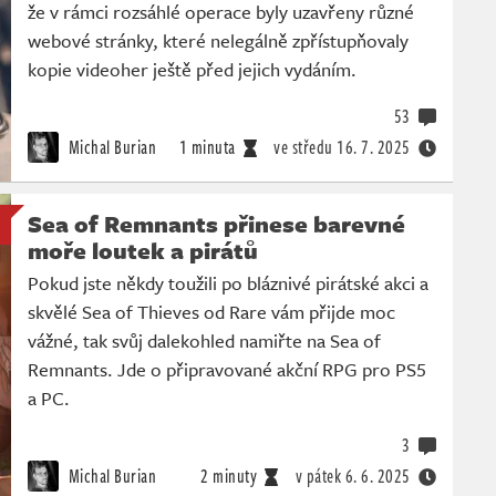
že v rámci rozsáhlé operace byly uzavřeny různé
webové stránky, které nelegálně zpřístupňovaly
kopie videoher ještě před jejich vydáním.
53
Michal Burian
1 minuta
ve středu
16. 7. 2025
Sea of Remnants přinese barevné
moře loutek a pirátů
Pokud jste někdy toužili po bláznivé pirátské akci a
skvělé Sea of Thieves od Rare vám přijde moc
vážné, tak svůj dalekohled namiřte na Sea of
Remnants. Jde o připravované akční RPG pro PS5
a PC.
3
Michal Burian
2 minuty
v pátek
6. 6. 2025