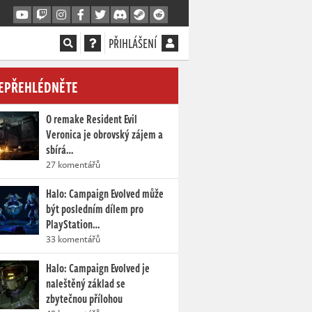
PŘIHLÁŠENÍ
EPŘEHLÉDNĚTE
O remake Resident Evil
Veronica je obrovský zájem a
sbírá…
27 komentářů
Halo: Campaign Evolved může
být posledním dílem pro
PlayStation…
33 komentářů
Halo: Campaign Evolved je
naleštěný základ se
zbytečnou přílohou