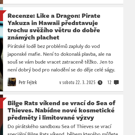
Recenze: Like a Dragon: Pirate
Yakuza in Hawaii představuje
trochu svěžího větru do dobře
známých plachet
Pirátské lodě bez problémů zapluly do vod
japonské mafie. Není to dokonalá plavba, ale na
souš se vám bude vracet zatraceně těžko. Jen to
není dobrý bod pro nalodění se do děje celé ságy.
Petr Fejtek
v sobotu
22. 3. 2025
12
Bilge Rats víkend se vrací do Sea of
Thieves. Nabídne nové kosmetické
předměty i limitované výzvy
Do pirátského sandboxu Sea of Thieves se vrací
speciální Bilge Rats víkend, během kterého můžete