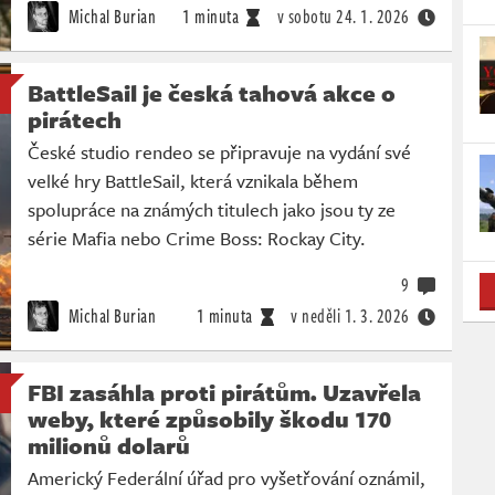
Michal Burian
1 minuta
v sobotu
24. 1. 2026
BattleSail je česká tahová akce o
pirátech
České studio rendeo se připravuje na vydání své
velké hry BattleSail, která vznikala během
spolupráce na známých titulech jako jsou ty ze
série Mafia nebo Crime Boss: Rockay City.
9
Michal Burian
1 minuta
v neděli
1. 3. 2026
FBI zasáhla proti pirátům. Uzavřela
weby, které způsobily škodu 170
milionů dolarů
Americký Federální úřad pro vyšetřování oznámil,