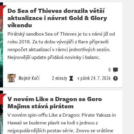
Do Sea of Thieves dorazila větší
aktualizace i návrat Gold & Glory
víkendu
Pirátský sandbox Sea of Thieves je tu s námi již od
roku 2018. Za tu dobu vývojáři z Rare připravili
nespočet aktualizací v rámci jednotlivých sezón.
Nejnovější update přidává novinky i balanc.
0
Mojmír Kočí
2 minuty
v pátek
24. 7. 2026
V novém Like a Dragon se Goro
Majima stává pirátem
V novém spin-offu Like a Dragon: Pirate Yakuza in
Hawaii se budeme plavit na lodi s jednou z
nejpopulárnějších postav série. Znovu se vrátíme