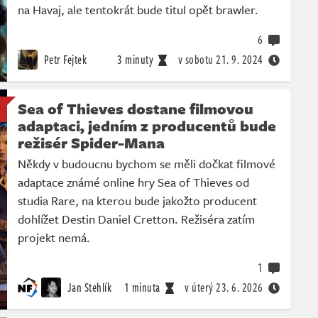
na Havaj, ale tentokrát bude titul opět brawler.
6
Petr Fejtek
3 minuty
v sobotu
21. 9. 2024
Sea of Thieves dostane filmovou
adaptaci, jedním z producentů bude
režisér Spider-Mana
Někdy v budoucnu bychom se měli dočkat filmové
adaptace známé online hry Sea of Thieves od
studia Rare, na kterou bude jakožto producent
dohlížet Destin Daniel Cretton. Režiséra zatím
projekt nemá.
1
Jan Stehlík
1 minuta
v úterý
23. 6. 2026