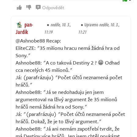
Odpovědět
pan-
neděle, 10. 3.,
Upraveno
neděle, 10. 3.,
Jardik
11:19
11:21
@Ashnobe88 Recap:
EliteCZE: "35 milionu hracu nemá žádná hra od
Sony."
Ashnobe88: "A co taková Destiny 2 ? 😁 Odhad
cca necelých 45 milionů."
Já: (parafrázuju) "Počet účtů neznamená počet
hráčů."
Ashnobe88: "Já se nedohaduju jen jsem
argumentoval na lživý argument že 35 milionů
hráčů nemá žádná hra od Sony."
Já: "(parafrázuju) "Počet účtů neznamená počet
hráčů. Dokaž, že je to lživý argument."
Ashnobe88: "Já ani nemám zapotřebí tvrdit, že
má Destiny více hráčů. Jen jsem chtěl poukázat