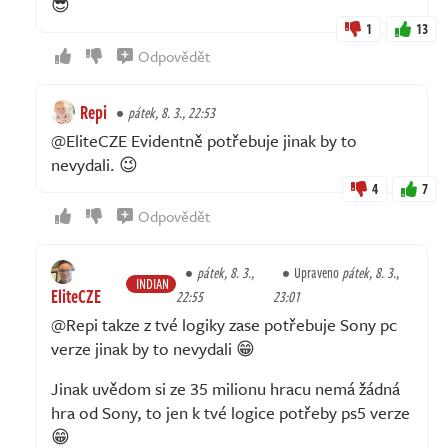
😎
1
13
Odpovědět
Repi
pátek, 8. 3., 22:53
@EliteCZE Evidentně potřebuje jinak by to
nevydali. 😉
4
7
Odpovědět
pátek, 8. 3.,
Upraveno
pátek, 8. 3.,
INDIAN
EliteCZE
22:55
23:01
@Repi takze z tvé logiky zase potřebuje Sony pc
verze jinak by to nevydali 😁
Jinak uvědom si ze 35 milionu hracu nemá žádná
hra od Sony, to jen k tvé logice potřeby ps5 verze
😁