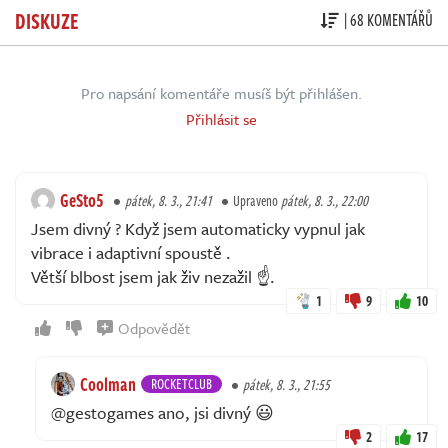
DISKUZE
| 68 KOMENTÁŘŮ
Pro napsání komentáře musíš být přihlášen.
Přihlásit se
GeSto5
pátek, 8. 3., 21:41
Upraveno
pátek, 8. 3., 22:00
Jsem divný ? Když jsem automaticky vypnul jak
vibrace i adaptivní spoustě .
Větší blbost jsem jak živ nezažil ☝️.
1
9
10
Odpovědět
Coolman
ROCKETCLUB
pátek, 8. 3., 21:55
@gestogames ano, jsi divný 😃
2
17