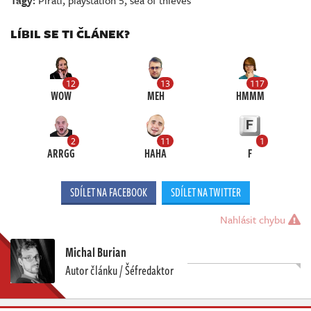
Tagy:
Piráti
,
playstation 5
,
sea of thieves
LÍBIL SE TI ČLÁNEK?
12
13
117
WOW
MEH
HMMM
2
11
1
ARRGG
HAHA
F
SDÍLET NA FACEBOOK
SDÍLET NA TWITTER
Nahlásit chybu
Michal Burian
Autor článku / Šéfredaktor