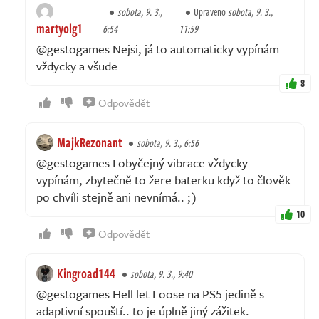
sobota, 9. 3.,
Upraveno
sobota, 9. 3.,
martyolg1
6:54
11:59
@gestogames Nejsi, já to automaticky vypínám
vždycky a všude
8
Odpovědět
MajkRezonant
sobota, 9. 3., 6:56
@gestogames I obyčejný vibrace vždycky
vypínám, zbytečně to žere baterku když to člověk
po chvíli stejně ani nevnímá.. ;)
10
Odpovědět
Kingroad144
sobota, 9. 3., 9:40
@gestogames Hell let Loose na PS5 jedině s
adaptivní spouští.. to je úplně jiný zážitek.