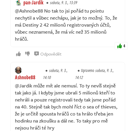
pan-Jardik
sobota, 9. 3., 13:39
@Ashnobe88 No tak to jsi pořád tu pointu
nechytil a vůbec nechápu, jak je to možný. To, že
má Destiny 2 42 milionů registrovaných účtů,
vůbec neznamená, že má víc než 35 milionů
hráčů.
4
Odpovědět
sobota, 9. 3.,
Upraveno
sobota, 9. 3.,
Ashnobe88
14:10
14:12
@Jardik může mít ale nemusí. To ty nevíš stejně
tak jako já. I kdyby jsme ubrali 5 milionů kteří to
nehráli a pouze registrovali tedy tak jsme pořád
na 40. Stejně tak bych mohl říct o sea of thieves,
že je určitě spousta hráčů co ta hrálo třeba jen
hodinku na zkoušku a dál ne. To taky pro mě
nejsou hráči té hry