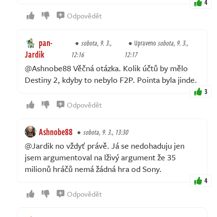
4
Odpovědět
pan-
sobota, 9. 3.,
Upraveno
sobota, 9. 3.,
Jardik
12:16
12:17
@Ashnobe88 Věčná otázka. Kolik účtů by mělo
Destiny 2, kdyby to nebylo F2P. Pointa byla jinde.
3
Odpovědět
Ashnobe88
sobota, 9. 3., 13:30
@Jardik no vždyť právě. Já se nedohaduju jen
jsem argumentoval na lživý argument že 35
milionů hráčů nemá žádná hra od Sony.
4
Odpovědět