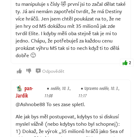
tu manipuluje s čísly 🤣 první jsi to začal dělat také
ty. Já ani nemám zapotřebí tvrdit, že má Destiny
více hráčů. Jen jsem chtěl poukázat na to, že ne
jen hry od MS dokážou mít 35 milionů jak zde
tvrdil Elite. I kdyby měli oba stejně tak je mi to
jedno. Chápu, že potřebuješ za každou cenu
prokázat výhru MS tak si to nech když ti to dělá
dobře 🙂
2
Odpovědět
pan-
neděle, 10. 3.,
Upraveno
neděle, 10. 3.,
Jardik
11:08
11:17
@Ashnobe88 To ses zase spletl.
Ale jak bys měl postupovat, kdybys to si diskusí
myslel vážně (nebo kdybys toho byl schopnej):
1) Dokaž, že výrok „35 milionů hráčů jako Sea of