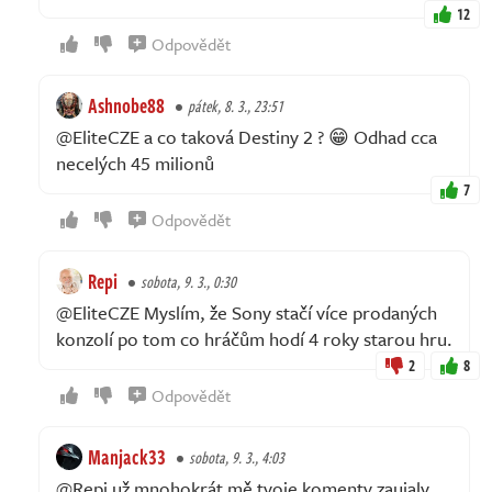
12
Odpovědět
Ashnobe88
pátek, 8. 3., 23:51
@EliteCZE a co taková Destiny 2 ? 😁 Odhad cca
necelých 45 milionů
7
Odpovědět
Repi
sobota, 9. 3., 0:30
@EliteCZE Myslím, že Sony stačí více prodaných
konzolí po tom co hráčům hodí 4 roky starou hru.
2
8
Odpovědět
Manjack33
sobota, 9. 3., 4:03
@Repi už mnohokrát mě tvoje komenty zaujaly.