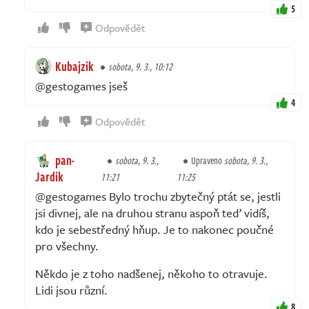
5
Odpovědět
Kubajzik
sobota, 9. 3., 10:12
@gestogames jseš
4
Odpovědět
pan-
sobota, 9. 3.,
Upraveno
sobota, 9. 3.,
Jardik
11:21
11:25
@gestogames Bylo trochu zbytečný ptát se, jestli
jsi divnej, ale na druhou stranu aspoň teď vidíš,
kdo je sebestředný hňup. Je to nakonec poučné
pro všechny.
Někdo je z toho nadšenej, někoho to otravuje.
Lidi jsou různí.
8