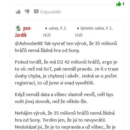
3
Odpovědět
pan-
sobota, 9. 3.,
Upraveno
sobota, 9. 3.,
Jardik
14:33
15:05
@Ashnobe88 Tak vyvrať ten výrok, že 35 milionů
hráčů nemá žádná hra od Sony.
Pokud tvrdíš, že má D2 42 milionů hráčů, ergo je
to víc než má SoT, pak nemáš pravdu. Je-li v trase
úvahy chyba, je chybnej i závěr. Jedná se o počet
registrací, to už jsme si snad vysvětlili.
Když nemáš data a vůbec vlastně nevíš, měl bys
volit jinej slovník, než že někdo lže.
Nehájim výrok, že 35 milionů hráčů nemá žádná
hra od Sony. Tvrdim jen, že jsi to nevyvrátil.
Nedokázal jsi, že je to nepravda a už vůbec, že je