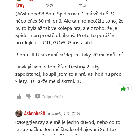
Kray
19:01
19:03
@Ashnobe88 Ano, Spiderman 1 má včetně PC
něco přes 30 milionů. Ale tam to netěží z toho, že
by to byla až tak velkolepá hra, ale z toho, že je
Spiderman prostě oblíbený. Proto to poráží v
prodejích TLOU, GOW, Ghosta atd.
Blbou FIFU si koupí každej rok taky 20 milionů lidí.
Jinak já jsem v tom čísle Destiny 2 taky
započítanej, koupil jsem to a hrál asi hodinu před
x lety. :D Takže mě si škrtni. :D
1
Odpovědět
Ashnobe88
sobota, 9. 3., 20:35
@ReggieKray ale mě je jedno důvod, nebo co to
je za značku. Jen mě štvalo obhajování SoT tak