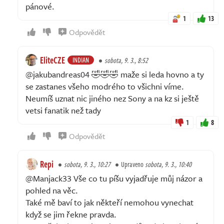
pánové.
1
13
Odpovědět
EliteCZE
INDIAN
sobota, 9. 3., 8:52
@jakubandreas04 🤣🤣🤣 maže si leda hovno a ty
se zastanes všeho modrého to všichni víme.
Neumíš uznat nic jiného nez Sony a na kz si ještě
vetsi fanatik než tady
1
8
Odpovědět
Repi
sobota, 9. 3., 10:27
Upraveno
sobota, 9. 3., 10:40
@Manjack33 Vše co tu píšu vyjadřuje můj názor a
pohled na věc.
Také mě baví to jak někteří nemohou vynechat
když se jim řekne pravda.