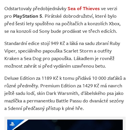
Živě
Odstartovaly předobjednávky
Sea of Thieves
ve verzi
pro
PlayStation 5
. Pirátské dobrodružství, které bylo
před šesti lety spuštěno na počítačích a konzolích Xbox,
se na konzoli od Sony bude prodávat ve třech edicích.
Standardní edice stojí 949 Kč a láká na sadu zbraní Ruby
Viper, speciálního papouška Scarlet Storm a outfity
Kraken a Sea Dog pro papouška. Lákadlem je rovněž
možnost zahrát si před vydáním uzavřenou betu.
Deluxe Edition za 1189 Kč k tomu přidává 10 000 zlaťáků a
různé předměty. Premium Edition za 1429 Kč má navrch
ještě sadu lodí, skin Dark Warsmith, ďábelského psa jako
mazlíčka a permanentku Battle Passu do dvanácté sezóny
a 5denní předčasný přístup k plné hře.