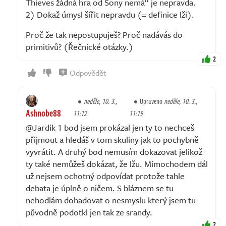
Thieves žádná hra od Sony nemá“ je nepravda.
2) Dokaž úmysl šířit nepravdu (= definice lži).
Proč že tak nepostupuješ? Proč nadávás do
primitivů? (Řečnické otázky.)
2
Odpovědět
neděle, 10. 3.,
Upraveno
neděle, 10. 3.,
Ashnobe88
11:12
11:19
@Jardik 1 bod jsem prokázal jen ty to nechceš
přijmout a hledáš v tom skuliny jak to pochybně
vyvrátit. A druhý bod nemusím dokazovat jelikož
ty také nemůžeš dokázat, že lžu. Mimochodem dál
už nejsem ochotný odpovídat protože tahle
debata je úplně o ničem. S bláznem se tu
nehodlám dohadovat o nesmyslu který jsem tu
původně podotkl jen tak ze srandy.
2