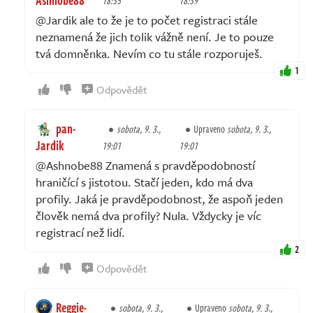
18:35
18:39
@Jardik ale to že je to počet registraci stále
neznamená že jich tolik vážně není. Je to pouze
tvá domněnka. Nevím co tu stále rozporuješ.
1
Odpovědět
pan-
sobota, 9. 3.,
Upraveno
sobota, 9. 3.,
Jardik
19:01
19:01
@Ashnobe88 Znamená s pravděpodobností
hraničící s jistotou. Stačí jeden, kdo má dva
profily. Jaká je pravděpodobnost, že aspoň jeden
člověk nemá dva profily? Nula. Vždycky je víc
registrací než lidí.
2
Odpovědět
Reggie-
sobota, 9. 3.,
Upraveno
sobota, 9. 3.,