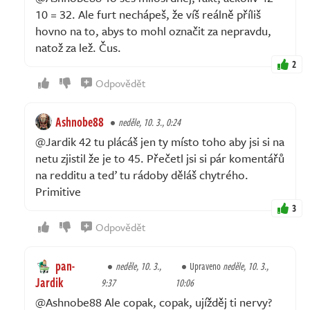
10 = 32. Ale furt nechápeš, že víš reálně příliš
hovno na to, abys to mohl označit za nepravdu,
natož za lež. Čus.
2
Odpovědět
Ashnobe88
neděle, 10. 3., 0:24
@Jardik 42 tu plácáš jen ty místo toho aby jsi si na
netu zjistil že je to 45. Přečetl jsi si pár komentářů
na redditu a teď tu rádoby děláš chytrého.
Primitive
3
Odpovědět
pan-
neděle, 10. 3.,
Upraveno
neděle, 10. 3.,
Jardik
9:37
10:06
@Ashnobe88 Ale copak, copak, ujížděj ti nervy?