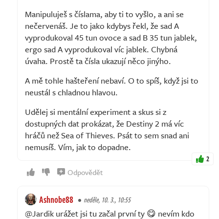
Manipuluješ s číslama, aby ti to vyšlo, a ani se
nečervenáš. Je to jako kdybys řekl, že sad A
vyprodukoval 45 tun ovoce a sad B 35 tun jablek,
ergo sad A vyprodukoval víc jablek. Chybná
úvaha. Prostě ta čísla ukazují něco jinýho.
A mě tohle hašteření nebaví. O to spíš, když jsi to
neustál s chladnou hlavou.
Udělej si mentální experiment a skus si z
dostupných dat prokázat, že Destiny 2 má víc
hráčů než Sea of Thieves. Psát to sem snad ani
nemusíš. Vím, jak to dopadne.
2
Odpovědět
Ashnobe88
neděle, 10. 3., 10:55
@Jardik urážet jsi tu začal první ty 😋 nevím kdo