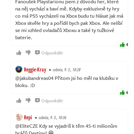
Fanoušek Playstarionu jsem z důvodu her, které
na něj vychází a baví mě. Kdyby exkluzivně ty hry
co má PS5 vycházeli na Xbox budu tu hlásat jak má
Xbox skvěle hry a pořídil bych pak Xbox. Ale nelíbí
se mi vzhled ovladačů Xboxu a také ty tužkové
baterie.
4
Odpovědět
Reggie-Kray
sobota, 9. 3., 10:28
@jakubandreas04 Přitom jsi ho měl na klubíku v
bloku. :D
6
Odpovědět
Repi
sobota, 9. 3., 10:36
@EliteCZE Kdy se vyjadriš k těm 45-ti milionům
hráčů Destiny? 😁