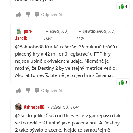
4
Odpovědět
pan-
sobota, 9. 3.,
Upraveno
sobota, 9. 3.,
Jardik
11:04
11:07
@Ashnobe88 Krátká rešerše. 35 milionů hráčů u
placený hry a 42 milionů registrací u FTP hry
nejsou úplně ekvivalentní údaje. Nicméně je
možný, že Destiny 2 by ve stejný metrice vedlo.
Akorát to nevíš. Stejně je to jen hra s číslama.
3
Odpovědět
Ashnobe88
sobota, 9. 3., 11:47
@Jardik jelikož sea od thieves je v gamepassu tak
se to nedá brát úplně jako placená hra. A Destiny
2 také bývalo placené. Nejde to samozřejmě