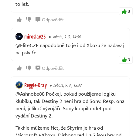
to lež.
3
Odpovědět
miroslav25
sobota, 9. 3., 14:56
@EliteCZE nápodobně to je i od Xboxu že nadavaj
na pskaře
3
Odpovědět
Reggie-Kray
sobota, 9. 3., 15:32
@Ashnobe88 Počkej, pokud použijeme logiku
klubíku, tak Destiny 2 není hra od Sony. Resp. ona
není, jelikož vývojáře Sony koupilo x let pod
vydání Destiny 2.
Takhle můžeme říct, že Skyrim je hra od
Microsoftu/Xboxu, Dishonored 1 a 2 jsou hry od