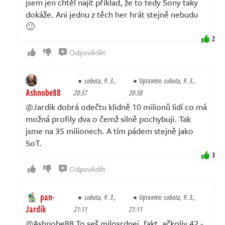
jsem jen chtěl najít příklad, že to tedy Sony taky
dokáže. Ani jednu z těch her hrát stejně nebudu
🙂
2
Odpovědět
sobota, 9. 3.,
Upraveno
sobota, 9. 3.,
Ashnobe88
20:37
20:38
@Jardik dobrá odečtu klidně 10 milionů lidí co má
možná profily dva o čemž silně pochybuji. Tak
jsme na 35 milionech. A tím pádem stejně jako
SoT.
3
Odpovědět
pan-
sobota, 9. 3.,
Upraveno
sobota, 9. 3.,
Jardik
21:11
21:11
@Ashnobe88 To seš milosrdnej, fakt, ačkoliv 42 -