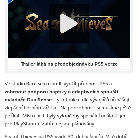
Trailer láká na předobjednávku PS5 verze
Ve studiu Rare se rozhodli využít přednost PS5 a
zahrnout podporu haptiky a adaptivních spouští
ovladače DualSense
. Tyto funkce dle vývojářů přinášejí
zlepšení herního zážitku. Na podrobnosti si musíme ještě
počkat. Místo nich byly vyloučeny speciální události jen
pro PlayStation. Zatím nejsou plánovány.
Sea of Thieves na PS5 vyjde 30. dubna/apríla. V té době