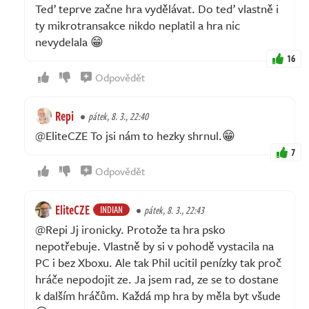
Teď teprve začne hra vydělávat. Do teď vlastně i
ty mikrotransakce nikdo neplatil a hra nic
nevydelala 😁
16
Odpovědět
Repi
pátek, 8. 3., 22:40
@EliteCZE To jsi nám to hezky shrnul.😁
7
Odpovědět
EliteCZE
INDIAN
pátek, 8. 3., 22:43
@Repi Jj ironicky. Protože ta hra psko
nepotřebuje. Vlastně by si v pohodě vystacila na
PC i bez Xboxu. Ale tak Phil ucitil penízky tak proč
hráče nepodojit ze. Ja jsem rad, ze se to dostane
k dalším hráčům. Každá mp hra by měla byt všude