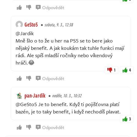
Odpovědět
GeSto5
sobota, 9. 3., 12:38
@Jardik
Mně šlo o to že u her na PS5 se to bere jako
nějaký benefit. A jak koukám tak tuhle funkci mají
rádi. Ale spíš mladší ročníky nebo víkendový
hráči.😂
1
4
Odpovědět
pan-Jardik
neděle, 10. 3., 10:32
@GeSto5 Je to benefit. Když ti pojišťovna platí
bazén, je to taky benefit, i když nechodíš plavat.
3
Odpovědět