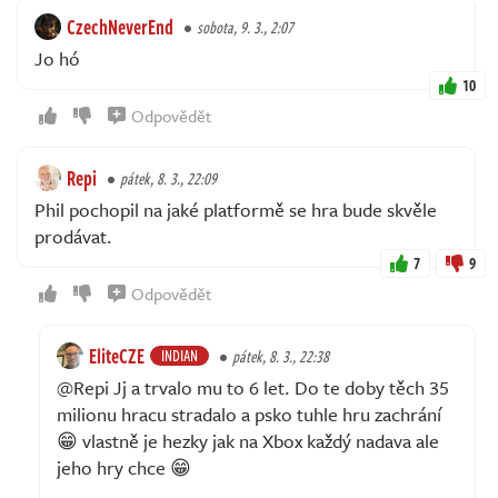
CzechNeverEnd
sobota, 9. 3., 2:07
Jo hó
10
Odpovědět
Repi
pátek, 8. 3., 22:09
Phil pochopil na jaké platformě se hra bude skvěle
prodávat.
7
9
Odpovědět
EliteCZE
INDIAN
pátek, 8. 3., 22:38
@Repi Jj a trvalo mu to 6 let. Do te doby těch 35
milionu hracu stradalo a psko tuhle hru zachrání
😁 vlastně je hezky jak na Xbox každý nadava ale
jeho hry chce 😁