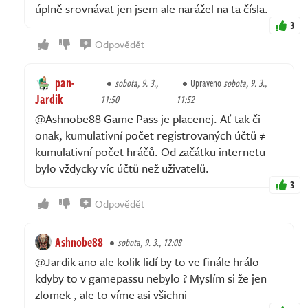
úplně srovnávat jen jsem ale narážel na ta čísla.
3
Odpovědět
pan-
sobota, 9. 3.,
Upraveno
sobota, 9. 3.,
Jardik
11:50
11:52
@Ashnobe88 Game Pass je placenej. Ať tak či
onak, kumulativní počet registrovaných účtů ≠
kumulativní počet hráčů. Od začátku internetu
bylo vždycky víc účtů než uživatelů.
3
Odpovědět
Ashnobe88
sobota, 9. 3., 12:08
@Jardik ano ale kolik lidí by to ve finále hrálo
kdyby to v gamepassu nebylo ? Myslím si že jen
zlomek , ale to víme asi všichni