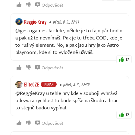
Odpovědět
Reggie-Kray
pátek, 8. 3., 22:11
@gestogames Jak kde, někde je to fajn pár hodin
a pak už to nevnímáš. Pak je tu třeba COD, kde je
to rušivý element. No, a pak jsou hry jako Astro
playroom, kde si to vyloženě užíváš.
17
Odpovědět
EliteCZE
INDIAN
pátek, 8. 3., 22:39
@ReggieKray u tehle hry kde v souboji vyhrává
odezva a rychlost to bude spíše na škodu a hraci
to stejně budou vypínat
12
Odpovědět