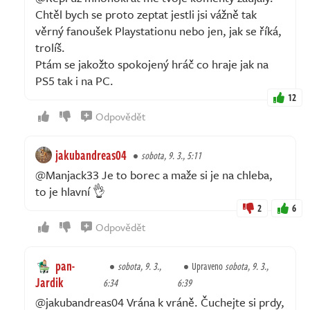
Chtěl bych se proto zeptat jestli jsi vážně tak
věrný fanoušek Playstationu nebo jen, jak se říká,
trolíš.
Ptám se jakožto spokojený hráč co hraje jak na
PS5 tak i na PC.
12
Odpovědět
jakubandreas04
sobota, 9. 3., 5:11
@Manjack33 Je to borec a maže si je na chleba,
to je hlavní 👌
2
6
Odpovědět
pan-
sobota, 9. 3.,
Upraveno
sobota, 9. 3.,
Jardik
6:34
6:39
@jakubandreas04 Vrána k vráně. Čuchejte si prdy,