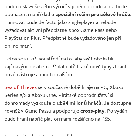
budou oslavy šestého výročí v plném proudu a hra bude
obohacena například o
speciální režim pro sólové hráče
.
Fungovat bude de facto jako singleplayer a nebude
vyžadovat aktivní předplatné Xbox Game Pass nebo
PlayStation Plus. Předplatné bude vyžadováno jen při
online hraní.
Letos se autoři soustředí na to, aby svět obohatili
zajímavým obsahem. Přidat chtějí také nové typy zbraní,
nové nástroje a mnoho dalšího.
Sea of Thieves
se v současné době hraje na PC, Xboxu
Series X/S a Xboxu One. Pirátské dobrodružství si
dohromady vyzkoušelo už
34 milionů hráčů
. Je dostupné
rovněž v Game Passu a podporuje
cross-play
. Po vydání
bude hraní napříč platformami rozšířeno na PS5.