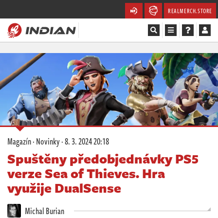
REALMERCH.STORE
Magazín
Recenze
Videa
Soutěže
Magazín
·
Novinky
·
8. 3. 2024 20:18
Databáze
Spuštěny předobjednávky PS5
verze Sea of Thieves. Hra
Komunita
využije DualSense
Redakce
Michal Burian