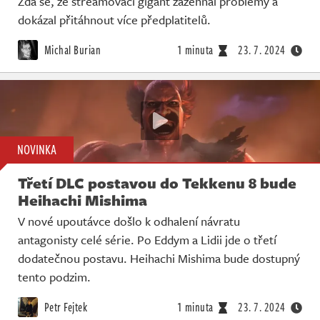
Zdá se, že streamovací gigant zažehnal problémy a
dokázal přitáhnout více předplatitelů.
Michal Burian
1 minuta
23. 7. 2024
NOVINKA
Třetí DLC postavou do Tekkenu 8 bude
Heihachi Mishima
V nové upoutávce došlo k odhalení návratu
antagonisty celé série. Po Eddym a Lidii jde o třetí
dodatečnou postavu. Heihachi Mishima bude dostupný
tento podzim.
Petr Fejtek
1 minuta
23. 7. 2024