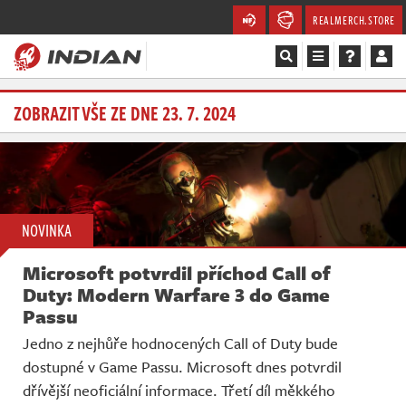
REALMERCH.STORE
Magazín
ZOBRAZIT VŠE ZE DNE 23. 7. 2024
Recenze
Videa
NOVINKA
Soutěže
Microsoft potvrdil příchod Call of
Databáze
Duty: Modern Warfare 3 do Game
Passu
Komunita
Jedno z nejhůře hodnocených Call of Duty bude
dostupné v Game Passu. Microsoft dnes potvrdil
Redakce
dřívější neoficiální informace. Třetí díl měkkého