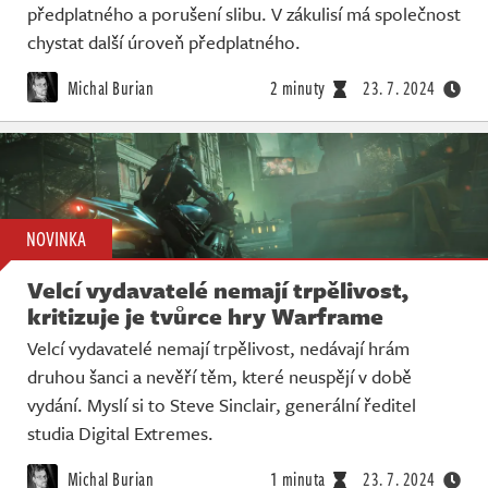
předplatného a porušení slibu. V zákulisí má společnost
chystat další úroveň předplatného.
Michal Burian
2 minuty
23. 7. 2024
NOVINKA
Velcí vydavatelé nemají trpělivost,
kritizuje je tvůrce hry Warframe
Velcí vydavatelé nemají trpělivost, nedávají hrám
druhou šanci a nevěří těm, které neuspějí v době
vydání. Myslí si to Steve Sinclair, generální ředitel
studia Digital Extremes.
Michal Burian
1 minuta
23. 7. 2024