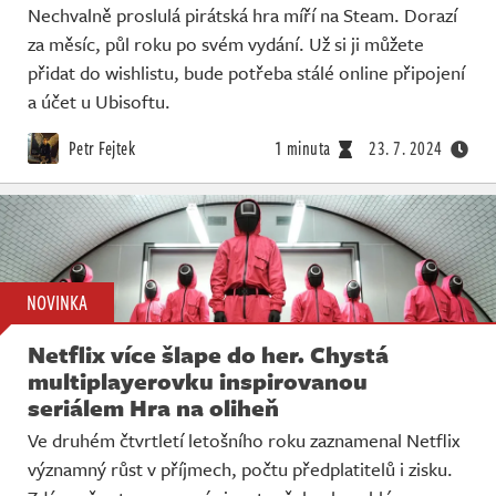
Nechvalně proslulá pirátská hra míří na Steam. Dorazí
za měsíc, půl roku po svém vydání. Už si ji můžete
přidat do wishlistu, bude potřeba stálé online připojení
a účet u Ubisoftu.
Petr Fejtek
1 minuta
23. 7. 2024
NOVINKA
Netflix více šlape do her. Chystá
multiplayerovku inspirovanou
seriálem Hra na oliheň
Ve druhém čtvrtletí letošního roku zaznamenal Netflix
významný růst v příjmech, počtu předplatitelů i zisku.