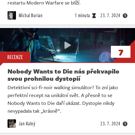
Živě
restartu Modern Warfare se blíží.
Michal Burian
1 minuta
23. 7. 2024
7
RECENZE
Nobody Wants to Die nás překvapilo
svou prohnilou dystopií
Detektivní sci-fi-noir walking simulátor? To zní jako
perfektní recept na unikátní svět. A přesně to se
Nobody Wants to Die daří ukázat. Dystopie nikdy
nevypadala tak „krásně“.
Jan Kalný
23. 7. 2024