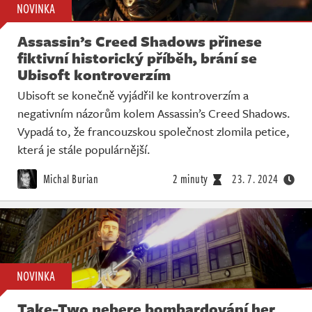
NOVINKA
Assassin’s Creed Shadows přinese
fiktivní historický příběh, brání se
Ubisoft kontroverzím
Ubisoft se konečně vyjádřil ke kontroverzím a
negativním názorům kolem Assassin’s Creed Shadows.
Vypadá to, že francouzskou společnost zlomila petice,
která je stále populárnější.
Michal Burian
2 minuty
23. 7. 2024
NOVINKA
Take-Two nebere bombardování her