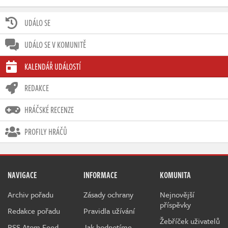
UDÁLO SE
UDÁLO SE V KOMUNITĚ
KALENDÁŘ UDÁLOSTÍ
REDAKCE
HRÁČSKÉ RECENZE
PROFILY HRÁČŮ
NAVIGACE
INFORMACE
KOMUNITA
Archiv pořadu
Zásady ochrany
Nejnovější
příspěvky
Redakce pořadu
Pravidla užívání
Žebříček uživatelů
RSS Atom Feed
Jak hodnotíme