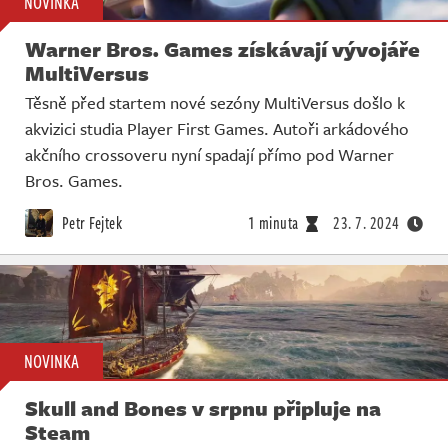
NOVINKA
Warner Bros. Games získávají vývojáře
MultiVersus
Těsně před startem nové sezóny MultiVersus došlo k
akvizici studia Player First Games. Autoři arkádového
akčního crossoveru nyní spadají přímo pod Warner
Bros. Games.
Petr Fejtek
1 minuta
23. 7. 2024
NOVINKA
Skull and Bones v srpnu připluje na
Steam