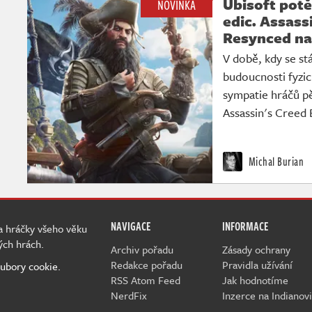
Ubisoft potě
NOVINKA
edic. Assass
Resynced nab
V době, kdy se stá
budoucnosti fyzick
sympatie hráčů p
Assassin's Creed 
Michal Burian
NAVIGACE
INFORMACE
 a hráčky všeho věku
ých hrách.
Archiv pořadu
Zásady ochrany
Redakce pořadu
Pravidla užívání
ubory cookie.
RSS Atom Feed
Jak hodnotíme
NerdFix
Inzerce na Indianovi