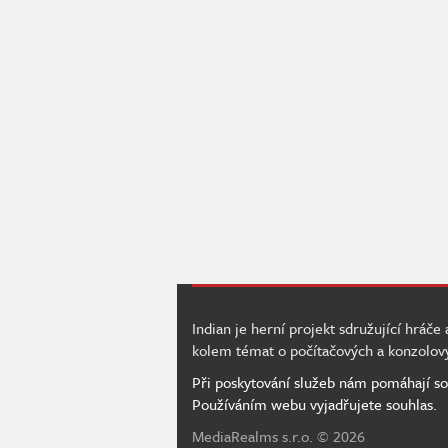
Indian je herní projekt sdružující hráče
kolem témat o počítačových a konzolov
Při poskytování služeb nám pomáhají so
Používáním webu vyjadřujete souhlas.
MediaRealms s.r.o.
© 2026