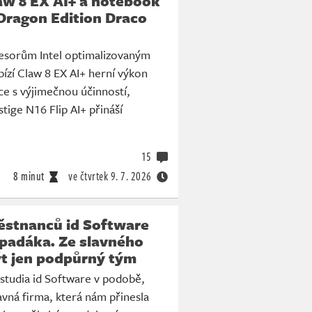
aw 8 EX AI+ a notebook
Dragon Edition Draco
esorům Intel optimalizovaným
ízí Claw 8 EX AI+ herní výkon
e s výjimečnou účinností,
tige N16 Flip AI+ přináší
15
8 minut
ve čtvrtek
9. 7. 2026
ěstnanců id Software
 padáka. Ze slavného
ýt jen podpůrný tým
studia id Software v podobě,
vná firma, která nám přinesla