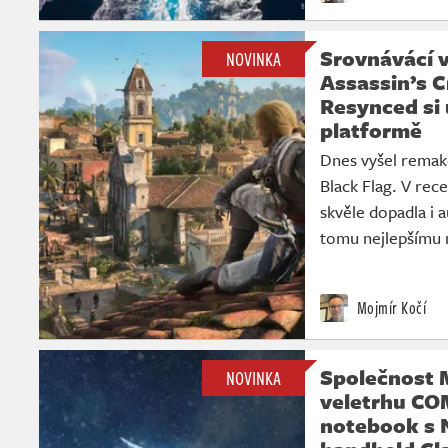
Srovnávácí v
NOVINKA
Assassin’s C
Resynced si
platformě
Dnes vyšel remak
Black Flag. V rec
skvěle dopadla i a
tomu nejlepšímu n
Mojmír Kočí
Společnost M
NOVINKA
veletrhu CO
notebook s 