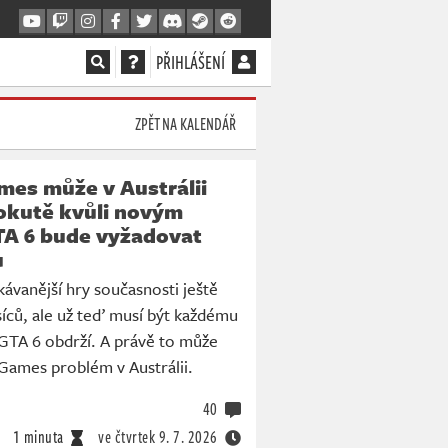
PŘIHLÁŠENÍ
ZPĚT NA KALENDÁŘ
mes může v Austrálii
pokutě kvůli novým
A 6 bude vyžadovat
u
ávanější hry současnosti ještě
íců, ale už teď musí být každému
g GTA 6 obdrží. A právě to může
Games problém v Austrálii.
40
1 minuta
ve čtvrtek
9. 7. 2026