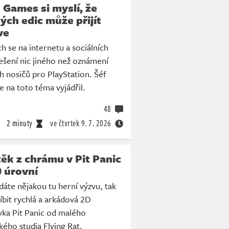
I Games si myslí, že
ých edic může přijít
ve
h se na internetu a sociálních
ešení nic jiného než oznámení
h nosičů pro PlayStation. Šéf
e na toto téma vyjádřil.
48
2 minuty
ve čtvrtek
9. 7. 2026
ěk z chrámu v Pit Panic
 úrovní
dáte nějakou tu herní výzvu, tak
íbit rychlá a arkádová 2D
vka Pit Panic od malého
kého studia Flying Rat.