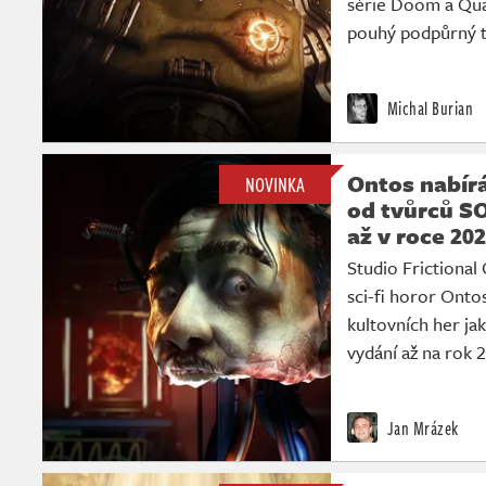
série Doom a Qua
pouhý podpůrný 
Michal Burian
Ontos nabír
NOVINKA
od tvůrců S
až v roce 20
Studio Frictiona
sci-fi horor Onto
kultovních her j
vydání až na rok 
Jan Mrázek