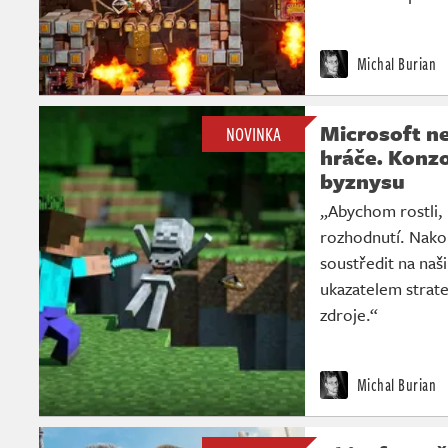
Michal Burian
Microsoft ne
NOVINKA
hráče. Konzo
byznysu
„Abychom rostli, 
rozhodnutí. Nakon
soustředit na naši
ukazatelem strate
zdroje.“
Michal Burian