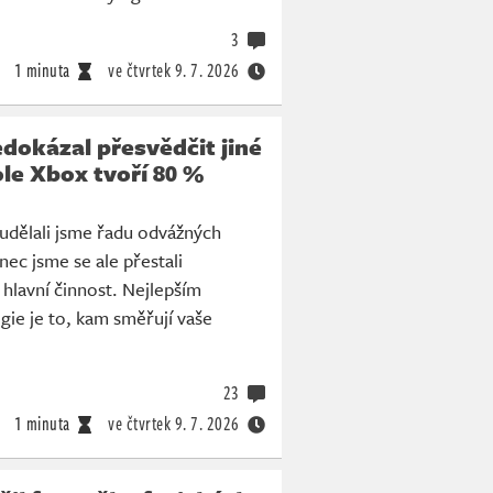
3
1 minuta
ve čtvrtek
9. 7. 2026
dokázal přesvědčit jiné
le Xbox tvoří 80 %
udělali jsme řadu odvážných
ec jsme se ale přestali
 hlavní činnost. Nejlepším
gie je to, kam směřují vaše
23
1 minuta
ve čtvrtek
9. 7. 2026