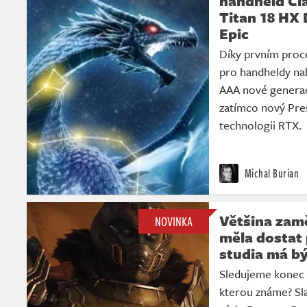
handheld Cl
Titan 18 HX 
Epic
Díky prvním proc
pro handheldy nab
AAA nové generac
zatímco nový Pres
technologii RTX.
Michal Burian
Většina zam
NOVINKA
měla dostat
studia má b
Sledujeme konec 
kterou známe? Sla