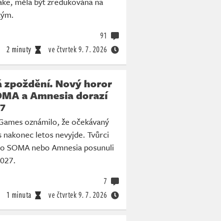
ke, měla být zredukována na
tým.
91
2 minuty
ve čtvrtek
9. 7. 2026
á zpoždění. Nový horor
OMA a Amnesia dorazí
27
l Games oznámilo, že očekávaný
s nakonec letos nevyjde. Tvůrci
ako SOMA nebo Amnesia posunuli
2027.
7
1 minuta
ve čtvrtek
9. 7. 2026