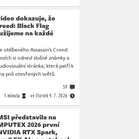
ideo dokazuje, že
reed: Black Flag
 užijeme na každé
e oblíbeného Assassin’s Creed:
enzích si odnesl slušné známky a
udiovizuální stránka, která patří k
a poli otevřených světů.
59
1 minuta
ve čtvrtek
9. 7. 2026
SI představila na
MPUTEX 2026 první
NVIDIA RTX Spark,