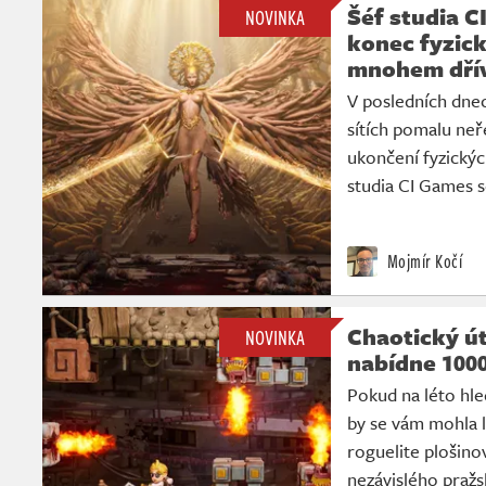
Šéf studia C
NOVINKA
konec fyzick
mnohem dří
V posledních dnec
sítích pomalu neř
ukončení fyzickýc
studia CI Games s
Mojmír Kočí
Chaotický út
NOVINKA
nabídne 1000
Pokud na léto hle
by se vám mohla l
roguelite plošino
nezávislého pražs