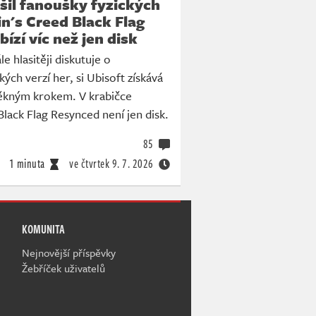
šil fanoušky fyzických
in's Creed Black Flag
ízí víc než jen disk
le hlasitěji diskutuje o
ých verzí her, si Ubisoft získává
ěkným krokem. V krabičce
Black Flag Resynced není jen disk.
85
1 minuta
ve čtvrtek
9. 7. 2026
KOMUNITA
Nejnovější příspěvky
Žebříček uživatelů