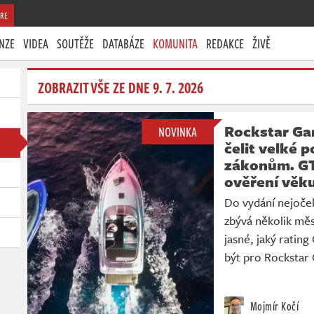
RE
NZE
VIDEA
SOUTĚŽE
DATABÁZE
KOMUNITA
REDAKCE
ŽIVĚ
ZOBRAZIT VŠE ZE DNE 9. 7. 2026
Rockstar Ga
NOVINKA
čelit velké 
zákonům. GT
ověření věk
Do vydání nejoček
zbývá několik měs
jasné, jaký ratin
být pro Rockstar 
Mojmír Kočí