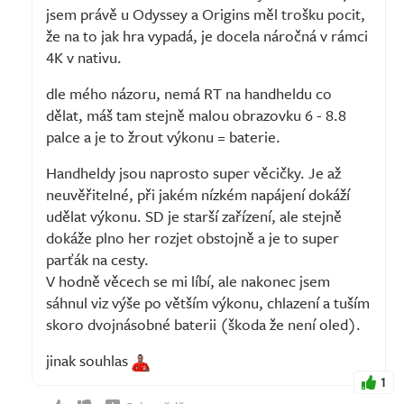
jsem právě u Odyssey a Origins měl trošku pocit,
že na to jak hra vypadá, je docela náročná v rámci
4K v nativu.
dle mého názoru, nemá RT na handheldu co
dělat, máš tam stejně malou obrazovku 6 - 8.8
palce a je to žrout výkonu = baterie.
Handheldy jsou naprosto super věcičky. Je až
neuvěřitelné, při jakém nízkém napájení dokáží
udělat výkonu. SD je starší zařízení, ale stejně
dokáže plno her rozjet obstojně a je to super
parťák na cesty.
V hodně věcech se mi líbí, ale nakonec jsem
sáhnul viz výše po větším výkonu, chlazení a tuším
skoro dvojnásobné baterii (škoda že není oled).
jinak souhlas
1