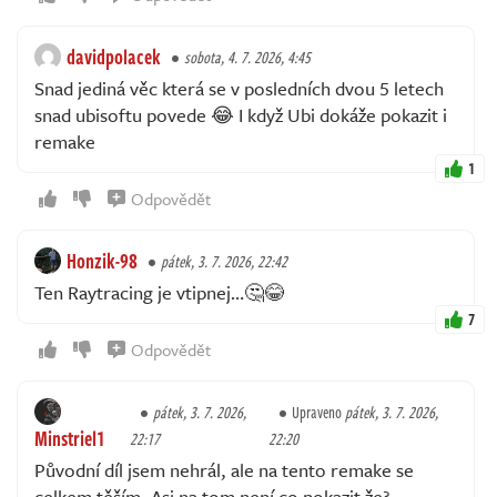
davidpolacek
sobota, 4. 7. 2026, 4:45
Snad jediná věc která se v posledních dvou 5 letech
snad ubisoftu povede 😂 I když Ubi dokáže pokazit i
remake
1
Odpovědět
Honzik-98
pátek, 3. 7. 2026, 22:42
Ten Raytracing je vtipnej…🤔😂
7
Odpovědět
pátek, 3. 7. 2026,
Upraveno
pátek, 3. 7. 2026,
Minstriel1
22:17
22:20
Původní díl jsem nehrál, ale na tento remake se
celkem těším. Asi na tom není co pokazit že?