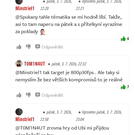
pátek, 3. 7. 2026,
Upraveno
pátek, 3. 7. 2026,
Minstriel1
22:20
22:21
@Spukany tahle tématika se mi hodně líbí. Takže,
asi to tam naperu na pátek a s přítelkyní vyrazíme
za poklady
6
Odpovědět
T0M1N4UT
pátek, 3. 7. 2026, 22:32
@Minstriel1 tak target je 800p30fps . Ale taky si
nemyslím že bez větších kompromisů to je reálné
7
Odpovědět
pátek, 3. 7. 2026,
Upraveno
pátek, 3. 7. 2026,
Minstriel1
22:58
23:04
@T0M1N4UT zrovna hry od Ubi mi přijdou
náročněnší na hw.