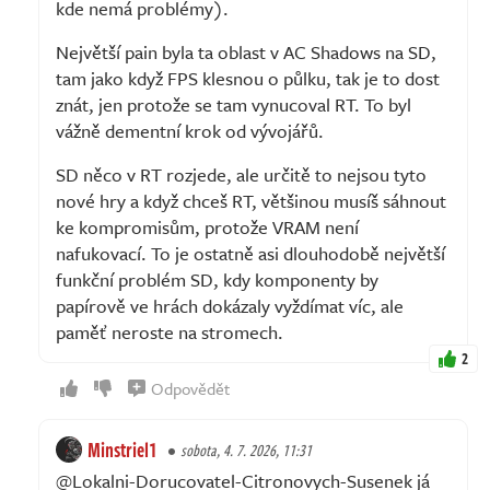
kde nemá problémy).
Největší pain byla ta oblast v AC Shadows na SD,
tam jako když FPS klesnou o půlku, tak je to dost
znát, jen protože se tam vynucoval RT. To byl
vážně dementní krok od vývojářů.
SD něco v RT rozjede, ale určitě to nejsou tyto
nové hry a když chceš RT, většinou musíš sáhnout
ke kompromisům, protože VRAM není
nafukovací. To je ostatně asi dlouhodobě největší
funkční problém SD, kdy komponenty by
papírově ve hrách dokázaly vyždímat víc, ale
paměť neroste na stromech.
2
Odpovědět
Minstriel1
sobota, 4. 7. 2026, 11:31
@Lokalni-Dorucovatel-Citronovych-Susenek já