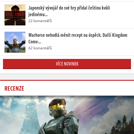
Japonský vývojář do své hry přidal češtinu kvůli
jedinému…
22 komentářů
Warhorse nehodlá měnit recept na úspěch. Další Kingdom
Come…
62 komentářů
VÍCE NOVINEK
RECENZE