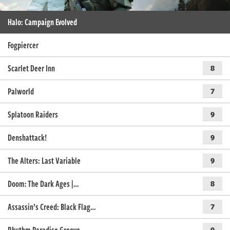
Halo: Campaign Evolved
Fogpiercer
Scarlet Deer Inn
8
Palworld
7
Splatoon Raiders
9
Denshattack!
9
The Alters: Last Variable
9
Doom: The Dark Ages |…
8
Assassin’s Creed: Black Flag…
7
9