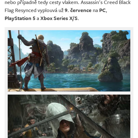
nebo případně tedy cesty vlakem. Assassin's Creed Black
Flag Resynced vyplouvá už
9. července
na
PC
,
PlayStation 5
a
Xbox Series X/S
.