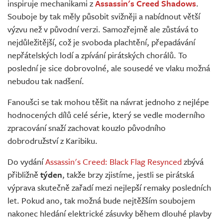
inspiruje mechanikami z
Assassin's Creed Shadows
.
Souboje by tak měly působit svižněji a nabídnout větší
výzvu než v původní verzi. Samozřejmě ale zůstává to
nejdůležitější, což je svoboda plachtění, přepadávání
nepřátelských lodí a zpívání pirátských chorálů. To
poslední je sice dobrovolné, ale sousedé ve vlaku možná
nebudou tak nadšení.
Fanoušci se tak mohou těšit na návrat jednoho z nejlépe
hodnocených dílů celé série, který se vedle moderního
zpracování snaží zachovat kouzlo původního
dobrodružství z Karibiku.
Do vydání
Assassin's Creed: Black Flag Resynced
zbývá
přibližně
týden
, takže brzy zjistíme, jestli se pirátská
výprava skutečně zařadí mezi nejlepší remaky posledních
let. Pokud ano, tak možná bude nejtěžším soubojem
nakonec hledání elektrické zásuvky během dlouhé plavby