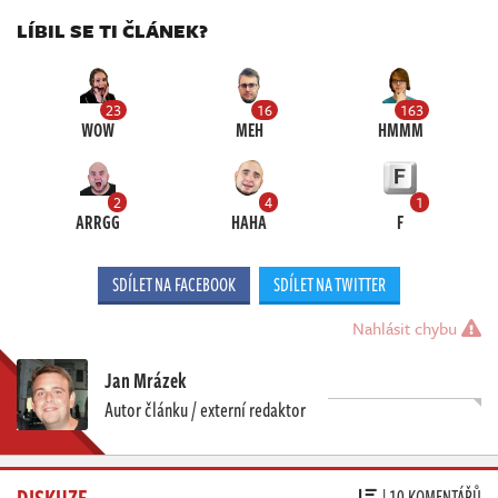
LÍBIL SE TI ČLÁNEK?
23
16
163
WOW
MEH
HMMM
2
4
1
ARRGG
HAHA
F
SDÍLET NA FACEBOOK
SDÍLET NA TWITTER
Nahlásit chybu
Jan Mrázek
Autor článku / externí redaktor
DISKUZE
| 10 KOMENTÁŘŮ