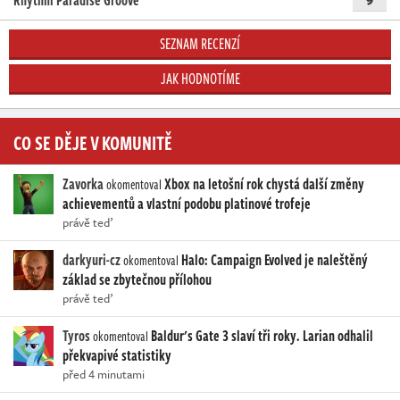
Rhythm Paradise Groove
SEZNAM RECENZÍ
JAK HODNOTÍME
CO SE DĚJE V KOMUNITĚ
Zavorka
Xbox na letošní rok chystá další změny
okomentoval
achievementů a vlastní podobu platinové trofeje
právě teď
darkyuri-cz
Halo: Campaign Evolved je naleštěný
okomentoval
základ se zbytečnou přílohou
právě teď
Tyros
Baldur's Gate 3 slaví tři roky. Larian odhalil
okomentoval
překvapivé statistiky
před 4 minutami