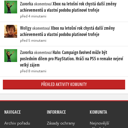
Zavorka
Xbox na letošní rok chystá další změny
okomentoval
achievementů a vlastní podobu platinové trofeje
před 4 minutami
Wollgy
Xbox na letošní rok chystá další změny
okomentoval
achievementů a vlastní podobu platinové trofeje
před 5 minutami
Zavorka
Halo: Campaign Evolved může být
okomentoval
posledním dílem pro PlayStation. Hráči na PS5 o remake nejeví
velký zájem
před 8 minutami
PŘEHLED AKTIVITY KOMUNITY
NAVIGACE
INFORMACE
KOMUNITA
Archiv pořadu
Zásady ochrany
Nejnovější