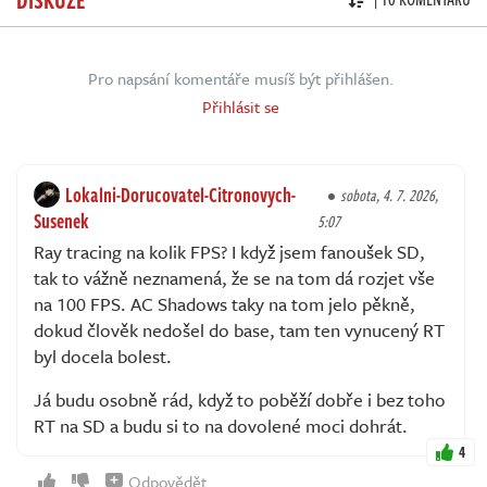
Pro napsání komentáře musíš být přihlášen.
Přihlásit se
Lokalni-Dorucovatel-Citronovych-
sobota, 4. 7. 2026,
Susenek
5:07
Ray tracing na kolik FPS? I když jsem fanoušek SD,
tak to vážně neznamená, že se na tom dá rozjet vše
na 100 FPS. AC Shadows taky na tom jelo pěkně,
dokud člověk nedošel do base, tam ten vynucený RT
byl docela bolest.
Já budu osobně rád, když to poběží dobře i bez toho
RT na SD a budu si to na dovolené moci dohrát.
4
Odpovědět