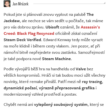
Živě
Jan Mrázek
Pokud jste si plánovali znovu vyplout na palubě
The
Jackdaw
, ale nechce se vám sedět u počítače, tak máme
pro vás dobrou zprávu.
Ubisoft
oznámil, že
Assassin's
Creed: Black Flag Resynced
oficiálně získal označení
Steam Deck Verified
. Edward Kenway tedy může vyrazit
na moře klidně i během cesty vlakem. Jen pozor, ať při
námořní bitvě nepřejedete svou zastávku. Samozřejmostí
je také podpora nové
Steam Machine
.
Podle vývojářů běží hra na handheldu od
Valve
bez
větších kompromisů. Hráči si tak budou moci užít všechny
novinky, které remake přináší. Patří mezi ně
ray tracing
,
dynamické počasí
,
výrazně přepracovaná grafika
i
modernizovaný vzhled prostředí a postav.
Chybět nemá ani
vylepšený soubojový systém
, který se