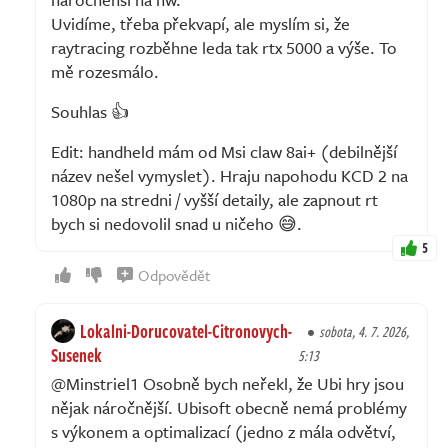
Uvidíme, třeba překvapí, ale myslím si, že
raytracing rozběhne leda tak rtx 5000 a výše. To
mě rozesmálo.
Souhlas 👍
Edit: handheld mám od Msi claw 8ai+ (debilnější
název nešel vymyslet). Hraju napohodu KCD 2 na
1080p na stredni / vyšší detaily, ale zapnout rt
bych si nedovolil snad u ničeho 😅.
5
Odpovědět
Lokalni-Dorucovatel-Citronovych-
sobota, 4. 7. 2026,
Susenek
5:13
@Minstriel1 Osobně bych neřekl, že Ubi hry jsou
nějak náročnější. Ubisoft obecně nemá problémy
s výkonem a optimalizací (jedno z mála odvětví,