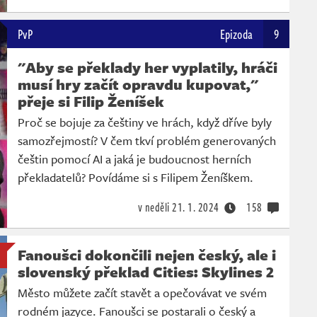
PvP
Epizoda
9
"Aby se překlady her vyplatily, hráči
musí hry začít opravdu kupovat,"
přeje si Filip Ženíšek
Proč se bojuje za češtiny ve hrách, když dříve byly
samozřejmostí? V čem tkví problém generovaných
češtin pomocí AI a jaká je budoucnost herních
překladatelů? Povídáme si s Filipem Ženíškem.
v neděli
21. 1. 2024
158
Fanoušci dokončili nejen český, ale i
slovenský překlad Cities: Skylines 2
Město můžete začít stavět a opečovávat ve svém
rodném jazyce. Fanoušci se postarali o český a