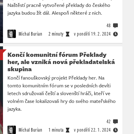
Naštěstí pracně vytvořené překlady do českého
jazyka budou žít dál. Alespoň některé z nich.
48
Michal Burian
2 minuty
v pondělí
19. 2. 2024
Končí komunitní fórum Překlady
her, ale vzniká nová překladatelská
skupina
Končí fanouškovský projekt Překlady her. Na
tomto komunitním fórum se v posledních devíti
letech sdružovali čeští a slovenští hráči, kteří ve
volném čase lokalizovali hry do svého mateřského
jazyka.
42
Michal Burian
1 minuta
v pondělí
22. 1. 2024