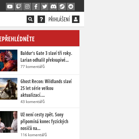
PŘIHLÁŠENÍ
EPŘEHLÉDNĚTE
Baldur's Gate 3 slaví tři roky.
Larian odhalil překvapivé…
77 komentářů
Ghost Recon: Wildlands slaví
25 let série velkou
aktualizací.…
43 komentářů
Už není cesty zpět. Sony
připomíná konec fyzických
nosičů na…
116 komentářů