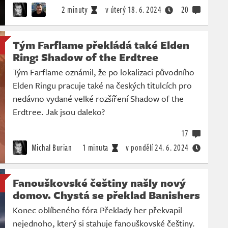
2 minuty
v úterý
18. 6. 2024
20
Tým Farflame překládá také Elden
Ring: Shadow of the Erdtree
Tým Farflame oznámil, že po lokalizaci původního
Elden Ringu pracuje také na českých titulcích pro
nedávno vydané velké rozšíření Shadow of the
Erdtree. Jak jsou daleko?
17
Michal Burian
1 minuta
v pondělí
24. 6. 2024
Fanouškovské češtiny našly nový
domov. Chystá se překlad Banishers
Konec oblíbeného fóra Překlady her překvapil
nejednoho, který si stahuje fanouškovské češtiny.