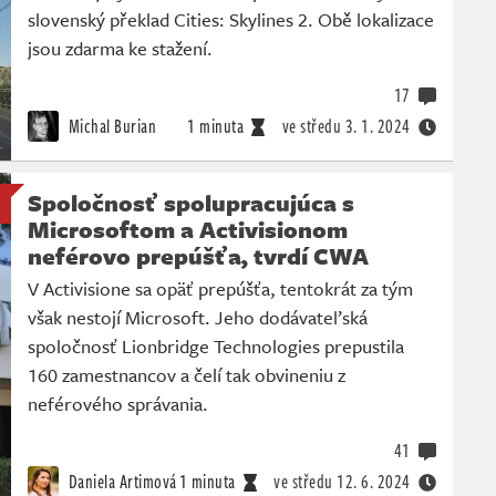
slovenský překlad Cities: Skylines 2. Obě lokalizace
jsou zdarma ke stažení.
17
Michal Burian
1 minuta
ve středu
3. 1. 2024
Spoločnosť spolupracujúca s
Microsoftom a Activisionom
neférovo prepúšťa, tvrdí CWA
V Activisione sa opäť prepúšťa, tentokrát za tým
však nestojí Microsoft. Jeho dodávateľská
spoločnosť Lionbridge Technologies prepustila
160 zamestnancov a čelí tak obvineniu z
neférového správania.
41
Daniela Artimová
1 minuta
ve středu
12. 6. 2024