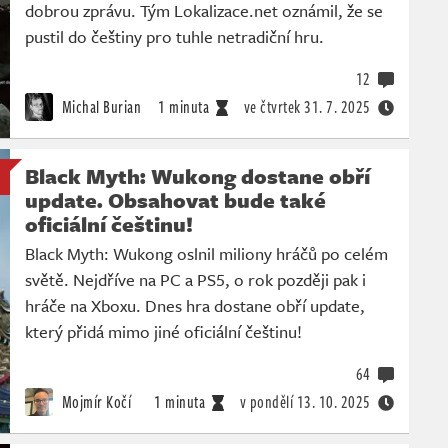
dobrou zprávu. Tým Lokalizace.net oznámil, že se
pustil do češtiny pro tuhle netradiční hru.
12
Michal Burian
1 minuta
ve čtvrtek
31. 7. 2025
Black Myth: Wukong dostane obří
update. Obsahovat bude také
oficiální češtinu!
Black Myth: Wukong oslnil miliony hráčů po celém
světě. Nejdříve na PC a PS5, o rok později pak i
hráče na Xboxu. Dnes hra dostane obří update,
který přidá mimo jiné oficiální češtinu!
64
Mojmír Kočí
1 minuta
v pondělí
13. 10. 2025