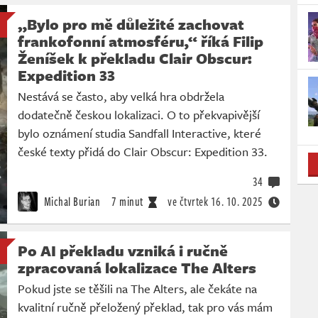
„Bylo pro mě důležité zachovat
frankofonní atmosféru,“ říká Filip
Ženíšek k překladu Clair Obscur:
Expedition 33
Nestává se často, aby velká hra obdržela
dodatečně českou lokalizaci. O to překvapivější
bylo oznámení studia Sandfall Interactive, které
české texty přidá do Clair Obscur: Expedition 33.
34
Michal Burian
7 minut
ve čtvrtek
16. 10. 2025
Po AI překladu vzniká i ručně
zpracovaná lokalizace The Alters
Pokud jste se těšili na The Alters, ale čekáte na
kvalitní ručně přeložený překlad, tak pro vás mám