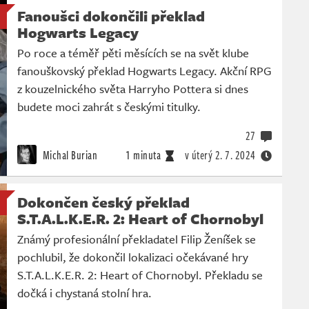
Fanoušci dokončili překlad
Hogwarts Legacy
Po roce a téměř pěti měsících se na svět klube
fanouškovský překlad Hogwarts Legacy. Akční RPG
z kouzelnického světa Harryho Pottera si dnes
budete moci zahrát s českými titulky.
27
Michal Burian
1 minuta
v úterý
2. 7. 2024
Dokončen český překlad
S.T.A.L.K.E.R. 2: Heart of Chornobyl
Známý profesionální překladatel Filip Ženíšek se
pochlubil, že dokončil lokalizaci očekávané hry
S.T.A.L.K.E.R. 2: Heart of Chornobyl. Překladu se
dočká i chystaná stolní hra.