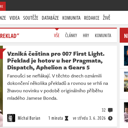
RE
NZE
VIDEA
SOUTĚŽE
DATABÁZE
KOMUNITA
REDAKCE
ŽIVĚ
PREKLAD"
N
VŠE
ČLÁNKY
HRY
KOMUNITA
Vzniká čeština pro 007 First Light.
Překlad je hotov u her Pragmata,
Dispatch, Aphelion a Gears 5
Fanoušci se neflákají. V těchto dnech oznámili
dokončení několika překladů a rovnou se vrhli na
žhavou novinku v podobě originálního příběhu
mladého Jamese Bonda.
32
Michal Burian
1 minuta
ve středu
3. 6. 2026