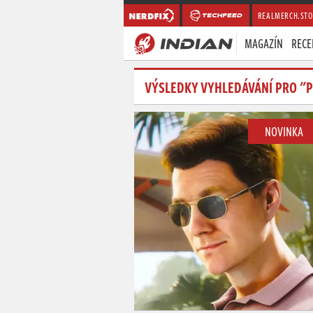
REALMERCH.STO
MAGAZÍN
RECE
VÝSLEDKY VYHLEDÁVÁNÍ PRO "
NOVINKA