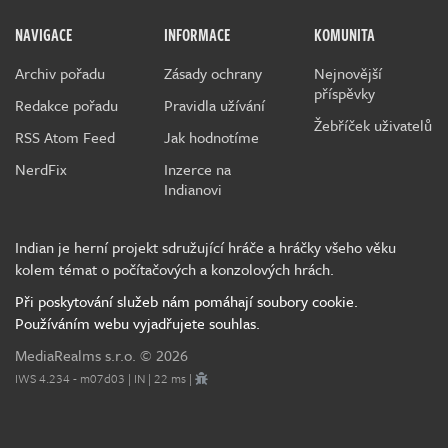
NAVIGACE
INFORMACE
KOMUNITA
Archiv pořadu
Zásady ochrany
Nejnovější
příspěvky
Redakce pořadu
Pravidla užívání
Žebříček uživatelů
RSS Atom Feed
Jak hodnotíme
NerdFix
Inzerce na
Indianovi
Indian je herní projekt sdružující hráče a hráčky všeho věku
kolem témat o počítačových a konzolových hrách.
Při poskytování služeb nám pomáhají soubory cookie.
Používáním webu vyjadřujete souhlas.
MediaRealms s.r.o.
© 2026
IWS 4.234 - m07d03 | IN | 22 ms |