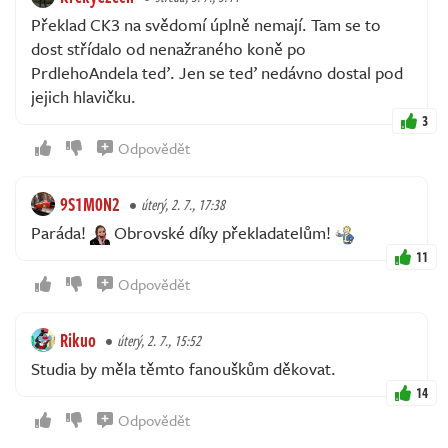
Překlad CK3 na svědomí úplně nemají. Tam se to
dost střídalo od nenažraného koně po
PrdlehoAndela teď. Jen se teď nedávno dostal pod
jejich hlavičku.
3
Odpovědět
9S1M0N2
úterý, 2. 7., 17:38
Paráda!
Obrovské díky překladatelům!
11
Odpovědět
Rikuo
úterý, 2. 7., 15:52
Studia by měla těmto fanouškům děkovat.
14
Odpovědět