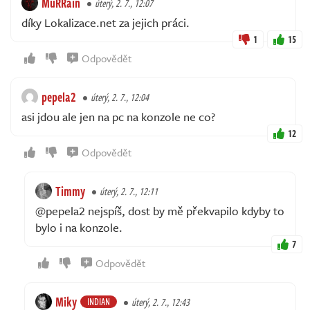
MuRRain
úterý, 2. 7., 12:07
díky Lokalizace.net za jejich práci.
1
15
Odpovědět
pepela2
úterý, 2. 7., 12:04
asi jdou ale jen na pc na konzole ne co?
12
Odpovědět
Timmy
úterý, 2. 7., 12:11
@pepela2 nejspíš, dost by mě překvapilo kdyby to
bylo i na konzole.
7
Odpovědět
Miky
INDIAN
úterý, 2. 7., 12:43