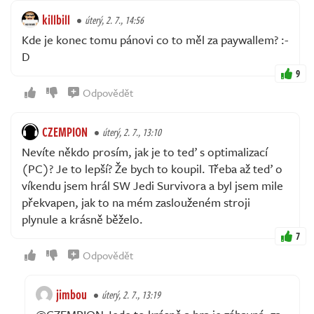
killbill
úterý, 2. 7., 14:56
Kde je konec tomu pánovi co to měl za paywallem? :-
D
9
Odpovědět
CZEMPION
úterý, 2. 7., 13:10
Nevíte někdo prosím, jak je to teď s optimalizací
(PC)? Je to lepší? Že bych to koupil. Třeba až teď o
víkendu jsem hrál SW Jedi Survivora a byl jsem mile
překvapen, jak to na mém zaslouženém stroji
plynule a krásně běželo.
7
Odpovědět
jimbou
úterý, 2. 7., 13:19