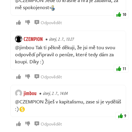
@CZEMPION Jede to krásně a hra je zábavná, za
mě spokojenost
10
Odpovědět
CZEMPION
úterý, 2. 7., 13:27
@jimbou Tak ti pěkně děkuji, že jsi mě tou svou
odpovědí připravil o peníze, které tedy dám za
koupi. Díky :)
11
Odpovědět
jimbou
úterý, 2. 7., 14:04
@CZEMPION Žiješ v kapitalismu, zase si je vyděláš
:)
9
Odpovědět