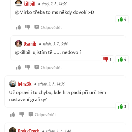
killbill
úterý, 2. 7., 14:56
@Mirko třeba to ms někdy dovolí :-D
6
Odpovědět
Dsanik
středa, 3. 7., 5:04
@killbill ujistím tě ..... nedovolí
1
6
Odpovědět
h4nz3k
středa, 3. 7., 14:36
Už opravili tu chybu, kde hra padá při určitém
nastavení grafiky?
2
Odpovědět
KrekyCzech
středa, 3. 7., 5:44