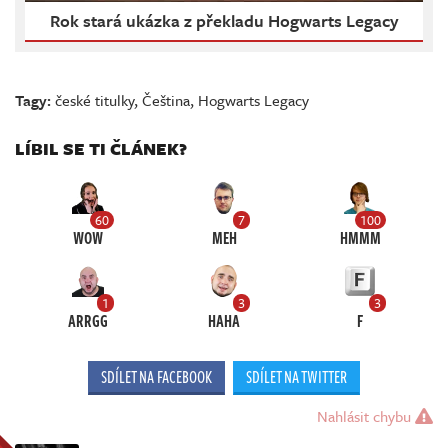
Rok stará ukázka z překladu Hogwarts Legacy
Tagy:
české titulky
,
Čeština
,
Hogwarts Legacy
LÍBIL SE TI ČLÁNEK?
60
7
100
WOW
MEH
HMMM
1
3
3
ARRGG
HAHA
F
SDÍLET NA FACEBOOK
SDÍLET NA TWITTER
Nahlásit chybu