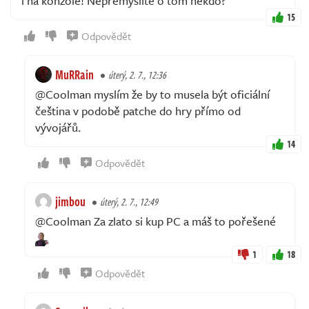
i na konzole! Nepřemýšlíte o tom někdo?
15
Odpovědět
MuRRain
úterý, 2. 7., 12:36
@Coolman myslím že by to musela být oficiální
čeština v podobě patche do hry přímo od
vývojářů.
14
Odpovědět
jimbou
úterý, 2. 7., 12:49
@Coolman Za zlato si kup PC a máš to pořešené
1
18
Odpovědět