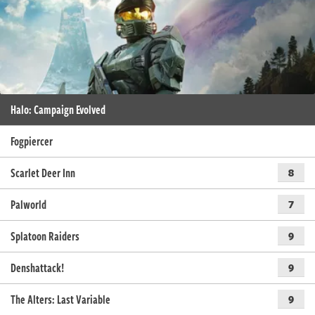
Halo: Campaign Evolved
Fogpiercer
Scarlet Deer Inn
8
Palworld
7
Splatoon Raiders
9
Denshattack!
9
The Alters: Last Variable
9