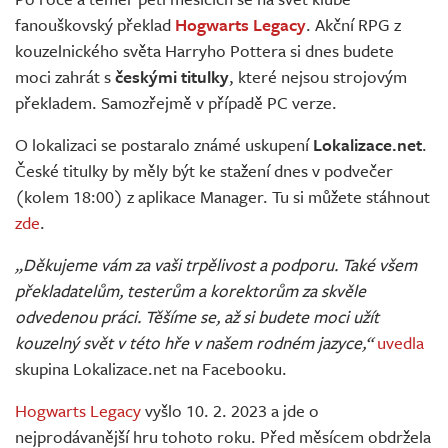
Živě
fanouškovský překlad
Hogwarts Legacy
. Akční RPG z
kouzelnického světa Harryho Pottera si dnes budete
moci zahrát s
českými titulky
, které nejsou strojovým
překladem. Samozřejmě v případě PC verze.
O lokalizaci se postaralo známé uskupení
Lokalizace.net
.
České titulky by měly být ke stažení dnes v podvečer
(kolem 18:00) z aplikace Manager. Tu si můžete stáhnout
zde
.
„Děkujeme vám za vaši trpělivost a podporu. Také všem
překladatelům, testerům a korektorům za skvěle
odvedenou práci. Těšíme se, až si budete moci užít
kouzelný svět v této hře v našem rodném jazyce,“
uvedla
skupina Lokalizace.net na Facebooku.
Hogwarts Legacy
vyšlo 10. 2. 2023 a jde o
nejprodávanější hru tohoto roku. Před měsícem obdržela