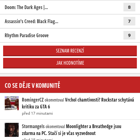
Doom: The Dark Ages |…
8
Assassin’s Creed: Black Flag…
7
Rhythm Paradise Groove
9
SEZNAM RECENZÍ
JAK HODNOTÍME
CO SE DĚJE V KOMUNITĚ
RomingerCZ
Vrchol chamtivosti? Rockstar schytává
okomentoval
kritiku za GTA 6
před 17 minutami
Stormangels
Moonlighter a Breathedge jsou
okomentoval
zdarma na PC. Stačí si je včas vyzvednout
před 18 minutami