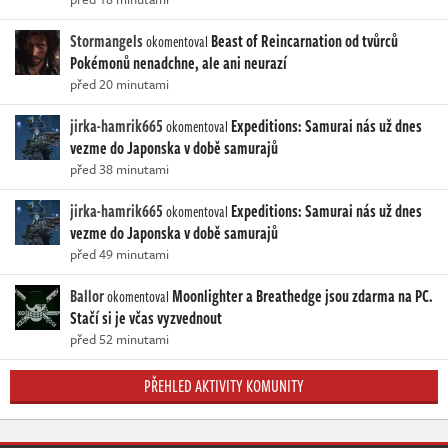
Stormangels
Beast of Reincarnation od tvůrců
okomentoval
Pokémonů nenadchne, ale ani neurazí
před 20 minutami
jirka-hamrik665
Expeditions: Samurai nás už dnes
okomentoval
vezme do Japonska v době samurajů
před 38 minutami
jirka-hamrik665
Expeditions: Samurai nás už dnes
okomentoval
vezme do Japonska v době samurajů
před 49 minutami
Ballor
Moonlighter a Breathedge jsou zdarma na PC.
okomentoval
Stačí si je včas vyzvednout
před 52 minutami
PŘEHLED AKTIVITY KOMUNITY