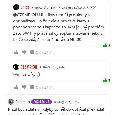
unicz
středa, 3. 7., 6:04
Upraveno
středa, 3. 7., 6:04
@CZEMPION HL nikdy neměl problémy s
optimalizací. To že nVidia prodává karty s
podhodnocenou kapacitou VRAM je jiný problém.
Zato SW hry právě nikdy zoptimalizované nebyly,
takže se zdá, že klidně hurá do HL 😀
5
Odpovědět
CZEMPION
středa, 3. 7., 6:42
@unicz Díky :)
3
Odpovědět
Coolman
ROCKETCLUB
úterý, 2. 7., 12:33
Platil bych zlatem, kdyby to někdo dokázal překládat