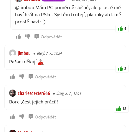
@jimbou Mám PC poměrně slušné, ale prostě mě
baví hrát na PSku. Systém trofejí, platinky atd. mě
prostě baví :-)
4
Odpovědět
jimbou
úterý, 2. 7., 12:24
Pařani děkují
8
Odpovědět
charlesdexter666
úterý, 2. 7., 12:19
Borci,čest jejich práci!!
18
Odpovědět