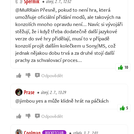
Spermik
úterý, 2. 7., 12:52
@MuRRain Přesně, pokud to není hra, která
umožňuje oficiální přidání modů, ale takových na
konzolích mnoho opravdu není... Navíc si vývojáři
stěžují, že i když třeba dodatečně další jazykové
verze do své hry přidělají, musí to v případě
konzolí projít dalším kolečkem u Sony/MS, což
jednak nějakou dobu trvá a za druhé stojí další
prachy za schvalovací proces...
10
Odpovědět
Prase
úterý, 2. 7., 13:29
@jimbou yes a může klidně hrát na páčkách
5
Odpovědět
Coolman
ROCKETCLUB
středa, 3. 7., 2:01