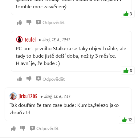
tomhle moc zasvěcený.
3
Odpovědět
teufel
úterý, 18. 6., 10:32
PC port prvního Stalkera se taky objevil náhle, ale
tady to bude jistě delší doba, než ty 3 měsíce.
Hlavní je, že bude :)
3
Odpovědět
jirku1205
úterý, 18. 6., 7:59
Tak doufám že tam zase bude: Kumba,železo jako
zbraň atd.
12
Odpovědět