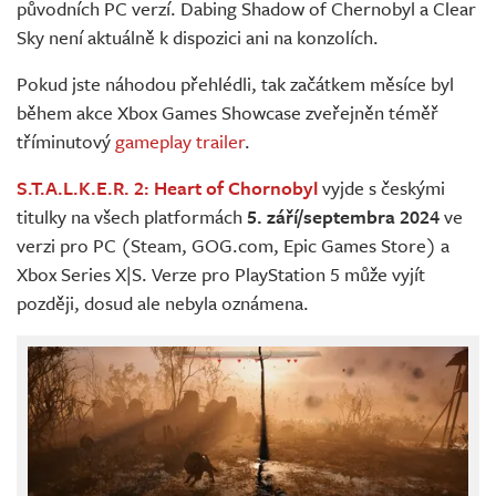
původních PC verzí. Dabing Shadow of Chernobyl a Clear
Sky není aktuálně k dispozici ani na konzolích.
Pokud jste náhodou přehlédli, tak začátkem měsíce byl
během akce Xbox Games Showcase zveřejněn téměř
tříminutový
gameplay trailer
.
S.T.A.L.K.E.R. 2: Heart of Chornobyl
vyjde s českými
titulky na všech platformách
5. září/septembra 2024
ve
verzi pro PC (Steam, GOG.com, Epic Games Store) a
Xbox Series X|S. Verze pro PlayStation 5 může vyjít
později, dosud ale nebyla oznámena.