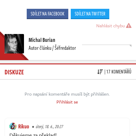
SDÍLET NA FACEBOOK
SDÍLET NA TWITTER
Nahlásit chybu
Michal Burian
Autor článku / Šéfredaktor
DISKUZE
| 17 KOMENTÁŘŮ
Pro napsání komentáře musíš být přihlášen.
Přihlásit se
Rikuo
úterý, 18. 6., 20:27
Děkujeme za překlad!