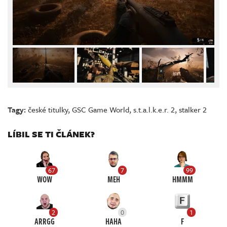
Tagy:
české titulky
,
GSC Game World
,
s.t.a.l.k.e.r. 2
,
stalker 2
LÍBIL SE TI ČLÁNEK?
67
7
99
WOW
MEH
HMMM
2
0
1
ARRGG
HAHA
F