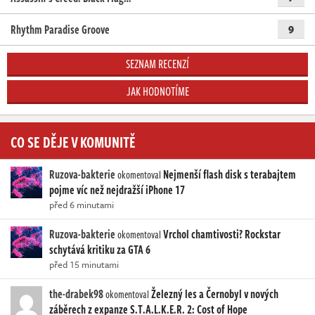
Rhythm Paradise Groove
9
SEZNAM RECENZÍ
JAK HODNOTÍME
CO SE DĚJE V KOMUNITĚ
Ruzova-bakterie
Nejmenší flash disk s terabajtem
okomentoval
pojme víc než nejdražší iPhone 17
před 6 minutami
Ruzova-bakterie
Vrchol chamtivosti? Rockstar
okomentoval
schytává kritiku za GTA 6
před 15 minutami
the-drabek98
Železný les a Černobyl v nových
okomentoval
záběrech z expanze S.T.A.L.K.E.R. 2: Cost of Hope