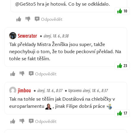
@GeSto5 hra je hotová. Co by se odkládalo.
10
Odpovědět
Sewerator
úterý, 18. 6., 8:38
Tak překlady Mistra Ženíška jsou super, takže
nepochybuji o tom, že to bude peckovní překlad. Na
tohle se fakt těším.
23
Odpovědět
jimbou
úterý, 18. 6., 8:37
Upraveno
úterý, 18. 6., 8:37
Tak na tohle se těším jak Dostálová na chlebíčky v
europarlamentu
, jinak Filipe dobrá práce
17
Odpovědět