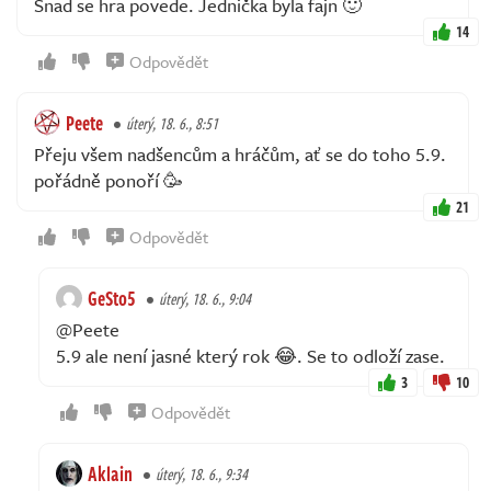
Snad se hra povede. Jednička byla fajn 🙂
14
Odpovědět
Peete
úterý, 18. 6., 8:51
Přeju všem nadšencům a hráčům, ať se do toho 5.9.
pořádně ponoří 🥳
21
Odpovědět
GeSto5
úterý, 18. 6., 9:04
@Peete
5.9 ale není jasné který rok 😂. Se to odloží zase.
3
10
Odpovědět
Aklain
úterý, 18. 6., 9:34