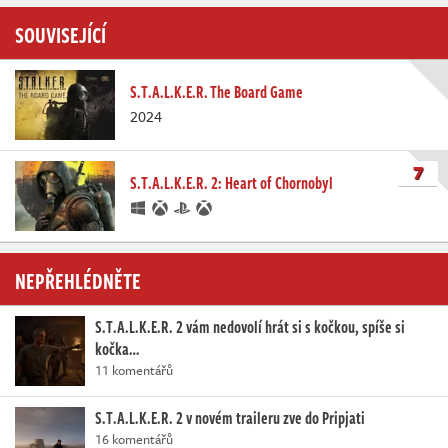
SOUVISEJÍCÍ
S.T.A.L.K.E.R. The Board Game
2024
7
S.T.A.L.K.E.R. 2: Heart of Chornobyl
NEPŘEHLÉDNĚTE
S.T.A.L.K.E.R. 2 vám nedovolí hrát si s kočkou, spíše si
kočka…
11 komentářů
S.T.A.L.K.E.R. 2 v novém traileru zve do Pripjati
16 komentářů