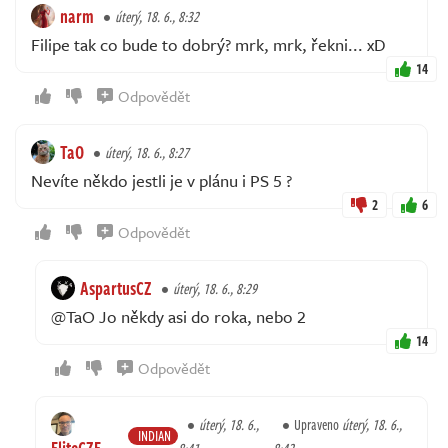
narm
úterý, 18. 6., 8:32
Filipe tak co bude to dobrý? mrk, mrk, řekni... xD
14
Odpovědět
TaO
úterý, 18. 6., 8:27
Nevíte někdo jestli je v plánu i PS 5 ?
2
6
Odpovědět
AspartusCZ
úterý, 18. 6., 8:29
@TaO Jo někdy asi do roka, nebo 2
14
Odpovědět
úterý, 18. 6.,
Upraveno
úterý, 18. 6.,
INDIAN
EliteCZE