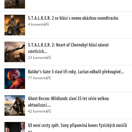
S.T.A.L.K.E.R. 2 se hlásí s novou ukázkou soundtracku
4 komentářů
S.T.A.L.K.E.R. 2: Heart of Chornobyl hlásí návrat
smrtících…
23 komentářů
Baldur's Gate 3 slaví tři roky. Larian odhalil překvapivé…
77 komentářů
Ghost Recon: Wildlands slaví 25 let série velkou
aktualizací.…
42 komentářů
Už není cesty zpět. Sony připomíná konec fyzických nosičů
na…