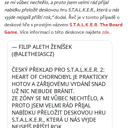
se mi vůbec nechtělo, a proto jsem velmi rád přijal
nabídku přeložit deskovou hru S.T.A.L.K.E.R., která u nás
vyjde nejspíš příští rok,“
dodal. Řeč je v tomto případě o
deskové hře s prostým názvem
S.T.A.L.K.E.R. The Board
Game
. Více informací o této deskovce najdete
zde
.
— FILIP ALETH ŽENÍŠEK 
(@ALETHEIASCZ) 
ČESKÝ PŘEKLAD PRO S.T.A.L.K.E.R. 2: 
HEART OF CHORNOBYL JE PRAKTICKY 
HOTOV A ZÁŘIJOVÉMU VYDÁNÍ SNAD 
UŽ NIC NEBUDE BRÁNIT.
ZE ZÓNY SE MI VŮBEC NECHTĚLO, A 
PROTO JSEM VELMI RÁD PŘIJAL 
NABÍDKU PŘELOŽIT DESKOVOU HRU 
S.T.A.L.K.E.R., KTERÁ U NÁS VYJDE 
NEJSPÍŠ PŘÍŠTÍ ROK.