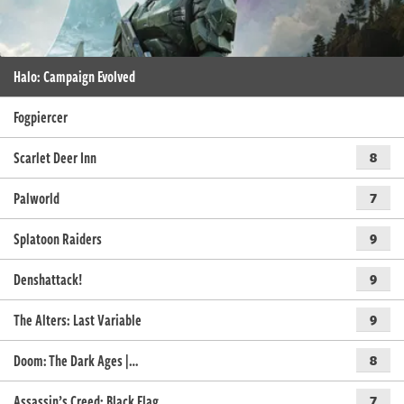
Halo: Campaign Evolved
Fogpiercer
Scarlet Deer Inn
8
Palworld
7
Splatoon Raiders
9
Denshattack!
9
The Alters: Last Variable
9
Doom: The Dark Ages |…
8
Assassin’s Creed: Black Flag…
7