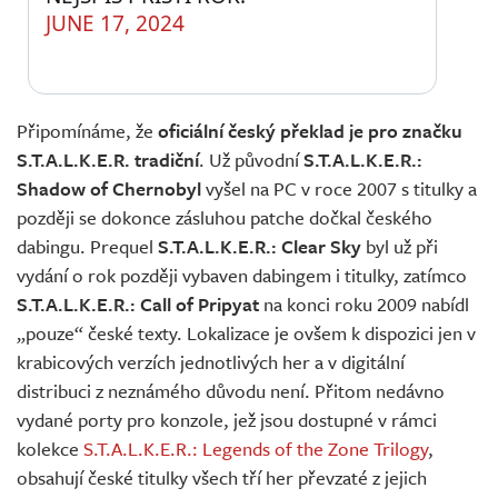
JUNE 17, 2024
Připomínáme, že
oficiální český překlad je pro značku
S.T.A.L.K.E.R. tradiční
. Už původní
S.T.A.L.K.E.R.:
Shadow of Chernobyl
vyšel na PC v roce 2007 s titulky a
později se dokonce zásluhou patche dočkal českého
dabingu. Prequel
S.T.A.L.K.E.R.: Clear Sky
byl už při
vydání o rok později vybaven dabingem i titulky, zatímco
S.T.A.L.K.E.R.: Call of Pripyat
na konci roku 2009 nabídl
„pouze“ české texty. Lokalizace je ovšem k dispozici jen v
krabicových verzích jednotlivých her a v digitální
distribuci z neznámého důvodu není. Přitom nedávno
vydané porty pro konzole, jež jsou dostupné v rámci
kolekce
S.T.A.L.K.E.R.: Legends of the Zone Trilogy
,
obsahují české titulky všech tří her převzaté z jejich