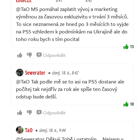
8:41
8:42
@TaO MS pomáhal zaplatit vývoj a marketing
výměnou za časovou exkluzivitu v trvání 3 měsíců.
To sice neznamená ze hned po 3 měsících to vyjde
na PS5 vzhledem k podmínkám na Ukrajině ale do
toho roku bych s tím pocital
13
Odpovědět
Sewerator
úterý, 18. 6., 8:42
@TaO Tak podle mě se to asi na PS5 dostane ale
počítej tak nejdřív za rok ale spíše ten časový
odstup bude delší.
10
Odpovědět
TaO
úterý, 18. 6., 9:44
@Sewerator Děkuji Tobě i ostatním... Nejsem v