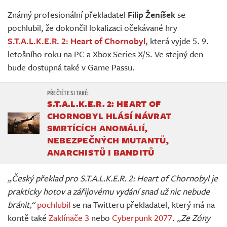
Živě
Známý profesionální překladatel
Filip Ženíšek
se
pochlubil, že dokončil lokalizaci očekávané hry
S.T.A.L.K.E.R. 2: Heart of Chornobyl
, která vyjde 5. 9.
letošního roku na PC a Xbox Series X/S. Ve stejný den
bude dostupná také v Game Passu.
S.T.A.L.K.E.R. 2: HEART OF
CHORNOBYL HLÁSÍ NÁVRAT
SMRTÍCÍCH ANOMÁLIÍ,
NEBEZPEČNÝCH MUTANTŮ,
ANARCHISTŮ I BANDITŮ
„Český překlad pro S.T.A.L.K.E.R. 2: Heart of Chornobyl je
prakticky hotov a zářijovému vydání snad už nic nebude
bránit,“
pochlubil
se na Twitteru překladatel, který má na
kontě také
Zaklínače 3
nebo
Cyberpunk 2077
.
„Ze Zóny