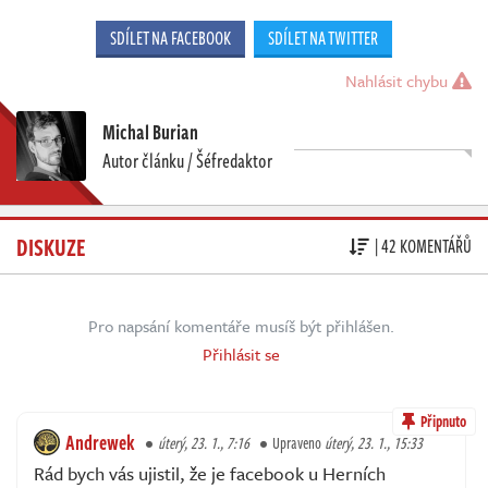
SDÍLET NA FACEBOOK
SDÍLET NA TWITTER
Nahlásit chybu
Michal Burian
Autor článku / Šéfredaktor
DISKUZE
| 42 KOMENTÁŘŮ
Pro napsání komentáře musíš být přihlášen.
Přihlásit se
Připnuto
Andrewek
úterý, 23. 1., 7:16
Upraveno
úterý, 23. 1., 15:33
Rád bych vás ujistil, že je facebook u Herních