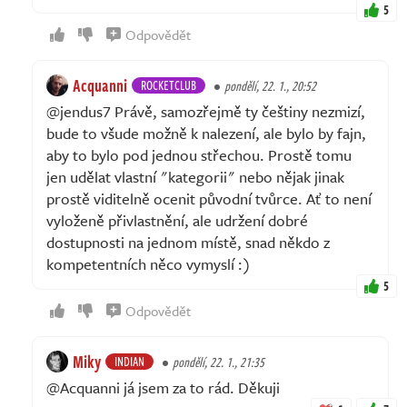
5
Odpovědět
Acquanni
ROCKETCLUB
pondělí, 22. 1., 20:52
@jendus7 Právě, samozřejmě ty češtiny nezmizí,
bude to všude možně k nalezení, ale bylo by fajn,
aby to bylo pod jednou střechou. Prostě tomu
jen udělat vlastní "kategorii" nebo nějak jinak
prostě viditelně ocenit původní tvůrce. Ať to není
vyloženě přivlastnění, ale udržení dobré
dostupnosti na jednom místě, snad někdo z
kompetentních něco vymyslí :)
5
Odpovědět
Miky
INDIAN
pondělí, 22. 1., 21:35
@Acquanni já jsem za to rád. Děkuji