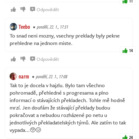
11
Odpovědět
Teebo
pondělí, 22. 1., 17:31
To snad neni mozny, vsechny preklady byly pekne
prehledne na jednom miste.
14
Odpovědět
narm
pondělí, 22. 1., 17:08
Tak to je docela v hajzlu. Bylo tam všechno
pohromadě, přehledné s progresama a plno
informací o stávajících překladech. Tohle mě hodně
mrzí. Jen doufám že stávající překlady budou
pokračovat a nebudou rozházené po netu u
jednotlivých překladatelských týmů. Ale zatím to tak
vypada...🥺😢
24