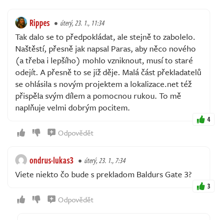
Rippes
úterý, 23. 1., 11:34
Tak dalo se to předpokládat, ale stejně to zabolelo.
Naštěstí, přesně jak napsal Paras, aby něco nového
(a třeba i lepšího) mohlo vzniknout, musí to staré
odejít. A přesně to se již děje. Malá část překladatelů
se ohlásila s novým projektem a lokalizace.net též
přispěla svým dílem a pomocnou rukou. To mě
naplňuje velmi dobrým pocitem.
4
Odpovědět
ondrus-lukas3
úterý, 23. 1., 7:34
Viete niekto čo bude s prekladom Baldurs Gate 3?
3
Odpovědět