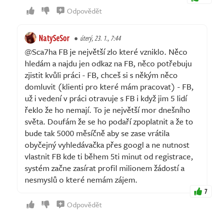
Odpovědět
NatySeSor
úterý, 23. 1., 7:44
@Sca7ha FB je největší zlo které vzniklo. Něco
hledám a najdu jen odkaz na FB, něco potřebuju
zjistit kvůli práci - FB, chceš si s někým něco
domluvit (klienti pro které mám pracovat) - FB,
už i vedení v práci otravuje s FB i když jim 5 lidí
řeklo že ho nemají. To je největší mor dnešního
světa. Doufám že se ho podaří zpoplatnit a že to
bude tak 5000 měsíčně aby se zase vrátila
obyčejný vyhledávačka přes googl a ne nutnost
vlastnit FB kde ti během 5ti minut od registrace,
systém začne zasírat profil milionem žádostí a
nesmyslů o které nemám zájem.
7
Odpovědět