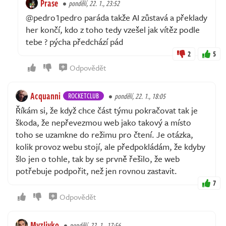
Prase
pondělí, 22. 1., 23:52
@pedro1pedro paráda takže AI zůstavá a překlady
her končí, kdo z toho tedy vzešel jak vítěz podle
tebe ? pýcha předchází pád
2
5
Odpovědět
Acquanni
ROCKETCLUB
pondělí, 22. 1., 18:05
Říkám si, že když chce část týmu pokračovat tak je
škoda, že nepřevezmou web jako takový a místo
toho se uzamkne do režimu pro čtení. Je otázka,
kolik provoz webu stojí, ale předpokládám, že kdyby
šlo jen o tohle, tak by se prvně řešilo, že web
potřebuje podpořit, než jen rovnou zastavit.
7
Odpovědět
Myzlivko
pondělí, 22. 1., 17:56