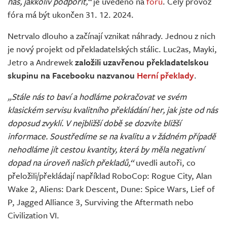
nás, jakkoliv podpořit,“
je uvedeno na
fóru
. Celý provoz
fóra má být ukončen 31. 12. 2024.
Netrvalo dlouho a začínají vznikat náhrady. Jednou z nich
je nový projekt od překladatelských stálic. Luc2as, Mayki,
Jetro a Andrewek
založili uzavřenou překladatelskou
skupinu na Facebooku nazvanou
Herní překlady
.
„Stále nás to baví a hodláme pokračovat ve svém
klasickém servisu kvalitního překládání her, jak jste od nás
doposud zvyklí. V nejbližší době se dozvíte bližší
informace. Soustředíme se na kvalitu a v žádném případě
nehodláme jít cestou kvantity, která by měla negativní
dopad na úroveň našich překladů,“
uvedli autoři, co
přeložili/překládají například RoboCop: Rogue City, Alan
Wake 2, Aliens: Dark Descent, Dune: Spice Wars, Lief of
P, Jagged Alliance 3, Surviving the Aftermath nebo
Civilization VI.