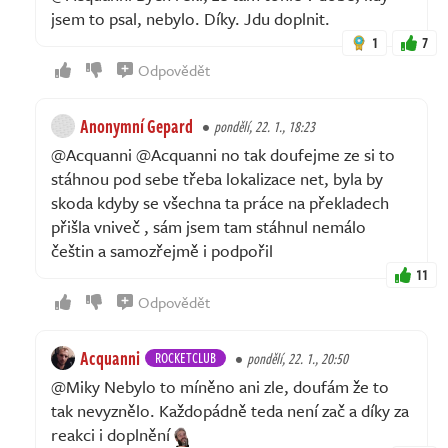
jsem to psal, nebylo. Díky. Jdu doplnit.
1
7
Odpovědět
Anonymní Gepard
pondělí, 22. 1., 18:23
@Acquanni @Acquanni no tak doufejme ze si to
stáhnou pod sebe třeba lokalizace net, byla by
skoda kdyby se všechna ta práce na překladech
přišla vniveč , sám jsem tam stáhnul nemálo
češtin a samozřejmě i podpořil
11
Odpovědět
Acquanni
ROCKETCLUB
pondělí, 22. 1., 20:50
@Miky Nebylo to míněno ani zle, doufám že to
tak nevyznělo. Každopádně teda není zač a díky za
reakci i doplnění