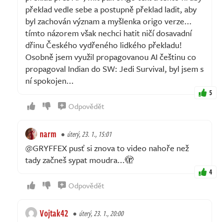
překlad vedle sebe a postupně překlad ladit, aby
byl zachován význam a myšlenka origo verze...
tímto názorem však nechci hatit ničí dosavadní
dřinu Českého vydřeného lidkého překladu!
Osobně jsem využil propagovanou AI češtinu co
propagoval Indian do SW: Jedi Survival, byl jsem s
ní spokojen...
5
Odpovědět
narm
úterý, 23. 1., 15:01
@GRYFFEX pusť si znova to video nahoře než
tady začneš sypat moudra...🫣
4
Odpovědět
Vojtak42
úterý, 23. 1., 20:00