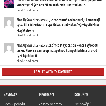
konec fyzických nosičů na krabicích PlayStationu 5
před 2 hodinami
MadJigSaw
„Je to smutné rozhodnutí,“ komentují
okomentoval
vývojáři Clair Obscur: Expedition 33 ukončení výroby disků na
PlayStationu
před 2 hodinami
MadJigSaw
Zatímco PlayStation končí s výrobou
okomentoval
disků, Xbox se zaměřuje na zpětnou kompatibilitu a převod
fyzických kopií
před 2 hodinami
PŘEHLED AKTIVITY KOMUNITY
NAVIGACE
INFORMACE
KOMUNITA
Archiv pořadu
Zásady ochrany
Nejnovější