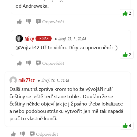
od Andreweka.
2
Odpovědět
Miky
INDIAN
úterý, 23. 1., 20:04
@Vojtak42 Už to vidím. Díky za upozornění :-)
2
Odpovědět
mik77cz
úterý, 23. 1., 11:46
Další smutná zpráva krom toho že vývojáři ruší
češtiny se ještě teď stane tohle . Doufám že se
češtiny někde objeví jak je již psáno třeba lokalizace
a nebo podobou stránku vytvořit jen mě tak napadá
proč to vlastně končí.
4
Odpovědět