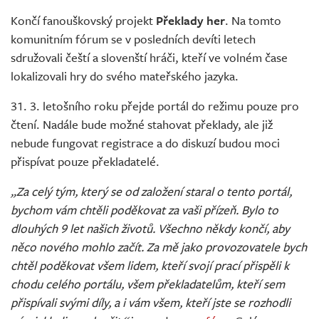
Živě
Končí fanouškovský projekt
Překlady her
. Na tomto
komunitním fórum se v posledních devíti letech
sdružovali čeští a slovenští hráči, kteří ve volném čase
lokalizovali hry do svého mateřského jazyka.
31. 3. letošního roku přejde portál do režimu pouze pro
čtení. Nadále bude možné stahovat překlady, ale již
nebude fungovat registrace a do diskuzí budou moci
přispívat pouze překladatelé.
„Za celý tým, který se od založení staral o tento portál,
bychom vám chtěli poděkovat za vaši přízeň. Bylo to
dlouhých 9 let našich životů. Všechno někdy končí, aby
něco nového mohlo začít. Za mě jako provozovatele bych
chtěl poděkovat všem lidem, kteří svojí prací přispěli k
chodu celého portálu, všem překladatelům, kteří sem
přispívali svými díly, a i vám všem, kteří jste se rozhodli