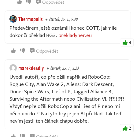
Odpovědět
Thermopolis
čtvrtek, 25. 1., 9:30
Předevčírem ještě oznámili konec COTT, jakmile
dokončí překlad BG3.
prekladyher.eu
4
Odpovědět
marekdeadly
čtvrtek, 25. 1., 8:23
Uvedli autoři, co přeložili například RoboCop:
Rogue City, Alan Wake 2, Aliens: Dark Descent,
Dune: Spice Wars, Lief of P, Jagged Alliance 3,
Surviving the Aftermath nebo Civilization VI. ?!?!?!?!?
Vždyť nepřeložili RoboCop a ani Lies of P nebo mi
něco uniklo ?! Na tyto hry je jen AI překlad. Tak teď
nevím jestli ten článek chápu dobře.
2
Odpovědět