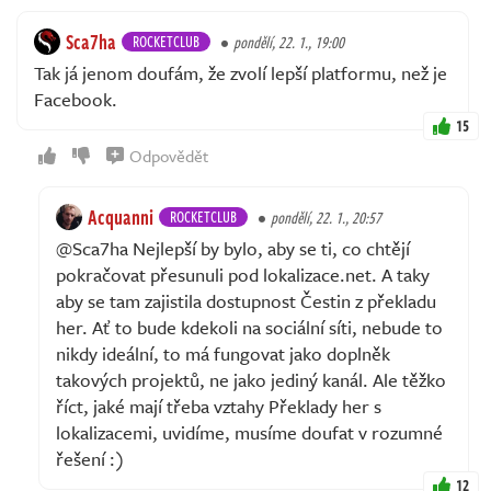
Sca7ha
ROCKETCLUB
pondělí, 22. 1., 19:00
Tak já jenom doufám, že zvolí lepší platformu, než je
Facebook.
15
Odpovědět
Acquanni
ROCKETCLUB
pondělí, 22. 1., 20:57
@Sca7ha Nejlepší by bylo, aby se ti, co chtějí
pokračovat přesunuli pod lokalizace.net. A taky
aby se tam zajistila dostupnost Čestin z překladu
her. Ať to bude kdekoli na sociální síti, nebude to
nikdy ideální, to má fungovat jako doplněk
takových projektů, ne jako jediný kanál. Ale těžko
říct, jaké mají třeba vztahy Překlady her s
lokalizacemi, uvidíme, musíme doufat v rozumné
řešení :)
12