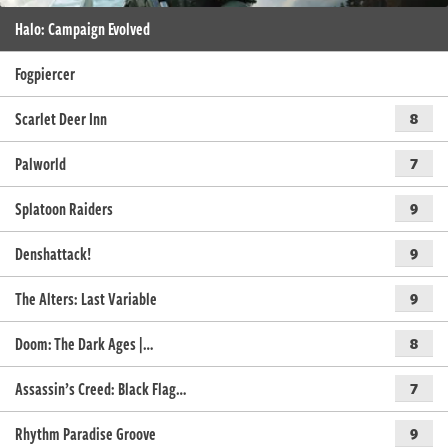
Halo: Campaign Evolved
Fogpiercer
Scarlet Deer Inn
8
Palworld
7
Splatoon Raiders
9
Denshattack!
9
The Alters: Last Variable
9
Doom: The Dark Ages |…
8
Assassin’s Creed: Black Flag…
7
Rhythm Paradise Groove
9