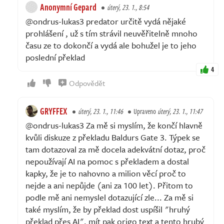
Anonymní Gepard
úterý, 23. 1., 8:54
@ondrus-lukas3 predator určitě vydá nějaké
prohlášení , už s tím strávil neuvěřitelně mnoho
času ze to dokončí a vydá ale bohužel je to jeho
poslední překlad
4
Odpovědět
GRYFFEX
úterý, 23. 1., 11:46
Upraveno
úterý, 23. 1., 11:47
@ondrus-lukas3 Za mě si myslím, že končí hlavně
kvůli diskuze z překladu Baldurs Gate 3. Týpek se
tam dotazoval za mě docela adekvátní dotaz, proč
nepoužívají AI na pomoc s překladem a dostal
kapky, že je to nahovno a milion věcí proč to
nejde a ani nepůjde (ani za 100 let). Přitom to
podle mě ani nemyslel dotazující zle... Za mě si
také myslím, že by překlad dost uspíšil "hruhý
překlad přes AI", mít pak origo text a tento hrubý