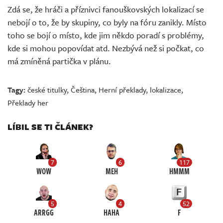
Zdá se, že hráči a příznivci fanouškovských lokalizací se
nebojí o to, že by skupiny, co byly na fóru zanikly. Místo
toho se bojí o místo, kde jim někdo poradí s problémy,
kde si mohou popovídat atd. Nezbývá než si počkat, co
má zmíněná partička v plánu.
Tagy:
české titulky
,
Čeština
,
Herní překlady
,
lokalizace
,
Překlady her
LÍBIL SE TI ČLÁNEK?
7
6
117
WOW
MEH
HMMM
5
4
52
ARRGG
HAHA
F