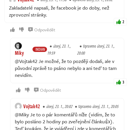
Zakladatelé napsali, že facebook je do doby, než
zprovozní stránky.
2
Odpovědět
úterý, 23. 1.,
Upraveno
úterý, 23. 1.,
INDIAN
Miky
19:59
20:00
@Vojtak42 Je možné, že to později dodali, ale v
původní zprávě to psáno nebylo a ani teď to tam
nevidím.
3
Odpovědět
Vojtak42
úterý, 23. 1., 20:02
Upraveno
úterý, 23. 1., 20:05
@Miky Je to o pár komentářů níže (vidím, že to
bylo posláno 2 hodiny po zveřejnění článku👍).
Teď koukám, že je vyjádření i zde v komentářích