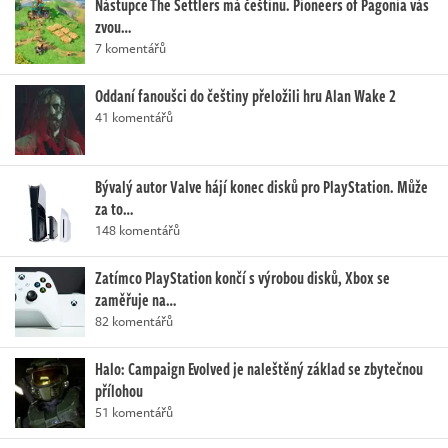
Nástupce The Settlers má češtinu. Pioneers of Pagonia vás
zvou…
7 komentářů
Oddaní fanoušci do češtiny přeložili hru Alan Wake 2
41 komentářů
Bývalý autor Valve hájí konec disků pro PlayStation. Může
za to…
148 komentářů
Zatímco PlayStation končí s výrobou disků, Xbox se
zaměřuje na…
82 komentářů
Halo: Campaign Evolved je naleštěný základ se zbytečnou
přílohou
51 komentářů