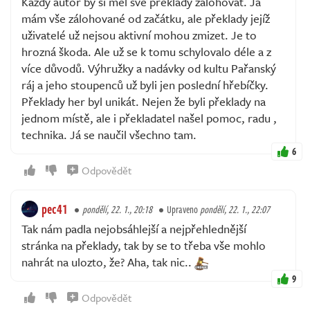
Každý autor by si měl své překlady zálohovat. Já
mám vše zálohované od začátku, ale překlady jejíž
uživatelé už nejsou aktivní mohou zmizet. Je to
hrozná škoda. Ale už se k tomu schylovalo déle a z
více důvodů. Výhružky a nadávky od kultu Pařanský
ráj a jeho stoupenců už byli jen poslední hřebíčky.
Překlady her byl unikát. Nejen že byli překlady na
jednom místě, ale i překladatel našel pomoc, radu ,
technika. Já se naučil všechno tam.
6
Odpovědět
pec41
pondělí, 22. 1., 20:18
Upraveno
pondělí, 22. 1., 22:07
Tak nám padla nejobsáhlejší a nejpřehlednější
stránka na překlady, tak by se to třeba vše mohlo
nahrát na ulozto, že? Aha, tak nic..
9
Odpovědět