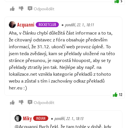
5
Odpovědět
Acquanni
ROCKETCLUB
pondělí, 22. 1., 18:11
Aha, v článku chybí důležitá část informace a to ta,
že citovaný odstavec z fóra obsahuje především
informací, že 31.12. ukončí web provoz úplně. To
jsem teda zvědavý, kam se překlady uložené na této
stránce přesunou, je naprostá hloupost, aby se ty
překlady ztratily jen tak. Nejlépe aby např. na
lokalizace.net vznikla kategorie překladů z tohoto
webu a zůstal s tím i zachovány odkaz překladů
her.eu :)
12
Odpovědět
Miky
INDIAN
pondělí, 22. 1., 18:13
@Acquanni Bych řekl, že tam tohle v době, kdy