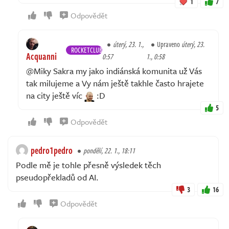
1
7
Odpovědět
úterý, 23. 1.,
Upraveno
úterý, 23.
ROCKETCLUB
Acquanni
0:57
1., 0:58
@Miky Sakra my jako indiánská komunita už Vás
tak milujeme a Vy nám ještě takhle často hrajete
na city ještě víc
:D
5
Odpovědět
pedro1pedro
pondělí, 22. 1., 18:11
Podle mě je tohle přesně výsledek těch
pseudopřekladů od AI.
3
16
Odpovědět