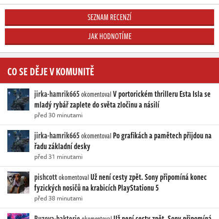
SEZNAM RECENZÍ
JAK HODNOTÍME
CO SE DĚJE V KOMUNITĚ
jirka-hamrik665
V portorickém thrilleru Esta Isla se
okomentoval
mladý rybář zaplete do světa zločinu a násilí
před 30 minutami
jirka-hamrik665
Po grafikách a pamětech přijdou na
okomentoval
řadu základní desky
před 31 minutami
pishcott
Už není cesty zpět. Sony připomíná konec
okomentoval
fyzických nosičů na krabicích PlayStationu 5
před 38 minutami
Ruzova-bakterie
Už není cesty zpět. Sony připomíná
okomentoval