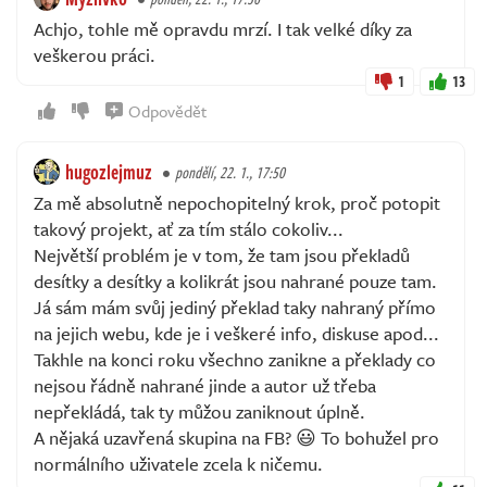
Achjo, tohle mě opravdu mrzí. I tak velké díky za
veškerou práci.
1
13
Odpovědět
hugozlejmuz
pondělí, 22. 1., 17:50
Za mě absolutně nepochopitelný krok, proč potopit
takový projekt, ať za tím stálo cokoliv...
Největší problém je v tom, že tam jsou překladů
desítky a desítky a kolikrát jsou nahrané pouze tam.
Já sám mám svůj jediný překlad taky nahraný přímo
na jejich webu, kde je i veškeré info, diskuse apod...
Takhle na konci roku všechno zanikne a překlady co
nejsou řádně nahrané jinde a autor už třeba
nepřekládá, tak ty můžou zaniknout úplně.
A nějaká uzavřená skupina na FB? 😃 To bohužel pro
normálního uživatele zcela k ničemu.