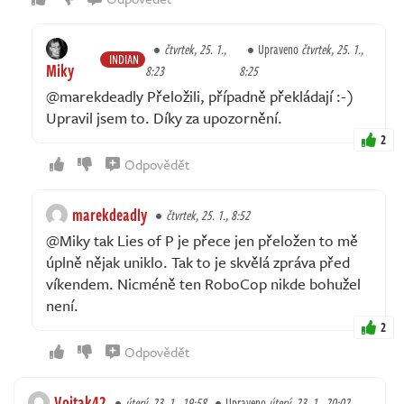
čtvrtek, 25. 1.,
Upraveno
čtvrtek, 25. 1.,
INDIAN
Miky
8:23
8:25
@marekdeadly Přeložili, případně překládají :-)
Upravil jsem to. Díky za upozornění.
2
Odpovědět
marekdeadly
čtvrtek, 25. 1., 8:52
@Miky tak Lies of P je přece jen přeložen to mě
úplně nějak uniklo. Tak to je skvělá zpráva před
víkendem. Nicméně ten RoboCop nikde bohužel
není.
2
Odpovědět
Vojtak42
úterý, 23. 1., 19:58
Upraveno
úterý, 23. 1., 20:02