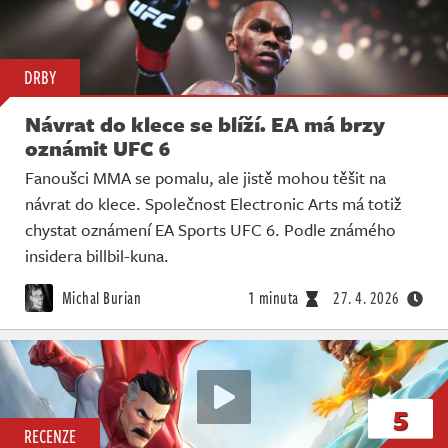
DRBY
Návrat do klece se blíží. EA má brzy
oznámit UFC 6
Fanoušci MMA se pomalu, ale jistě mohou těšit na
návrat do klece. Společnost Electronic Arts má totiž
chystat oznámení EA Sports UFC 6. Podle známého
insidera billbil-kuna.
Michal Burian
1 minuta
27. 4. 2026
5
RECENZE