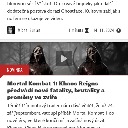
filmovou sérií Vřískot. Do krvavé bojovky jako další
dodatečná postava dorazí Ghostface. Kultovní zabiják s
nožem se ukazuje ve videu.
Michal Burian
1 minuta
14. 11. 2024
NOVINKA
Mortal Kombat 1: Khaos Reigns
předvádí nové fatality, brutality a
proměny ve zvíře
Téměř tříminutový trailer nám dává vědět, že už 24.
září/septembera vstoupí příběh Mortal Kombat 1 do
nové éry, ve které končí mír a začíná nový úsvit
Khaosu. Video láká na mocné nové bojovníky.