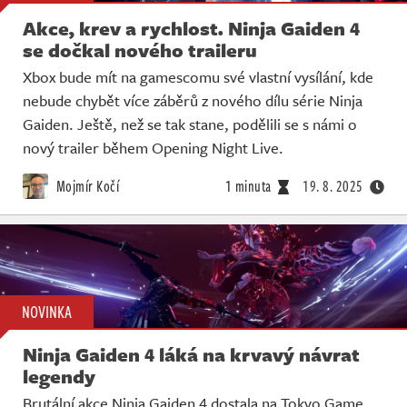
Akce, krev a rychlost. Ninja Gaiden 4
se dočkal nového traileru
Xbox bude mít na gamescomu své vlastní vysílání, kde
nebude chybět více záběrů z nového dílu série Ninja
Gaiden. Ještě, než se tak stane, podělili se s námi o
nový trailer během Opening Night Live.
Mojmír Kočí
1 minuta
19. 8. 2025
NOVINKA
Ninja Gaiden 4 láká na krvavý návrat
legendy
Brutální akce Ninja Gaiden 4 dostala na Tokyo Game