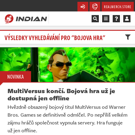
REALMERCH.STORE
Magazín
VÝSLEDKY VYHLEDÁVÁNÍ PRO "BOJOVA HRA"
Recenze
Videa
NOVINKA
Soutěže
MultiVersus končí. Bojová hra už je
Databáze
dostupná jen offline
Hvězdně obsazený bojový titul MultiVersus od Warner
Komunita
Bros. Games se definitivně odmlčel. Po nepříliš velkém
zájmu hráčů společnost vypnula servery. Hra funguje
Redakce
už jen offline.