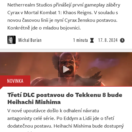
Netherrealm Studios přinášejí první gameplay záběry
Cyrax v Mortal Kombat 1: Khaos Reigns. V souladu s
novou časovou linii je nyní Cyrax ženskou postavou.
Konkrétně jde o mladou bojovnici.
Michal Burian
1 minuta
17. 8. 2024
NOVINKA
Třetí DLC postavou do Tekkenu 8 bude
Heihachi Mishima
V nové upoutávce došlo k odhalení návratu
antagonisty celé série. Po Eddym a Lidii jde o třetí
dodatečnou postavu. Heihachi Mishima bude dostupný