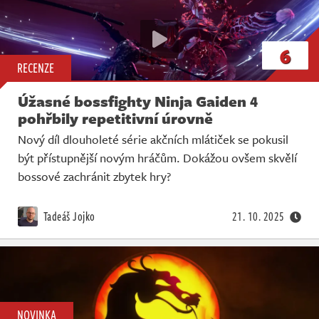
6
RECENZE
Úžasné bossfighty Ninja Gaiden 4
pohřbily repetitivní úrovně
Nový díl dlouholeté série akčních mlátiček se pokusil
být přístupnější novým hráčům. Dokážou ovšem skvělí
bossové zachránit zbytek hry?
Tadeáš Jojko
21. 10. 2025
NOVINKA