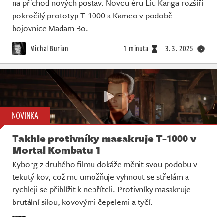
na příchod nových postav. Novou éru Liu Kanga rozšíří
pokročilý prototyp T-1000 a Kameo v podobě
bojovnice Madam Bo.
Michal Burian
1 minuta
3. 3. 2025
NOVINKA
Takhle protivníky masakruje T-1000 v
Mortal Kombatu 1
Kyborg z druhého filmu dokáže měnit svou podobu v
tekutý kov, což mu umožňuje vyhnout se střelám a
rychleji se přiblížit k nepříteli. Protivníky masakruje
brutální silou, kovovými čepelemi a tyčí.