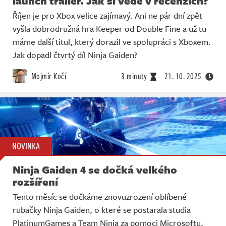
launch trailer. Jak si vede v recenzích?
Říjen je pro Xbox velice zajímavý. Ani ne pár dní zpět
vyšla dobrodružná hra Keeper od Double Fine a už tu
máme další titul, který dorazil ve spolupráci s Xboxem.
Jak dopadl čtvrtý díl Ninja Gaiden?
Mojmír Kočí
3 minuty
21. 10. 2025
NOVINKA
Ninja Gaiden 4 se dočká velkého
rozšíření
Tento měsíc se dočkáme znovuzrození oblíbené
rubačky Ninja Gaiden, o které se postarala studia
PlatinumGames a Team Ninja za pomoci Microsoftu,