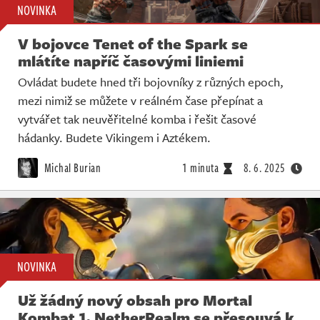
NOVINKA
V bojovce Tenet of the Spark se
mlátíte napříč časovými liniemi
Ovládat budete hned tři bojovníky z různých epoch,
mezi nimiž se můžete v reálném čase přepínat a
vytvářet tak neuvěřitelné komba i řešit časové
hádanky. Budete Vikingem i Aztékem.
Michal Burian
1 minuta
8. 6. 2025
NOVINKA
Už žádný nový obsah pro Mortal
Kombat 1. NetherRealm se přesouvá k