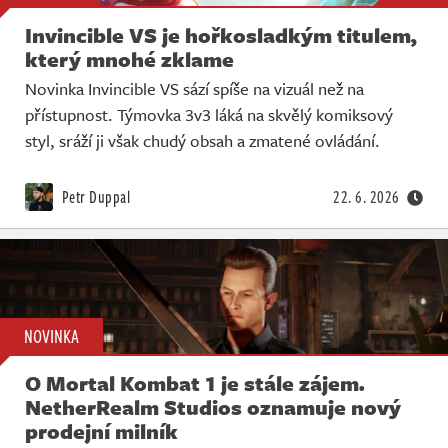
Invincible VS je hořkosladkým titulem,
který mnohé zklame
Novinka Invincible VS sází spíše na vizuál než na
přístupnost. Týmovka 3v3 láká na skvělý komiksový
styl, sráží ji však chudý obsah a zmatené ovládání.
Petr Duppal
22. 6. 2026
NOVINKA
O Mortal Kombat 1 je stále zájem.
NetherRealm Studios oznamuje nový
prodejní milník