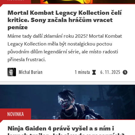
Mortal Kombat Legacy Kollection čelí
kritice. Sony začala hráčům vracet
peníze
Máme tady další zklamání roku 2025? Mortal Kombat
Legacy Kollection měla být nostalgickou poctou
původním dílům legendární série, ale místo radosti
přinesla frustraci.
Michal Burian
1 minuta
6. 11. 2025
NOVINKA
Ninja Gaiden 4 právě vyšel a s ním i