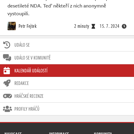
desetileté NDA. Teď někteří z nich anonymně
vystoupili.
Petr Fejtek
2 minuty
15. 7. 2024
UDÁLO SE
UDÁLO SE V KOMUNITĚ
KALENDÁŘ UDÁLOSTÍ
REDAKCE
HRÁČSKÉ RECENZE
PROFILY HRÁČŮ