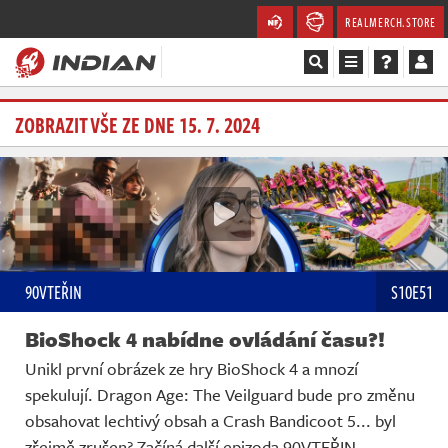
REALMERCH.STORE
Magazín
ZOBRAZIT VŠE ZE DNE 15. 7. 2024
Recenze
Videa
Soutěže
90VTEŘIN
S10E51
Databáze
BioShock 4 nabídne ovládání času?!
Komunita
Unikl první obrázek ze hry BioShock 4 a mnozí
spekulují. Dragon Age: The Veilguard bude pro změnu
Redakce
obsahovat lechtivý obsah a Crash Bandicoot 5... byl
zřejmě zrušen? Začíná další epizoda 90VTEŘIN.