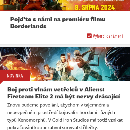
Pojďte s námi na premiéru filmu
Borderlands
Výherci oznámeni
NOVINKA
Boj proti vlnám vetřelců v Aliens:
Fireteam Elite 2 má být nervy drásající
Znovu budeme povoláni, abychom v tajemném a
nebezpečném prostředí bojovali s hordami různých
typů Xenomorphů. V Cold Iron Studios má totiž vznikat
pokračování kooperativní survival střílečky.