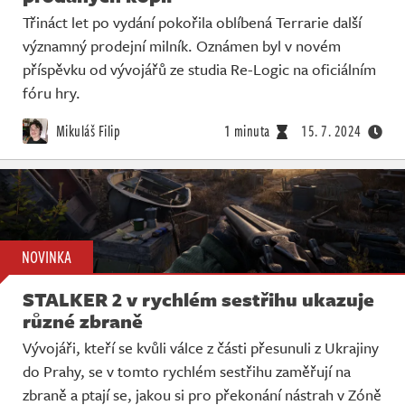
Třináct let po vydání pokořila oblíbená Terrarie další
významný prodejní milník. Oznámen byl v novém
příspěvku od vývojářů ze studia Re-Logic na oficiálním
fóru hry.
Mikuláš Filip
1 minuta
15. 7. 2024
NOVINKA
STALKER 2 v rychlém sestřihu ukazuje
různé zbraně
Vývojáři, kteří se kvůli válce z části přesunuli z Ukrajiny
do Prahy, se v tomto rychlém sestřihu zaměřují na
zbraně a ptají se, jakou si pro překonání nástrah v Zóně