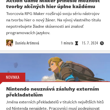
Action Game Maker prinesie možnosť
tvorby akčných hier úplne každému
Tvorcovia RPG Maker rozširujú svoju sériu nástrojov
na tvorbu hier o nový žáner. Na vývoj vlastného titulu
nepotrebujete žiadne skúsenosti ani znalosť
programovacích jazykov.
Daniela Artimová
1 minuta
15. 7. 2024
NOVINKA
Nintendo neuznává zásluhy externím
překladatelům
Jména externích překladatelů v titulcích největších hitů
od Nintenda nenajdete. Pracovníci musí podepisovat