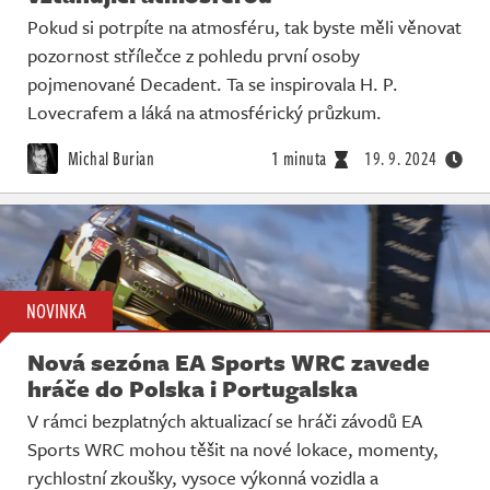
Pokud si potrpíte na atmosféru, tak byste měli věnovat
pozornost střílečce z pohledu první osoby
pojmenované Decadent. Ta se inspirovala H. P.
Lovecrafem a láká na atmosférický průzkum.
Michal Burian
1 minuta
19. 9. 2024
NOVINKA
Nová sezóna EA Sports WRC zavede
hráče do Polska i Portugalska
V rámci bezplatných aktualizací se hráči závodů EA
Sports WRC mohou těšit na nové lokace, momenty,
rychlostní zkoušky, vysoce výkonná vozidla a