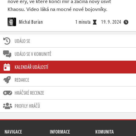
nové éry, ve které končí mír a začíná nový úsvit
Khaosu. Video láká na mocné nové bojovníky.
Michal Burian
1 minuta
19. 9. 2024
UDÁLO SE
UDÁLO SE V KOMUNITĚ
KALENDÁŘ UDÁLOSTÍ
REDAKCE
HRÁČSKÉ RECENZE
PROFILY HRÁČŮ
NAVIGACE
INFORMACE
KOMUNITA