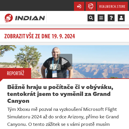
REALMERCH.STORE
Magazín
ZOBRAZIT VŠE ZE DNE 19. 9. 2024
Recenze
Videa
REPORTÁŽ
Soutěže
Běžně hraju u počítače či v obýváku,
Databáze
tentokrát jsem to vyměnil za Grand
Canyon
Komunita
Tým Xboxu mě pozval na vyzkoušení Microsoft Flight
Simulatoru 2024 až do srdce Arizony, přímo ke Grand
Redakce
Canyonu. O tento zážitek se s vámi prostě musím