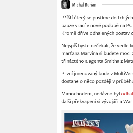
Michal Burian
Příští úterý se pustíme do trhlých
pauze vrací v nové podobě na PC 
Kromě dříve odhalených postav d
Nejspíš byste nečekali, že vedle
marťana Marvina si budete moci z
třináctého a agenta Smitha z Matr
První jmenovaný bude v MultiVers
dostane o něco později v průběhu
Mimochodem, nedávno byl
odha
další překvapení si vývojáři a War