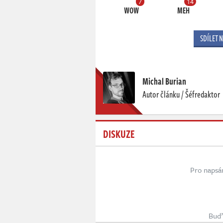
7
14
WOW
MEH
SDÍLET 
Michal Burian
Autor článku / Šéfredaktor
DISKUZE
Pro napsá
Buď 