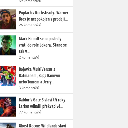
39 komentářů
Poplach v Rocksteady. Warner
Bros je nespokojen s prodeji…
26 komentářů
Mark Hamill se naposledy
vrátí do role Jokera. Stane se
tak v…
2 komentářů
Bojovka MultiVersus s
Batmanem, Bugs Bannym
nebo Tomem a Jerry…
3 komentářů
Baldur's Gate 3 slaví tři roky.
Larian odhalil překvapivé…
77 komentářů
Ghost Recon: Wildlands slaví