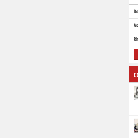
Do
As
Rh
C