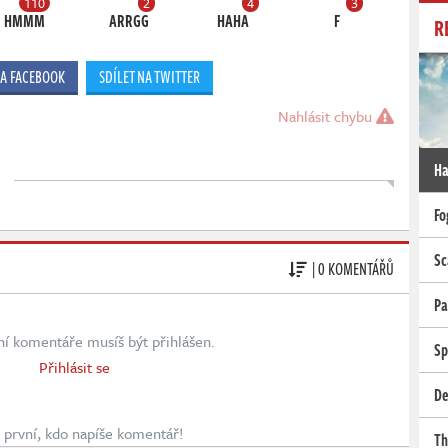
110
2
4
3
HMMM
ARRGG
HAHA
F
R
NA FACEBOOK
SDÍLET NA TWITTER
Nahlásit chybu
Ha
Fo
Sc
| 0 KOMENTÁŘŮ
Pa
ní komentáře musíš být přihlášen.
Sp
Přihlásit se
De
první, kdo napíše komentář!
Th