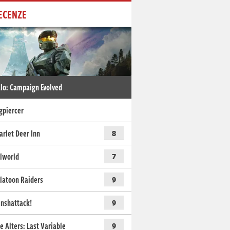
ECENZE
lo: Campaign Evolved
gpiercer
arlet Deer Inn
8
lworld
7
latoon Raiders
9
nshattack!
9
e Alters: Last Variable
9