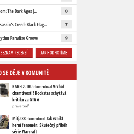
om: The Dark Ages |…
8
sassin’s Creed: Black Flag…
7
ythm Paradise Groove
9
SEZNAM RECENZÍ
JAK HODNOTÍME
O SE DĚJE V KOMUNITĚ
KARELzJIHU
Vrchol
okomentoval
chamtivosti? Rockstar schytává
kritiku za GTA 6
právě teď
Mitja88
Jak vznikl
okomentoval
herní fenomén: Skutečný příběh
série Warcraft