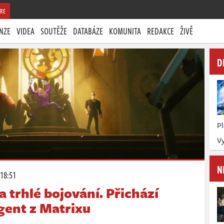
RE
NZE
VIDEA
SOUTĚŽE
DATABÁZE
KOMUNITA
REDAKCE
ŽIVĚ
D
P
Vy
N
 18:51
 trhlé bojování. Přichází
gent z Matrixu