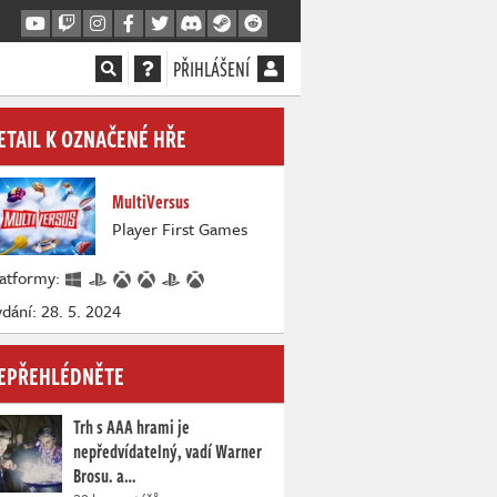
PŘIHLÁŠENÍ
ETAIL K OZNAČENÉ HŘE
MultiVersus
Player First Games
latformy:
dání: 28. 5. 2024
EPŘEHLÉDNĚTE
Trh s AAA hrami je
nepředvídatelný, vadí Warner
Brosu. a…