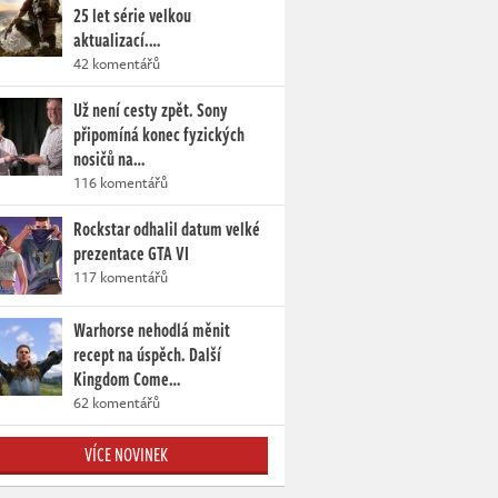
25 let série velkou
aktualizací.…
42 komentářů
Už není cesty zpět. Sony
připomíná konec fyzických
nosičů na…
116 komentářů
Rockstar odhalil datum velké
prezentace GTA VI
117 komentářů
Warhorse nehodlá měnit
recept na úspěch. Další
Kingdom Come…
62 komentářů
VÍCE NOVINEK