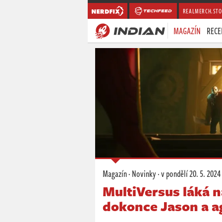
REALMERCH.STO
MAGAZÍN
RECE
Magazín
·
Novinky
·
v pondělí
20. 5. 2024
MultiVersus láká na
dokonce Jason a a