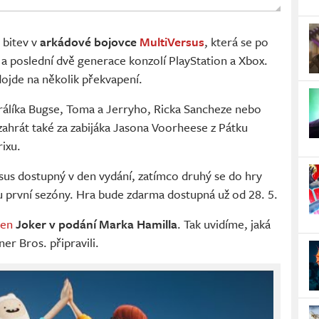
 bitev v
arkádové bojovce
MultiVersus
, která se po
a poslední dvě generace konzolí PlayStation a Xbox.
ojde na několik překvapení.
 králíka Bugse, Toma a Jerryho, Ricka Sancheze nebo
ahrát také za zabijáka Jasona Voorheese z Pátku
ixu.
us dostupný v den vydání, zatímco druhý se do hry
 první sezóny. Hra bude zdarma dostupná už od 28. 5.
len
Joker v podání Marka Hamilla
. Tak uvidíme, jaká
ner Bros. připravili.