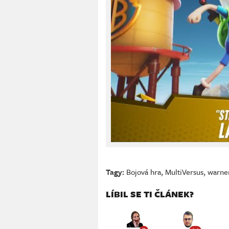
Tagy:
Bojová hra
,
MultiVersus
,
warner
LÍBIL SE TI ČLÁNEK?