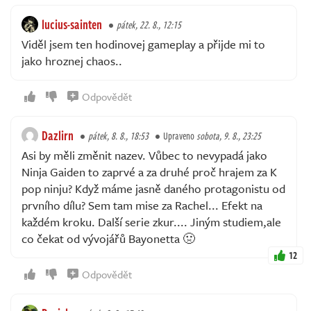
lucius-sainten
pátek, 22. 8., 12:15
Viděl jsem ten hodinovej gameplay a přijde mi to
jako hroznej chaos..
Odpovědět
Dazlirn
pátek, 8. 8., 18:53
Upraveno
sobota, 9. 8., 23:25
Asi by měli změnit nazev. Vůbec to nevypadá jako
Ninja Gaiden to zaprvé a za druhé proč hrajem za K
pop ninju? Když máme jasně daného protagonistu od
prvního dílu? Sem tam mise za Rachel... Efekt na
každém kroku. Další serie zkur.... Jiným studiem,ale
co čekat od vývojářů Bayonetta 🤢
12
Odpovědět