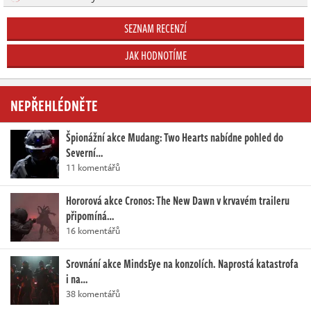
SEZNAM RECENZÍ
JAK HODNOTÍME
NEPŘEHLÉDNĚTE
Špionážní akce Mudang: Two Hearts nabídne pohled do
Severní…
11 komentářů
Hororová akce Cronos: The New Dawn v krvavém traileru
připomíná…
16 komentářů
Srovnání akce MindsEye na konzolích. Naprostá katastrofa
i na…
38 komentářů