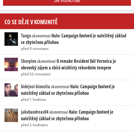
JAK HODNOTÍME
CO SE DĚJE V KOMUNITĚ
Tango
Halo: Campaign Evolved je naleštěný základ
okomentoval
se zbytečnou přílohou
před 9 minutami
Skorpion
O remake Resident Evil Veronica je
okomentoval
obrovský zájem a sbírá wishlisty rekordním tempem
před 53 minutami
hidejosi-kinosita
Halo: Campaign Evolved je
okomentoval
naleštěný základ se zbytečnou přílohou
před 1 hodinou
jakubandreas04
Halo: Campaign Evolved je
okomentoval
naleštěný základ se zbytečnou přílohou
před 2 hodinami