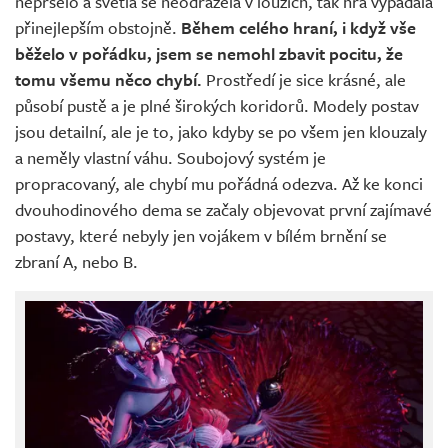
nepršelo a světla se neodrážela v loužích, tak hra vypadala
přinejlepším obstojně.
Během celého hraní, i když vše
běželo v pořádku, jsem se nemohl zbavit pocitu, že
tomu všemu něco chybí.
Prostředí je sice krásné, ale
působí pustě a je plné širokých koridorů. Modely postav
jsou detailní, ale je to, jako kdyby se po všem jen klouzaly
a neměly vlastní váhu. Soubojový systém je
propracovaný, ale chybí mu pořádná odezva. Až ke konci
dvouhodinového dema se začaly objevovat první zajímavé
postavy, které nebyly jen vojákem v bílém brnění se
zbraní A, nebo B.