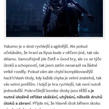
Yakumo je o dost rychlejší a agilnější. Ale pokud
očekáváte, že hraní za Ryua bude v něčem jiné, tak vás
zklamu. Samozřejmě jde čistě o úvod hry, ale co se týče
útoků a schopností, tak jsem zatím nenarazil na žádné
velké rozdíly. Pokud vám ale chybí komplikovanější
hack’n’slash tituly, kdy každá chyba je velmi znatelná, tak
vás velmi potěším. I když je hra rychlejší, tak není nutně
jednodušší. Pokročilejší kombo útoky jsou těžší a
je
nutné ideálně střídat skákání, uhýbání, několik druhů
útoků a zbraní
. Přijde mi, že hlavně útok během skoku