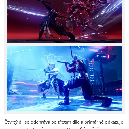
Čtvrtý díl se odehrává po třetím díle a primárně odkazuje