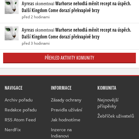
Ayreas
Warhorse nehodlá měnit recept na úspěch.
okomentoval
Další Kingdom Come dorazí překvapivě brzy
před 2 hodinami
Ayreas
Warhorse nehodlá měnit recept na úspěch.
okomentoval
Další Kingdom Come dorazí překvapivě brzy
před 3 hodinami
PŘEHLED AKTIVITY KOMUNITY
NAVIGACE
INFORMACE
KOMUNITA
Archiv pořadu
Zásady ochrany
Nejnovější
příspěvky
Redakce pořadu
Pravidla užívání
Žebříček uživatelů
RSS Atom Feed
Jak hodnotíme
NerdFix
Inzerce na
Indianovi