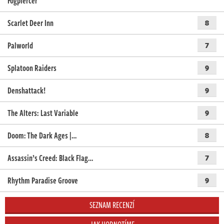
Fogpiercer
Scarlet Deer Inn
8
Palworld
7
Splatoon Raiders
9
Denshattack!
9
The Alters: Last Variable
9
Doom: The Dark Ages |…
8
Assassin’s Creed: Black Flag…
7
Rhythm Paradise Groove
9
SEZNAM RECENZÍ