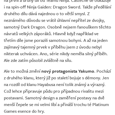
na první a druhý díl od Teamu Ninja. Částečně se odkazuje
i na spin-off Ninja Gaiden: Dragon Sword. Takže předělání
druhého dílu dává najednou o to větší smysl. Z
neznámého důvodu se vrátil úhlavní nepřítel ze dvojky,
samotný Dark Dragon. Osobně nejsem fanouškem těchto
návratů velkých záporáků. Hlavně když například ve
třetím díle jsme porazili samotnou bohyni. A až na jeden
zajímavý tajemný prvek v příběhu jsem z úvodu nebyl
nikterak uchvácen. Ano, série nikdy neměla silný příběh.
Ale zde zatím působil zvláštně na sílu.
Ale to možná změní
nový protagonista Yakumo
. Pochází
z druhého klanu, který již po staletí bojuje s démony. Jen
na rozdíl od klanu Hayabusa není tolik známý a výrazný.
Což lehce připravuje půdu pro případnou rivalitu mezi
postavami. Samotný design a zaměření postavy na dvě
menší čepele se mi velmi líbí a přináší trochu té Platinum
Games esence do hry.