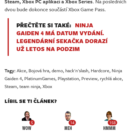
Steam, Xbox PC aplikaci a Xbox Series
. Na posledních
dvou bude dokonce součástí Xbox Game Pass.
PŘEČTĚTE SI TAKÉ:
NINJA
GAIDEN 4 MÁ DATUM VYDÁNÍ.
LEGENDÁRNÍ SEKAČKA DORAZÍ
UŽ LETOS NA PODZIM
Tagy:
Akce
,
Bojová hra
,
demo
,
hack'n'slash
,
Hardcore
,
Ninja
Gaiden 4
,
PlatinumGames
,
Playstation
,
Preview
,
rychlá akce
,
Steam
,
team ninja
,
Xbox
LÍBIL SE TI ČLÁNEK?
5
14
158
WOW
MEH
HMMM