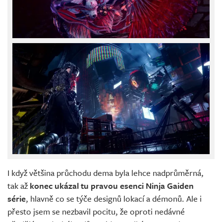
I když většina průchodu dema byla lehce nadprůměrná,
tak až
konec ukázal tu pravou esenci Ninja Gaiden
série
, hlavně co se týče designů lokací a démonů. Ale i
přesto jsem se nezbavil pocitu, že oproti nedávné