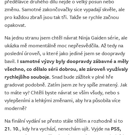
předělávce druhého dílu nejde o velký posun nebo
změnu. Samotné zakončovačky sice vypadají skvěle, ale
pro každou zbraň jsou tak tři. Takže se rychle začnou
opakovat.
Na jednu stranu jsem chtěl návrat Ninja Gaiden série, ale
ukázka mě momentálně moc nepřesvědčila. Až tedy na
poslední úroveň, u které jako jediné jsem se doopravdy
bavil.
I samotné výzvy byly doopravdy zábavné a měly
všechno, co dělalo sérii dobrou, ale zároveň využívaly
rychlejšího souboje.
Snad bude zážitek v plné hře
gradovat podobně. Zatím jsem ze hry spíše zmatený. Jak
to máte vy? Chtěli byste návrat se vším všudy, nebo s
vylepšeními a lehkými změnami, aby hra působila více
moderně?
Na finální vydání se přesto stále těším a rozhodně si to
21. 10.
, kdy hra vychází, nenechám ujít. Vyjde na
PS5,