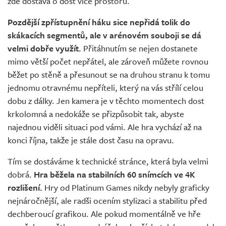
zde dostává o dost více prostoru.
Pozdější zpřístupnění háku sice nepřidá tolik do
skákacích segmentů, ale v arénovém souboji se dá
velmi dobře využít.
Přitáhnutím se nejen dostanete
mimo větší počet nepřátel, ale zároveň můžete rovnou
běžet po stěně a přesunout se na druhou stranu k tomu
jednomu otravnému nepříteli, který na vás střílí celou
dobu z dálky. Jen kamera je v těchto momentech dost
krkolomná a nedokáže se přizpůsobit tak, abyste
najednou viděli situaci pod vámi. Ale hra vychází až na
konci října, takže je stále dost času na opravu.
Tím se dostáváme k technické stránce, která byla velmi
dobrá.
Hra běžela na stabilních 60 snímcích ve 4K
rozlišení.
Hry od Platinum Games nikdy nebyly graficky
nejnáročnější, ale radši ocením stylizaci a stabilitu před
dechberoucí grafikou. Ale pokud momentálně ve hře