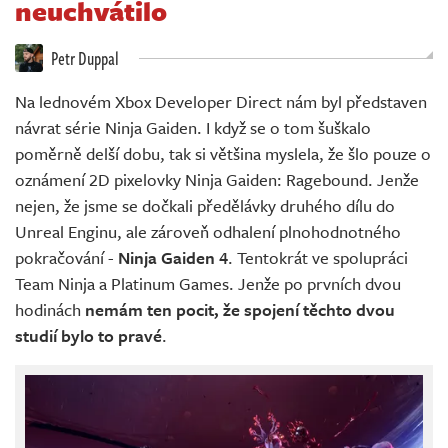
neuchvátilo
Živě
Petr Duppal
Na lednovém Xbox Developer Direct nám byl představen
návrat série Ninja Gaiden. I když se o tom šuškalo
poměrně delší dobu, tak si většina myslela, že šlo pouze o
oznámení 2D pixelovky Ninja Gaiden: Ragebound. Jenže
nejen, že jsme se dočkali předělávky druhého dílu do
Unreal Enginu, ale zároveň odhalení plnohodnotného
pokračování -
Ninja Gaiden 4
. Tentokrát ve spolupráci
Team Ninja a Platinum Games. Jenže po prvních dvou
hodinách
nemám ten pocit, že spojení těchto dvou
studií bylo to pravé
.