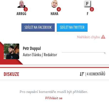
3
4
8
ARRGG
HAHA
F
SDÍLET NA FACEBOOK
SDÍLET NA TWITTER
Nahlásit chybu
Petr Duppal
Autor článku / Redaktor
DISKUZE
| 4 KOMENTÁŘŮ
Pro napsání komentáře musíš být přihlášen.
Přihlásit se