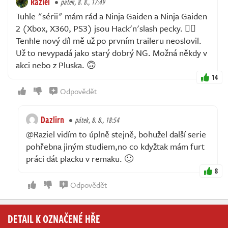
Raziel
pátek, 8. 8., 17:49
Tuhle "sérii" mám rád a Ninja Gaiden a Ninja Gaiden
2 (Xbox, X360, PS3) jsou Hack'n'slash pecky. 👌🏻
Tenhle nový díl mě už po prvním traileru neoslovil.
Už to nevypadá jako starý dobrý NG. Možná někdy v
akci nebo z Pluska. 🙃
14
Odpovědět
Dazlirn
pátek, 8. 8., 18:54
@Raziel vidím to úplně stejně, bohužel další serie
pohřebna jiným studiem,no co kdyžtak mám furt
práci dát placku v remaku. 🙂
8
Odpovědět
DETAIL K OZNAČENÉ HŘE