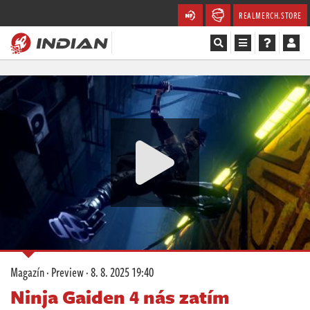
REALMERCH.STORE
Magazín
Recenze
Videa
Soutěže
Databáze
Komunita
Magazín
·
Preview
·
8. 8. 2025 19:40
Redakce
Ninja Gaiden 4 nás zatím