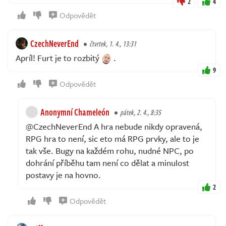
2
4
Odpovědět
CzechNeverEnd
čtvrtek, 1. 4., 13:31
Apríl! Furt je to rozbitý
.
9
Odpovědět
Anonymní Chameleón
pátek, 2. 4., 8:35
@CzechNeverEnd A hra nebude nikdy opravená,
RPG hra to není, sic eto má RPG prvky, ale to je
tak vše. Bugy na každém rohu, nudné NPC, po
dohrání příběhu tam není co dělat a minulost
postavy je na hovno.
2
Odpovědět