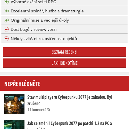
Výborné akční sci-fi RPG
Excelentní scénář, hudba a dramaturgie
Originální mise a vedlejší úkoly
Dost bugů v review verzi
Někdy zvláštní rozostřenost objektů
SEZNAM RECENZÍ
JAK HODNOTÍME
NEPŘEHLÉDNĚTE
Stav multiplayeru Cyberpunku 2077 je záhadou. Byl
zrušen?
11 komentářů
Jak se změnil Cyberpunk 2077 po patchi 1.2 na PC a