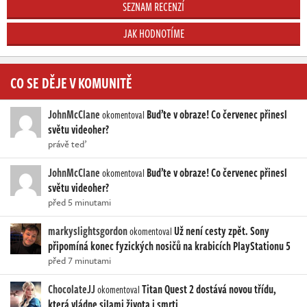
SEZNAM RECENZÍ
JAK HODNOTÍME
CO SE DĚJE V KOMUNITĚ
JohnMcClane
Buďte v obraze! Co červenec přinesl
okomentoval
světu videoher?
právě teď
JohnMcClane
Buďte v obraze! Co červenec přinesl
okomentoval
světu videoher?
před 5 minutami
markyslightsgordon
Už není cesty zpět. Sony
okomentoval
připomíná konec fyzických nosičů na krabicích PlayStationu 5
před 7 minutami
ChocolateJJ
Titan Quest 2 dostává novou třídu,
okomentoval
která vládne silami života i smrti