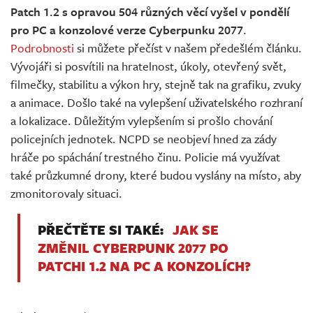
Patch 1.2 s opravou 504 různých věcí vyšel v pondělí
pro PC a konzolové verze Cyberpunku 2077
.
Podrobnosti
si můžete přečíst v našem předešlém článku.
Vývojáři si posvítili na hratelnost, úkoly, otevřený svět,
filmečky, stabilitu a výkon hry, stejně tak na grafiku, zvuky
a animace. Došlo také na vylepšení uživatelského rozhraní
a lokalizace. Důležitým vylepšením si prošlo chování
policejních jednotek. NCPD se neobjeví hned za zády
hráče po spáchání trestného činu. Policie má využívat
také průzkumné drony, které budou vyslány na místo, aby
zmonitorovaly situaci.
PŘEČTĚTE SI TAKÉ:
JAK SE
ZMĚNIL CYBERPUNK 2077 PO
PATCHI 1.2 NA PC A KONZOLÍCH?