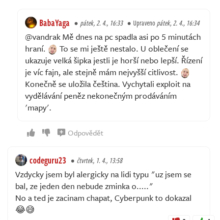
BabaYaga
pátek, 2. 4., 16:33
Upraveno
pátek, 2. 4., 16:34
@vandrak Mě dnes na pc spadla asi po 5 minutách
hraní.
To se mi ještě nestalo. U oblečení se
ukazuje velká šipka jestli je horší nebo lepší. Řízení
je víc fajn, ale stejně mám nejvyšší citlivost.
Konečně se uložila čeština. Vychytali exploit na
vydělávání peněz nekonečným prodáváním
'mapy'.
Odpovědět
codeguru23
čtvrtek, 1. 4., 13:58
Vzdycky jsem byl alergicky na lidi typu "uz jsem se
bal, ze jeden den nebude zminka o....."
No a ted je zacinam chapat, Cyberpunk to dokazal
😂😅