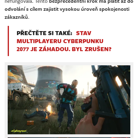
nefungovala. Tento
bezprecedentní krok má platit až do
odvolání s cílem zajistit vysokou úroveň spokojenosti
zákazníků
.
PŘEČTĚTE SI TAKÉ:
STAV
MULTIPLAYERU CYBERPUNKU
2077 JE ZÁHADOU. BYL ZRUŠEN?