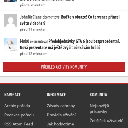
před 8 minutami
JohnMcClane
Buďte v obraze! Co červenec přinesl
okomentoval
světu videoher?
před 11 minutami
i4nk0
Předobjednávky GTA 6 jsou bezprecedentní.
okomentoval
Nová prezentace má ještě zvýšit očekávání hráčů
před 12 minutami
PŘEHLED AKTIVITY KOMUNITY
NAVIGACE
INFORMACE
KOMUNITA
Archiv pořadu
Zásady ochrany
Nejnovější
příspěvky
Redakce pořadu
Pravidla užívání
Žebříček uživatelů
RSS Atom Feed
Jak hodnotíme