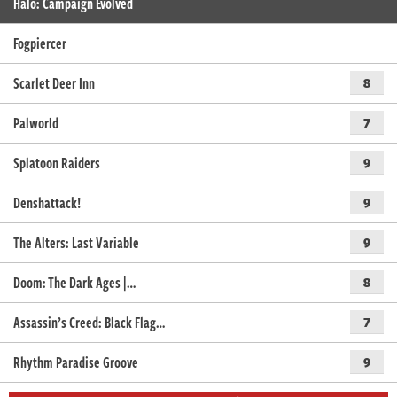
Halo: Campaign Evolved
Fogpiercer
Scarlet Deer Inn
8
Palworld
7
Splatoon Raiders
9
Denshattack!
9
The Alters: Last Variable
9
Doom: The Dark Ages |…
8
Assassin’s Creed: Black Flag…
7
Rhythm Paradise Groove
9