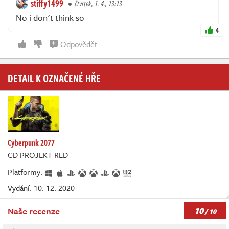
stiffy1499
čtvrtek, 1. 4., 13:13
No i don't think so
4
Odpovědět
DETAIL K OZNAČENÉ HŘE
Cyberpunk 2077
CD PROJEKT RED
Platformy:
Vydání: 10. 12. 2020
10
Naše recenze
/ 10