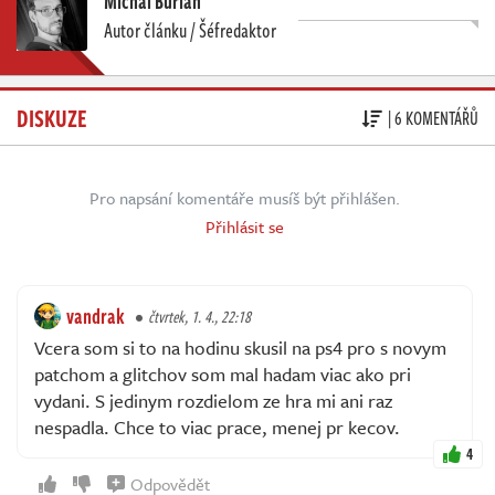
Michal Burian
Autor článku / Šéfredaktor
DISKUZE
| 6 KOMENTÁŘŮ
Pro napsání komentáře musíš být přihlášen.
Přihlásit se
vandrak
čtvrtek, 1. 4., 22:18
Vcera som si to na hodinu skusil na ps4 pro s novym
patchom a glitchov som mal hadam viac ako pri
vydani. S jedinym rozdielom ze hra mi ani raz
nespadla. Chce to viac prace, menej pr kecov.
4
Odpovědět