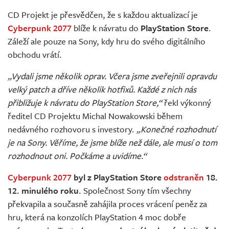
Živě
CD Projekt je přesvědčen, že s každou aktualizací je
Cyberpunk 2077
blíže k návratu do
PlayStation Store
.
Záleží ale pouze na Sony, kdy hru do svého digitálního
obchodu vrátí.
„Vydali jsme několik oprav. Včera jsme zveřejnili opravdu
velký patch a dříve několik hotfixů. Každé z nich nás
přibližuje k návratu do PlayStation Store,“
řekl výkonný
ředitel CD Projektu Michal Nowakowski během
nedávného rozhovoru s investory.
„Konečné rozhodnutí
je na Sony. Věříme, že jsme blíže než dále, ale musí o tom
rozhodnout oni. Počkáme a uvidíme.“
Cyberpunk 2077
byl z PlayStation Store
odstraněn
18.
12. minulého roku
. Společnost Sony tím všechny
překvapila a současně zahájila proces vrácení peněz za
hru, která na konzolích PlayStation 4 moc dobře