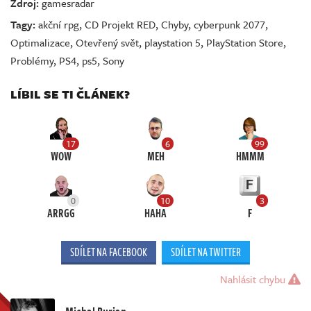
Zdroj:
gamesradar
Tagy:
akční rpg
,
CD Projekt RED
,
Chyby
,
cyberpunk 2077
,
Optimalizace
,
Otevřený svět
,
playstation 5
,
PlayStation Store
,
Problémy
,
PS4
,
ps5
,
Sony
LÍBIL SE TI ČLÁNEK?
17
6
99
WOW
MEH
HMMM
0
10
3
ARRGG
HAHA
F
SDÍLET NA FACEBOOK
SDÍLET NA TWITTER
Nahlásit chybu