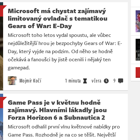
Microsoft má chystat zajímavý
limitovaný ovladač s tematikou
Gears of War: E-Day
Microsoft toho letos vydal spoustu, ale vůbec
nejdůležitější hrou je bezpochyby Gears of War: E-
Day, který vyjde na podzim. Od něho se hodně
očekává a fanoušci by jistě ocenili i nějaký ten
gamepad.
Mojmír Kočí
1 minuta
včera
9
Game Pass je v květnu hodně
zajímavý. Hlavními lákadly jsou
Forza Horizon 6 a Subnautica 2
Microsoft odhalil první vlnu květnové nabídky pro
Game Pass. Rozhodně je na co se těšit. Největší