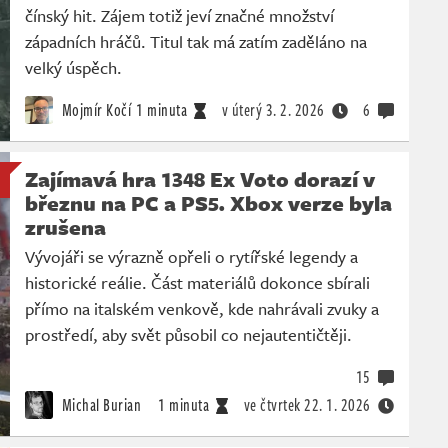
čínský hit. Zájem totiž jeví značné množství
západních hráčů. Titul tak má zatím zaděláno na
velký úspěch.
Mojmír Kočí
1 minuta
v úterý
3. 2. 2026
6
Zajímavá hra 1348 Ex Voto dorazí v
březnu na PC a PS5. Xbox verze byla
zrušena
Vývojáři se výrazně opřeli o rytířské legendy a
historické reálie. Část materiálů dokonce sbírali
přímo na italském venkově, kde nahrávali zvuky a
prostředí, aby svět působil co nejautentičtěji.
15
Michal Burian
1 minuta
ve čtvrtek
22. 1. 2026