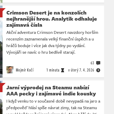
Crimson Desert je na konzolích
nejhranější hrou. Analytik odhaluje
zajímavá čísla
Akční adventura Crimson Desert navzdory horším
recenzím zaznamenala velký finanční úspěch a u
hráčů boduje i více jak dva týdny po vydání.
Vývojáři se navíc o hru bedlivě starají.
63
Mojmír Kočí
1 minuta
v úterý
7. 4. 2026
Jarní výprodej na Steamu nabízí
AAA pecky i zajímavé indie kousky
I když venku to v současné době nevypadá na jaro a
předpověď hlásí spíše návrat zimy, tak na Steamu