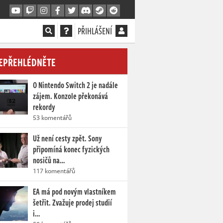
PŘIHLÁŠENÍ
EPŘEHLÉDNĚTE
O Nintendo Switch 2 je nadále
zájem. Konzole překonává
rekordy
53 komentářů
Už není cesty zpět. Sony
připomíná konec fyzických
nosičů na…
117 komentářů
EA má pod novým vlastníkem
šetřit. Zvažuje prodej studií
i…