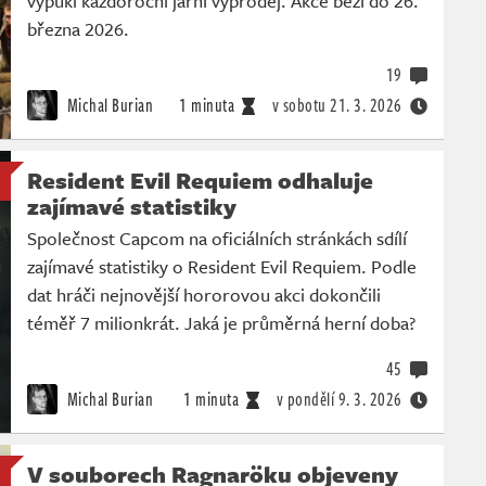
vypukl každoroční jarní výprodej. Akce běží do 26.
března 2026.
19
Michal Burian
1 minuta
v sobotu
21. 3. 2026
Resident Evil Requiem odhaluje
zajímavé statistiky
Společnost Capcom na oficiálních stránkách sdílí
zajímavé statistiky o Resident Evil Requiem. Podle
dat hráči nejnovější hororovou akci dokončili
téměř 7 milionkrát. Jaká je průměrná herní doba?
45
Michal Burian
1 minuta
v pondělí
9. 3. 2026
V souborech Ragnaröku objeveny