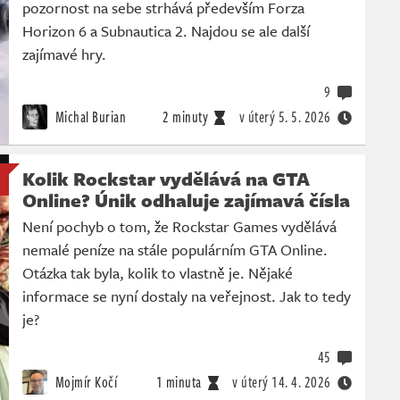
pozornost na sebe strhává především Forza
Horizon 6 a Subnautica 2. Najdou se ale další
zajímavé hry.
9
Michal Burian
2 minuty
v úterý
5. 5. 2026
Kolik Rockstar vydělává na GTA
Online? Únik odhaluje zajímavá čísla
Není pochyb o tom, že Rockstar Games vydělává
nemalé peníze na stále populárním GTA Online.
Otázka tak byla, kolik to vlastně je. Nějaké
informace se nyní dostaly na veřejnost. Jak to tedy
je?
45
Mojmír Kočí
1 minuta
v úterý
14. 4. 2026