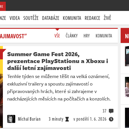
RE
NZE
VIDEA
SOUTĚŽE
DATABÁZE
KOMUNITA
REDAKCE
ŽIVĚ
ZAJIMAVOST"
N
VŠE
ČLÁNKY
HRY
KOMUNITA
Summer Game Fest 2026,
prezentace PlayStationu a Xboxu i
další letní zajímavosti
Tenhle týden se můžeme těšit na velká oznámení,
exkluzivní trailery a spoustu zajímavostí o
připravovaných hrách, které si zahrajeme v
nadcházejících měsících na počítačích a konzolích.
37
Michal Burian
3 minuty
v pondělí
1. 6. 2026