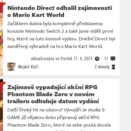
Nintendo Direct odhalil zajímavosti
o Mario Kart World
Začátkem dubna byla kompletně představena
konzole Nintendo Switch 2 a také jsme viděli první
hry, které na tuto konzoli vyjdou. Dnešní Direct byl
zaměřený výhradně na hru Mario Kart World.
aktualizováno ve čtvrtek
17. 4. 2025
11
Mojmír Kočí
2 minuty
Zajímavě vypadající akční RPG
Phantom Blade Zero v novém
traileru odhaluje datum vydání
Další čínský hit na obzoru? Vývojáři ze studia S-
GAME již nějakou dobu připravují akční RPG
Phantom Blade Zero, které na sebe poutá docela