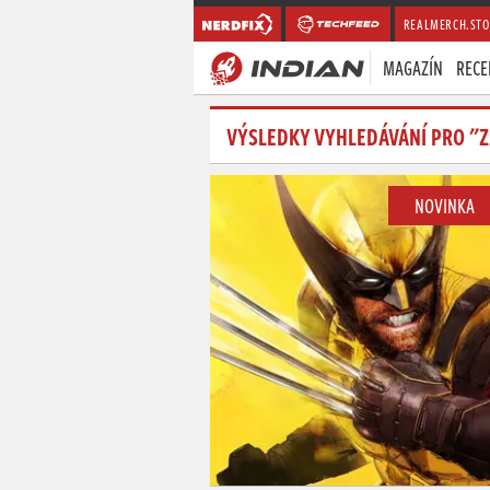
REALMERCH.STO
MAGAZÍN
RECE
VÝSLEDKY VYHLEDÁVÁNÍ PRO "
NOVINKA