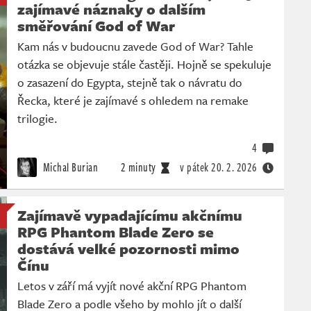
zajímavé náznaky o dalším
směřování God of War
Kam nás v budoucnu zavede God of War? Tahle
otázka se objevuje stále častěji. Hojně se spekuluje
o zasazení do Egypta, stejně tak o návratu do
Řecka, které je zajímavé s ohledem na remake
trilogie.
4
Michal Burian
2 minuty
v pátek
20. 2. 2026
Zajímavě vypadajícímu akčnímu
RPG Phantom Blade Zero se
dostává velké pozornosti mimo
Čínu
Letos v září má vyjít nové akční RPG Phantom
Blade Zero a podle všeho by mohlo jít o další