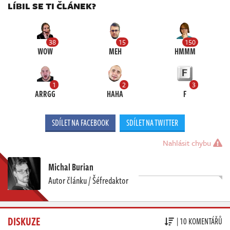
LÍBIL SE TI ČLÁNEK?
38
15
150
WOW
MEH
HMMM
1
2
3
ARRGG
HAHA
F
SDÍLET NA FACEBOOK
SDÍLET NA TWITTER
Nahlásit chybu
Michal Burian
Autor článku / Šéfredaktor
DISKUZE
| 10 KOMENTÁŘŮ