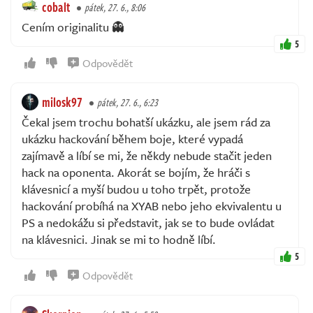
cobalt
pátek, 27. 6., 8:06
Cením originalitu 👻
5
Odpovědět
milosk97
pátek, 27. 6., 6:23
Čekal jsem trochu bohatší ukázku, ale jsem rád za
ukázku hackování během boje, které vypadá
zajímavě a líbí se mi, že někdy nebude stačit jeden
hack na oponenta. Akorát se bojím, že hráči s
klávesnicí a myší budou u toho trpět, protože
hackování probíhá na XYAB nebo jeho ekvivalentu u
PS a nedokážu si představit, jak se to bude ovládat
na klávesnici. Jinak se mi to hodně líbí.
5
Odpovědět