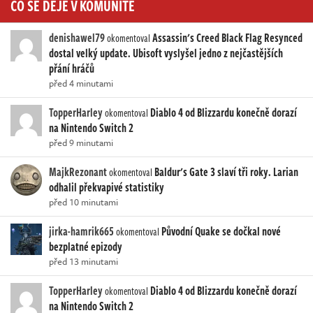
CO SE DĚJE V KOMUNITĚ
denishawel79
Assassin's Creed Black Flag Resynced
okomentoval
dostal velký update. Ubisoft vyslyšel jedno z nejčastějších
přání hráčů
před 4 minutami
TopperHarley
Diablo 4 od Blizzardu konečně dorazí
okomentoval
na Nintendo Switch 2
před 9 minutami
MajkRezonant
Baldur's Gate 3 slaví tři roky. Larian
okomentoval
odhalil překvapivé statistiky
před 10 minutami
jirka-hamrik665
Původní Quake se dočkal nové
okomentoval
bezplatné epizody
před 13 minutami
TopperHarley
Diablo 4 od Blizzardu konečně dorazí
okomentoval
na Nintendo Switch 2