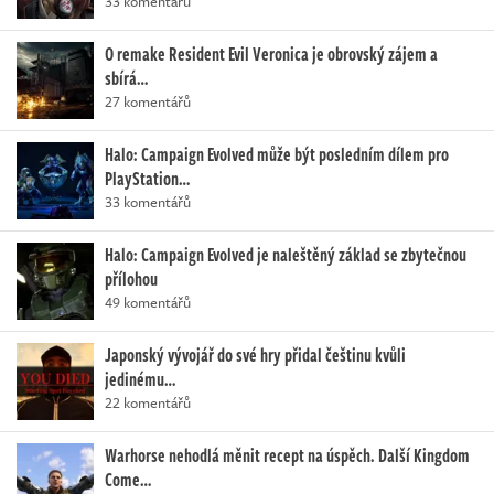
33 komentářů
O remake Resident Evil Veronica je obrovský zájem a
sbírá…
27 komentářů
Halo: Campaign Evolved může být posledním dílem pro
PlayStation…
33 komentářů
Halo: Campaign Evolved je naleštěný základ se zbytečnou
přílohou
49 komentářů
Japonský vývojář do své hry přidal češtinu kvůli
jedinému…
22 komentářů
Warhorse nehodlá měnit recept na úspěch. Další Kingdom
Come…