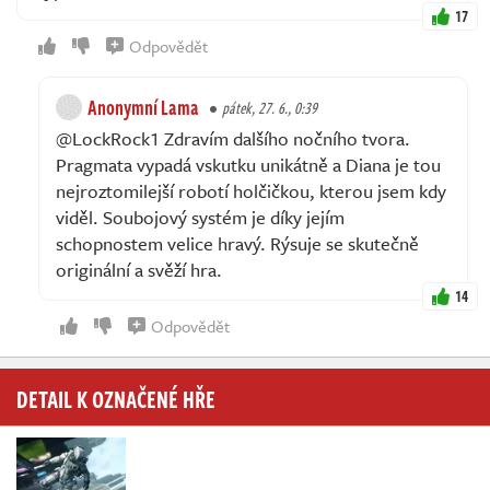
17
Odpovědět
Anonymní Lama
pátek, 27. 6., 0:39
@LockRock1 Zdravím dalšího nočního tvora.
Pragmata vypadá vskutku unikátně a Diana je tou
nejroztomilejší robotí holčičkou, kterou jsem kdy
viděl. Soubojový systém je díky jejím
schopnostem velice hravý. Rýsuje se skutečně
originální a svěží hra.
14
Odpovědět
DETAIL K OZNAČENÉ HŘE