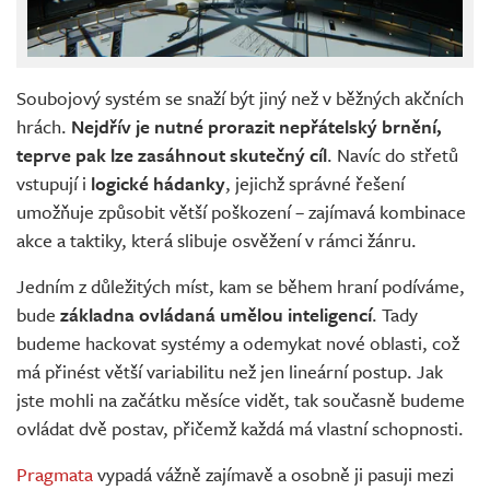
Soubojový systém se snaží být jiný než v běžných akčních
hrách.
Nejdřív je nutné prorazit nepřátelský brnění,
teprve pak lze zasáhnout skutečný cíl
. Navíc do střetů
vstupují i
logické hádanky
, jejichž správné řešení
umožňuje způsobit větší poškození – zajímavá kombinace
akce a taktiky, která slibuje osvěžení v rámci žánru.
Jedním z důležitých míst, kam se během hraní podíváme,
bude
základna ovládaná umělou inteligencí
. Tady
budeme hackovat systémy a odemykat nové oblasti, což
má přinést větší variabilitu než jen lineární postup. Jak
jste mohli na začátku měsíce vidět, tak současně budeme
ovládat dvě postav, přičemž každá má vlastní schopnosti.
Pragmata
vypadá vážně zajímavě a osobně ji pasuji mezi