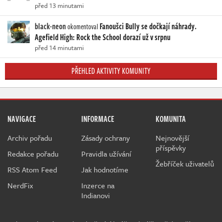
před 13 minutami
black-neon
Fanoušci Bully se dočkají náhrady.
okomentoval
Agefield High: Rock the School dorazí už v srpnu
před 14 minutami
PŘEHLED AKTIVITY KOMUNITY
NAVIGACE
INFORMACE
KOMUNITA
Archiv pořadu
Zásady ochrany
Nejnovější
příspěvky
Redakce pořadu
Pravidla užívání
Žebříček uživatelů
RSS Atom Feed
Jak hodnotíme
NerdFix
Inzerce na
Indianovi