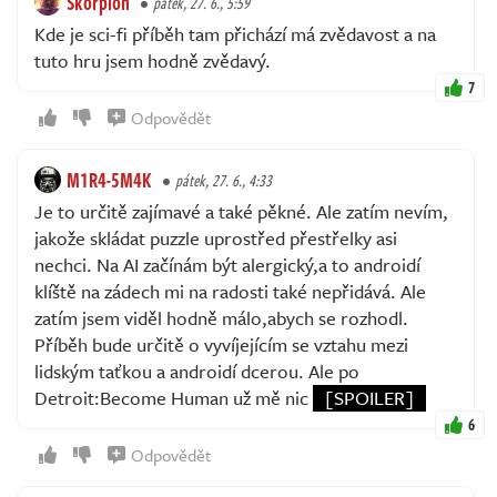
Skorpion
pátek, 27. 6., 5:59
Kde je sci-fi příběh tam přichází má zvědavost a na
tuto hru jsem hodně zvědavý.
7
Odpovědět
M1R4-5M4K
pátek, 27. 6., 4:33
Je to určitě zajímavé a také pěkné. Ale zatím nevím,
jakože skládat puzzle uprostřed přestřelky asi
nechci. Na AI začínám být alergický,a to androidí
klíště na zádech mi na radosti také nepřidává. Ale
zatím jsem viděl hodně málo,abych se rozhodl.
Příběh bude určitě o vyvíjejícím se vztahu mezi
lidským taťkou a androidí dcerou. Ale po
Detroit:Become Human už mě nic
[SPOILER]
6
Odpovědět