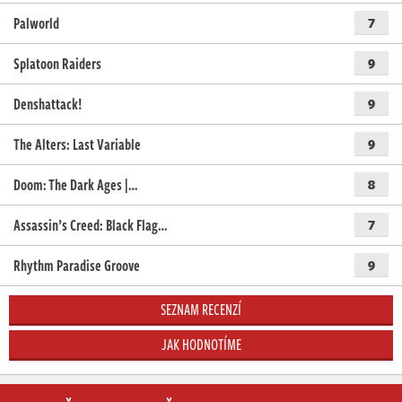
Palworld
7
Splatoon Raiders
9
Denshattack!
9
The Alters: Last Variable
9
Doom: The Dark Ages |…
8
Assassin’s Creed: Black Flag…
7
Rhythm Paradise Groove
9
SEZNAM RECENZÍ
JAK HODNOTÍME