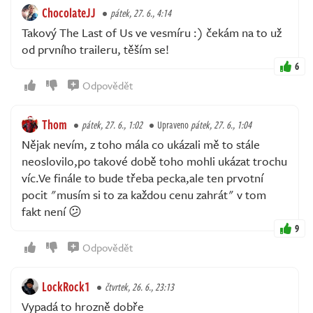
ChocolateJJ
pátek, 27. 6., 4:14
Takový The Last of Us ve vesmíru :) čekám na to už
od prvního traileru, těším se!
6
Odpovědět
Thom
pátek, 27. 6., 1:02
Upraveno
pátek, 27. 6., 1:04
Nějak nevím, z toho mála co ukázali mě to stále
neoslovilo,po takové době toho mohli ukázat trochu
víc.Ve finále to bude třeba pecka,ale ten prvotní
pocit "musím si to za každou cenu zahrát" v tom
fakt není 😕
9
Odpovědět
LockRock1
čtvrtek, 26. 6., 23:13
Vypadá to hrozně dobře