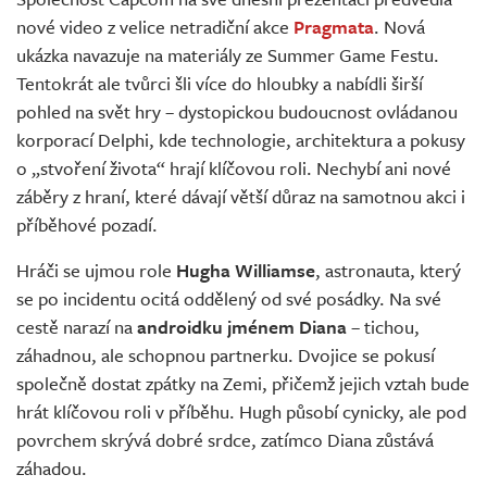
Živě
nové video z velice netradiční akce
Pragmata
. Nová
ukázka navazuje na materiály ze Summer Game Festu.
Tentokrát ale tvůrci šli více do hloubky a nabídli širší
pohled na svět hry – dystopickou budoucnost ovládanou
korporací Delphi, kde technologie, architektura a pokusy
o „stvoření života“ hrají klíčovou roli. Nechybí ani nové
záběry z hraní, které dávají větší důraz na samotnou akci i
příběhové pozadí.
Hráči se ujmou role
Hugha Williamse
, astronauta, který
se po incidentu ocitá oddělený od své posádky. Na své
cestě narazí na
androidku jménem Diana
– tichou,
záhadnou, ale schopnou partnerku. Dvojice se pokusí
společně dostat zpátky na Zemi, přičemž jejich vztah bude
hrát klíčovou roli v příběhu. Hugh působí cynicky, ale pod
povrchem skrývá dobré srdce, zatímco Diana zůstává
záhadou.