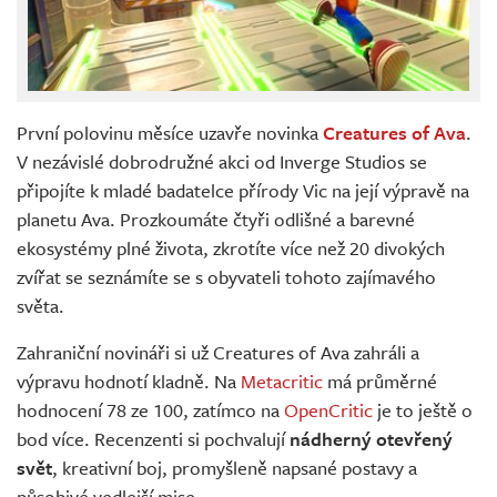
První polovinu měsíce uzavře novinka
Creatures of Ava
.
V nezávislé dobrodružné akci od Inverge Studios se
připojíte k mladé badatelce přírody Vic na její výpravě na
planetu Ava. Prozkoumáte čtyři odlišné a barevné
ekosystémy plné života, zkrotíte více než 20 divokých
zvířat se seznámíte se s obyvateli tohoto zajímavého
světa.
Zahraniční novináři si už Creatures of Ava zahráli a
výpravu hodnotí kladně. Na
Metacritic
má průměrné
hodnocení 78 ze 100, zatímco na
OpenCritic
je to ještě o
bod více. Recenzenti si pochvalují
nádherný otevřený
svět
, kreativní boj, promyšleně napsané postavy a
působivé vedlejší mise.