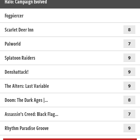
Halo: Campaign Evolved
Fogpiercer
Scarlet Deer Inn
8
Palworld
7
Splatoon Raiders
9
Denshattack!
9
The Alters: Last Variable
9
Doom: The Dark Ages |…
8
Assassin’s Creed: Black Flag…
7
Rhythm Paradise Groove
9