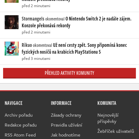
před 2 minutami
Stormangels
O Nintendo Switch 2 je nadále zájem.
okomentoval
Konzole překonává rekordy
před 2 minutami
Rikuo
Už není cesty zpět. Sony připomíná konec
okomentoval
fyzických nosičů na krabicích PlayStationu 5
před 3 minutami
PŘEHLED AKTIVITY KOMUNITY
NAVIGACE
INFORMACE
KOMUNITA
Archiv pořadu
Zásady ochrany
Nejnovější
příspěvky
Redakce pořadu
Pravidla užívání
Žebříček uživatelů
RSS Atom Feed
Jak hodnotíme