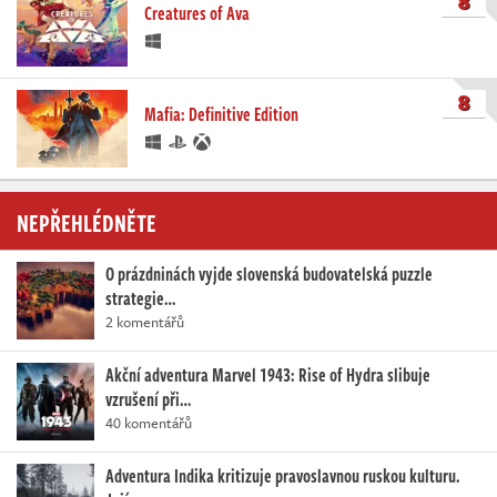
8
Creatures of Ava
8
Mafia: Definitive Edition
NEPŘEHLÉDNĚTE
O prázdninách vyjde slovenská budovatelská puzzle
strategie…
2 komentářů
Akční adventura Marvel 1943: Rise of Hydra slibuje
vzrušení při…
40 komentářů
Adventura Indika kritizuje pravoslavnou ruskou kulturu.