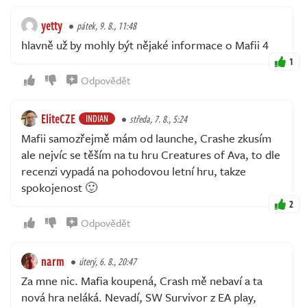
yetty
pátek, 9. 8., 11:48
hlavně už by mohly být nějaké informace o Mafii 4
1
Odpovědět
EliteCZE
INDIAN
středa, 7. 8., 5:24
Mafii samozřejmě mám od launche, Crashe zkusím
ale nejvíc se těším na tu hru Creatures of Ava, to dle
recenzi vypadá na pohodovou letní hru, takze
spokojenost 🙂
2
Odpovědět
narm
úterý, 6. 8., 20:47
Za mne nic. Mafia koupená, Crash mě nebaví a ta
nová hra neláká. Nevadí, SW Survivor z EA play,