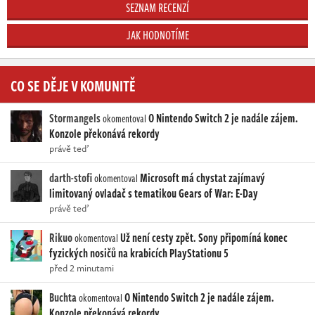
SEZNAM RECENZÍ
JAK HODNOTÍME
CO SE DĚJE V KOMUNITĚ
Stormangels
O Nintendo Switch 2 je nadále zájem.
okomentoval
Konzole překonává rekordy
právě teď
darth-stofi
Microsoft má chystat zajímavý
okomentoval
limitovaný ovladač s tematikou Gears of War: E-Day
právě teď
Rikuo
Už není cesty zpět. Sony připomíná konec
okomentoval
fyzických nosičů na krabicích PlayStationu 5
před 2 minutami
Buchta
O Nintendo Switch 2 je nadále zájem.
okomentoval
Konzole překonává rekordy