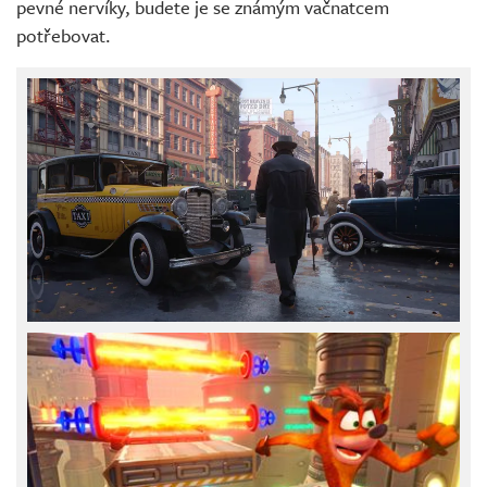
pevné nervíky, budete je se známým vačnatcem
potřebovat.