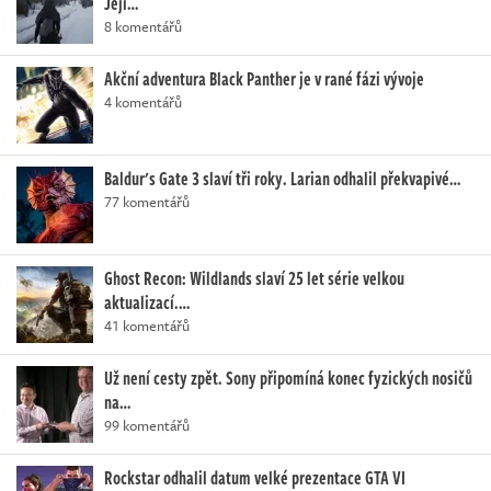
Její…
8 komentářů
Akční adventura Black Panther je v rané fázi vývoje
4 komentářů
Baldur's Gate 3 slaví tři roky. Larian odhalil překvapivé…
77 komentářů
Ghost Recon: Wildlands slaví 25 let série velkou
aktualizací.…
41 komentářů
Už není cesty zpět. Sony připomíná konec fyzických nosičů
na…
99 komentářů
Rockstar odhalil datum velké prezentace GTA VI