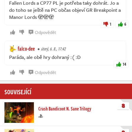
Fallen Lords a CP77 PL je potřeba taky dohrát. Jo a
do toho se ještě na PC občas objeví GR Breakpoint a
Manor Lords 🫣🫣🫣
1
6
Odpovědět
falco-dee
úterý, 6. 8., 17:42
Paráda, ale obě hry dohraný :( :D
14
Odpovědět
SOUVISEJÍCÍ
8
Crash Bandicoot N. Sane Trilogy