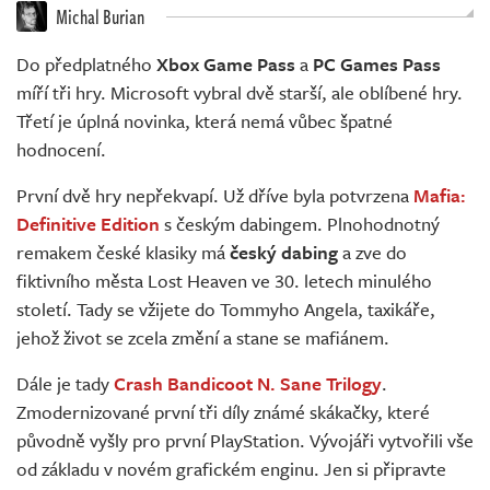
Živě
Michal Burian
Do předplatného
Xbox Game Pass
a
PC Games Pass
míří tři hry. Microsoft vybral dvě starší, ale oblíbené hry.
Třetí je úplná novinka, která nemá vůbec špatné
hodnocení.
První dvě hry nepřekvapí. Už dříve byla potvrzena
Mafia:
Definitive Edition
s českým dabingem. Plnohodnotný
remakem české klasiky má
český dabing
a zve do
fiktivního města Lost Heaven ve 30. letech minulého
století. Tady se vžijete do Tommyho Angela, taxikáře,
jehož život se zcela změní a stane se mafiánem.
Dále je tady
Crash Bandicoot N. Sane Trilogy
.
Zmodernizované první tři díly známé skákačky, které
původně vyšly pro první PlayStation. Vývojáři vytvořili vše
od základu v novém grafickém enginu. Jen si připravte