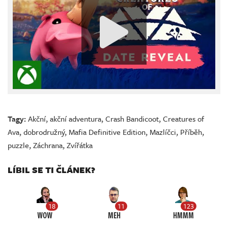
Tagy:
Akční
,
akční adventura
,
Crash Bandicoot
,
Creatures of
Ava
,
dobrodružný
,
Mafia Definitive Edition
,
Mazlíčci
,
Příběh
,
puzzle
,
Záchrana
,
Zvířátka
LÍBIL SE TI ČLÁNEK?
18
11
123
WOW
MEH
HMMM