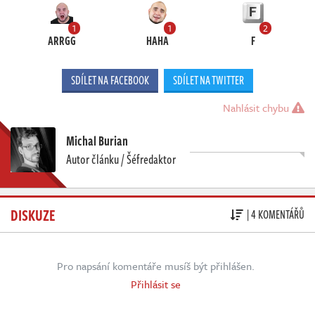
1
1
2
ARRGG
HAHA
F
SDÍLET NA FACEBOOK
SDÍLET NA TWITTER
Nahlásit chybu
Michal Burian
Autor článku / Šéfredaktor
DISKUZE
| 4 KOMENTÁŘŮ
Pro napsání komentáře musíš být přihlášen.
Přihlásit se