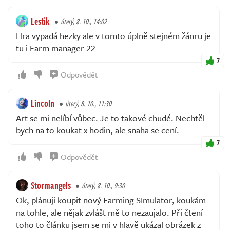
Lestik
úterý, 8. 10., 14:02
Hra vypadá hezky ale v tomto úplně stejném žánru je
tu i Farm manager 22
7
Odpovědět
Lincoln
úterý, 8. 10., 11:30
Art se mi nelíbí vůbec. Je to takové chudé. Nechtěl
bych na to koukat x hodin, ale snaha se cení.
7
Odpovědět
Stormangels
úterý, 8. 10., 9:30
Ok, plánuji koupit nový Farming SImulator, koukám
na tohle, ale nějak zvlášt mě to nezaujalo. Při čtení
toho to článku jsem se mi v hlavě ukázal obrázek z