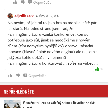
Odpovědět
adjedlickacz
úterý, 8. 10., 8:32
No nevím, přijde mi to jako hra na mobil a ještě pár
let stará. Na jednu stranu jsem rád, že
FarmingSimulátoru vzniká konkurence, kterou
potřebuje jako sůl, jinak se nedočkáme s novým
dílem (tím nemyslím nynější 25) opravdu zásadní
inovace (hlavně úplně nového enginu) ale nejsem si
jistý zda tohle dokáže i v nejmenší
FarmingSimulátoru konkurovat ... spíše asi vůbec ...
10
Odpovědět
NEPŘEHLÉDNĚTE
V novém traileru na válečný snímek Devotion se dvě
pilotní…