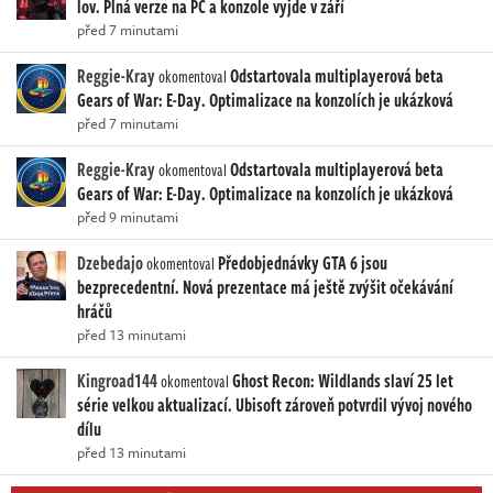
lov. Plná verze na PC a konzole vyjde v září
před 7 minutami
Reggie-Kray
Odstartovala multiplayerová beta
okomentoval
Gears of War: E-Day. Optimalizace na konzolích je ukázková
před 7 minutami
Reggie-Kray
Odstartovala multiplayerová beta
okomentoval
Gears of War: E-Day. Optimalizace na konzolích je ukázková
před 9 minutami
Dzebedajo
Předobjednávky GTA 6 jsou
okomentoval
bezprecedentní. Nová prezentace má ještě zvýšit očekávání
hráčů
před 13 minutami
Kingroad144
Ghost Recon: Wildlands slaví 25 let
okomentoval
série velkou aktualizací. Ubisoft zároveň potvrdil vývoj nového
dílu
před 13 minutami