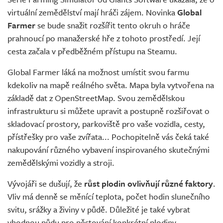
Živě
virtuální zemědělství mají hráči zájem. Novinka
Global
Farmer
se bude snažit rozšířit tento okruh o hráče
prahnoucí po manažerské hře z tohoto prostředí. Její
cesta začala v předběžném přístupu na Steamu.
Global Farmer láká na možnost umístit svou farmu
kdekoliv na mapě reálného světa. Mapa byla vytvořena na
základě dat z OpenStreetMap. Svou zemědělskou
infrastrukturu si můžete upravit a postupně rozšiřovat o
skladovací prostory, parkoviště pro vaše vozidla, cesty,
přístřešky pro vaše zvířata... Pochopitelně vás čeká také
nakupování různého vybavení inspirovaného skutečnými
zemědělskými vozidly a stroji.
Vývojáři se dušují, že
růst plodin ovlivňují různé faktory
.
Vliv má denně se měnící teplota, počet hodin slunečního
svitu, srážky a živiny v půdě. Důležité je také vybrat
vhodnou půdu pro pěstování konkrétní plodiny.