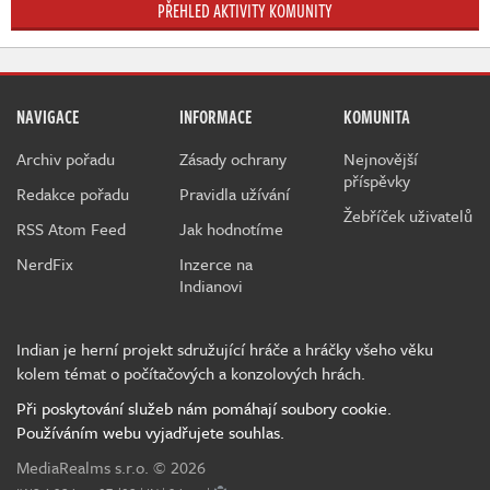
PŘEHLED AKTIVITY KOMUNITY
NAVIGACE
INFORMACE
KOMUNITA
Archiv pořadu
Zásady ochrany
Nejnovější
příspěvky
Redakce pořadu
Pravidla užívání
Žebříček uživatelů
RSS Atom Feed
Jak hodnotíme
NerdFix
Inzerce na
Indianovi
Indian je herní projekt sdružující hráče a hráčky všeho věku
kolem témat o počítačových a konzolových hrách.
Při poskytování služeb nám pomáhají soubory cookie.
Používáním webu vyjadřujete souhlas.
MediaRealms s.r.o.
© 2026