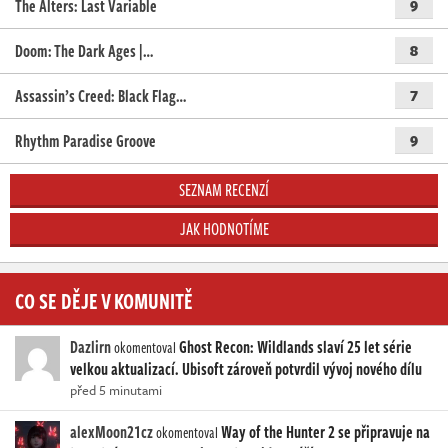
The Alters: Last Variable
9
Doom: The Dark Ages |…
8
Assassin’s Creed: Black Flag…
7
Rhythm Paradise Groove
9
SEZNAM RECENZÍ
JAK HODNOTÍME
CO SE DĚJE V KOMUNITĚ
Dazlirn
Ghost Recon: Wildlands slaví 25 let série
okomentoval
velkou aktualizací. Ubisoft zároveň potvrdil vývoj nového dílu
před 5 minutami
alexMoon21cz
Way of the Hunter 2 se připravuje na
okomentoval