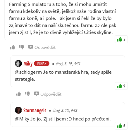
Farming SImulatoru a toho, že si mohu umístit
farmu kdekoliv na světě, jelikož naše rodina vlastní
farmu a koně, a i pole. Tak jsem si řekl že by bylo
zajímavé to dát na naší skutečnou farmu :D Ale pak
jsem zjistil, že je to divně vyhlížející Cities skyline.
5
Odpovědět
Miky
INDIAN
úterý, 8. 10., 9:31
@schlogerm Je to manažerská hra, tedy spíše
strategie.
9
Odpovědět
Stormangels
úterý, 8. 10., 9:38
@Miky Jo jo, Zjistil jsem :D hned po přečtení.
6