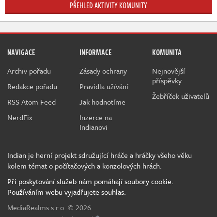
PŘEHLED AKTIVITY KOMUNITY
NAVIGACE
INFORMACE
KOMUNITA
Archiv pořadu
Zásady ochrany
Nejnovější
příspěvky
Redakce pořadu
Pravidla užívání
Žebříček uživatelů
RSS Atom Feed
Jak hodnotíme
NerdFix
Inzerce na
Indianovi
Indian je herní projekt sdružující hráče a hráčky všeho věku
kolem témat o počítačových a konzolových hrách.
Při poskytování služeb nám pomáhají soubory cookie.
Používáním webu vyjadřujete souhlas.
MediaRealms s.r.o.
© 2026