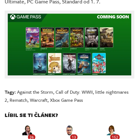
Ultimate, PC Game Pass, Standard od 1. 7.
Tagy:
Against the Storm
,
Call of Duty: WWII
,
little nightmares
2
,
Rematch
,
Warcraft
,
Xbox Game Pass
LÍBIL SE TI ČLÁNEK?
26
13
152