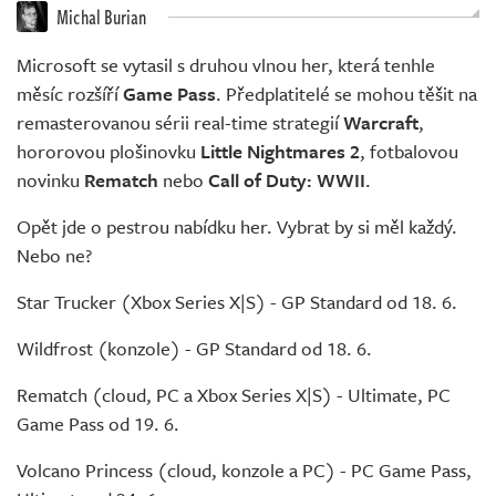
Živě
Michal Burian
Microsoft se vytasil s druhou vlnou her, která tenhle
měsíc rozšíří
Game Pass
. Předplatitelé se mohou těšit na
remasterovanou sérii real-time strategií
Warcraft
,
hororovou plošinovku
Little Nightmares 2
, fotbalovou
novinku
Rematch
nebo
Call of Duty: WWII
.
Opět jde o pestrou nabídku her. Vybrat by si měl každý.
Nebo ne?
Star Trucker (Xbox Series X|S) - GP Standard od 18. 6.
Wildfrost (konzole) - GP Standard od 18. 6.
Rematch (cloud, PC a Xbox Series X|S) - Ultimate, PC
Game Pass od 19. 6.
Volcano Princess (cloud, konzole a PC) - PC Game Pass,