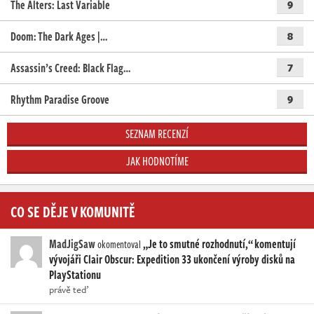
The Alters: Last Variable
9
Doom: The Dark Ages |…
8
Assassin’s Creed: Black Flag…
7
Rhythm Paradise Groove
9
SEZNAM RECENZÍ
JAK HODNOTÍME
CO SE DĚJE V KOMUNITĚ
MadJigSaw
„Je to smutné rozhodnutí,“ komentují
okomentoval
vývojáři Clair Obscur: Expedition 33 ukončení výroby disků na
PlayStationu
právě teď