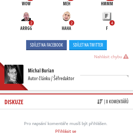
WOW
MEH
HMMM
2
2
4
ARRGG
HAHA
F
SDÍLET NA FACEBOOK
SDÍLET NA TWITTER
Nahlásit chybu
Michal Burian
Autor článku / Šéfredaktor
DISKUZE
| 8 KOMENTÁŘŮ
Pro napsání komentáře musíš být přihlášen.
Přihlásit se