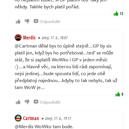
někdy. Takhle bych platil pořád.
12
Odpovědět
Merdis
úterý, 17. 6., 18:01
@Cartman dělal bys to úplně stejně...GP by sis
platil jen, když bys ho potřeboval...teď se může
stát, že si zaplatíš WoWko i GP v jeden měsíc
:)...a hlavně věc, na kterou lidi rádi zapomínají,
nejsi jedinej...bude spousta lidí, co jede obě
předplatný najednou...kdyby to tak nebylo, tak už
tam WoW je...
8
Odpovědět
Cartman
úterý, 17. 6., 19:11
@Merdis WoWko tam bude.