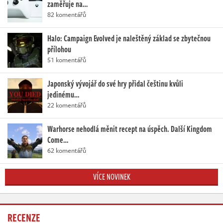
zaměřuje na…
82 komentářů
Halo: Campaign Evolved je naleštěný základ se zbytečnou
přílohou
51 komentářů
Japonský vývojář do své hry přidal češtinu kvůli
jedinému…
22 komentářů
Warhorse nehodlá měnit recept na úspěch. Další Kingdom
Come…
62 komentářů
VÍCE NOVINEK
RECENZE