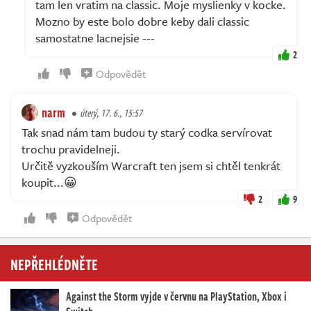
tam len vratim na classic. Moje myslienky v kocke.
Mozno by este bolo dobre keby dali classic
samostatne lacnejsie ---
2
Odpovědět
narm
úterý, 17. 6., 15:57
Tak snad nám tam budou ty starý codka servírovat
trochu pravidelneji.
Určitě vyzkouším Warcraft ten jsem si chtěl tenkrát
koupit...😀
2
9
Odpovědět
NEPŘEHLÉDNĚTE
Against the Storm vyjde v červnu na PlayStation, Xbox i