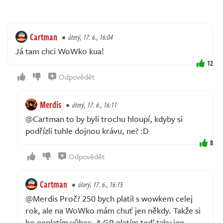
Cartman
úterý, 17. 6., 16:04
Já tam chci WoWko kua!
12
Odpovědět
Merdis
úterý, 17. 6., 16:11
@Cartman to by byli trochu hloupí, kdyby si
podřízli tuhle dojnou krávu, ne? :D
8
Odpovědět
Cartman
úterý, 17. 6., 16:15
@Merdis Proč? 250 bych platil s wowkem celej
rok, ale na WoWko mám chuť jen někdy. Takže si
ho neplatím vůbec. A GP platím teď taky jen