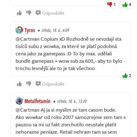
1
4
Odpovědět
Tyros
středa, 18. 6., 6:09
@Cartman Copium xD Rozhodně se nevzdají sta
tisíců subu z wowka, za které se platí podobná
cena jako za gamepass :D To by max. udělali
bundle gamepass + wow sub za 600,- aby to bylo
trochu levnější ale to je tak všechno
2
Odpovědět
Metalfetamin
středa, 18. 6., 13:20
@Cartman Aj ja si myslim ze tam casom bude.
Ako wowkar od roku 2007 samozrejme sem tam s
pauzou sa mi uz fakt znechutilo neustale platit
nehorazne peniaze. Retail nehram tam sa sem