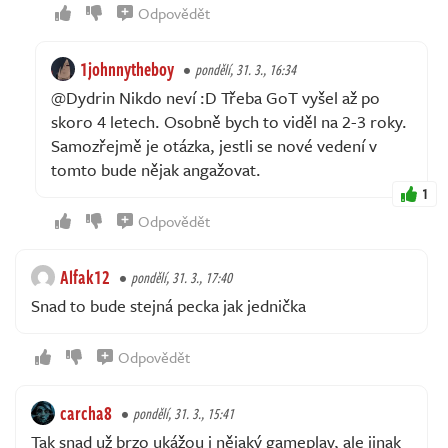
Odpovědět
1johnnytheboy
pondělí, 31. 3., 16:34
@Dydrin Nikdo neví :D Třeba GoT vyšel až po
skoro 4 letech. Osobně bych to viděl na 2-3 roky.
Samozřejmě je otázka, jestli se nové vedení v
tomto bude nějak angažovat.
1
Odpovědět
Alfak12
pondělí, 31. 3., 17:40
Snad to bude stejná pecka jak jednička
Odpovědět
carcha8
pondělí, 31. 3., 15:41
Tak snad už brzo ukážou i nějaký gameplay, ale jinak