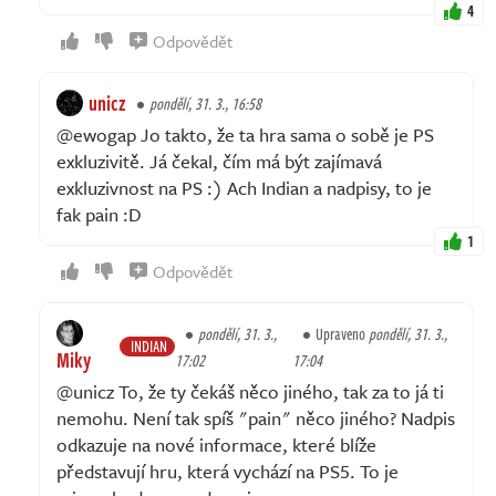
4
Odpovědět
unicz
pondělí, 31. 3., 16:58
@ewogap Jo takto, že ta hra sama o sobě je PS
exkluzivitě. Já čekal, čím má být zajímavá
exkluzivnost na PS :) Ach Indian a nadpisy, to je
fak pain :D
1
Odpovědět
pondělí, 31. 3.,
Upraveno
pondělí, 31. 3.,
INDIAN
Miky
17:02
17:04
@unicz To, že ty čekáš něco jiného, tak za to já ti
nemohu. Není tak spíš "pain" něco jiného? Nadpis
odkazuje na nové informace, které blíže
představují hru, která vychází na PS5. To je