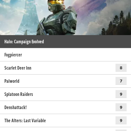
Halo: Campaign Evolved
Fogpiercer
Scarlet Deer Inn
8
Palworld
7
Splatoon Raiders
9
Denshattack!
9
The Alters: Last Variable
9