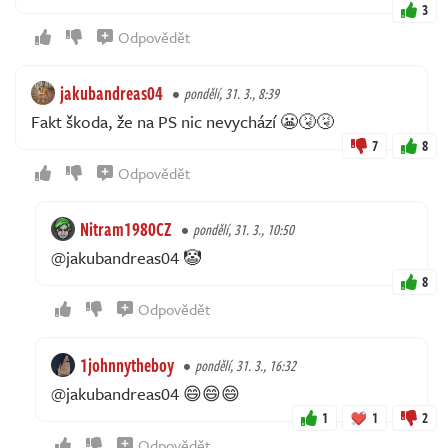
3
Odpovědět
jakubandreas04
pondělí, 31. 3., 8:39
Fakt škoda, že na PS nic nevychází 😬🤧🤧
7
8
Odpovědět
Nitram1980CZ
pondělí, 31. 3., 10:50
@jakubandreas04 🤡
8
Odpovědět
1johnnytheboy
pondělí, 31. 3., 16:32
@jakubandreas04 😄😄😄
1
1
2
Odpovědět