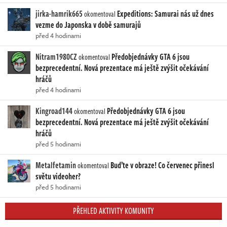
jirka-hamrik665
Expeditions: Samurai nás už dnes
okomentoval
vezme do Japonska v době samurajů
před 4 hodinami
Nitram1980CZ
Předobjednávky GTA 6 jsou
okomentoval
bezprecedentní. Nová prezentace má ještě zvýšit očekávání
hráčů
před 4 hodinami
Kingroad144
Předobjednávky GTA 6 jsou
okomentoval
bezprecedentní. Nová prezentace má ještě zvýšit očekávání
hráčů
před 5 hodinami
Metalfetamin
Buďte v obraze! Co červenec přinesl
okomentoval
světu videoher?
před 5 hodinami
PŘEHLED AKTIVITY KOMUNITY