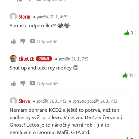
Storm
pondělí, 31. 3., 8:15
Spousta odporníku?? 😂😂
3
Odpovědět
EliteCZE
INDIAN
pondělí, 31. 3., 7:53
Shut up and take my money 😍
11
Odpovědět
Sheva
pondělí, 31. 3., 7:52
Upraveno
pondělí, 31. 3., 7:53
Nemám dohrane KCD2 a ještě to potrvá, než ten
nádherný svět pro lezu. V červnu DS2 a v červenci
Ghost? Letos je to náročný herní rok :-) a to
nemluvím o Doomu, Mafii, GTA atd.