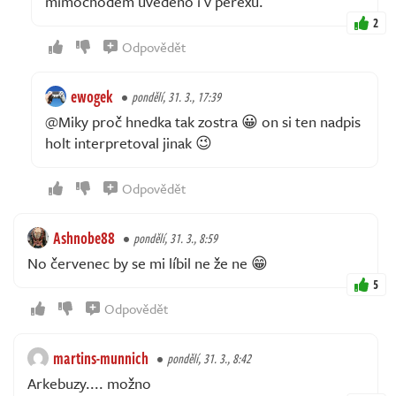
mimochodem uvedeno i v perexu.
2
Odpovědět
ewogek
pondělí, 31. 3., 17:39
@Miky proč hnedka tak zostra 😀 on si ten nadpis
holt interpretoval jinak 😉
Odpovědět
Ashnobe88
pondělí, 31. 3., 8:59
No červenec by se mi líbil ne že ne 😁
5
Odpovědět
martins-munnich
pondělí, 31. 3., 8:42
Arkebuzy.... možno