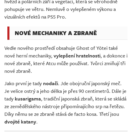
hvězd a polárních září a vegetaci, která se věrohodně
pohupuje ve větru. Nemluvě o vylepšeném výkonu a
vizuálních efektů na PS5 Pro.
NOVÉ MECHANIKY A ZBRANĚ
Vedle nového prostředí obsahuje Ghost of Yōtei také
nové herní mechaniky,
vylepšení hratelnosti
, a dokonce i
nové zbraně, které Atcu může používat. Tvůrci zmiňují tři
nové zbraně.
Jako první je tady
nodači
. Jde obojruční japonský meč.
Je velice ostrý a jeho délka je přes 90 centimetrů. Dále je
tady
kusarigama
, tradiční japonská zbraň, která se skládá
ze zemědělského nástroje připomínajícího srp na řetězu.
Díky němu se ze zbraně stává de facto kosa. Třetí jsou
dvojité katany
.