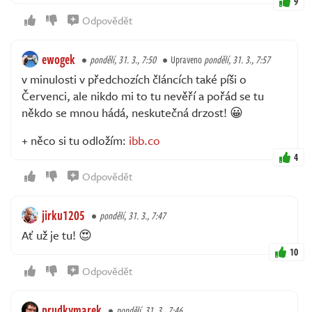
9
Odpovědět
ewogek
pondělí, 31. 3., 7:50
Upraveno
pondělí, 31. 3., 7:57
v minulosti v předchozích článcích také píši o
Červenci, ale nikdo mi to tu nevěří a pořád se tu
někdo se mnou hádá, neskutečná drzost! 😀
+ něco si tu odložím:
ibb.co
4
Odpovědět
jirku1205
pondělí, 31. 3., 7:47
Ať už je tu! 😍
10
Odpovědět
prudkymarek
pondělí, 31. 3., 7:46