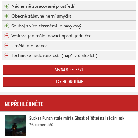
Nádherně zpracované prostředí
Obecně zábavná herní smyčka
Souboj s více zbraněmi je návykový
Veskrze jen málo inovací oproti jedničce
Umělá inteligence
Technické nedokonalosti (např. v dialozích)
SEZNAM RECENZÍ
JAK HODNOTÍME
NEPŘEHLÉDNĚTE
Sucker Punch stále míří s Ghost of Yōtei na letošní rok
76 komentářů