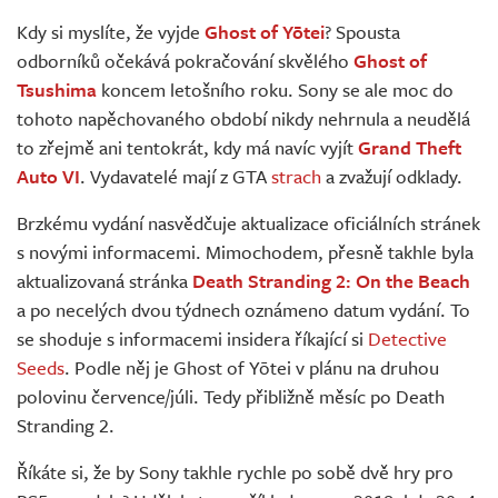
Živě
Kdy si myslíte, že vyjde
Ghost of Yōtei
? Spousta
odborníků očekává pokračování skvělého
Ghost of
Tsushima
koncem letošního roku. Sony se ale moc do
tohoto napěchovaného období nikdy nehrnula a neudělá
to zřejmě ani tentokrát, kdy má navíc vyjít
Grand Theft
Auto VI
. Vydavatelé mají z GTA
strach
a zvažují odklady.
Brzkému vydání nasvědčuje aktualizace oficiálních stránek
s novými informacemi. Mimochodem, přesně takhle byla
aktualizovaná stránka
Death Stranding 2: On the Beach
a po necelých dvou týdnech oznámeno datum vydání. To
se shoduje s informacemi insidera říkající si
Detective
Seeds
. Podle něj je Ghost of Yōtei v plánu na druhou
polovinu července/júli. Tedy přibližně měsíc po Death
Stranding 2.
Říkáte si, že by Sony takhle rychle po sobě dvě hry pro