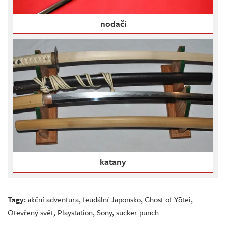
nodači
katany
Tagy:
akční adventura
,
feudální Japonsko
,
Ghost of Yōtei
,
Otevřený svět
,
Playstation
,
Sony
,
sucker punch