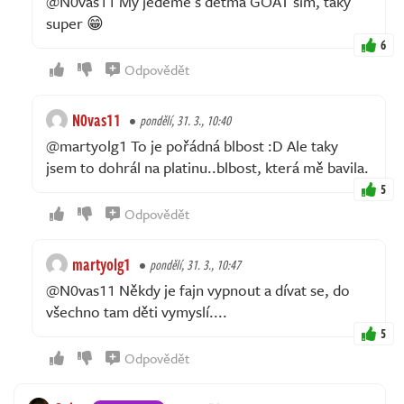
@N0vas11 My jedeme s dětma GOAT sim, taky
super 😁
6
Odpovědět
N0vas11
pondělí, 31. 3., 10:40
@martyolg1 To je pořádná blbost :D Ale taky
jsem to dohrál na platinu..blbost, která mě bavila.
5
Odpovědět
martyolg1
pondělí, 31. 3., 10:47
@N0vas11 Někdy je fajn vypnout a dívat se, do
všechno tam děti vymyslí....
5
Odpovědět