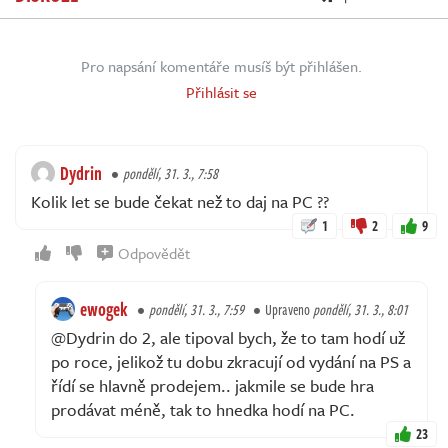
Pro napsání komentáře musíš být přihlášen.
Přihlásit se
Dydrin
pondělí, 31. 3., 7:58
Kolik let se bude čekat než to daj na PC ??
1
2
9
Odpovědět
ewogek
pondělí, 31. 3., 7:59
Upraveno
pondělí, 31. 3., 8:01
@Dydrin do 2, ale tipoval bych, že to tam hodí už
po roce, jelikož tu dobu zkracují od vydání na PS a
řídí se hlavně prodejem.. jakmile se bude hra
prodávat méně, tak to hnedka hodí na PC.
23