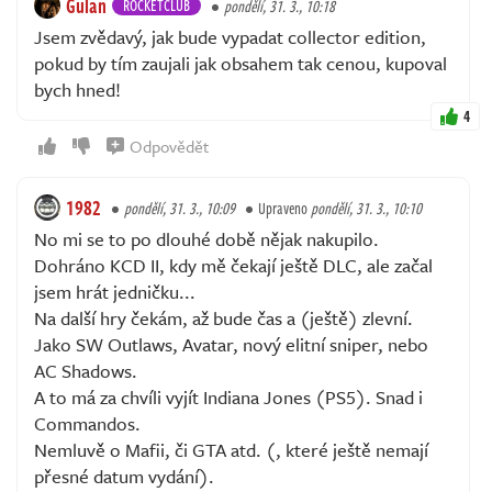
Gulan
ROCKETCLUB
pondělí, 31. 3., 10:18
Jsem zvědavý, jak bude vypadat collector edition,
pokud by tím zaujali jak obsahem tak cenou, kupoval
bych hned!
4
Odpovědět
1982
pondělí, 31. 3., 10:09
Upraveno
pondělí, 31. 3., 10:10
No mi se to po dlouhé době nějak nakupilo.
Dohráno KCD II, kdy mě čekají ještě DLC, ale začal
jsem hrát jedničku...
Na další hry čekám, až bude čas a (ještě) zlevní.
Jako SW Outlaws, Avatar, nový elitní sniper, nebo
AC Shadows.
A to má za chvíli vyjít Indiana Jones (PS5). Snad i
Commandos.
Nemluvě o Mafii, či GTA atd. (, které ještě nemají
přesné datum vydání).