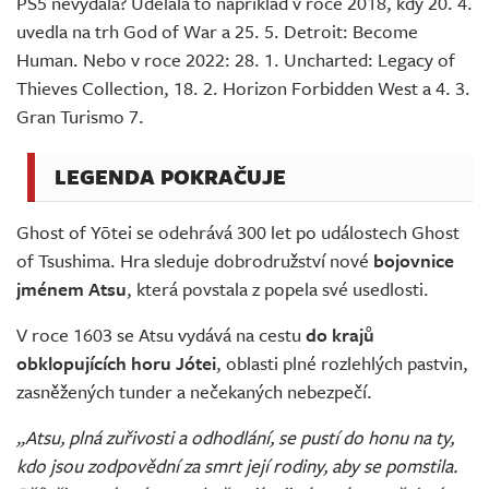
PS5 nevydala? Udělala to například v roce 2018, kdy 20. 4.
uvedla na trh God of War a 25. 5. Detroit: Become
Human. Nebo v roce 2022: 28. 1. Uncharted: Legacy of
Thieves Collection, 18. 2. Horizon Forbidden West a 4. 3.
Gran Turismo 7.
LEGENDA POKRAČUJE
Ghost of Yōtei se odehrává 300 let po událostech Ghost
of Tsushima. Hra sleduje dobrodružství nové
bojovnice
jménem Atsu
, která povstala z popela své usedlosti.
V roce 1603 se Atsu vydává na cestu
do krajů
obklopujících horu Jótei
, oblasti plné rozlehlých pastvin,
zasněžených tunder a nečekaných nebezpečí.
„Atsu, plná zuřivosti a odhodlání, se pustí do honu na ty,
kdo jsou zodpovědní za smrt její rodiny, aby se pomstila.