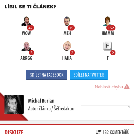
LÍBIL SE TI ČLÁNEK?
42
15
152
WOW
MEH
HMMM
3
2
2
ARRGG
HAHA
F
SDÍLET NA FACEBOOK
SDÍLET NA TWITTER
Nahlásit chybu
Michal Burian
Autor článku / Šéfredaktor
DISKUZE
| 32 KOMENTÁŘŮ