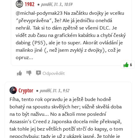
1982
pondělí, 31. 3., 10:59
@michal-podymak23 Na začátku dvojky je vcelku
"převyprávěna", že? Ale já jedničku onehdá
nehrál. Tak si to dám zpětně se všemi DLC. Je
vidět zub času na grafickém kabátku a chybí český
dabing (PS5), ale je to super. Akorát ovládání je
malinko jiné (, než jsem zvyklý z dvojky), což je
opruz...
6
Odpovědět
Cryptor
pondělí, 31. 3., 9:52
Fíha, tento rok opravdu je a ještě bude hodně
bohatý na spoustu skvělých her; vážně skvělá doba
na to být naživu... No a ačkoli mne poslední
Assassin's Creed z Japonska docela mile překvapil,
tak tohle jej bez větších potíží strčí do kapsy, o tom
nepochybuju; tady je už z ukázek jasné, že tohle je