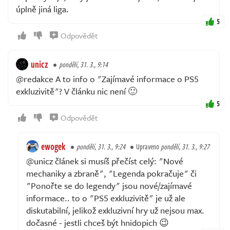
úplně jiná liga.
5
Odpovědět
unicz
pondělí, 31. 3., 9:14
@redakce A to info o "Zajímavé informace o PS5
exkluzivitě"? V článku nic není 🙂
5
Odpovědět
ewogek
pondělí, 31. 3., 9:24
Upraveno
pondělí, 31. 3., 9:27
@unicz článek si musíš přečíst celý: "Nové
mechaniky a zbraně", "Legenda pokračuje" či
"Ponořte se do legendy" jsou nové/zajímavé
informace.. to o "PS5 exkluzivitě" je už ale
diskutabilní, jelikož exkluzivní hry už nejsou max.
dočasné - jestli chceš být hnidopich 😉