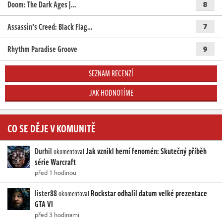
Doom: The Dark Ages |…
8
Assassin’s Creed: Black Flag…
7
Rhythm Paradise Groove
9
SEZNAM RECENZÍ
JAK HODNOTÍME
CO SE DĚJE V KOMUNITĚ
Durhil
Jak vznikl herní fenomén: Skutečný příběh
okomentoval
série Warcraft
před 1 hodinou
lister88
Rockstar odhalil datum velké prezentace
okomentoval
GTA VI
před 3 hodinami