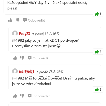
Každopádně GoY day 1 v nějaké speciální edici,
pleas!
8
Odpovědět
Pody23
pondělí, 31. 3., 10:40
@1982 jaky to je hrat KDC1 po dvojce?
Premyslim o tom stejnem😀
4
Odpovědět
martyolg1
pondělí, 31. 3., 10:41
@1982 Máš to těžké člověče! Držím ti palce, aby
jsi to ve zdraví zvládnul
6
Odpovědět