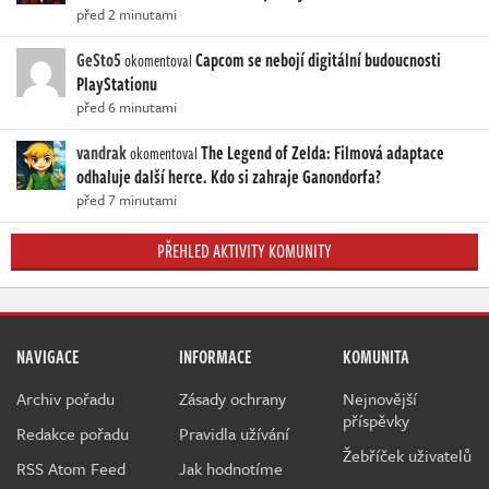
před 2 minutami
GeSto5
Capcom se nebojí digitální budoucnosti
okomentoval
PlayStationu
před 6 minutami
vandrak
The Legend of Zelda: Filmová adaptace
okomentoval
odhaluje další herce. Kdo si zahraje Ganondorfa?
před 7 minutami
PŘEHLED AKTIVITY KOMUNITY
NAVIGACE
INFORMACE
KOMUNITA
Archiv pořadu
Zásady ochrany
Nejnovější
příspěvky
Redakce pořadu
Pravidla užívání
Žebříček uživatelů
RSS Atom Feed
Jak hodnotíme