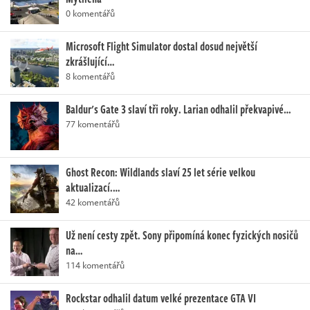
0 komentářů
Microsoft Flight Simulator dostal dosud největší
zkrášlující…
8 komentářů
Baldur's Gate 3 slaví tři roky. Larian odhalil překvapivé…
77 komentářů
Ghost Recon: Wildlands slaví 25 let série velkou
aktualizací.…
42 komentářů
Už není cesty zpět. Sony připomíná konec fyzických nosičů
na…
114 komentářů
Rockstar odhalil datum velké prezentace GTA VI