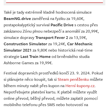
Také je tady extrémně kladně hodnocená simulace
BeamNG.drive
zaměřená na fyziku za 19,60€,
postapokalyptický survival
Pacific Drive
s cestou přes
zakázanou Zónu plnou nebezpečí a anomálií za 20,99€,
simulace dopravy
Transport Fever 2
za 13,59€,
Construction Simulator
za 19,24€,
Car Mechanic
Simulator 2021
za 9,80€ nebo historická real-time
strategie
Last Train Home
od brněnského studia
Ashborne Games za 19,99€.
Festival dopravních prostředků končí 23. 9. 2024. Pokud
si plánujete něco koupit, tak si
Steam peněženku
můžete
během minuty nabít přes kupon na
Herní-kupony.cz
.
Nepotřebujete platební kartu. K platbě můžete využít
online převod, běžný převod, můžete zaplatit pomocí
mobilního telefonu přes SMS nebo hotovostí na