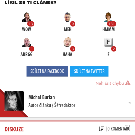
LÍBIL SE TI ČLÁNEK?
13
9
131
WOW
MEH
HMMM
1
3
2
ARRGG
HAHA
F
SDÍLET NA FACEBOOK
SDÍLET NA TWITTER
Nahlásit chybu
Michal Burian
Autor článku / Šéfredaktor
DISKUZE
| 0 KOMENTÁŘŮ