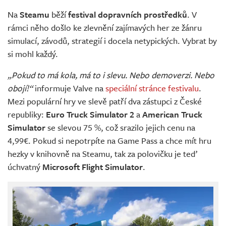
Živě
Na
Steamu
běží
festival dopravních prostředků
. V
rámci něho došlo ke zlevnění zajímavých her ze žánru
simulací, závodů, strategií i docela netypických. Vybrat by
si mohl každý.
„Pokud to má kola, má to i slevu. Nebo demoverzi. Nebo
obojí!“
informuje Valve na
speciální stránce festivalu
.
Mezi populární hry ve slevě patří dva zástupci z České
republiky:
Euro Truck Simulator 2
a
American Truck
Simulator
se slevou 75 %, což srazilo jejich cenu na
4,99€. Pokud si nepotrpíte na Game Pass a chce mít hru
hezky v knihovně na Steamu, tak za polovičku je teď
úchvatný
Microsoft Flight Simulator
.