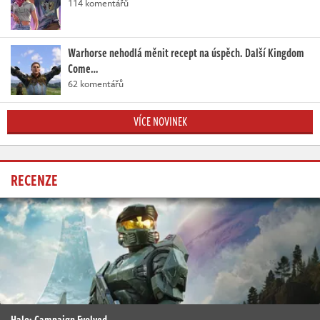
114 komentářů
Warhorse nehodlá měnit recept na úspěch. Další Kingdom
Come…
62 komentářů
VÍCE NOVINEK
RECENZE
Halo: Campaign Evolved