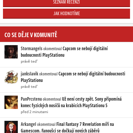
SEZNAM RECENZÍ
JAK HODNOTÍME
CO SE DĚJE V KOMUNITĚ
Stormangels
Capcom se nebojí digitální
okomentoval
budoucnosti PlayStationu
právě teď
jankslavik
Capcom se nebojí digitální budoucnosti
okomentoval
PlayStationu
právě teď
PanPrcstenu
Už není cesty zpět. Sony připomíná
okomentoval
konec fyzických nosičů na krabicích PlayStationu 5
před 2 minutami
Arkangel
Final Fantasy 7 Revelation míří na
okomentoval
Gamescom. Fanoušci se dočkají nových záběrů