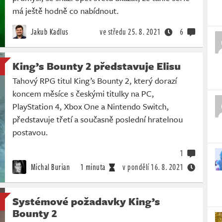
má ještě hodně co nabídnout.
Jakub Kadlus
ve středu
25. 8. 2021
6
King’s Bounty 2 představuje Elisu
Tahový RPG titul King’s Bounty 2, který dorazí
koncem měsíce s českými titulky na PC,
PlayStation 4, Xbox One a Nintendo Switch,
představuje třetí a současně poslední hratelnou
postavou.
1
Michal Burian
1 minuta
v pondělí
16. 8. 2021
Systémové požadavky King’s
Bounty 2