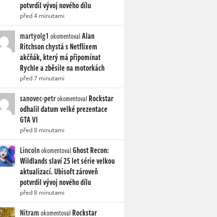
potvrdil vývoj nového dílu
před 4 minutami
martyolg1
Alan
okomentoval
Ritchson chystá s Netflixem
akčňák, který má připomínat
Rychle a zběsile na motorkách
před 7 minutami
sanovec-petr
Rockstar
okomentoval
odhalil datum velké prezentace
GTA VI
před 8 minutami
Lincoln
Ghost Recon:
okomentoval
Wildlands slaví 25 let série velkou
aktualizací. Ubisoft zároveň
potvrdil vývoj nového dílu
před 8 minutami
Nitram
Rockstar
okomentoval