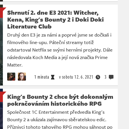
Shrnutí 2. dne E3 2021: Witcher,
Kena, King's Bounty 2 i Doki Doki
Literature Club
Druhý den E3 je za námi a poprvé jsme se dočkali i
filmového line-upu. Páteční streamy totiž
odstartoval Netflix se svými herními projekty. Dále
následovala Koch Media a její nová značka Prime
Matter.
1 minuta
v sobotu
12. 6. 2021
3
King's Bounty 2 chce být dokonalým
pokračováním historického RPG
Společnost 1C Entertainment předvedla King's
Bounty 2 a ukázala zajímavou sběratelskou edic.
Příznivci tohoto tahového RPG mohou sáhnout po