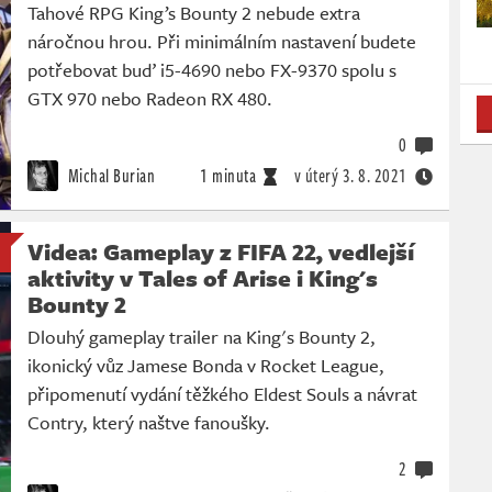
Tahové RPG King’s Bounty 2 nebude extra
náročnou hrou. Při minimálním nastavení budete
potřebovat buď i5-4690 nebo FX-9370 spolu s
GTX 970 nebo Radeon RX 480.
0
Michal Burian
1 minuta
v úterý
3. 8. 2021
Videa: Gameplay z FIFA 22, vedlejší
aktivity v Tales of Arise i King's
Bounty 2
Dlouhý gameplay trailer na King's Bounty 2,
ikonický vůz Jamese Bonda v Rocket League,
připomenutí vydání těžkého Eldest Souls a návrat
Contry, který naštve fanoušky.
2