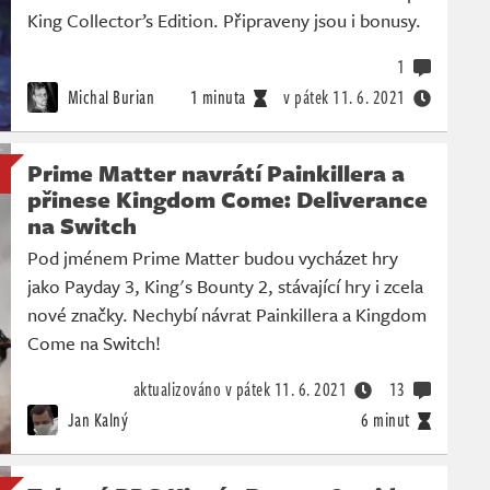
King Collector’s Edition. Připraveny jsou i bonusy.
1
Michal Burian
1 minuta
v pátek
11. 6. 2021
Prime Matter navrátí Painkillera a
přinese Kingdom Come: Deliverance
na Switch
Pod jménem Prime Matter budou vycházet hry
jako Payday 3, King's Bounty 2, stávající hry i zcela
nové značky. Nechybí návrat Painkillera a Kingdom
Come na Switch!
aktualizováno v pátek
11. 6. 2021
13
Jan Kalný
6 minut