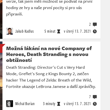
verze, tak jsem měli možnost se podívat na první
hodiny ze hry a naše první pocity si pro vás
připravili.
2
Jakub Kadlus
5 minut
v úterý
13. 7. 2021
Možná lákání na nové Company of
Heroes, Death Stranding s novou
obtížností
Death Stranding: Director's Cut s Very Hard
Mode, Greflet's Song z Kings Bounty 2, zatčen
hacker The Legend of Zelda: Breath of the Wild,
Fortnite ukazuje LeBrona Jamese a další zprávičky.
7
Michal Burian
3 minuty
v úterý
13. 7. 2021