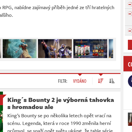
RPG, nabídne zajímavý příběh jedné ze tří hratelných
alšího.
C
FILTR:
VYDÁNO
King´s Bounty 2 je výborná tahovka
s hromadou ale
King’s Bounty se po několika letech opět vrací na
scénu. Legenda, která v roce 1990 změnila herní
průmysl, se snaží opět světu ukázat, že tahle série