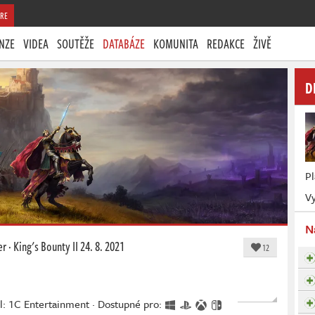
RE
NZE
VIDEA
SOUTĚŽE
DATABÁZE
KOMUNITA
REDAKCE
ŽIVĚ
D
P
Vy
N
er
·
King's Bounty II
24. 8. 2021
12
l: 1C Entertainment · Dostupné pro: