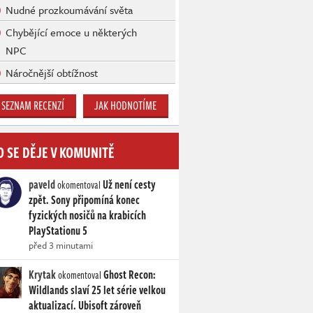
Nudné prozkoumávání světa
Chybějící emoce u některých
NPC
Náročnější obtížnost
SEZNAM RECENZÍ
JAK HODNOTÍME
O SE DĚJE V KOMUNITĚ
paveld
Už není cesty
okomentoval
zpět. Sony připomíná konec
fyzických nosičů na krabicích
PlayStationu 5
před 3 minutami
Krytak
Ghost Recon:
okomentoval
Wildlands slaví 25 let série velkou
aktualizací. Ubisoft zároveň