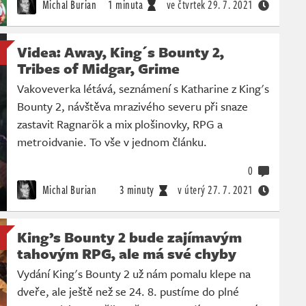
Michal Burian
1 minuta
ve čtvrtek
29. 7. 2021
Videa: Away, King´s Bounty 2,
Tribes of Midgar, Grime
Vakoveverka létává, seznámení s Katharine z King's
Bounty 2, návštěva mrazivého severu při snaze
zastavit Ragnarök a mix plošinovky, RPG a
metroidvanie. To vše v jednom článku.
0
Michal Burian
3 minuty
v úterý
27. 7. 2021
King’s Bounty 2 bude zajímavým
tahovým RPG, ale má své chyby
Vydání King's Bounty 2 už nám pomalu klepe na
dveře, ale ještě než se 24. 8. pustíme do plné