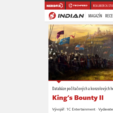
REALMERCH.STO
MAGAZÍN
RECE
Databáze počítačových a konzolových h
King's Bounty II
Vývojář: 1C Entertainment · Vydavate