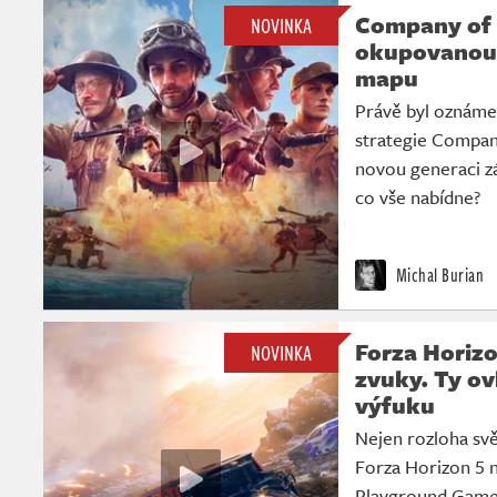
Company of 
NOVINKA
okupovanou 
mapu
Právě byl oznámen
strategie Company
novou generaci zá
co vše nabídne?
Michal Burian
Forza Horizo
NOVINKA
zvuky. Ty ov
výfuku
Nejen rozloha svě
Forza Horizon 5 n
Playground Games