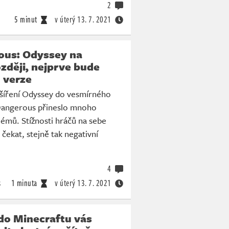
2
5 minut
v úterý
13. 7. 2021
rous: Odyssey na
zději, nejprve bude
 verze
zšíření Odyssey do vesmírného
 Dangerous přineslo mnoho
émů. Stížnosti hráčů na sebe
čekat, stejně tak negativní
4
s
1 minuta
v úterý
13. 7. 2021
do Minecraftu vás