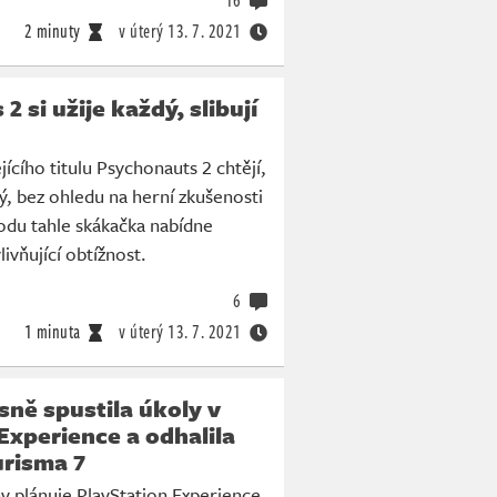
16
2 minuty
v úterý
13. 7. 2021
 si užije každý, slibují
ícího titulu Psychonauts 2 chtějí,
dý, bez ohledu na herní zkušenosti
odu tahle skákačka nabídne
livňující obtížnost.
6
1 minuta
v úterý
13. 7. 2021
ně spustila úkoly v
Experience a odhalila
urisma 7
y plánuje PlayStation Experience