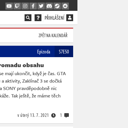
PŘIHLÁŠENÍ
ZPĚT NA KALENDÁŘ
Epizoda
S7E50
hromadu obsahu
se mají ukončit, když je čas. GTA
 a aktivity, Zaklínač 3 se dočká
 a SONY pravděpodobně nic
káže. Tak ještě, že máme těch
v úterý
13. 7. 2021
1