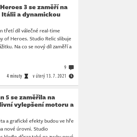
Heroes 3 se zaměří na
Itálii a dynamickou
 třetí díl válečné real-time
 of Heroes. Studio Relic slibuje
žitku. Na co se nový díl zaměří a
9
4 minuty
v úterý
13. 7. 2021
n 5 se zaměřila na
livní vylepšení motoru a
ta a grafické efekty budou ve hře
a nové úrovni. Studio
 kladlo důraz také na zvuky nové