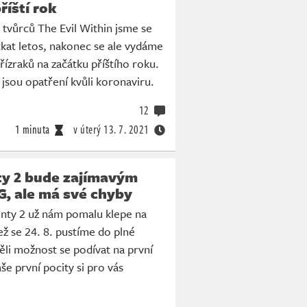
říští rok
tvůrců The Evil Within jsme se
kat letos, nakonec se ale vydáme
řízraků na začátku příštího roku.
sou opatření kvůli koronaviru.
12
1 minuta
v úterý
13. 7. 2021
ty 2 bude zajímavým
, ale má své chyby
unty 2 už nám pomalu klepe na
ež se 24. 8. pustíme do plné
ěli možnost se podívat na první
še první pocity si pro vás