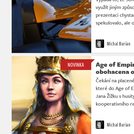
využít jiným způs
prezentaci chysta
spekulovalo, ale 
Michal Burian
Age of Empir
NOVINKA
obohacena o
Čekání na placené
které do Age of E
Jana Žižku s husit
kooperativního r
Michal Burian