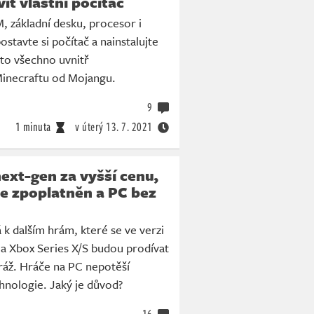
it vlastní počítač
, základní desku, procesor i
ostavte si počítač a nainstalujte
to všechno uvnitř
inecraftu od Mojangu.
9
1 minuta
v úterý
13. 7. 2021
next-gen za vyšší cenu,
e zpoplatněn a PC bez
 k dalším hrám, které se ve verzi
 a Xbox Series X/S budou prodívat
ráž. Hráče na PC nepotěší
hnologie. Jaký je důvod?