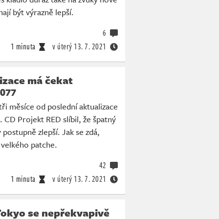
ají být výrazně lepší.
6
1 minuta
v úterý
13. 7. 2021
izace má čekat
077
tři měsíce od poslední aktualizace
CD Projekt RED slíbil, že špatný
 postupně zlepší. Jak se zdá,
 velkého patche.
42
1 minuta
v úterý
13. 7. 2021
Tokyo se nepřekvapivě