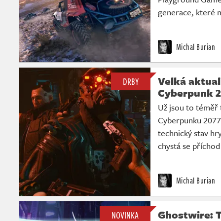
generace, které m
Michal Burian
Velká aktual
DRBY
Cyberpunk 2
Už jsou to téměř 
Cyberpunku 2077. 
technický stav hry
chystá se příchod
Michal Burian
Ghostwire: 
NOVINKA