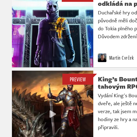
odkládá na p
Duchařské hry od 
původně měli doč
do Tokia plného p
Důvodem zdržení j
Martin Cvrček
King’s Boun
PREVIEW
tahovým RPG
Vydání King's Bo
dveře, ale ještě n
verze, tak jsem m
hodiny ze hry a na
připravili.