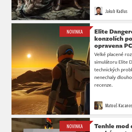
Jakub Kadlus
Elite Dange
NOVINKA
konzolích po
opravena PC
Velké placené ro
simulátoru Elite
technických probl
nenechaly dlouho 
recenze.
Matouš Kacano
Tenhle mod 
NOVINKA