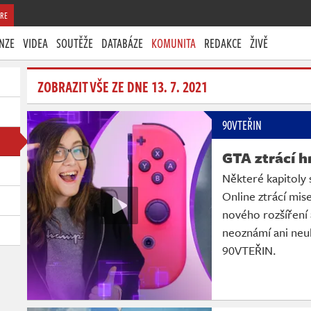
RE
NZE
VIDEA
SOUTĚŽE
DATABÁZE
KOMUNITA
REDAKCE
ŽIVĚ
ZOBRAZIT VŠE ZE DNE 13. 7. 2021
90VTEŘIN
GTA ztrácí 
Některé kapitoly 
Online ztrácí mise
nového rozšíření
neoznámí ani neu
90VTEŘIN.