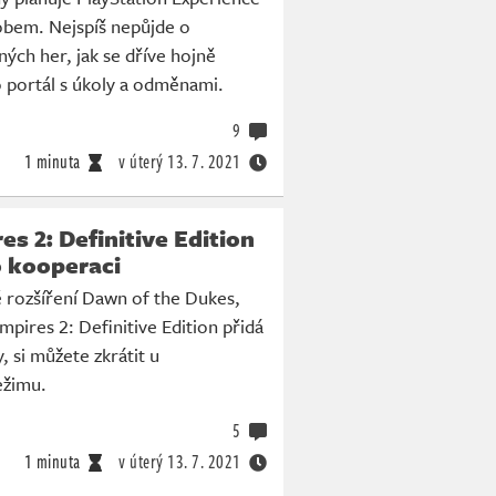
obem. Nejspíš nepůjde o
ných her, jak se dříve hojně
o portál s úkoly a odměnami.
9
1 minuta
v úterý
13. 7. 2021
es 2: Definitive Edition
 kooperaci
 rozšíření Dawn of the Dukes,
mpires 2: Definitive Edition přidá
y, si můžete zkrátit u
ežimu.
5
1 minuta
v úterý
13. 7. 2021