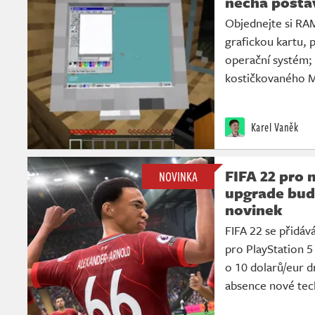
nechá postav
Objednejte si RAM
grafickou kartu, p
operační systém; 
kostičkovaného M
Karel Vaněk
FIFA 22 pro 
NOVINKA
upgrade bud
novinek
FIFA 22 se přidává
pro PlayStation 5
o 10 dolarů/eur d
absence nové tec