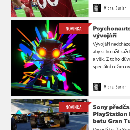
Michal Burian
Psychonauts 2
NOVINKA
vývojáři
Vývojáři nadcházej
aby si ho užil kaž
a věk. Z toho dův
speciální režim ov
Michal Burian
Sony předčas
NOVINKA
PlayStation 
betu Gran T
Vypadá to, že Son