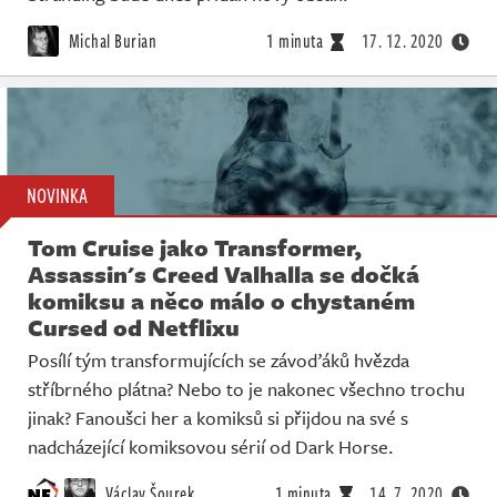
Michal Burian
1 minuta
17. 12. 2020
NOVINKA
Tom Cruise jako Transformer,
Assassin's Creed Valhalla se dočká
komiksu a něco málo o chystaném
Cursed od Netflixu
Posílí tým transformujících se závoďáků hvězda
stříbrného plátna? Nebo to je nakonec všechno trochu
jinak? Fanoušci her a komiksů si přijdou na své s
nadcházející komiksovou sérií od Dark Horse.
Václav Šourek
1 minuta
14. 7. 2020