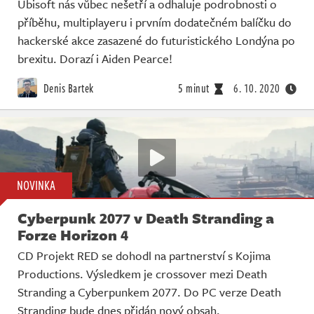
Ubisoft nás vůbec nešetří a odhaluje podrobnosti o
příběhu, multiplayeru i prvním dodatečném balíčku do
hackerské akce zasazené do futuristického Londýna po
brexitu. Dorazí i Aiden Pearce!
Denis Bartek
5 minut
6. 10. 2020
NOVINKA
Cyberpunk 2077 v Death Stranding a
Forze Horizon 4
CD Projekt RED se dohodl na partnerství s Kojima
Productions. Výsledkem je crossover mezi Death
Stranding a Cyberpunkem 2077. Do PC verze Death
Stranding bude dnes přidán nový obsah.