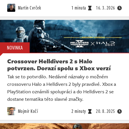
Živě
Martin Cvrček
1 minuta
16. 3. 2026
NOVINKA
Crossover Helldivers 2 s Halo
potvrzen. Dorazí spolu s Xbox verzí
Tak se to potvrdilo. Nedávné náznaky o možném
crossoveru Halo a Helldivers 2 byly pravdivé. Xbox a
PlayStation oznámili spolupráci a do Helldivers 2 se
dostane tematika této slavné značky.
Mojmír Kočí
2 minuty
20. 8. 2025