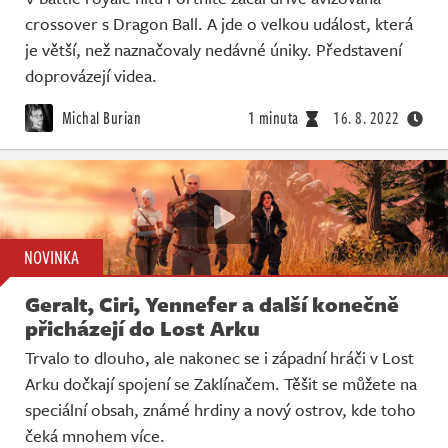
crossover s Dragon Ball. A jde o velkou událost, která
je větší, než naznačovaly nedávné úniky. Představení
doprovázejí videa.
Michal Burian
1 minuta
16. 8. 2022
NOVINKA
Geralt, Ciri, Yennefer a další konečně
přicházejí do Lost Arku
Trvalo to dlouho, ale nakonec se i západní hráči v Lost
Arku dočkají spojení se Zaklínačem. Těšit se můžete na
speciální obsah, známé hrdiny a nový ostrov, kde toho
čeká mnohem více.