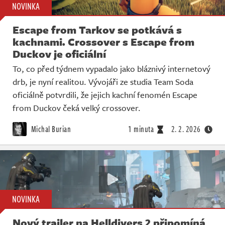
NOVINKA
Escape from Tarkov se potkává s
kachnami. Crossover s Escape from
Duckov je oficiální
To, co před týdnem vypadalo jako bláznivý internetový
drb, je nyní realitou. Vývojáři ze studia Team Soda
oficiálně potvrdili, že jejich kachní fenomén Escape
from Duckov čeká velký crossover.
Michal Burian
1 minuta
2. 2. 2026
NOVINKA
Nový trailer na Helldivers 2 připomíná