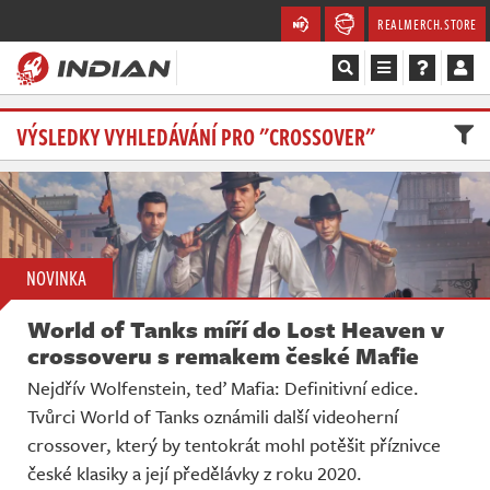
REALMERCH.STORE
Magazín
VÝSLEDKY VYHLEDÁVÁNÍ PRO "CROSSOVER"
Recenze
Videa
NOVINKA
Soutěže
World of Tanks míří do Lost Heaven v
Databáze
crossoveru s remakem české Mafie
Nejdřív Wolfenstein, teď Mafia: Definitivní edice.
Komunita
Tvůrci World of Tanks oznámili další videoherní
crossover, který by tentokrát mohl potěšit příznivce
Redakce
české klasiky a její předělávky z roku 2020.