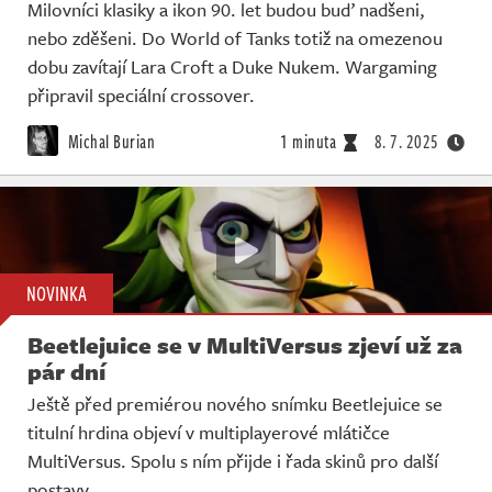
Milovníci klasiky a ikon 90. let budou buď nadšeni,
nebo zděšeni. Do World of Tanks totiž na omezenou
dobu zavítají Lara Croft a Duke Nukem. Wargaming
připravil speciální crossover.
Michal Burian
1 minuta
8. 7. 2025
NOVINKA
Beetlejuice se v MultiVersus zjeví už za
pár dní
Ještě před premiérou nového snímku Beetlejuice se
titulní hrdina objeví v multiplayerové mlátičce
MultiVersus. Spolu s ním přijde i řada skinů pro další
postavy.