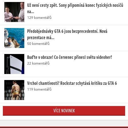
Už není cesty zpět. Sony připomíná konec fyzických nosičů
na…
129 komentářů
Předobjednávky GTA 6 jsou bezprecedentní. Nová
prezentace má…
50 komentářů
Buďte v obraze! Co červenec přinesl světu videoher?
22 komentářů
Vrchol chamtivosti? Rockstar schytává kritiku za GTA 6
119 komentářů
VÍCE NOVINEK