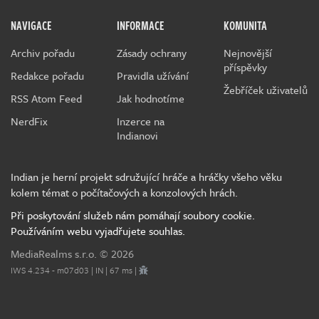
NAVIGACE
INFORMACE
KOMUNITA
Archiv pořadu
Zásady ochrany
Nejnovější
příspěvky
Redakce pořadu
Pravidla užívání
Žebříček uživatelů
RSS Atom Feed
Jak hodnotíme
NerdFix
Inzerce na
Indianovi
Indian je herní projekt sdružující hráče a hráčky všeho věku
kolem témat o počítačových a konzolových hrách.
Při poskytování služeb nám pomáhají soubory cookie.
Používáním webu vyjadřujete souhlas.
MediaRealms s.r.o.
© 2026
IWS 4.234 - m07d03 | IN | 67 ms |