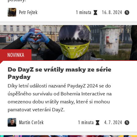
Petr Fejtek
1 minuta
16. 8. 2024
NOVINKA
Do DayZ se vrátily masky ze série
Payday
Díky letní události nazvané PaydayZ 2024 se do
úspěšného survivalu od Bohemia Interactive na
omezenou dobu vrátily masky, které si mohou
pamatovat veteráni DayZ.
Martin Cvrček
1 minuta
4. 7. 2024