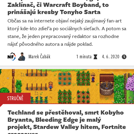
Zaklínač, či Warcraft Boyband, to
prinášajú kresby Tonyho Sarta
Občas sa na internete objaví nejaký zaujímavý fan-art
ktorý kde-kto zdieľa po sociálnych sieťach. A potom sa
stane, že jeden prepracovaný redaktor sa rozhodne
nájsť pôvodného autora a nájde poklad.
Marek Čabák
1 minuta
4. 6. 2020
STRUČNĚ
Techland se přestěhoval, smrt Kobyho
Bryanta, Bleeding Edge je malý
projekt, Stardew Valley hitem, Fortnite
crossover