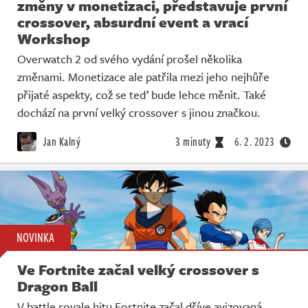
změny v monetizaci, představuje první
crossover, absurdní event a vrací
Workshop
Overwatch 2 od svého vydání prošel několika
změnami. Monetizace ale patřila mezi jeho nejhůře
přijaté aspekty, což se teď bude lehce měnit. Také
dochází na první velký crossover s jinou značkou.
Jan Kalný
3 minuty
6. 2. 2023
NOVINKA
Ve Fortnite začal velký crossover s
Dragon Ball
V battle royale hitu Fortnite začal dříve avizovaná