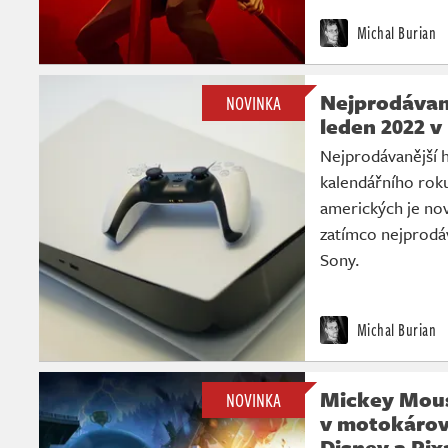
Michal Burian
Nejprodávaně
NOVINKA
leden 2022 v
Nejprodávanější 
kalendářního rok
amerických je no
zatímco nejprodáv
Sony.
Michal Burian
Mickey Mous
NOVINKA
v motokárov
Disney a Pix