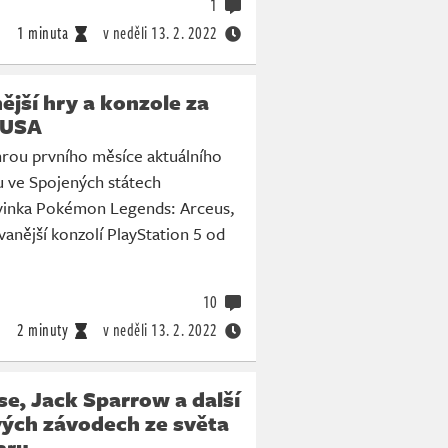
1
1 minuta
v neděli
13. 2. 2022
jší hry a konzole za
 USA
hrou prvního měsíce aktuálního
u ve Spojených státech
vinka Pokémon Legends: Arceus,
anější konzolí PlayStation 5 od
10
2 minuty
v neděli
13. 2. 2022
e, Jack Sparrow a další
ých závodech ze světa
aru