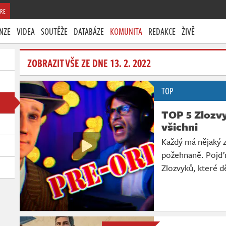
RE
NZE
VIDEA
SOUTĚŽE
DATABÁZE
KOMUNITA
REDAKCE
ŽIVĚ
ZOBRAZIT VŠE ZE DNE 13. 2. 2022
TOP
TOP 5 Zlozv
všichni
Každý má nějaký z
požehnaně. Pojďm
Zlozvyků, které d