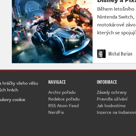
Během letošního l
Nintenda Switch, 
motokárové závo
kterých se spojují
Michal Burian
NAVIGACE
INFORMACE
 a hráčky všeho věku
ých hrách.
Archiv pořadu
Zásady ochrany
Redakce pořadu
Pravidla užívání
ubory cookie.
RSS Atom Feed
Jak hodnotíme
NerdFix
Inzerce na Indianovi