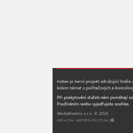
Indian je herní projekt sdružující hráče
kolem témat o počítačových a konzolov
Při poskytování služeb nám pomáhají so
Používáním webu vyjadřujete souhlas.
MediaRealms s.r.o.
© 2026
IWS 4.234 - m07d03 | IN | 28 ms |