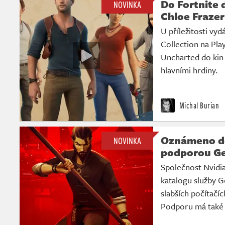
Do Fortnite 
NOVINKA
Chloe Frazer
U příležitosti vy
Collection na Pla
Uncharted do kin 
hlavními hrdiny.
Michal Burian
Oznámeno de
NOVINKA
podporou G
Společnost Nvidia
katalogu služby 
slabších počítačí
Podporu má také 