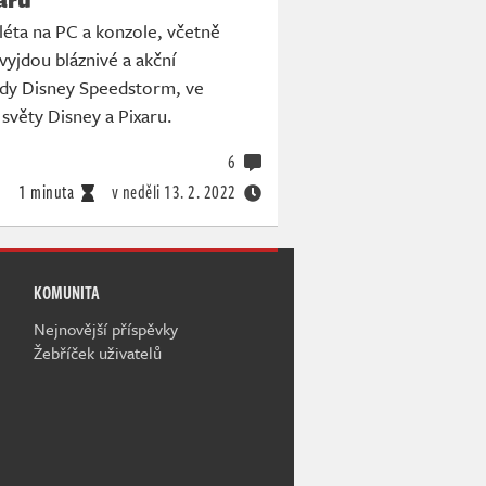
éta na PC a konzole, včetně
vyjdou bláznivé a akční
dy Disney Speedstorm, ve
 světy Disney a Pixaru.
6
1 minuta
v neděli
13. 2. 2022
KOMUNITA
Nejnovější příspěvky
Žebříček uživatelů