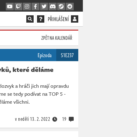
PŘIHLÁŠENÍ
ZPĚT NA KALENDÁŘ
Epizoda
S1E237
yků, které děláme
lozvyk a hráči jich mají opravdu
e se tedy podívat na TOP 5 -
ěláme všichni.
v neděli
13. 2. 2022
19