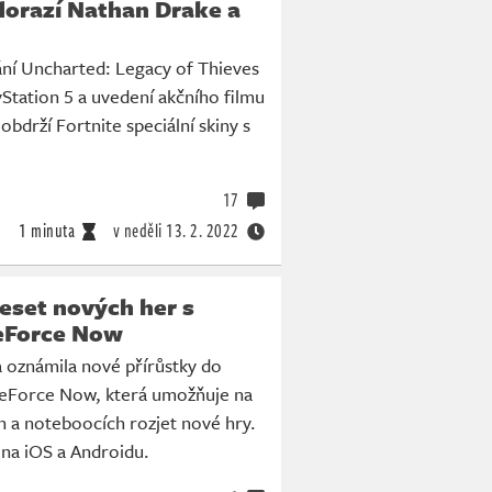
dorazí Nathan Drake a
dání Uncharted: Legacy of Thieves
yStation 5 a uvedení akčního filmu
obdrží Fortnite speciální skiny s
17
1 minuta
v neděli
13. 2. 2022
set nových her s
eForce Now
 oznámila nové přírůstky do
GeForce Now, která umožňuje na
ch a noteboocích rozjet nové hry.
na iOS a Androidu.