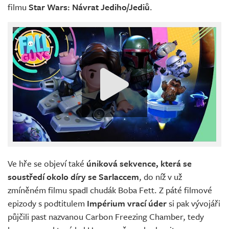
filmu
Star Wars: Návrat Jediho/Jediů
.
Ve hře se objeví také
úniková sekvence, která se
soustředí okolo díry se Sarlaccem
, do níž v už
zmíněném filmu spadl chudák Boba Fett. Z páté filmové
epizody s podtitulem
Impérium vrací úder
si pak vývojáři
půjčili past nazvanou Carbon Freezing Chamber, tedy