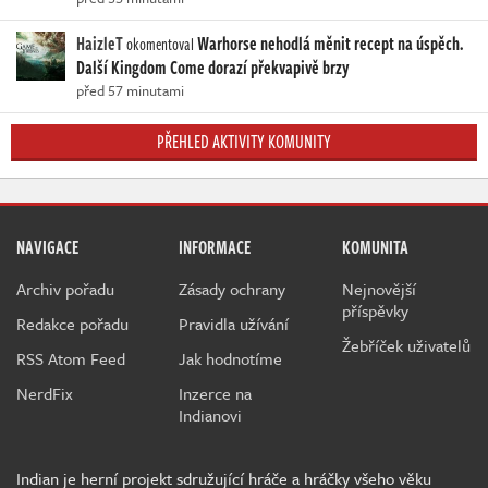
HaizleT
Warhorse nehodlá měnit recept na úspěch.
okomentoval
Další Kingdom Come dorazí překvapivě brzy
před 57 minutami
PŘEHLED AKTIVITY KOMUNITY
NAVIGACE
INFORMACE
KOMUNITA
Archiv pořadu
Zásady ochrany
Nejnovější
příspěvky
Redakce pořadu
Pravidla užívání
Žebříček uživatelů
RSS Atom Feed
Jak hodnotíme
NerdFix
Inzerce na
Indianovi
Indian je herní projekt sdružující hráče a hráčky všeho věku