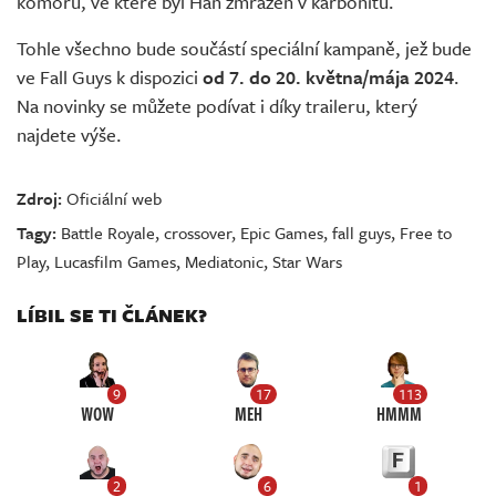
komoru, ve které byl Han zmražen v karbonitu.
Tohle všechno bude součástí speciální kampaně, jež bude
ve Fall Guys k dispozici
od 7. do 20. května/mája 2024
.
Na novinky se můžete podívat i díky traileru, který
najdete výše.
Zdroj:
Oficiální web
Tagy:
Battle Royale
,
crossover
,
Epic Games
,
fall guys
,
Free to
Play
,
Lucasfilm Games
,
Mediatonic
,
Star Wars
LÍBIL SE TI ČLÁNEK?
9
17
113
WOW
MEH
HMMM
2
6
1