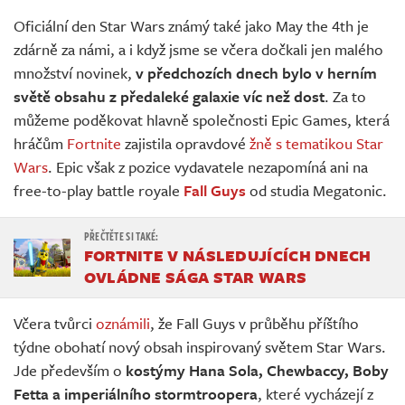
Živě
Oficiální den Star Wars známý také jako May the 4th je
zdárně za námi, a i když jsme se včera dočkali jen malého
množství novinek,
v předchozích dnech bylo v herním
světě obsahu z předaleké galaxie víc než dost
. Za to
můžeme poděkovat hlavně společnosti Epic Games, která
hráčům
Fortnite
zajistila opravdové
žně s tematikou Star
Wars
. Epic však z pozice vydavatele nezapomíná ani na
free-to-play battle royale
Fall Guys
od studia Megatonic.
FORTNITE V NÁSLEDUJÍCÍCH DNECH
OVLÁDNE SÁGA STAR WARS
Včera tvůrci
oznámili
, že Fall Guys v průběhu příštího
týdne obohatí nový obsah inspirovaný světem Star Wars.
Jde především o
kostýmy Hana Sola, Chewbaccy, Boby
Fetta a imperiálního stormtroopera
, které vycházejí z