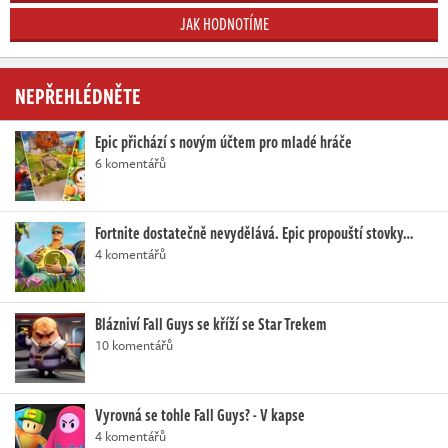
JAK HODNOTÍME
NEPŘEHLÉDNĚTE
Epic přichází s novým účtem pro mladé hráče
6 komentářů
Fortnite dostatečně nevydělává. Epic propouští stovky…
4 komentářů
Blázniví Fall Guys se kříží se Star Trekem
10 komentářů
Vyrovná se tohle Fall Guys? - V kapse
4 komentářů