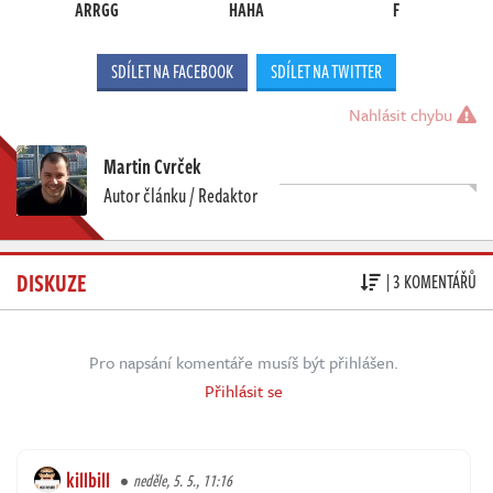
ARRGG
HAHA
F
SDÍLET NA FACEBOOK
SDÍLET NA TWITTER
Nahlásit chybu
Martin Cvrček
Autor článku / Redaktor
DISKUZE
| 3 KOMENTÁŘŮ
Pro napsání komentáře musíš být přihlášen.
Přihlásit se
killbill
neděle, 5. 5., 11:16