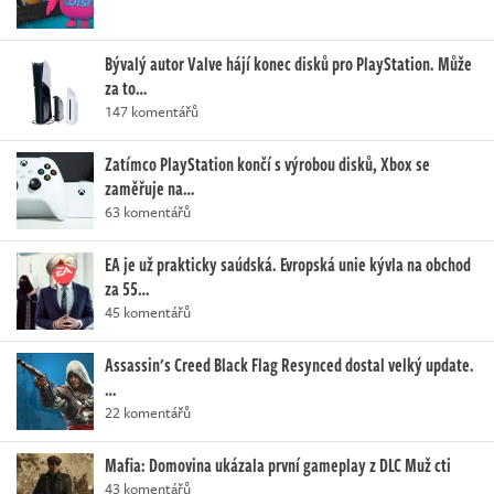
Bývalý autor Valve hájí konec disků pro PlayStation. Může
za to…
147 komentářů
Zatímco PlayStation končí s výrobou disků, Xbox se
zaměřuje na…
63 komentářů
EA je už prakticky saúdská. Evropská unie kývla na obchod
za 55…
45 komentářů
Assassin's Creed Black Flag Resynced dostal velký update.
…
22 komentářů
Mafia: Domovina ukázala první gameplay z DLC Muž cti
43 komentářů