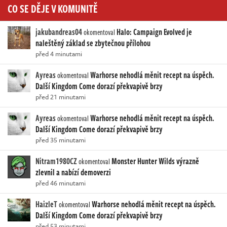
CO SE DĚJE V KOMUNITĚ
jakubandreas04
Halo: Campaign Evolved je
okomentoval
naleštěný základ se zbytečnou přílohou
před 4 minutami
Ayreas
Warhorse nehodlá měnit recept na úspěch.
okomentoval
Další Kingdom Come dorazí překvapivě brzy
před 21 minutami
Ayreas
Warhorse nehodlá měnit recept na úspěch.
okomentoval
Další Kingdom Come dorazí překvapivě brzy
před 35 minutami
Nitram1980CZ
Monster Hunter Wilds výrazně
okomentoval
zlevnil a nabízí demoverzi
před 46 minutami
HaizleT
Warhorse nehodlá měnit recept na úspěch.
okomentoval
Další Kingdom Come dorazí překvapivě brzy
před 53 minutami