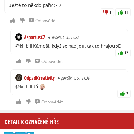
Ještě to někdo paří? :-D
1
11
Odpovědět
AspartusCZ
neděle, 5. 5., 12:22
@killbill Kámoši, když se napijou, tak to hrajou xD
12
Odpovědět
OdpadKreativity
pondělí, 6. 5., 11:36
@killbill Já
2
Odpovědět
DETAIL K OZNAČENÉ HŘE