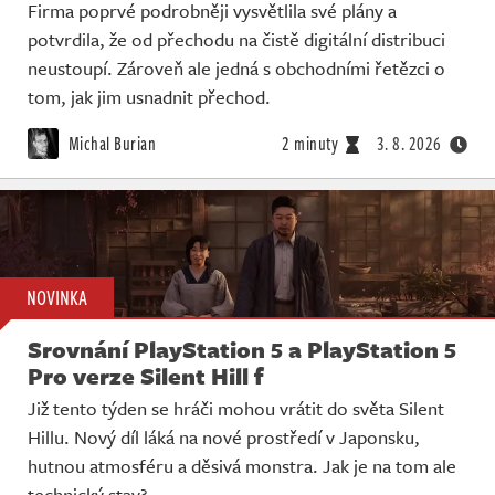
Firma poprvé podrobněji vysvětlila své plány a
potvrdila, že od přechodu na čistě digitální distribuci
neustoupí. Zároveň ale jedná s obchodními řetězci o
tom, jak jim usnadnit přechod.
Michal Burian
2 minuty
3. 8. 2026
NOVINKA
Srovnání PlayStation 5 a PlayStation 5
Pro verze Silent Hill f
Již tento týden se hráči mohou vrátit do světa Silent
Hillu. Nový díl láká na nové prostředí v Japonsku,
hutnou atmosféru a děsivá monstra. Jak je na tom ale
technický stav?