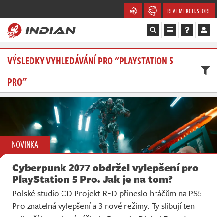
REALMERCH.STORE
Magazín
VÝSLEDKY VYHLEDÁVÁNÍ PRO "PLAYSTATION 5
PRO"
Recenze
Videa
Soutěže
NOVINKA
Databáze
Cyberpunk 2077 obdržel vylepšení pro
Komunita
PlayStation 5 Pro. Jak je na tom?
Polské studio CD Projekt RED přineslo hráčům na PS5
Redakce
Pro znatelná vylepšení a 3 nové režimy. Ty slibují ten