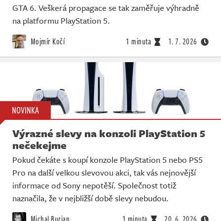
GTA 6. Veškerá propagace se tak zaměřuje výhradně
na platformu PlayStation 5.
Mojmír Kočí
1 minuta
1. 7. 2026
NOVINKA
Výrazné slevy na konzoli PlayStation 5
nečekejme
Pokud čekáte s koupí konzole PlayStation 5 nebo PS5
Pro na další velkou slevovou akci, tak vás nejnovější
informace od Sony nepotěší. Společnost totiž
naznačila, že v nejbližší době slevy nebudou.
Michal Burian
1 minuta
20. 6. 2026