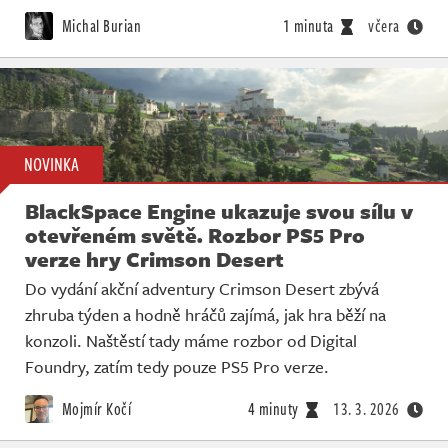
Michal Burian
1 minuta
včera
NOVINKA
BlackSpace Engine ukazuje svou sílu v
otevřeném světě. Rozbor PS5 Pro
verze hry Crimson Desert
Do vydání akční adventury Crimson Desert zbývá
zhruba týden a hodně hráčů zajímá, jak hra běží na
konzoli. Naštěstí tady máme rozbor od Digital
Foundry, zatím tedy pouze PS5 Pro verze.
Mojmír Kočí
4 minuty
13. 3. 2026