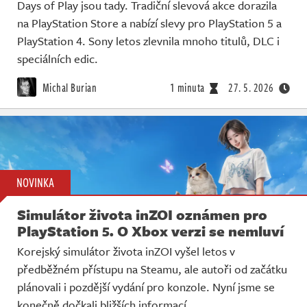
Days of Play jsou tady. Tradiční slevová akce dorazila
na PlayStation Store a nabízí slevy pro PlayStation 5 a
PlayStation 4. Sony letos zlevnila mnoho titulů, DLC i
speciálních edic.
Michal Burian
1 minuta
27. 5. 2026
NOVINKA
Simulátor života inZOI oznámen pro
PlayStation 5. O Xbox verzi se nemluví
Korejský simulátor života inZOI vyšel letos v
předběžném přístupu na Steamu, ale autoři od začátku
plánovali i pozdější vydání pro konzole. Nyní jsme se
konečně dočkali bližších informací.