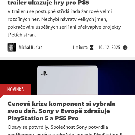
trailer ukazuje hry pro PS5
V traileru se postupně střídá řada žánrově velmi
rozdílných her. Nechybí návraty velkých jmen,
pokračování úspěšných sérií ani překvapivé projekty
třetích stran.
Michal Burian
1 minuta
10. 12. 2025
NOVINKA
Cenová krize komponent si vybrala
svou daň. Sony v Evropě zdražuje
PlayStation 5 a PS5 Pro
Obavy se potvrdily. Společnost Sony potvrdila
nepříjemnou zprávu a zdražuje konzole PlayStation 5