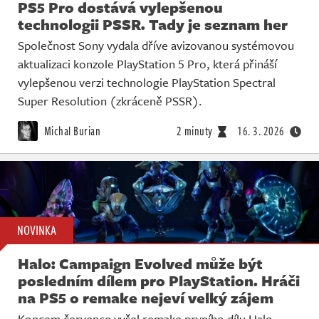
PS5 Pro dostává vylepšenou
technologii PSSR. Tady je seznam her
Společnost Sony vydala dříve avizovanou systémovou
aktualizaci konzole PlayStation 5 Pro, která přináší
vylepšenou verzi technologie PlayStation Spectral
Super Resolution (zkráceně PSSR).
Michal Burian
2 minuty
16. 3. 2026
NOVINKA
Halo: Campaign Evolved může být
posledním dílem pro PlayStation. Hráči
na PS5 o remake nejeví velký zájem
Koncem července vyšel remake prvního dílu Halo,