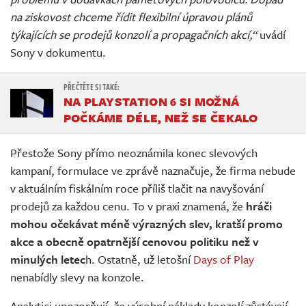
na ziskovost chceme řídit flexibilní úpravou plánů
týkajících se prodejů konzolí a propagačních akcí,“
uvádí
Sony v dokumentu.
NA PLAYSTATION 6 SI MOŽNÁ
POČKÁME DÉLE, NEŽ SE ČEKALO
Přestože Sony přímo neoznámila konec slevových
kampaní, formulace ve zprávě naznačuje, že firma nebude
v aktuálním fiskálním roce příliš tlačit na navyšování
prodejů za každou cenu. To v praxi znamená, že
hráči
mohou očekávat méně výrazných slev, kratší promo
akce a obecně opatrnější cenovou politiku než v
minulých letec
h. Ostatně, už letošní
Days of Play
nenabídly slevy na konzole.
Analytici upozorňují, že výrobní náklady konzolí zůstávají