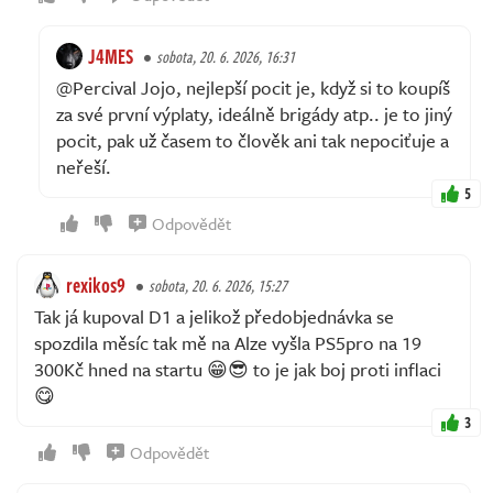
J4MES
sobota, 20. 6. 2026, 16:31
@Percival Jojo, nejlepší pocit je, když si to koupíš
za své první výplaty, ideálně brigády atp.. je to jiný
pocit, pak už časem to člověk ani tak nepociťuje a
neřeší.
5
Odpovědět
rexikos9
sobota, 20. 6. 2026, 15:27
Tak já kupoval D1 a jelikož předobjednávka se
spozdila měsíc tak mě na Alze vyšla PS5pro na 19
300Kč hned na startu 😁😎 to je jak boj proti inflaci
😋
3
Odpovědět