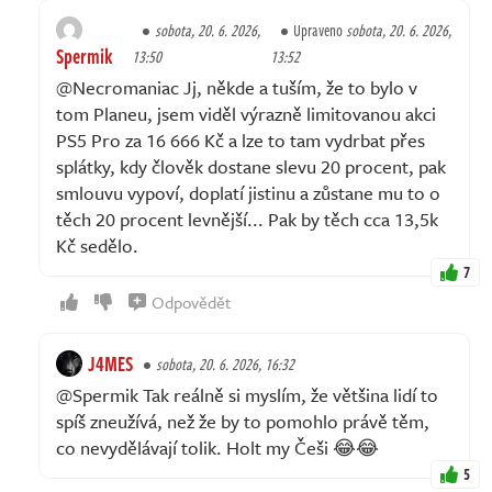
sobota, 20. 6. 2026,
Upraveno
sobota, 20. 6. 2026,
Spermik
13:50
13:52
@Necromaniac Jj, někde a tuším, že to bylo v
tom Planeu, jsem viděl výrazně limitovanou akci
PS5 Pro za 16 666 Kč a lze to tam vydrbat přes
splátky, kdy člověk dostane slevu 20 procent, pak
smlouvu vypoví, doplatí jistinu a zůstane mu to o
těch 20 procent levnější... Pak by těch cca 13,5k
Kč sedělo.
7
Odpovědět
J4MES
sobota, 20. 6. 2026, 16:32
@Spermik Tak reálně si myslím, že většina lidí to
spíš zneužívá, než že by to pomohlo právě těm,
co nevydělávají tolik. Holt my Češi 😂😂
5