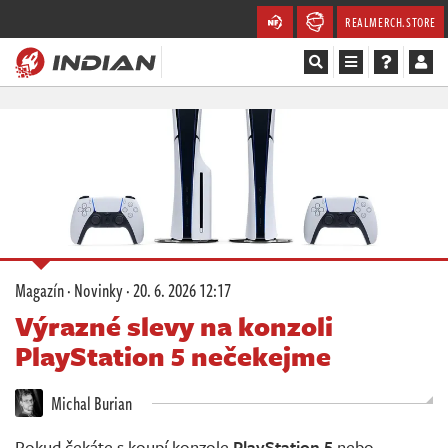
REALMERCH.STORE
Magazín
Recenze
Videa
Soutěže
Magazín
·
Novinky
·
20. 6. 2026 12:17
Databáze
Výrazné slevy na konzoli
PlayStation 5 nečekejme
Komunita
Michal Burian
Redakce
Pokud čekáte s koupí konzole
PlayStation 5
nebo