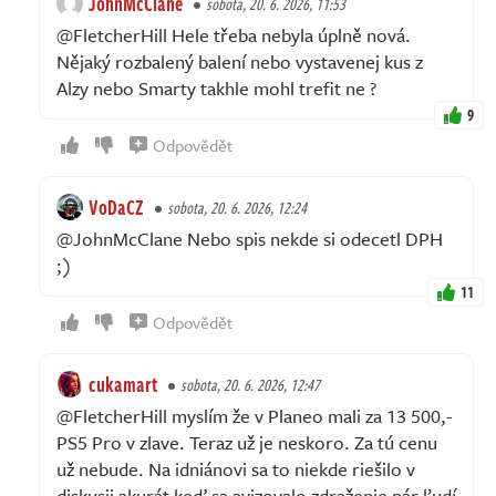
JohnMcClane
sobota, 20. 6. 2026, 11:53
@FletcherHill Hele třeba nebyla úplně nová.
Nějaký rozbalený balení nebo vystavenej kus z
Alzy nebo Smarty takhle mohl trefit ne ?
9
Odpovědět
VoDaCZ
sobota, 20. 6. 2026, 12:24
@JohnMcClane Nebo spis nekde si odecetl DPH
;)
11
Odpovědět
cukamart
sobota, 20. 6. 2026, 12:47
@FletcherHill myslím že v Planeo mali za 13 500,-
PS5 Pro v zlave. Teraz už je neskoro. Za tú cenu
už nebude. Na idniánovi sa to niekde riešilo v
diskusii akurát keď sa avizovalo zdraženie pár ľudí