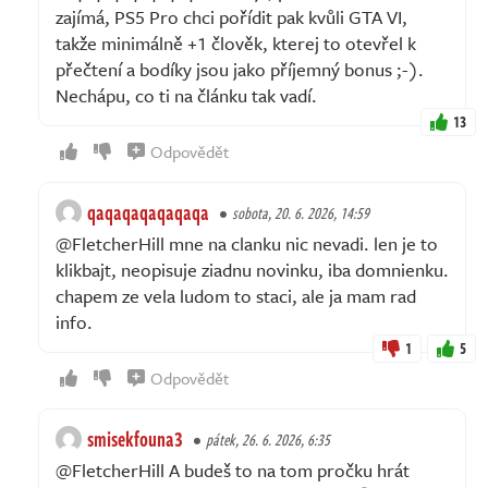
zajímá, PS5 Pro chci pořídit pak kvůli GTA VI,
takže minimálně +1 člověk, kterej to otevřel k
přečtení a bodíky jsou jako příjemný bonus ;-).
Nechápu, co ti na článku tak vadí.
13
Odpovědět
qaqaqaqaqaqaqa
sobota, 20. 6. 2026, 14:59
@FletcherHill mne na clanku nic nevadi. len je to
klikbajt, neopisuje ziadnu novinku, iba domnienku.
chapem ze vela ludom to staci, ale ja mam rad
info.
1
5
Odpovědět
smisekfouna3
pátek, 26. 6. 2026, 6:35
@FletcherHill A budeš to na tom pročku hrát