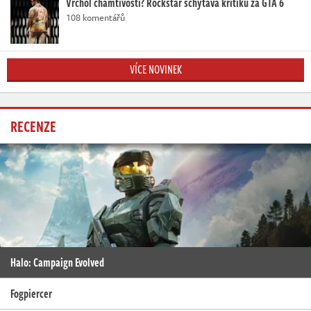
Vrchol chamtivosti? Rockstar schytává kritiku za GTA 6
108 komentářů
VÍCE NOVINEK
RECENZE
Halo: Campaign Evolved
Fogpiercer