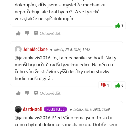
dokoupím, dřív jsem si myslel že mechaniku
nepotřebuju ale bral bych GTA ve fyzické
verzi,takže nejspíš dokoupím
9
Odpovědět
JohnMcClane
sobota, 20. 6. 2026, 11:52
@jakubkavis2016 Jo, ta mechanika se hodí. Na ty
menší hry určitě radši fyzickou edici. Na něco u
čeho vím že strávím vyšší desítky nebo stovky
hodin radši digitál.
1
6
Odpovědět
darth-stofi
ROCKETCLUB
sobota, 20. 6. 2026, 12:09
@jakubkavis2016 Před Vánocema jsem to za tu
cenu chytnul dokonce s mechanikou. Dobře jsem