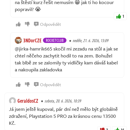
na štěstí kurz řešit nemusím 😁 jak ti ho kocour
popravil? 😭
1
Odpovědět
3NDorCZE
ROCKETCLUB
neděle, 21. 6. 2026, 13:09
@jirka-hamrik665 skočil mi zezadu na stůl a jak se
chtel něčeho zachytit hodil to na zem. Bohužel
tak blbě ze se zalomily ty vidličky kam dáváš kabel
a nakoupila zakladovka
Odpovědět
GeraldosCZ
sobota, 20. 6. 2026, 10:39
Já jsem ještě kupoval, pár dní než mělo být globálně
zdražení, Playstation 5 PRO za krásnou cenu 13500
Kč.
3
16