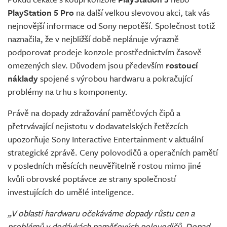
Živě
PlayStation 5 Pro
na další velkou slevovou akci, tak vás
nejnovější informace od Sony nepotěší. Společnost totiž
naznačila, že v nejbližší době neplánuje výrazně
podporovat prodeje konzole prostřednictvím časově
omezených slev. Důvodem jsou především
rostoucí
náklady
spojené s výrobou hardwaru a pokračující
problémy na trhu s komponenty.
Právě na dopady zdražování paměťových čipů a
přetrvávající nejistotu v dodavatelských řetězcích
upozorňuje Sony Interactive Entertainment v aktuální
strategické zprávě. Ceny polovodičů a operačních pamětí
v posledních měsících neuvěřitelně rostou mimo jiné
kvůli obrovské poptávce ze strany společností
investujících do umělé inteligence.
„V oblasti hardwaru očekáváme dopady růstu cen a
problémů v dodávkách paměťových polovodičů. Dopad