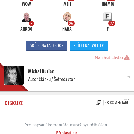
WOW
MEH
HMMM
5
25
27
ARRGG
HAHA
F
SDÍLET NA FACEBOOK
SDÍLET NA TWITTER
Nahlásit chybu
Michal Burian
Autor článku / Šéfredaktor
DISKUZE
| 38 KOMENTÁŘŮ
Pro napsání komentáře musíš být přihlášen.
Přihlásit se