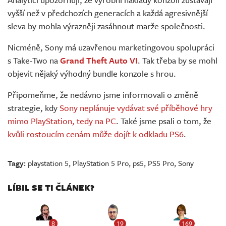
vyšší než v předchozích generacích a každá agresivnější
sleva by mohla výrazněji zasáhnout marže společnosti.
Nicméně, Sony má uzavřenou marketingovou spolupráci
s Take-Two na
Grand Theft Auto VI
. Tak třeba by se mohl
objevit nějaký výhodný bundle konzole s hrou.
Připomeňme, že nedávno jsme informovali o změně
strategie, kdy
Sony neplánuje vydávat své příběhové hry
mimo PlayStation, tedy na PC
. Také jsme psali o tom, že
kvůli rostoucím cenám může dojít k odkladu PS6
.
Tagy:
playstation 5
,
PlayStation 5 Pro
,
ps5
,
PS5 Pro
,
Sony
LÍBIL SE TI ČLÁNEK?
8
19
169