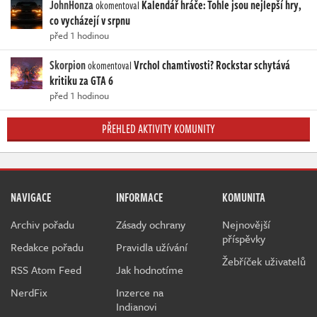
JohnHonza
Kalendář hráče: Tohle jsou nejlepší hry,
okomentoval
co vycházejí v srpnu
před 1 hodinou
Skorpion
Vrchol chamtivosti? Rockstar schytává
okomentoval
kritiku za GTA 6
před 1 hodinou
PŘEHLED AKTIVITY KOMUNITY
NAVIGACE
INFORMACE
KOMUNITA
Archiv pořadu
Zásady ochrany
Nejnovější
příspěvky
Redakce pořadu
Pravidla užívání
Žebříček uživatelů
RSS Atom Feed
Jak hodnotíme
NerdFix
Inzerce na
Indianovi