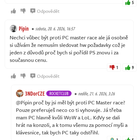
5
Odpovědět
Pipin
sobota, 20. 6. 2026, 16:57
Nechci vůbec být proti PC master race ale já osobně
si užívám že nemusím sledovat hw požadavky což je
jeden z důvodů proč bych si pořídil PS znovu i za
současnou cenu.
1
9
Odpovědět
3NDorCZE
ROCKETCLUB
neděle, 21. 6. 2026, 3:26
@Pipin proč by jsi měl být proti PC Master race?
Pouze preferuješ neco co ti vyhovuje. Já třeba
mam PC hlavně kvůli WoW a LoL. KdVy se dali
hrát na konzoli, a k tomu všemu za pomocí myši a
klávesnice, tak bych PC taky odstřihl.
1
5