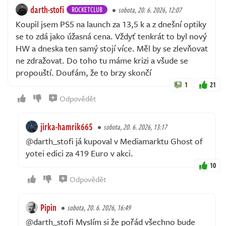
darth-stofi
ROCKETCLUB
sobota, 20. 6. 2026, 12:07
Koupil jsem PS5 na launch za 13,5 k a z dnešní optiky
se to zdá jako úžasná cena. Vždyť tenkrát to byl nový
HW a dneska ten samý stojí více. Měl by se zlevňovat
ne zdražovat. Do toho tu máme krizi a všude se
propouští. Doufám, že to brzy skončí
1
21
Odpovědět
jirka-hamrik665
sobota, 20. 6. 2026, 13:17
@darth_stofi já kupoval v Mediamarktu Ghost of
yotei edici za 419 Euro v akci.
10
Odpovědět
Pipin
sobota, 20. 6. 2026, 16:49
@darth_stofi Myslím si že pořád všechno bude