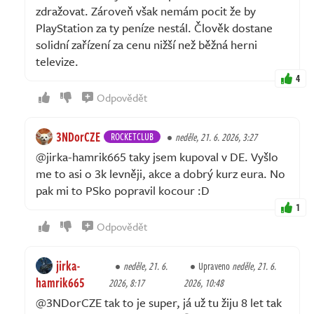
zdražovat. Zároveň však nemám pocit že by
PlayStation za ty peníze nestál. Člověk dostane
solidní zařízení za cenu nižší než běžná herni
televize.
4
Odpovědět
3NDorCZE
ROCKETCLUB
neděle, 21. 6. 2026, 3:27
@jirka-hamrik665 taky jsem kupoval v DE. Vyšlo
me to asi o 3k levněji, akce a dobrý kurz eura. No
pak mi to PSko popravil kocour :D
1
Odpovědět
jirka-
neděle, 21. 6.
Upraveno
neděle, 21. 6.
hamrik665
2026, 8:17
2026, 10:48
@3NDorCZE tak to je super, já už tu žiju 8 let tak