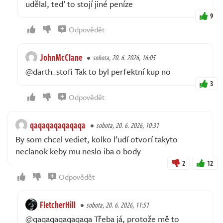
udělal, teď to stojí jiné peníze
9
Odpovědět
JohnMcClane
sobota, 20. 6. 2026, 16:05
@darth_stofi Tak to byl perfektní kup no
3
Odpovědět
qaqaqaqaqaqaqa
sobota, 20. 6. 2026, 10:31
By som chcel vediet, kolko ľudí otvorí takyto
neclanok keby mu neslo iba o body
2
12
Odpovědět
FletcherHill
sobota, 20. 6. 2026, 11:51
@qaqaqaqaqaqaqa Třeba já, protože mě to