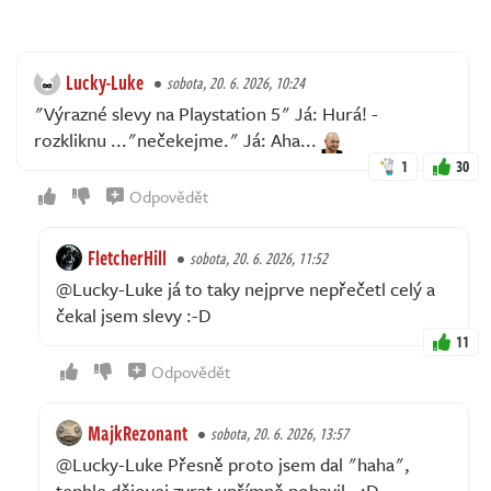
Lucky-Luke
sobota, 20. 6. 2026, 10:24
"Výrazné slevy na Playstation 5" Já: Hurá! -
rozkliknu ..."nečekejme." Já: Aha...
1
30
Odpovědět
FletcherHill
sobota, 20. 6. 2026, 11:52
@Lucky-Luke já to taky nejprve nepřečetl celý a
čekal jsem slevy :-D
11
Odpovědět
MajkRezonant
sobota, 20. 6. 2026, 13:57
@Lucky-Luke Přesně proto jsem dal "haha",
tenhle dějovej zvrat upřímně pobavil.. :D