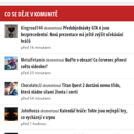
CO SE DĚJE V KOMUNITĚ
Kingroad144
Předobjednávky GTA 6 jsou
okomentoval
bezprecedentní. Nová prezentace má ještě zvýšit očekávání
hráčů
před 16 minutami
Metalfetamin
Buďte v obraze! Co červenec přinesl
okomentoval
světu videoher?
před 23 minutami
ChocolateJJ
Titan Quest 2 dostává novou třídu,
okomentoval
která vládne silami života i smrti
před 54 minutami
JohnHonza
Kalendář hráče: Tohle jsou nejlepší hry,
okomentoval
co vycházejí v srpnu
před 1 hodinou