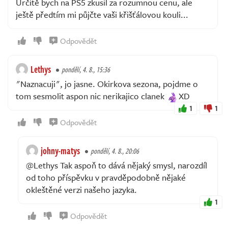
Určitě bych na PS5 zkusil za rozumnou cenu, ale
ještě předtím mi půjčte vaši křišťálovou kouli...
Odpovědět
Lethys
pondělí, 4. 8., 15:36
"Naznacuji", jo jasne. Okirkova sezona, pojdme o
tom sesmolit aspon nic nerikajico clanek
XD
1
1
Odpovědět
johny-matys
pondělí, 4. 8., 20:06
@Lethys Tak aspoň to dává nějaký smysl, narozdíl
od toho příspěvku v pravděpodobně nějaké
okleštěné verzi našeho jazyka.
1
Odpovědět