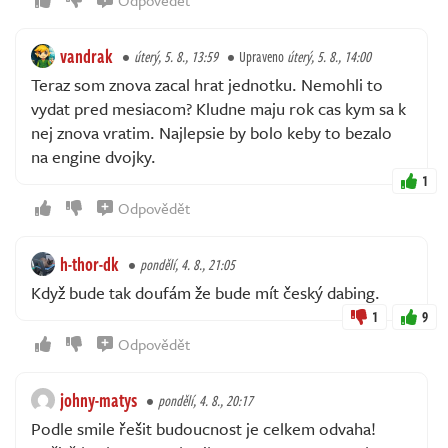
vandrak
úterý, 5. 8., 13:59
Upraveno
úterý, 5. 8., 14:00
Teraz som znova zacal hrat jednotku. Nemohli to
vydat pred mesiacom? Kludne maju rok cas kym sa k
nej znova vratim. Najlepsie by bolo keby to bezalo
na engine dvojky.
1
Odpovědět
h-thor-dk
pondělí, 4. 8., 21:05
Když bude tak doufám že bude mít český dabing.
1
9
Odpovědět
johny-matys
pondělí, 4. 8., 20:17
Podle smile řešit budoucnost je celkem odvaha!