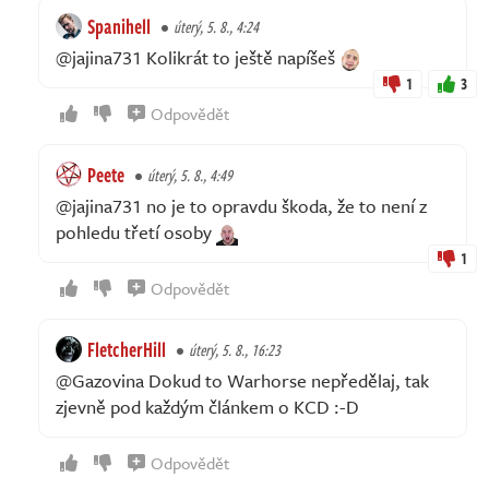
Spanihell
úterý, 5. 8., 4:24
@jajina731 Kolikrát to ještě napíšeš
1
3
Odpovědět
Peete
úterý, 5. 8., 4:49
@jajina731 no je to opravdu škoda, že to není z
pohledu třetí osoby
1
Odpovědět
FletcherHill
úterý, 5. 8., 16:23
@Gazovina Dokud to Warhorse nepředělaj, tak
zjevně pod každým článkem o KCD :-D
Odpovědět