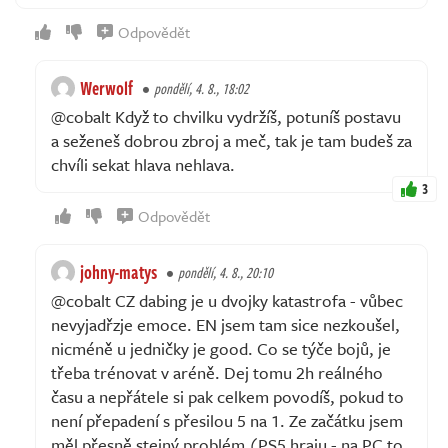
Odpovědět
Werwolf
pondělí, 4. 8., 18:02
@cobalt Když to chvilku vydržíš, potuníš postavu
a seženeš dobrou zbroj a meč, tak je tam budeš za
chvíli sekat hlava nehlava.
3
Odpovědět
johny-matys
pondělí, 4. 8., 20:10
@cobalt CZ dabing je u dvojky katastrofa - vůbec
nevyjadřzje emoce. EN jsem tam sice nezkoušel,
nicméně u jedničky je good. Co se týče bojů, je
třeba trénovat v aréně. Dej tomu 2h reálného
času a nepřátele si pak celkem povodíš, pokud to
není přepadení s přesilou 5 na 1. Ze začátku jsem
měl přesně stejný problém (PS5 hraju - na PC to