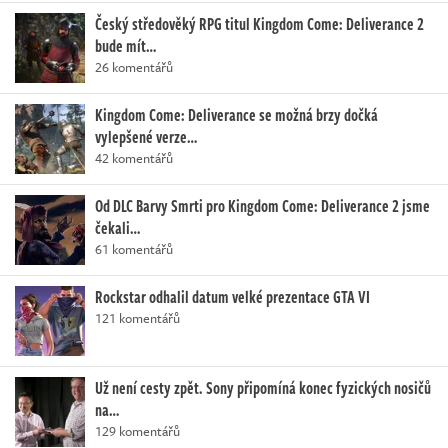
Český středověký RPG titul Kingdom Come: Deliverance 2
bude mít…
26 komentářů
Kingdom Come: Deliverance se možná brzy dočká
vylepšené verze…
42 komentářů
Od DLC Barvy Smrti pro Kingdom Come: Deliverance 2 jsme
čekali…
61 komentářů
Rockstar odhalil datum velké prezentace GTA VI
121 komentářů
Už není cesty zpět. Sony připomíná konec fyzických nosičů
na…
129 komentářů