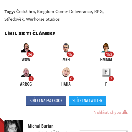
Tagy:
Česká hra
,
Kingdom Come: Deliverance
,
RPG
,
Středověk
,
Warhorse Studios
LÍBIL SE TI ČLÁNEK?
36
15
153
WOW
MEH
HMMM
3
6
3
ARRGG
HAHA
F
SDÍLET NA FACEBOOK
SDÍLET NA TWITTER
Nahlásit chybu
Michal Burian