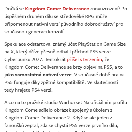
Živě
Dočká se
Kingdom Come: Deliverance
znovuzrození? Po
úspěšném druhém dílu se středověké RPG může
připomenout nativní verzí původního dobrodružství pro
současnou generaci konzolí.
Spekulace odstartoval známý účet PlayStation Game Size
na X, který dříve přesně odhalil příchod PS5 verze
Cyberpunku 2077. Tentokrát
přišel s tvrzením
, že
Kingdom Come: Deliverance se brzy objeví na PS5, a to
jako samostatná nativní verze
. V současné době hra na
PS5 funguje díky zpětné kompatibilitě. Ve skutečnosti
tedy hrajete PS4 verzi.
A co na to pražské studio Warhorse? Na oficiálním profilu
Kingdom Come sdílelo obrázek spojený s úkolem z
Kingdom Come: Deliverance 2. Když se ale jeden z
fanoušků zeptal, zda se chystá PS5 verze prvního dílu,