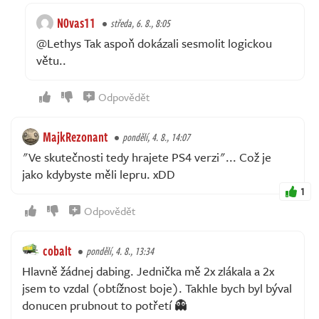
N0vas11
středa, 6. 8., 8:05
@Lethys Tak aspoň dokázali sesmolit logickou
větu..
Odpovědět
MajkRezonant
pondělí, 4. 8., 14:07
"Ve skutečnosti tedy hrajete PS4 verzi"... Což je
jako kdybyste měli lepru. xDD
1
Odpovědět
cobalt
pondělí, 4. 8., 13:34
Hlavně žádnej dabing. Jednička mě 2x zlákala a 2x
jsem to vzdal (obtížnost boje). Takhle bych byl býval
donucen prubnout to potřetí 👻