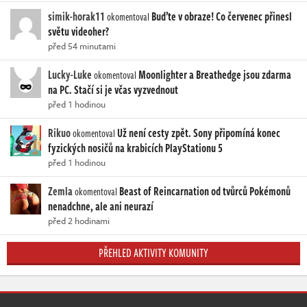
simik-horak11
Buďte v obraze! Co červenec přinesl
okomentoval
světu videoher?
před 54 minutami
Lucky-Luke
Moonlighter a Breathedge jsou zdarma
okomentoval
na PC. Stačí si je včas vyzvednout
před 1 hodinou
Rikuo
Už není cesty zpět. Sony připomíná konec
okomentoval
fyzických nosičů na krabicích PlayStationu 5
před 1 hodinou
Zemla
Beast of Reincarnation od tvůrců Pokémonů
okomentoval
nenadchne, ale ani neurazí
před 2 hodinami
PŘEHLED AKTIVITY KOMUNITY