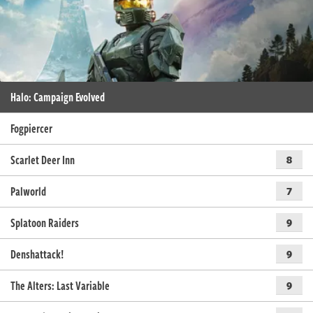
Halo: Campaign Evolved
Fogpiercer
Scarlet Deer Inn
8
Palworld
7
Splatoon Raiders
9
Denshattack!
9
The Alters: Last Variable
9