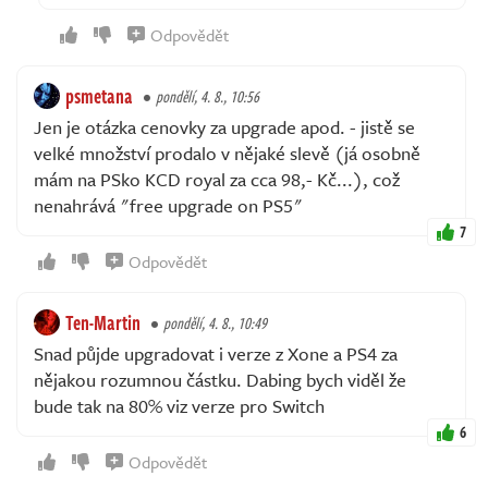
Odpovědět
psmetana
pondělí, 4. 8., 10:56
Jen je otázka cenovky za upgrade apod. - jistě se
velké množství prodalo v nějaké slevě (já osobně
mám na PSko KCD royal za cca 98,- Kč...), což
nenahrává "free upgrade on PS5"
7
Odpovědět
Ten-Martin
pondělí, 4. 8., 10:49
Snad půjde upgradovat i verze z Xone a PS4 za
nějakou rozumnou částku. Dabing bych viděl že
bude tak na 80% viz verze pro Switch
6
Odpovědět