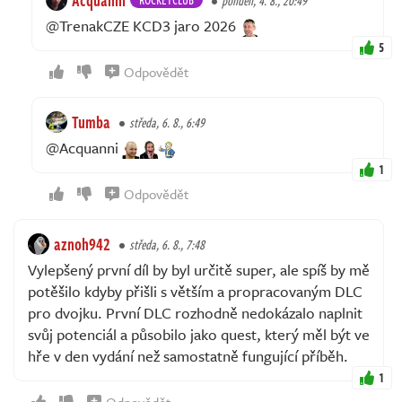
pondělí, 4. 8., 20:49
@TrenakCZE KCD3 jaro 2026
5
Odpovědět
Tumba
středa, 6. 8., 6:49
@Acquanni
1
Odpovědět
aznoh942
středa, 6. 8., 7:48
Vylepšený první díl by byl určitě super, ale spíš by mě
potěšilo kdyby přišli s větším a propracovaným DLC
pro dvojku. První DLC rozhodně nedokázalo naplnit
svůj potenciál a působilo jako quest, který měl být ve
hře v den vydání než samostatně fungující příběh.
1
Odpovědět