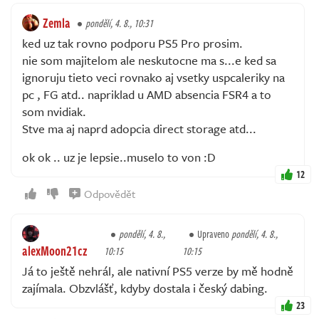
Zemla
pondělí, 4. 8., 10:31
ked uz tak rovno podporu PS5 Pro prosim.
nie som majitelom ale neskutocne ma s...e ked sa
ignoruju tieto veci rovnako aj vsetky uspcaleriky na
pc , FG atd.. napriklad u AMD absencia FSR4 a to
som nvidiak.
Stve ma aj naprd adopcia direct storage atd...
ok ok .. uz je lepsie..muselo to von :D
12
Odpovědět
pondělí, 4. 8.,
Upraveno
pondělí, 4. 8.,
alexMoon21cz
10:15
10:15
Já to ještě nehrál, ale nativní PS5 verze by mě hodně
zajímala. Obzvlášť, kdyby dostala i český dabing.
23