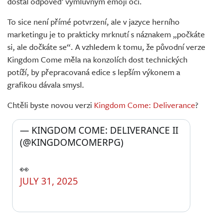
dostal odpověď výmluvným emoji očí.
To sice není přímé potvrzení, ale v jazyce herního
marketingu je to prakticky mrknutí s náznakem „počkáte
si, ale dočkáte se“. A vzhledem k tomu, že původní verze
Kingdom Come měla na konzolích dost technických
potíží, by přepracovaná edice s lepším výkonem a
grafikou dávala smysl.
Chtěli byste novou verzi
Kingdom Come: Deliverance
?
— KINGDOM COME: DELIVERANCE II 
(@KINGDOMCOMERPG) 
👀
JULY 31, 2025