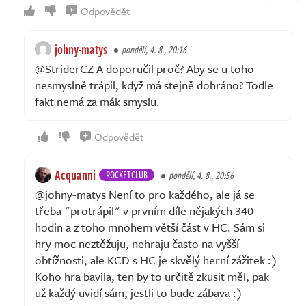
Odpovědět
johny-matys
pondělí, 4. 8., 20:16
@StriderCZ A doporučil proč? Aby se u toho
nesmyslně trápil, když má stejně dohráno? Todle
fakt nemá za mák smyslu.
Odpovědět
Acquanni
ROCKETCLUB
pondělí, 4. 8., 20:56
@johny-matys Není to pro každého, ale já se
třeba "protrápil" v prvním díle nějakých 340
hodin a z toho mnohem větší část v HC. Sám si
hry moc neztěžuju, nehraju často na vyšší
obtížnosti, ale KCD s HC je skvělý herní zážitek :)
Koho hra bavila, ten by to určitě zkusit měl, pak
už každý uvidí sám, jestli to bude zábava :)