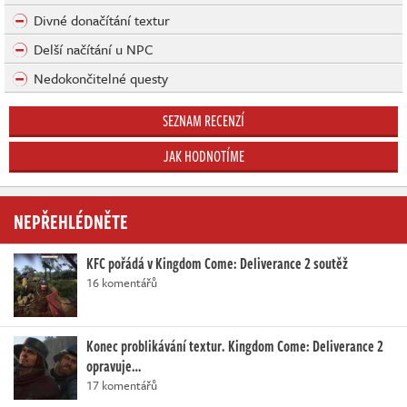
Divné donačítání textur
Delší načítání u NPC
Nedokončitelné questy
SEZNAM RECENZÍ
JAK HODNOTÍME
NEPŘEHLÉDNĚTE
KFC pořádá v Kingdom Come: Deliverance 2 soutěž
16 komentářů
Konec problikávání textur. Kingdom Come: Deliverance 2
opravuje…
17 komentářů