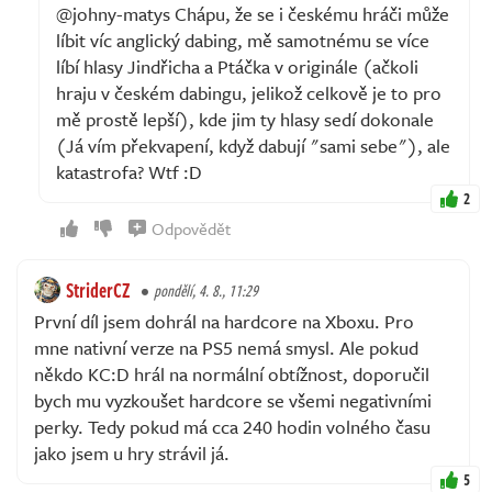
@johny-matys Chápu, že se i českému hráči může
líbit víc anglický dabing, mě samotnému se více
líbí hlasy Jindřicha a Ptáčka v originále (ačkoli
hraju v českém dabingu, jelikož celkově je to pro
mě prostě lepší), kde jim ty hlasy sedí dokonale
(Já vím překvapení, když dabují "sami sebe"), ale
katastrofa? Wtf :D
2
Odpovědět
StriderCZ
pondělí, 4. 8., 11:29
První díl jsem dohrál na hardcore na Xboxu. Pro
mne nativní verze na PS5 nemá smysl. Ale pokud
někdo KC:D hrál na normální obtížnost, doporučil
bych mu vyzkoušet hardcore se všemi negativními
perky. Tedy pokud má cca 240 hodin volného času
jako jsem u hry strávil já.
5