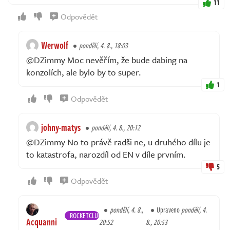
11
Odpovědět
Werwolf
pondělí, 4. 8., 18:03
@DZimmy Moc nevěřím, že bude dabing na
konzolích, ale bylo by to super.
1
Odpovědět
johny-matys
pondělí, 4. 8., 20:12
@DZimmy No to právě radši ne, u druhého dílu je
to katastrofa, narozdíl od EN v díle prvním.
5
Odpovědět
pondělí, 4. 8.,
Upraveno
pondělí, 4.
ROCKETCLUB
Acquanni
20:52
8., 20:53