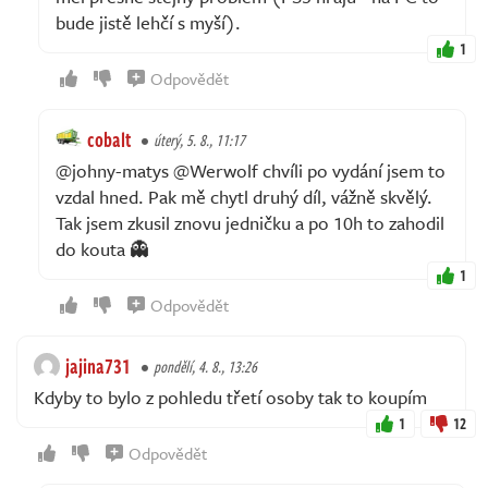
bude jistě lehčí s myší).
1
Odpovědět
cobalt
úterý, 5. 8., 11:17
@johny-matys @Werwolf chvíli po vydání jsem to
vzdal hned. Pak mě chytl druhý díl, vážně skvělý.
Tak jsem zkusil znovu jedničku a po 10h to zahodil
do kouta 👻
1
Odpovědět
jajina731
pondělí, 4. 8., 13:26
Kdyby to bylo z pohledu třetí osoby tak to koupím
1
12
Odpovědět