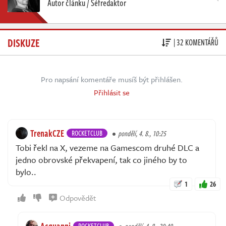
Autor článku / Šéfredaktor
DISKUZE
| 32 KOMENTÁŘŮ
Pro napsání komentáře musíš být přihlášen.
Přihlásit se
TrenakCZE
ROCKETCLUB
pondělí, 4. 8., 10:25
Tobi řekl na X, vezeme na Gamescom druhé DLC a
jedno obrovské překvapení, tak co jiného by to
bylo..
1
26
Odpovědět
Acquanni
ROCKETCLUB