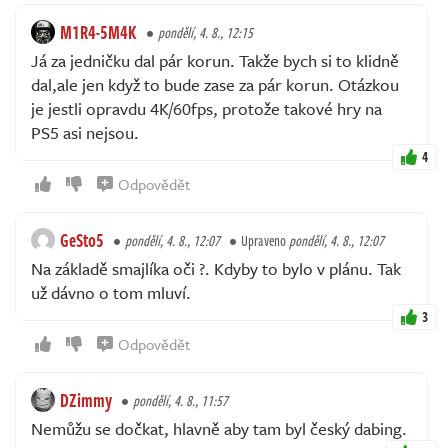
M1R4-5M4K
pondělí, 4. 8., 12:15
Já za jedničku dal pár korun. Takže bych si to klidně
dal,ale jen když to bude zase za pár korun. Otázkou
je jestli opravdu 4K/60fps, protože takové hry na
PS5 asi nejsou.
4
Odpovědět
GeSto5
pondělí, 4. 8., 12:07
Upraveno
pondělí, 4. 8., 12:07
Na základě smajlíka oči ?. Kdyby to bylo v plánu. Tak
už dávno o tom mluví.
3
Odpovědět
DZimmy
pondělí, 4. 8., 11:57
Nemůžu se dočkat, hlavně aby tam byl český dabing.