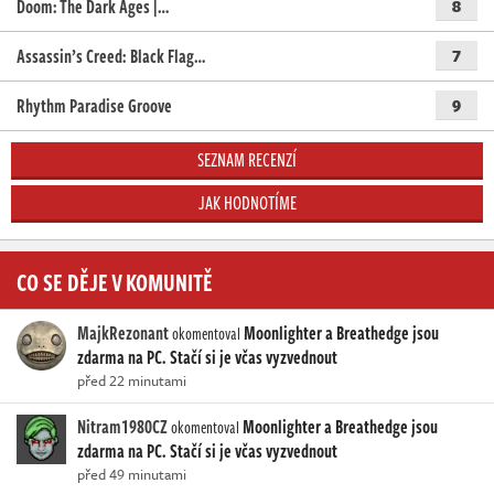
Doom: The Dark Ages |…
8
Assassin’s Creed: Black Flag…
7
Rhythm Paradise Groove
9
SEZNAM RECENZÍ
JAK HODNOTÍME
CO SE DĚJE V KOMUNITĚ
MajkRezonant
Moonlighter a Breathedge jsou
okomentoval
zdarma na PC. Stačí si je včas vyzvednout
před 22 minutami
Nitram1980CZ
Moonlighter a Breathedge jsou
okomentoval
zdarma na PC. Stačí si je včas vyzvednout
před 49 minutami