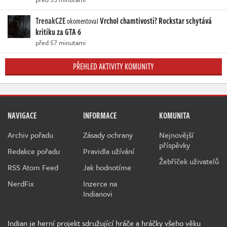
TrenakCZE
Vrchol chamtivosti? Rockstar schytává
okomentoval
kritiku za GTA 6
před 57 minutami
PŘEHLED AKTIVITY KOMUNITY
NAVIGACE
INFORMACE
KOMUNITA
Archiv pořadu
Zásady ochrany
Nejnovější
příspěvky
Redakce pořadu
Pravidla užívání
Žebříček uživatelů
RSS Atom Feed
Jak hodnotíme
NerdFix
Inzerce na
Indianovi
Indian je herní projekt sdružující hráče a hráčky všeho věku