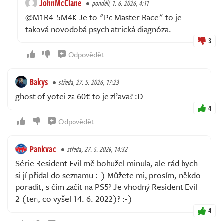
JohnMcClane
pondělí, 1. 6. 2026, 4:11
@M1R4-5M4K Je to "Pc Master Race" to je
taková novodobá psychiatrická diagnóza.
3
Odpovědět
Bakys
středa, 27. 5. 2026, 17:23
ghost of yotei za 60€ to je zľava? :D
4
Odpovědět
Pankvac
středa, 27. 5. 2026, 14:32
Série Resident Evil mě bohužel minula, ale rád bych
si jí přidal do seznamu :-) Můžete mi, prosím, někdo
poradit, s čím začít na PS5? Je vhodný Resident Evil
2 (ten, co vyšel 14. 6. 2022)? :-)
4