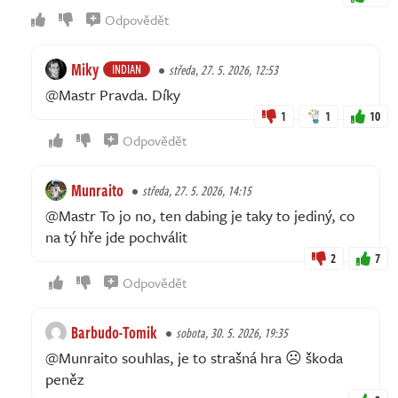
Odpovědět
Miky
INDIAN
středa, 27. 5. 2026, 12:53
@Mastr Pravda. Díky
1
1
10
Odpovědět
Munraito
středa, 27. 5. 2026, 14:15
@Mastr To jo no, ten dabing je taky to jediný, co
na tý hře jde pochválit
2
7
Odpovědět
Barbudo-Tomik
sobota, 30. 5. 2026, 19:35
@Munraito souhlas, je to strašná hra ☹️ škoda
peněz