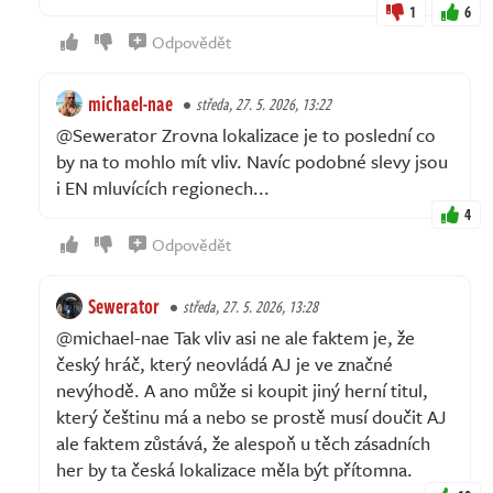
1
6
Odpovědět
michael-nae
středa, 27. 5. 2026, 13:22
@Sewerator Zrovna lokalizace je to poslední co
by na to mohlo mít vliv. Navíc podobné slevy jsou
i EN mluvících regionech...
4
Odpovědět
Sewerator
středa, 27. 5. 2026, 13:28
@michael-nae Tak vliv asi ne ale faktem je, že
český hráč, který neovládá AJ je ve značné
nevýhodě. A ano může si koupit jiný herní titul,
který češtinu má a nebo se prostě musí doučit AJ
ale faktem zůstává, že alespoň u těch zásadních
her by ta česká lokalizace měla být přítomna.