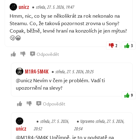
unicz
středa, 27. 5. 2026, 19:47
Hmm, nic, co by se několikrát za rok nekonalo na
Steamu. Co, že taková pozornost zrovna u Sony?
Copak, běžně, levné hraní na konzolích je jen mýtus?
🫢😀
2
3
Odpovědět
M1R4-5M4K
středa, 27. 5. 2026, 20:25
@unicz Nevím v čem je problém. Vadí ti
upozornění na slevy?
9
Odpovědět
středa, 27. 5. 2026,
Upraveno
středa, 27. 5. 2026,
unicz
20:52
20:54
@M1R4-5M4K Upřímně, je to v podstatě na