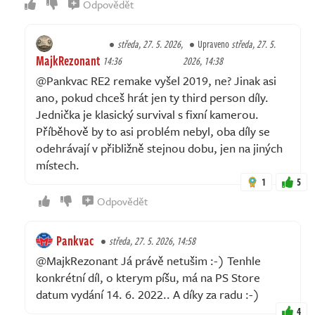
Odpovědět
středa, 27. 5. 2026,
Upraveno
středa, 27. 5.
MajkRezonant
14:36
2026, 14:38
@Pankvac RE2 remake vyšel 2019, ne? Jinak asi
ano, pokud chceš hrát jen ty third person díly.
Jednička je klasický survival s fixní kamerou.
Příběhově by to asi problém nebyl, oba díly se
odehrávají v přibližně stejnou dobu, jen na jiných
místech.
1
5
Odpovědět
Pankvac
středa, 27. 5. 2026, 14:58
@MajkRezonant Já právě netušim :-) Tenhle
konkrétní díl, o kterym píšu, má na PS Store
datum vydání 14. 6. 2022.. A díky za radu :-)
4