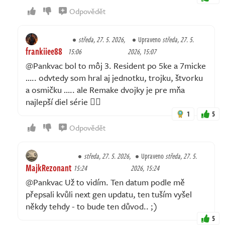
Odpovědět
středa, 27. 5. 2026,
Upraveno
středa, 27. 5.
frankiiee88
15:06
2026, 15:07
@Pankvac bol to môj 3. Resident po 5ke a 7micke
….. odvtedy som hral aj jednotku, trojku, štvorku
a osmičku ….. ale Remake dvojky je pre mňa
najlepší diel série 👍🏻
1
5
Odpovědět
středa, 27. 5. 2026,
Upraveno
středa, 27. 5.
MajkRezonant
15:24
2026, 15:24
@Pankvac Už to vidím. Ten datum podle mě
přepsali kvůli next gen updatu, ten tuším vyšel
někdy tehdy - to bude ten důvod.. ;)
5