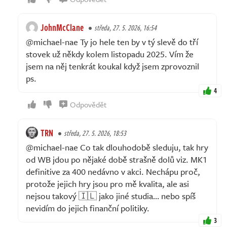
JohnMcClane
středa, 27. 5. 2026, 16:54
@michael-nae Ty jo hele ten by v tý slevě do tří
stovek už někdy kolem listopadu 2025. Vím že
jsem na něj tenkrát koukal když jsem zprovoznil
ps.
4
Odpovědět
TRN
středa, 27. 5. 2026, 18:53
@michael-nae Co tak dlouhodobě sleduju, tak hry
od WB jdou po nějaké době strašně dolů viz. MK1
definitive za 400 nedávno v akci. Nechápu proč,
protože jejich hry jsou pro mě kvalita, ale asi
nejsou takový 🇮🇱 jako jiné studia… nebo spíš
nevidím do jejich finanční politiky.
3