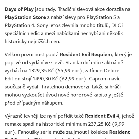
Živě
Days of Play
jsou tady. Tradiční slevová akce dorazila na
PlayStation Store
a nabízí slevy pro PlayStation 5 a
PlayStation 4. Sony letos zlevnila mnoho titulů, DLC i
speciálních edic a mezi nabídkami nechybí ani několik
historicky nejnižších cen.
Velkou pozornost poutá
Resident Evil Requiem
, který je
poprvé od vydání ve slevě. Standardní edice aktuálně
vychází na 1329,35 Kč (55,99 eur), zatímco Deluxe
Edition stojí 1490,30 Kč (62,99 eur). Capcom navíc
současně vydal i hratelnou demoverzi, takže si hráči
mohou vyzkoušet úvod nové hororové kapitoly ještě
před případným nákupem.
Výrazně levněji lze nyní pořídit také
Resident Evil 4
, jehož
remake spadl na historické minimum 237,25 Kč (9,99
eur). Fanoušky série může zaujmout i kolekce
Resident