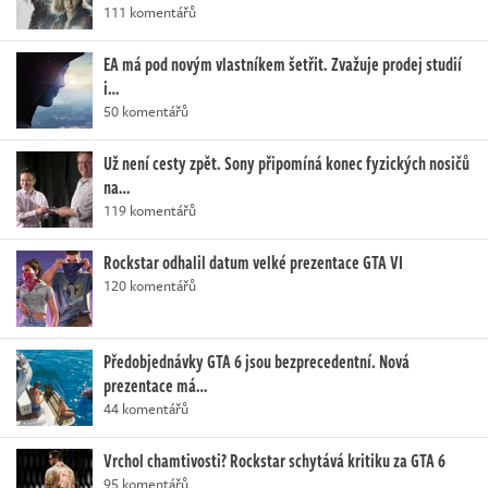
111 komentářů
EA má pod novým vlastníkem šetřit. Zvažuje prodej studií
i…
50 komentářů
Už není cesty zpět. Sony připomíná konec fyzických nosičů
na…
119 komentářů
Rockstar odhalil datum velké prezentace GTA VI
120 komentářů
Předobjednávky GTA 6 jsou bezprecedentní. Nová
prezentace má…
44 komentářů
Vrchol chamtivosti? Rockstar schytává kritiku za GTA 6
95 komentářů