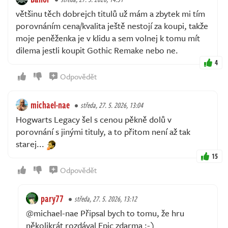
většinu těch dobrejch titulů už mám a zbytek mi tím
porovnáním cena/kvalita ještě nestojí za koupi, takže
moje peněženka je v klidu a sem volnej k tomu mít
dilema jestli koupit Gothic Remake nebo ne.
4
Odpovědět
michael-nae
středa, 27. 5. 2026, 13:04
Hogwarts Legacy šel s cenou pěkně dolů v
porovnání s jinými tituly, a to přitom není až tak
starej...
15
Odpovědět
pary77
středa, 27. 5. 2026, 13:12
@michael-nae Připsal bych to tomu, že hru
několikrát rozdával Epic zdarma :-)