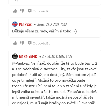
Odpovědět
Pankvac
čtvrtek, 28. 5. 2026, 10:23
Děkuju všem za rady, vážím si toho :-)
Odpovědět
M1R4-5M4K
čtvrtek, 28. 5. 2026, 11:36
@Pankvac Není zač, doufám že tě to bude bavit. 2
a 3 se odehrává v Raccoon City, takže jsou takové
podobné. 4.díl už je o dost jiný. Sám potom zjistíš
co je ti milejší. Možná to pro nováčka bude
trochu frustrující, není to jen o zabíjení a někdy je
lepší volba utéct a šetřit munici. Ze začátku budeš
mít menší inventář, takže možná neposbíráš vše
co najdeš, musíš najít brašny co zvětšují inventář.