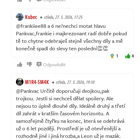
Kubec
středa, 27. 5. 2026, 17:25
@frankiiee88 a 6 ne?nechci motat hlavu
Pankvac,frankie i majkrezonant radí dobře pokud
tě to chytne odehraješ stejně všechny díly a mě
konečně spadl do slevy ten poslední👏👏
1
4
Odpovědět
M1R4-5M4K
středa, 27. 5. 2026, 19:10
@Pankvac Určitě doporučuji dvojkou,pak
trojkou. Jestli si nechceš dělat spoilery. Ale
nejsou to úplně dlouhé díly. Ideálně druhý a třetí
díl zahrát v kratším časovém horizontu. A
samozřejmě čtyřku na konec, která se odehrává
už o 6 let později. Prostředí je už otevřenější a
rozhodně jiné i jiná hrozba,a Leon už je mazák.