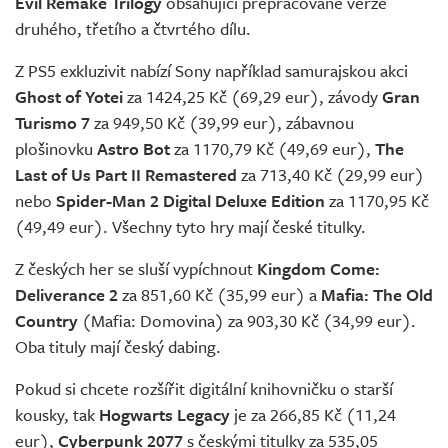
Evil Remake Trilogy
obsahující přepracované verze
druhého, třetího a čtvrtého dílu.
Z PS5 exkluzivit nabízí Sony například samurajskou akci
Ghost of Yotei
za 1424,25 Kč (69,29 eur), závody
Gran
Turismo 7
za 949,50 Kč (39,99 eur), zábavnou
plošinovku
Astro Bot
za 1170,79 Kč (49,69 eur),
The
Last of Us Part II Remastered
za 713,40 Kč (29,99 eur)
nebo
Spider-Man 2 Digital Deluxe Edition
za 1170,95 Kč
(49,49 eur). Všechny tyto hry mají české titulky.
Z českých her se sluší vypíchnout
Kingdom Come:
Deliverance 2
za 851,60 Kč (35,99 eur) a
Mafia: The Old
Country
(Mafia: Domovina) za 903,30 Kč (34,99 eur).
Oba tituly mají český dabing.
Pokud si chcete rozšířit digitální knihovničku o starší
kousky, tak
Hogwarts Legacy
je za 266,85 Kč (11,24
eur),
Cyberpunk 2077
s českými titulky za 535,05