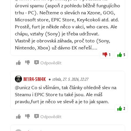
úrovni spamu (aspoň z pohledu běžně fungujícího
trhu - PC). Nečteme o slevách na Xzone, GOG,
Microsoft store, EPIC Store, Key4cokoli atd. atd.
Prostě, furt je někde něco v akci, who cares. Ale
chápu, vztahy (Sony) je třeba udržovat.
Vlastně je obrovská záhada, proč toto (Sony,
Nintendo, Xbox) už dávno EK neřeší....
1
5
Odpovědět
M1R4-5M4K
středa, 27. 5. 2026, 22:27
@unicz Co si všímám, tak články ohledně slev na
Steamu i EPIC Store tu také jsou. Ale máš
pravdu,furt je něco ve slevě a je to jak spam.
2
Odpovědět