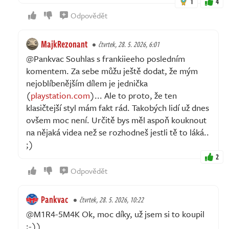
1
4
Odpovědět
MajkRezonant
čtvrtek, 28. 5. 2026, 6:01
@Pankvac Souhlas s frankiieeho posledním
komentem. Za sebe můžu ještě dodat, že mým
nejoblíbenějším dílem je jednička
(
playstation.com
)... Ale to proto, že ten
klasičtejší styl mám fakt rád. Takobých lidí už dnes
ovšem moc není. Určitě bys měl aspoň kouknout
na nějaká videa než se rozhodneš jestli tě to láká..
;)
2
Odpovědět
Pankvac
čtvrtek, 28. 5. 2026, 10:22
@M1R4-5M4K Ok, moc díky, už jsem si to koupil
:-))