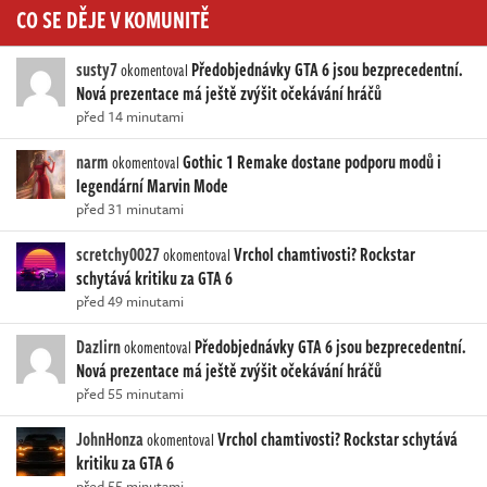
CO SE DĚJE V KOMUNITĚ
susty7
Předobjednávky GTA 6 jsou bezprecedentní.
okomentoval
Nová prezentace má ještě zvýšit očekávání hráčů
před 14 minutami
narm
Gothic 1 Remake dostane podporu modů i
okomentoval
legendární Marvin Mode
před 31 minutami
scretchy0027
Vrchol chamtivosti? Rockstar
okomentoval
schytává kritiku za GTA 6
před 49 minutami
Dazlirn
Předobjednávky GTA 6 jsou bezprecedentní.
okomentoval
Nová prezentace má ještě zvýšit očekávání hráčů
před 55 minutami
JohnHonza
Vrchol chamtivosti? Rockstar schytává
okomentoval
kritiku za GTA 6
před 55 minutami