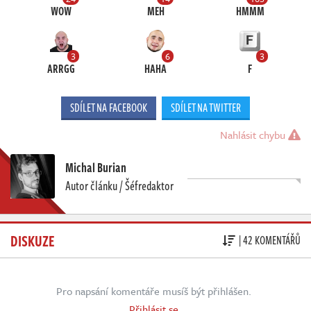
WOW
MEH
HMMM
3
6
3
ARRGG
HAHA
F
SDÍLET NA FACEBOOK
SDÍLET NA TWITTER
Nahlásit chybu
Michal Burian
Autor článku / Šéfredaktor
DISKUZE
| 42 KOMENTÁŘŮ
Pro napsání komentáře musíš být přihlášen.
Přihlásit se