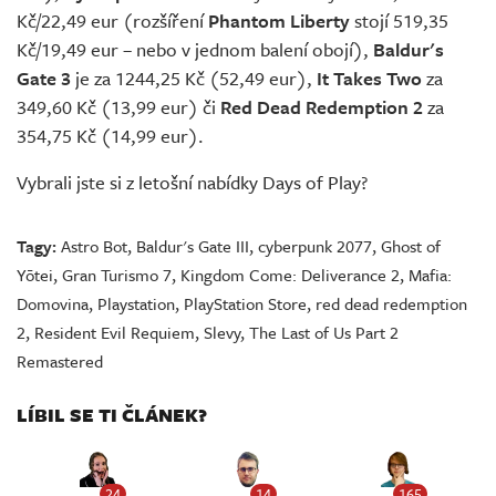
Kč/22,49 eur (rozšíření
Phantom Liberty
stojí 519,35
Kč/19,49 eur – nebo v jednom balení obojí),
Baldur's
Gate 3
je za 1244,25 Kč (52,49 eur),
It Takes Two
za
349,60 Kč (13,99 eur) či
Red Dead Redemption 2
za
354,75 Kč (14,99 eur).
Vybrali jste si z letošní nabídky Days of Play?
Tagy:
Astro Bot
,
Baldur's Gate III
,
cyberpunk 2077
,
Ghost of
Yōtei
,
Gran Turismo 7
,
Kingdom Come: Deliverance 2
,
Mafia:
Domovina
,
Playstation
,
PlayStation Store
,
red dead redemption
2
,
Resident Evil Requiem
,
Slevy
,
The Last of Us Part 2
Remastered
LÍBIL SE TI ČLÁNEK?
24
14
165