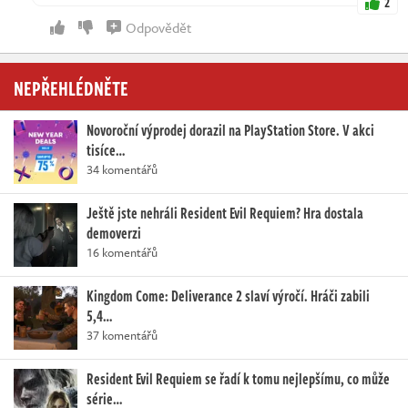
2
Odpovědět
NEPŘEHLÉDNĚTE
Novoroční výprodej dorazil na PlayStation Store. V akci
tisíce…
34 komentářů
Ještě jste nehráli Resident Evil Requiem? Hra dostala
demoverzi
16 komentářů
Kingdom Come: Deliverance 2 slaví výročí. Hráči zabili
5,4…
37 komentářů
Resident Evil Requiem se řadí k tomu nejlepšímu, co může
série…