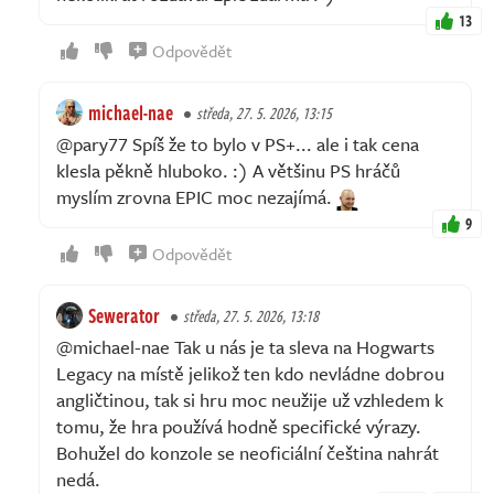
13
Odpovědět
michael-nae
středa, 27. 5. 2026, 13:15
@pary77 Spíš že to bylo v PS+... ale i tak cena
klesla pěkně hluboko. :) A většinu PS hráčů
myslím zrovna EPIC moc nezajímá.
9
Odpovědět
Sewerator
středa, 27. 5. 2026, 13:18
@michael-nae Tak u nás je ta sleva na Hogwarts
Legacy na místě jelikož ten kdo nevládne dobrou
angličtinou, tak si hru moc neužije už vzhledem k
tomu, že hra používá hodně specifické výrazy.
Bohužel do konzole se neoficiální čeština nahrát
nedá.