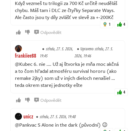
Když vezmeš tu trilogii za 700 Kč určitě neuděláš
chybu. Máš tam i DLC ze čtyřky Separate Ways.
Ale často jsou ty díly zvlášť ve slevě za +-200Kč
1
4
Odpovědět
středa, 27. 5. 2026,
Upraveno
středa, 27. 5.
frankiiee88
19:45
2026, 19:46
@Kubec 6. nie …. Už aj štvorka je mňa moc akčná
a to čom hľadal atmosféru survival hororu (ako
remake 2jky) som už v iných dieloch nenašiel …
teda okrem starej jednotky ešte
4
Odpovědět
unicz
středa, 27. 5. 2026, 19:48
@Pankvac S Alone in the dark (původní) 😉