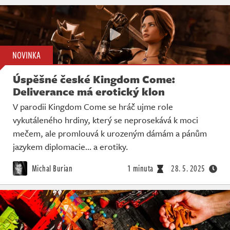
NOVINKA
Úspěšné české Kingdom Come:
Deliverance má erotický klon
V parodii Kingdom Come se hráč ujme role
vykutáleného hrdiny, který se neprosekává k moci
mečem, ale promlouvá k urozeným dámám a pánům
jazykem diplomacie… a erotiky.
Michal Burian
1 minuta
28. 5. 2025