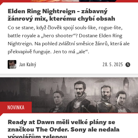
Elden Ring Nightreign - zábavný
žánrový mix, kterému chybí obsah
Co se stane, když člověk spojí souls-like, rogue-lite,
battle royale a „hero shooter“? Dostane Elden Ring
Nightreign. Na pohled zvláštní směsice žánrů, která ale
překvapivě funguje. Jen to má „ale“.
Jan Kalný
28. 5. 2025
NOVINKA
Ready at Dawn měli velké plány se
značkou The Order. Sony ale nedala
vývojářům zelenou