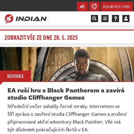
REALMERCH.STORE
Magazín
ZOBRAZIT VŠE ZE DNE 28. 5. 2025
Recenze
Videa
NOVINKA
Soutěže
EA ruší hru s Black Pantherem a zavírá
Databáze
studio Cliffhanger Games
Středeční večer zahalily černé mraky. Internetem se
Komunita
šíří zpráva o zavření studia Cliffhanger Games a zrušení
připravované akční adventury Black Panther. Vše má
Redakce
být důsledek pokračujících škrtů v EA.