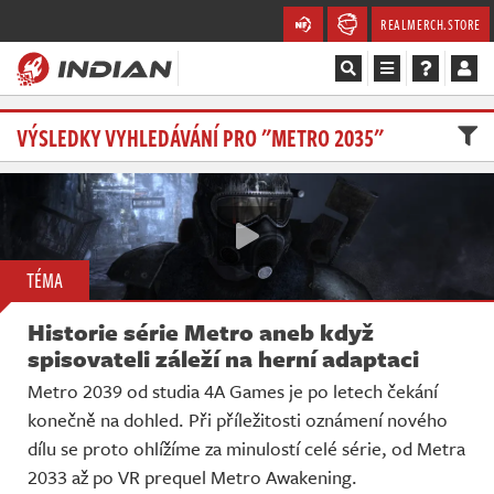
REALMERCH.STORE
Magazín
VÝSLEDKY VYHLEDÁVÁNÍ PRO "METRO 2035"
Recenze
Videa
TÉMA
Soutěže
Historie série Metro aneb když
Databáze
spisovateli záleží na herní adaptaci
Metro 2039 od studia 4A Games je po letech čekání
Komunita
konečně na dohled. Při příležitosti oznámení nového
dílu se proto ohlížíme za minulostí celé série, od Metra
Redakce
2033 až po VR prequel Metro Awakening.