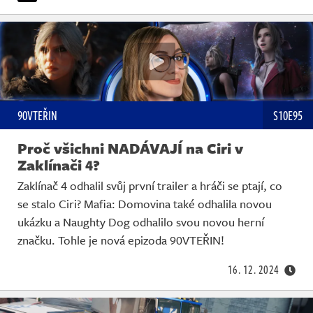
90VTEŘIN
S10E95
Proč všichni NADÁVAJÍ na Ciri v
Zaklínači 4?
Zaklínač 4 odhalil svůj první trailer a hráči se ptají, co
se stalo Ciri? Mafia: Domovina také odhalila novou
ukázku a Naughty Dog odhalilo svou novou herní
značku. Tohle je nová epizoda 90VTEŘIN!
16. 12. 2024