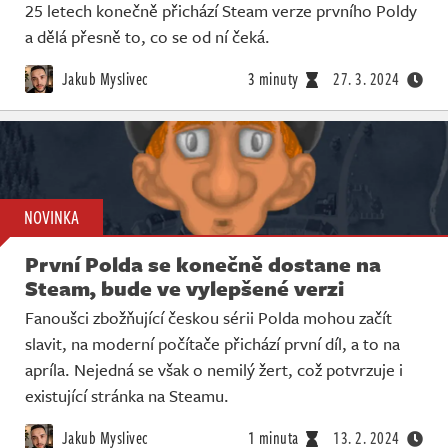
25 letech konečně přichází Steam verze prvního Poldy
a dělá přesně to, co se od ní čeká.
Jakub Myslivec
3 minuty
27. 3. 2024
NOVINKA
První Polda se konečně dostane na
Steam, bude ve vylepšené verzi
Fanoušci zbožňující českou sérii Polda mohou začít
slavit, na moderní počítače přichází první díl, a to na
apríla. Nejedná se však o nemilý žert, což potvrzuje i
existující stránka na Steamu.
Jakub Myslivec
1 minuta
13. 2. 2024