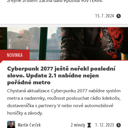
zřejmě zrušen? Začíná další epizoda 90VTEŘIN.
15. 7. 2024
NOVINKA
Cyberpunk 2077 ještě neřekl poslední
slovo. Update 2.1 nabídne nejen
pořádné metro
Chystaná aktualizace Cyberpunku 2077 nabídne systém
metra a nadzemky, možnost poslouchat rádio kdekoliv,
dostaveníčka s partnery V nebo nové automobilové
honičky a závody.
Martin Cvrček
2 minuty
1. 12. 2023