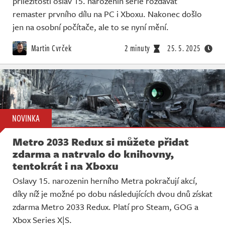
příležitosti oslav 15. narozenin série rozdávat
remaster prvního dílu na PC i Xboxu. Nakonec došlo
jen na osobní počítače, ale to se nyní mění.
Martin Cvrček
2 minuty
25. 5. 2025
NOVINKA
Metro 2033 Redux si můžete přidat
zdarma a natrvalo do knihovny,
tentokrát i na Xboxu
Oslavy 15. narozenin herního Metra pokračují akcí,
díky níž je možné po dobu následujících dvou dnů získat
zdarma Metro 2033 Redux. Platí pro Steam, GOG a
Xbox Series X|S.