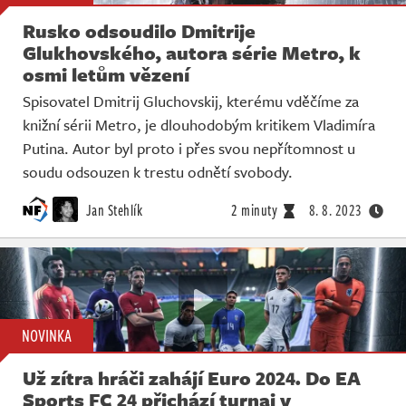
Rusko odsoudilo Dmitrije
Glukhovského, autora série Metro, k
osmi letům vězení
Spisovatel Dmitrij Gluchovskij, kterému vděčíme za
knižní sérii Metro, je dlouhodobým kritikem Vladimíra
Putina. Autor byl proto i přes svou nepřítomnost u
soudu odsouzen k trestu odnětí svobody.
Jan Stehlík
2 minuty
8. 8. 2023
NOVINKA
Už zítra hráči zahájí Euro 2024. Do EA
Sports FC 24 přichází turnaj v