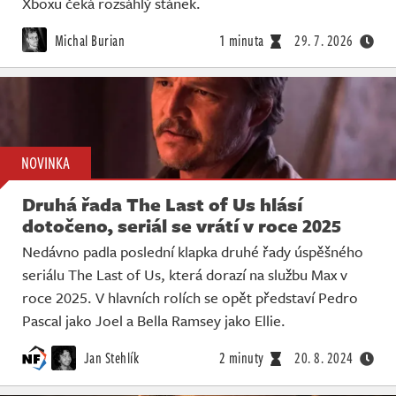
Xboxu čeká rozsáhlý stánek.
Michal Burian
1 minuta
29. 7. 2026
NOVINKA
Druhá řada The Last of Us hlásí
dotočeno, seriál se vrátí v roce 2025
Nedávno padla poslední klapka druhé řady úspěšného
seriálu The Last of Us, která dorazí na službu Max v
roce 2025. V hlavních rolích se opět představí Pedro
Pascal jako Joel a Bella Ramsey jako Ellie.
Jan Stehlík
2 minuty
20. 8. 2024