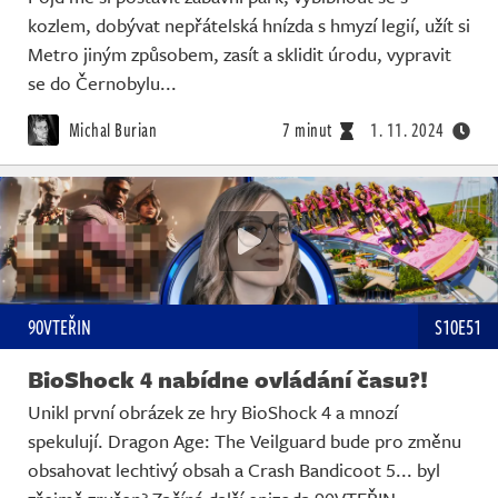
kozlem, dobývat nepřátelská hnízda s hmyzí legií, užít si
Metro jiným způsobem, zasít a sklidit úrodu, vypravit
se do Černobylu...
Michal Burian
7 minut
1. 11. 2024
90VTEŘIN
S10E51
BioShock 4 nabídne ovládání času?!
Unikl první obrázek ze hry BioShock 4 a mnozí
spekulují. Dragon Age: The Veilguard bude pro změnu
obsahovat lechtivý obsah a Crash Bandicoot 5... byl