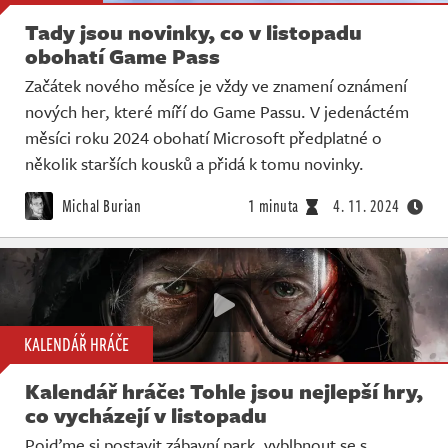
Tady jsou novinky, co v listopadu
obohatí Game Pass
Začátek nového měsíce je vždy ve znamení oznámení
nových her, které míří do Game Passu. V jedenáctém
měsíci roku 2024 obohatí Microsoft předplatné o
několik starších kousků a přidá k tomu novinky.
Michal Burian
1 minuta
4. 11. 2024
KALENDÁŘ HRÁČE
Kalendář hráče: Tohle jsou nejlepší hry,
co vycházejí v listopadu
Pojďme si postavit zábavní park, vyblbnout se s