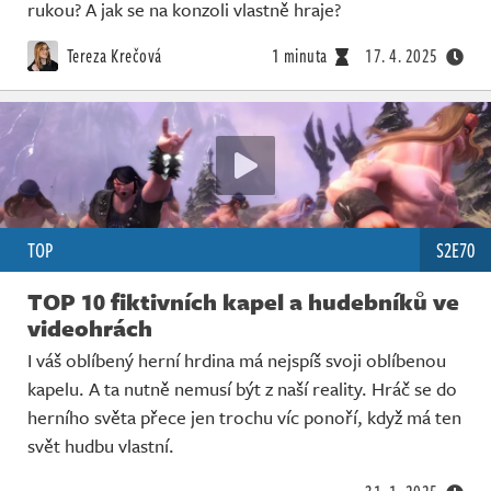
rukou? A jak se na konzoli vlastně hraje?
Tereza Krečová
1 minuta
17. 4. 2025
TOP
S2E70
TOP 10 fiktivních kapel a hudebníků ve
videohrách
I váš oblíbený herní hrdina má nejspíš svoji oblíbenou
kapelu. A ta nutně nemusí být z naší reality. Hráč se do
herního světa přece jen trochu víc ponoří, když má ten
svět hudbu vlastní.