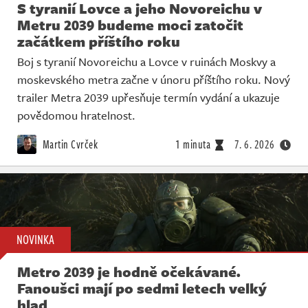
S tyranií Lovce a jeho Novoreichu v
Metru 2039 budeme moci zatočit
začátkem příštího roku
Boj s tyranií Novoreichu a Lovce v ruinách Moskvy a
moskevského metra začne v únoru příštího roku. Nový
trailer Metra 2039 upřesňuje termín vydání a ukazuje
povědomou hratelnost.
Martin Cvrček
1 minuta
7. 6. 2026
NOVINKA
Metro 2039 je hodně očekávané.
Fanoušci mají po sedmi letech velký
hlad