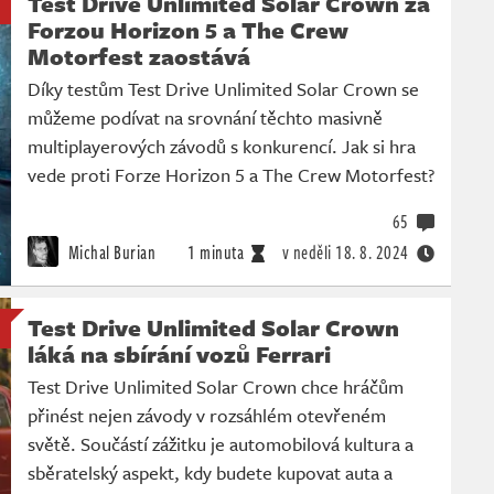
Test Drive Unlimited Solar Crown za
Forzou Horizon 5 a The Crew
Motorfest zaostává
Díky testům Test Drive Unlimited Solar Crown se
můžeme podívat na srovnání těchto masivně
multiplayerových závodů s konkurencí. Jak si hra
vede proti Forze Horizon 5 a The Crew Motorfest?
65
Michal Burian
1 minuta
v neděli
18. 8. 2024
Test Drive Unlimited Solar Crown
láká na sbírání vozů Ferrari
Test Drive Unlimited Solar Crown chce hráčům
přinést nejen závody v rozsáhlém otevřeném
světě. Součástí zážitku je automobilová kultura a
sběratelský aspekt, kdy budete kupovat auta a