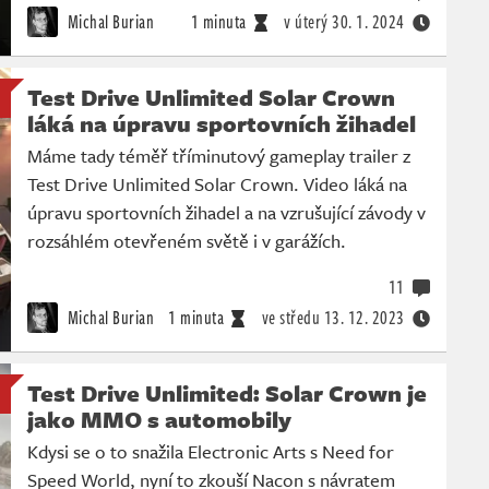
Michal Burian
1 minuta
v úterý
30. 1. 2024
Test Drive Unlimited Solar Crown
láká na úpravu sportovních žihadel
Máme tady téměř tříminutový gameplay trailer z
Test Drive Unlimited Solar Crown. Video láká na
úpravu sportovních žihadel a na vzrušující závody v
rozsáhlém otevřeném světě i v garážích.
11
Michal Burian
1 minuta
ve středu
13. 12. 2023
Test Drive Unlimited: Solar Crown je
jako MMO s automobily
Kdysi se o to snažila Electronic Arts s Need for
Speed World, nyní to zkouší Nacon s návratem