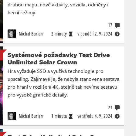
druhou mapu, nové aktivity, vozidla, odměny i
herní režimy.
17
Michal Burian
2 minuty
v pondělí
2. 9. 2024
Systémové požadavky Test Drive
Unlimited Solar Crown
Hra vyžaduje SSD a využívá technologie pro
upscaling. Zajímavé je, že nebyla stanovena sestava
pro hraní v rozlišení 4K, stejně tak nevíme sestavu
pro vysoké grafické detaily.
23
Michal Burian
1 minuta
ve středu
4. 9. 2024