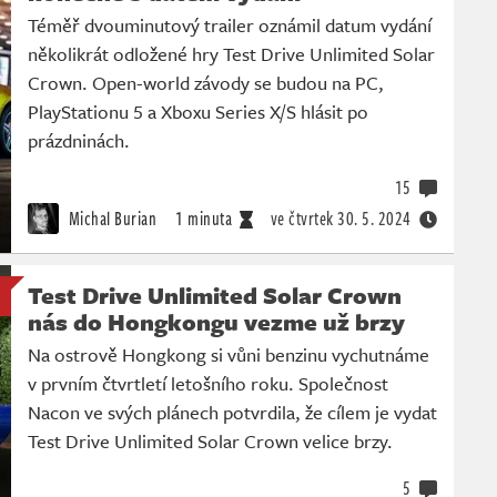
Téměř dvouminutový trailer oznámil datum vydání
několikrát odložené hry Test Drive Unlimited Solar
Crown. Open-world závody se budou na PC,
PlayStationu 5 a Xboxu Series X/S hlásit po
prázdninách.
15
Michal Burian
1 minuta
ve čtvrtek
30. 5. 2024
Test Drive Unlimited Solar Crown
nás do Hongkongu vezme už brzy
Na ostrově Hongkong si vůni benzinu vychutnáme
v prvním čtvrtletí letošního roku. Společnost
Nacon ve svých plánech potvrdila, že cílem je vydat
Test Drive Unlimited Solar Crown velice brzy.
5