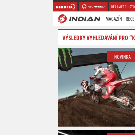
REALMERCH.STO
MAGAZÍN
RECE
VÝSLEDKY VYHLEDÁVÁNÍ PRO "K
NOVINKA