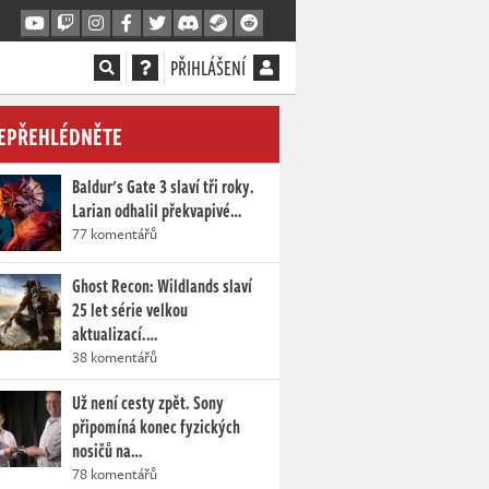
PŘIHLÁŠENÍ
EPŘEHLÉDNĚTE
Baldur's Gate 3 slaví tři roky.
Larian odhalil překvapivé…
77 komentářů
Ghost Recon: Wildlands slaví
25 let série velkou
aktualizací.…
38 komentářů
Už není cesty zpět. Sony
připomíná konec fyzických
nosičů na…
78 komentářů