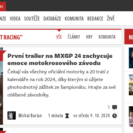
RE
NZE
VIDEA
SOUTĚŽE
DATABÁZE
KOMUNITA
REDAKCE
ŽIVĚ
T RACING"
N
VŠE
ČLÁNKY
HRY
KOMUNITA
První trailer na MXGP 24 zachycuje
emoce motokrosového závodu
Čekají vás všechny oficiální motorky a 20 tratí z
kalendáře na rok 2024, díky kterým si užijete
plnohodnotný zážitek ze šampionátu. Hrajte za své
oblíbené závodníky.
1
Michal Burian
1 minuta
ve středu
9. 10. 2024