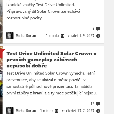
ikonické značky Test Drive Unlimited.
Připravovaný díl Solar Crown zanechává
rozporuplné pocity.
5
Michal Burian
1 minuta
v pátek
1. 9. 2023
Test Drive Unlimited Solar Crown v
prvních gameplay záběrech
nepůsobí dobře
Test Drive Unlimited Solar Crown vynechal letní
prezentace, aby se ukázal o měsíc později v
samostatné půlhodinové prezentaci. Ta nabídla
první záběry z hraní, ale ty moc potěšující nejsou.
17
Michal Burian
1 minuta
ve čtvrtek
13. 7. 2023