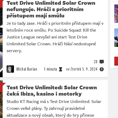
Test Drive Unlimited Solar Crown
nefunguje. Hráči s prioritním
přístupem mají smůlu
Je to tady zase. Hráči s prioritním přístupem mají v
letošním roce smůlu. Po Suicide Squad: Kill the
Justice League nevyšel ani start Test Drive
Unlimited Solar Crown. Hráči hlásí nedostupné
servery.
28
Michal Burian
1 minuta
ve čtvrtek
5. 9. 2024
Test Drive Unlimited: Solar Crown
čeká Ibiza, kasino i motorky
Studio KT Racing má s Test Drive Unlimited: Solar
Crown velké plány. Ty zahrnují pravidelné
aktualizace a nový obsah, který do hry přinese