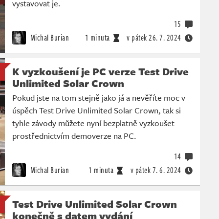
vystavovat je.
15
Michal Burian
1 minuta
v pátek
26. 7. 2024
K vyzkoušení je PC verze Test Drive
Unlimited Solar Crown
Pokud jste na tom stejně jako já a nevěříte moc v
úspěch Test Drive Unlimited Solar Crown, tak si
tyhle závody můžete nyní bezplatně vyzkoušet
prostřednictvím demoverze na PC.
14
Michal Burian
1 minuta
v pátek
7. 6. 2024
Test Drive Unlimited Solar Crown
konečně s datem vydání