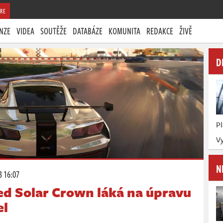
RE
NZE
VIDEA
SOUTĚŽE
DATABÁZE
KOMUNITA
REDAKCE
ŽIVĚ
D
P
Vy
N
3 16:07
ed Solar Crown láká na úpravu
el