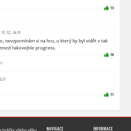
13
 13. 12., 16:15
 nevzpomínám si na hru, u který by byl vidět v tak
mezí takovejhle progress.
10
ět
5:21
11
NAVIGACE
INFORMACE
 a hráčky všeho věku