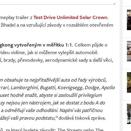
eplay trailer z
Test Drive Unlimited Solar Crown
.
 žihadel a na vzrušující závody v rozsáhlém otevřeném
gkong vytvořeným v měřítku 1:1
. Celkem půjde o
 videu vidíme, jak si můžeme vylepšit automobil.
 brzdy, převodovky, aerodynamické sady a další věci,
 obsahuje ta nejpřitažlivější auta od řady výrobců,
rrari, Lamborghini, Bugatti, Koenigsegg, Dodge, Apollo
set hodně snažit, abyste si zasloužili privilegium
ozy nejsou jen nástrojem, jak se dostat z bodu A do
 a odměňují vaše odhodlání. Naplní vás patřičnou
žejí vaši pravou podstatu,“
dodává tisková zpráva.
ů, za který budete závodit: The Streets nebo The