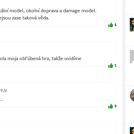
kální model, okolní doprava a damage model.
ejsou zase taková věda.
4
bola moja obľúbená hra, takže uvidíme
5
19:26
..
9