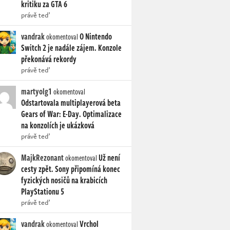
kritiku za GTA 6
právě teď
vandrak
O Nintendo
okomentoval
Switch 2 je nadále zájem. Konzole
překonává rekordy
právě teď
martyolg1
okomentoval
Odstartovala multiplayerová beta
Gears of War: E-Day. Optimalizace
na konzolích je ukázková
právě teď
MajkRezonant
Už není
okomentoval
cesty zpět. Sony připomíná konec
fyzických nosičů na krabicích
PlayStationu 5
právě teď
vandrak
Vrchol
okomentoval