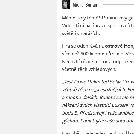
Michal Burian
Máme tady téměř tříminutový gam
Video láká na úpravu sportovních
světě i v garážích.
Hra se odehrává na
ostrově Hon
více než 600 kilometrů silnic. Ve
Nechybí různé motory, odpružení,
včetně těch vzhledových.
„Test Drive Unlimited Solar Crown
včetně těch nejprestižnějších: Fe
a mnoho dalších. Budete se ale mu
některý z nich vlastnit! Luxusní v
bodu B. Představují i vaše ambice
pýchou. Pamatujte: vaše auta odrá
Na výběr bude jeden ze dvou klan