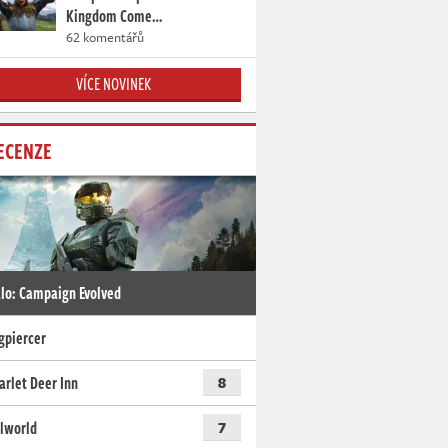
Kingdom Come…
62 komentářů
VÍCE NOVINEK
ECENZE
lo: Campaign Evolved
gpiercer
arlet Deer Inn
8
lworld
7