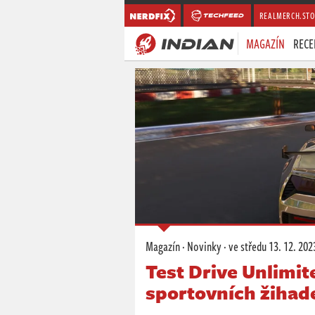
REALMERCH.STO
MAGAZÍN
RECE
Magazín
·
Novinky
·
ve středu
13. 12. 202
Test Drive Unlimit
sportovních žihad