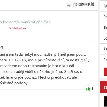
| 10 KOMENTÁŘŮ
Sp
De
ní komentáře musíš být přihlášen.
Th
Přihlásit se
Do
:45
As
ní jsem teda nebyl moc nadšený (měl jsem pocit,
betu TDU2 - ah, moje první testování, ta nostalgie),
Rh
dým videem nebo testováním je hra o kus dál.
 licenci raději viděl u někoho jiného. Snaží se, o
ek financí jde poznat. Nechci predikovat, ale
výsledné podoby.
C
4