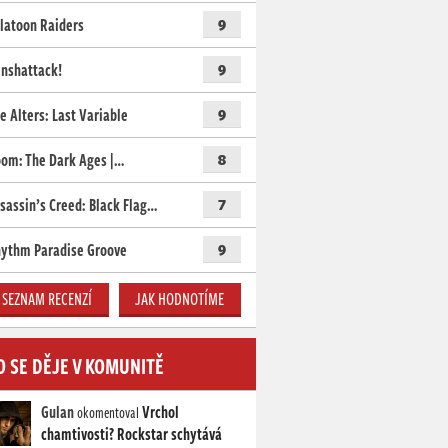
latoon Raiders
9
nshattack!
9
e Alters: Last Variable
9
om: The Dark Ages |…
8
sassin’s Creed: Black Flag…
7
ythm Paradise Groove
9
SEZNAM RECENZÍ
JAK HODNOTÍME
O SE DĚJE V KOMUNITĚ
Gulan
Vrchol
okomentoval
chamtivosti? Rockstar schytává