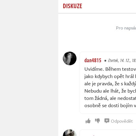
DISKUZE
Pro napsá
dan4815
čtvrtek, 14. 12., 18
Uvidíme. Během testová
jako kdybych opět hrál 
ale je pravda, že s kaž
Nebudu ale lhát, že bych
tom žádná, ale nedostat
osobně se dosti bojím 
Odpovědět