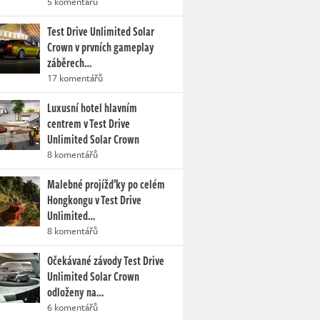
5 komentářů
Test Drive Unlimited Solar
Crown v prvních gameplay
záběrech…
17 komentářů
Luxusní hotel hlavním
centrem v Test Drive
Unlimited Solar Crown
8 komentářů
Malebné projížďky po celém
Hongkongu v Test Drive
Unlimited…
8 komentářů
Očekávané závody Test Drive
Unlimited Solar Crown
odloženy na…
6 komentářů