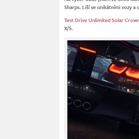
Sharps. Liší se unikátními vozy a
Test Drive Unlimited Solar Crow
X/S.