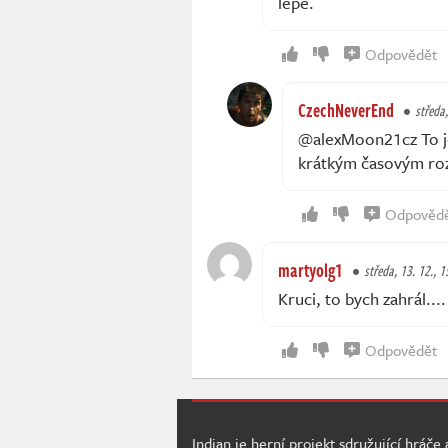
lépe.
Odpovědět
CzechNeverEnd
středa,
@alexMoon21cz To jo,
krátkým časovým roz
Odpověd
martyolg1
středa, 13. 12., 1
Kruci, to bych zahrál....
Odpovědět
Indian je herní projekt sdružující hráče