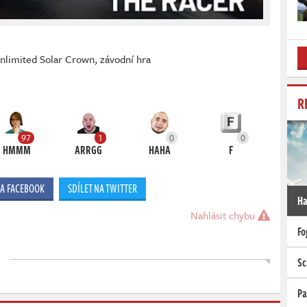
Unlimited Solar Crown
,
závodní hra
R
97
1
0
0
HMMM
ARRGG
HAHA
F
NA FACEBOOK
SDÍLET NA TWITTER
Ha
Nahlásit chybu
Fo
Sc
Pa