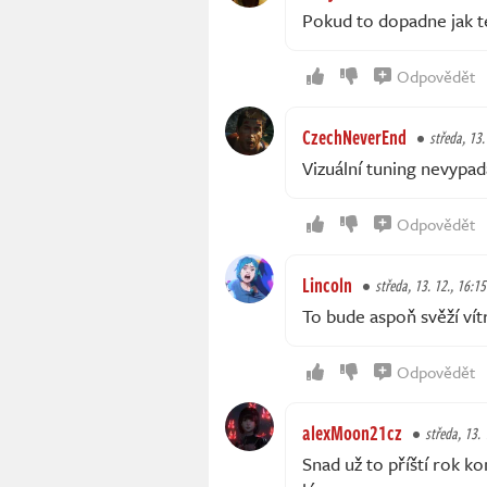
Pokud to dopadne jak te
Odpovědět
CzechNeverEnd
středa, 13.
Vizuální tuning nevypad
Odpovědět
Lincoln
středa, 13. 12., 16:15
To bude aspoň svěží ví
Odpovědět
alexMoon21cz
středa, 13. 
Snad už to příští rok 