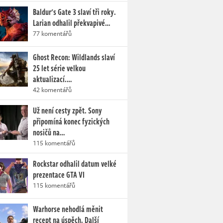
Baldur's Gate 3 slaví tři roky.
Larian odhalil překvapivé…
77 komentářů
Ghost Recon: Wildlands slaví
25 let série velkou
aktualizací.…
42 komentářů
Už není cesty zpět. Sony
připomíná konec fyzických
nosičů na…
115 komentářů
Rockstar odhalil datum velké
prezentace GTA VI
115 komentářů
Warhorse nehodlá měnit
recept na úspěch. Další