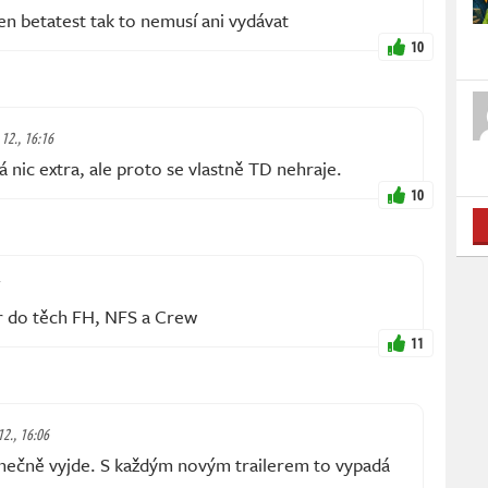
n betatest tak to nemusí ani vydávat
10
 12., 16:16
á nic extra, ale proto se vlastně TD nehraje.
10
tr do těch FH, NFS a Crew
11
12., 16:06
konečně vyjde. S každým novým trailerem to vypadá