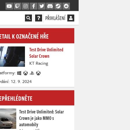
PŘIHLÁŠENÍ
ETAIL K OZNAČENÉ HŘE
Test Drive Unlimited
Solar Crown
KT Racing
latformy:
dání: 12. 9. 2024
EPŘEHLÉDNĚTE
Test Drive Unlimited: Solar
Crown je jako MMO s
automobily