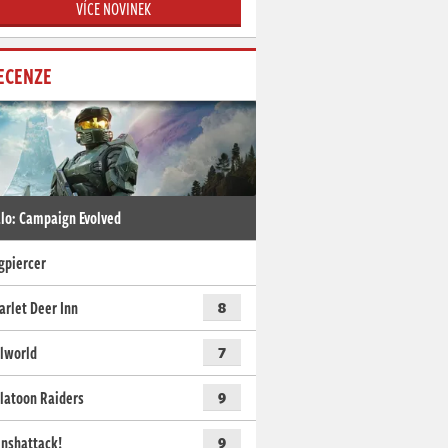
VÍCE NOVINEK
ECENZE
lo: Campaign Evolved
gpiercer
arlet Deer Inn
8
lworld
7
latoon Raiders
9
nshattack!
9