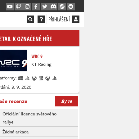
PŘIHLÁŠENÍ
ETAIL K OZNAČENÉ HŘE
WRC 9
KT Racing
latformy:
dání: 3. 9. 2020
8
aše recenze
/ 10
Oficiální licence světového
rallye
Žádná arkáda