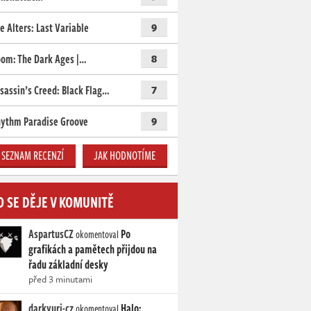
e Alters: Last Variable
9
om: The Dark Ages |…
8
sassin’s Creed: Black Flag…
7
ythm Paradise Groove
9
SEZNAM RECENZÍ
JAK HODNOTÍME
O SE DĚJE V KOMUNITĚ
AspartusCZ
Po
okomentoval
grafikách a pamětech přijdou na
řadu základní desky
před 3 minutami
darkyuri-cz
Halo:
okomentoval