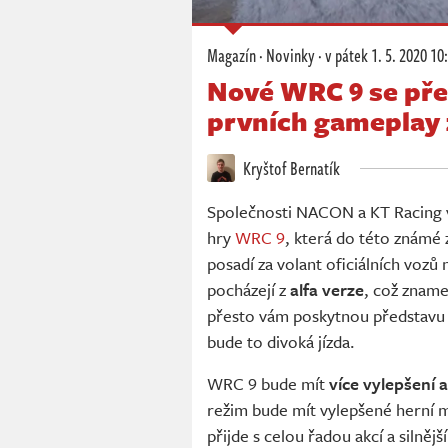
Magazín
·
Novinky
·
v pátek
1. 5. 2020 10
Nové WRC 9 se před
prvních gameplay
Kryštof Bernatík
Společnosti NACON a KT Racing vy
hry
WRC 9
, která do této známé
posadí za volant oficiálních vozů
pocházejí z
alfa verze
, což zname
přesto vám poskytnou představu o
bude to divoká jízda.
WRC 9 bude mít
více vylepšení 
režim bude mít vylepšené herní 
přijde s celou řadou akcí a silně