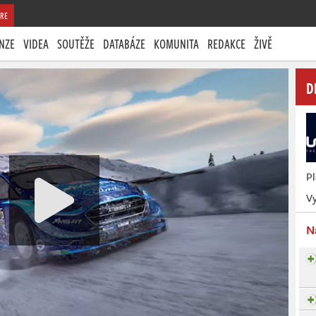
RE
NZE
VIDEA
SOUTĚŽE
DATABÁZE
KOMUNITA
REDAKCE
ŽIVĚ
D
P
Vy
N