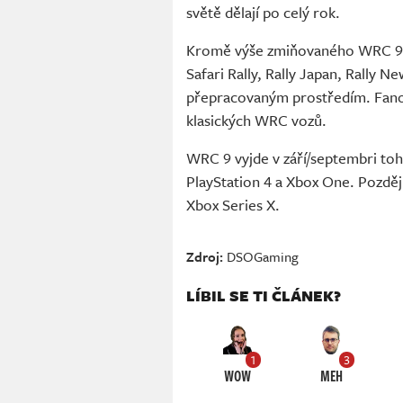
světě dělají po celý rok.
Kromě výše zmiňovaného WRC 9 na
Safari Rally, Rally Japan, Rally N
přepracovaným prostředím. Fanou
klasických WRC vozů.
WRC 9 vyjde v září/septembri to
PlayStation 4 a Xbox One. Pozděj
Xbox Series X.
Zdroj:
DSOGaming
LÍBIL SE TI ČLÁNEK?
1
3
WOW
MEH