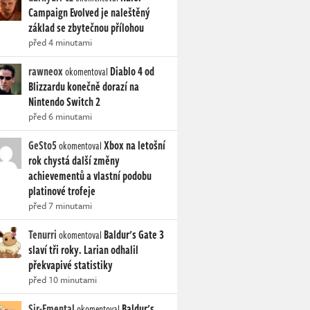
Campaign Evolved je naleštěný
základ se zbytečnou přílohou
před 4 minutami
rawneox
Diablo 4 od
okomentoval
Blizzardu konečně dorazí na
Nintendo Switch 2
před 6 minutami
GeSto5
Xbox na letošní
okomentoval
rok chystá další změny
achievementů a vlastní podobu
platinové trofeje
před 7 minutami
Tenurri
Baldur's Gate 3
okomentoval
slaví tři roky. Larian odhalil
překvapivé statistiky
před 10 minutami
Sir-Emental
Baldur's
okomentoval