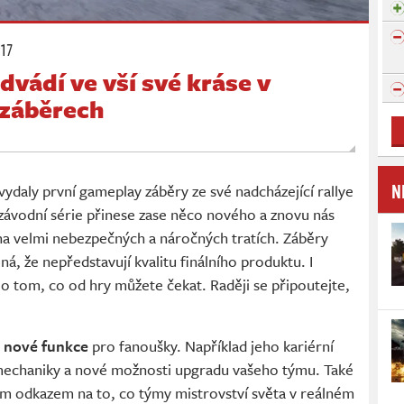
:17
vádí ve vší své kráse v
 záběrech
N
daly první gameplay záběry ze své nadcházející rallye
 závodní série přinese zase něco nového a znovu nás
 na velmi nebezpečných a náročných tratích. Záběry
ná, že nepředstavují kvalitu finálního produktu. I
 tom, co od hry můžete čekat. Raději se připoutejte,
a nové funkce
pro fanoušky. Například jeho kariérní
mechaniky a nové možnosti upgradu vašeho týmu. Také
jším odkazem na to, co týmy mistrovství světa v reálném