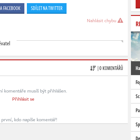
NA FACEBOOK
SDÍLET NA TWITTER
Nahlásit chybu
R
ěvatel
| 0 KOMENTÁŘŮ
Ha
Fo
ní komentáře musíš být přihlášen.
Sc
Přihlásit se
Pa
první, kdo napíše komentář!
Sp
De