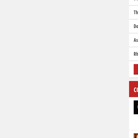
Th
Do
As
Rh
C