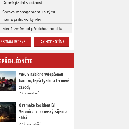
Dobré jízdní vlastnosti
Správa managementu a týmu
nemá příliš velký vliv
Méně změn od předchozího dílu
SEZNAM RECENZÍ
JAK HODNOTÍME
EPŘEHLÉDNĚTE
WRC 9 nabídne vylepšenou
kariéru, lepší fyziku a tři nové
závody
2 komentářů
O remake Resident Evil
Veronica je obrovský zájem a
sbírá…
27 komentářů