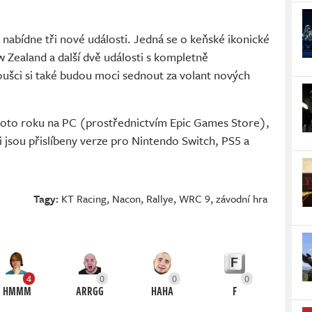
bídne tři nové události. Jedná se o keňské ikonické
ew Zealand a další dvě události s kompletně
šci si také budou moci sednout za volant nových
hoto roku na PC (prostřednictvím Epic Games Store),
i jsou přislíbeny verze pro Nintendo Switch, PS5 a
Tagy:
KT Racing
,
Nacon
,
Rallye
,
WRC 9
,
závodní hra
4
0
0
0
HMMM
ARRGG
HAHA
F