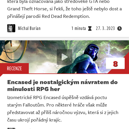
která byla označována jako středověké GTA nebo
Grand Theft Horse, si řekli, že toho ještě nebylo dost a
přinášejí parodii Red Dead Redemption.
Michal Burian
1 minuta
27. 3. 2023
8
RECENZE
Encased je nostalgickým návratem do
minulosti RPG her
Izometrické RPG Encased úspěšně vzdává poctu
starým Falloutům. Pro některé hráče však může
představovat až příliš náročnou výzvu, která si z jejich
času ukrojí pořádný krajíc.