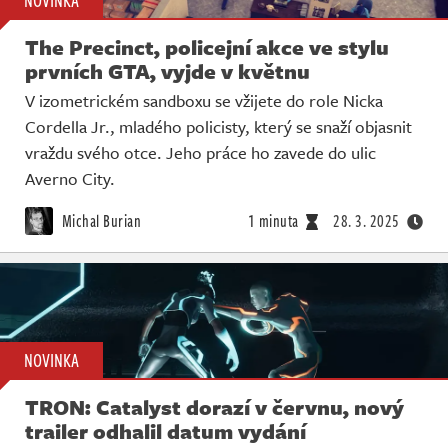
NOVINKA
The Precinct, policejní akce ve stylu
prvních GTA, vyjde v květnu
V izometrickém sandboxu se vžijete do role Nicka
Cordella Jr., mladého policisty, který se snaží objasnit
vraždu svého otce. Jeho práce ho zavede do ulic
Averno City.
Michal Burian
1 minuta
28. 3. 2025
NOVINKA
TRON: Catalyst dorazí v červnu, nový
trailer odhalil datum vydání