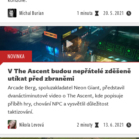
Michal Burian
1 minuta
20. 5. 2021
NOVINKA
V The Ascent budou nepřátelé zděšeně
utíkat před zbraněmi
Arcade Berg, spoluzakladatel Neon Giant, představil
dvanáctiminutové video o The Ascent, kde popisuje
příběh hry, chování NPC a vysvětlil důležitost
taktizování.
Nikola Levová
2 minuty
13. 6. 2021