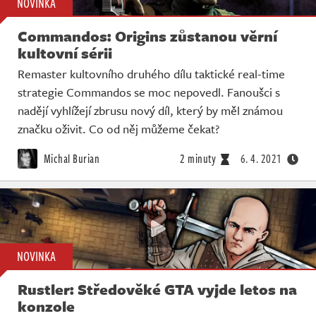
NOVINKA
Commandos: Origins zůstanou věrní
kultovní sérii
Remaster kultovního druhého dílu taktické real-time
strategie Commandos se moc nepovedl. Fanoušci s
nadějí vyhlížejí zbrusu nový díl, který by měl známou
značku oživit. Co od něj můžeme čekat?
Michal Burian
2 minuty
6. 4. 2021
NOVINKA
Rustler: Středověké GTA vyjde letos na
konzole