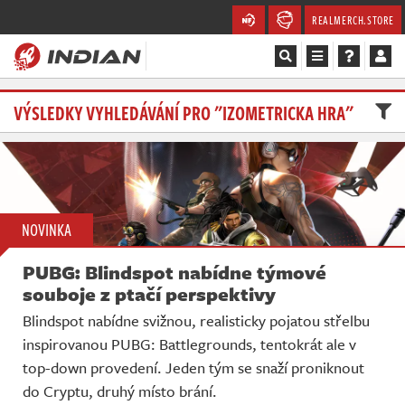
REALMERCH.STORE
Magazín
VÝSLEDKY VYHLEDÁVÁNÍ PRO "IZOMETRICKA HRA"
Recenze
Videa
NOVINKA
Soutěže
PUBG: Blindspot nabídne týmové
Databáze
souboje z ptačí perspektivy
Blindspot nabídne svižnou, realisticky pojatou střelbu
Komunita
inspirovanou PUBG: Battlegrounds, tentokrát ale v
top-down provedení. Jeden tým se snaží proniknout
Redakce
do Cryptu, druhý místo brání.