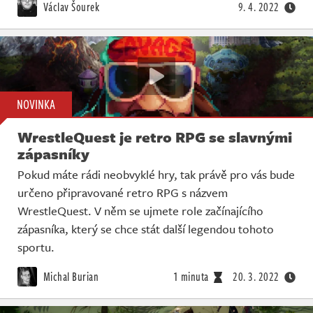
Václav Šourek
9. 4. 2022
NOVINKA
WrestleQuest je retro RPG se slavnými
zápasníky
Pokud máte rádi neobvyklé hry, tak právě pro vás bude
určeno připravované retro RPG s názvem
WrestleQuest. V něm se ujmete role začínajícího
zápasníka, který se chce stát další legendou tohoto
sportu.
Michal Burian
1 minuta
20. 3. 2022