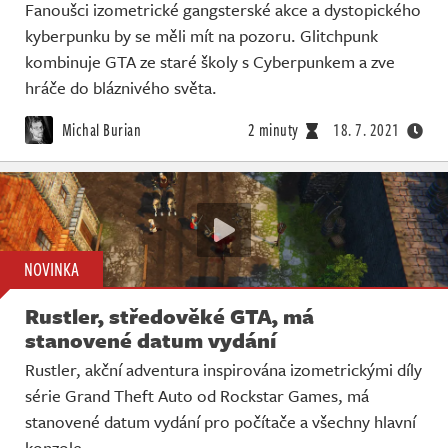
Fanoušci izometrické gangsterské akce a dystopického
kyberpunku by se měli mít na pozoru. Glitchpunk
kombinuje GTA ze staré školy s Cyberpunkem a zve
hráče do bláznivého světa.
Michal Burian
2 minuty
18. 7. 2021
NOVINKA
Rustler, středověké GTA, má
stanovené datum vydání
Rustler, akční adventura inspirována izometrickými díly
série Grand Theft Auto od Rockstar Games, má
stanovené datum vydání pro počítače a všechny hlavní
konzole.