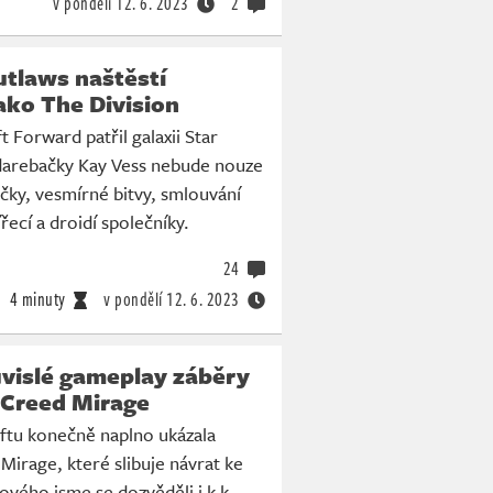
v pondělí
12. 6. 2023
2
utlaws naštěstí
ako The Division
 Forward patřil galaxii Star
darebačky Kay Vess nebude nouze
ičky, vesmírné bitvy, smlouvání
řecí a droidí společníky.
24
4 minuty
v pondělí
12. 6. 2023
vislé gameplay záběry
 Creed Mirage
ftu konečně naplno ukázala
 Mirage, které slibuje návrat ke
vého jsme se dozvěděli i k k