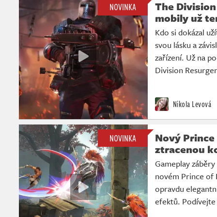
The Division
NOVINKA
mobily už t
Kdo si dokázal uží
svou lásku a závi
zařízení. Už na p
Division Resurg
Nikola Levová
Nový Prince 
NOVINKA
ztracenou k
Gameplay záběry o
novém Prince of 
opravdu elegantní
efektů. Podívejte