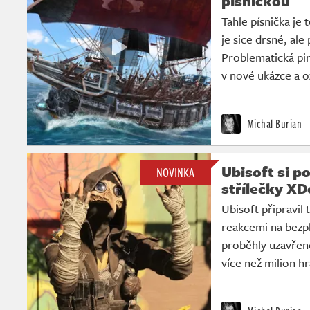
písničkou
Tahle písnička je 
je sice drsné, ale
Problematická pir
v nové ukázce a 
Michal Burian
Ubisoft si p
NOVINKA
střílečky XD
Ubisoft připravil
reakcemi na bezpl
proběhly uzavřené
více než milion h