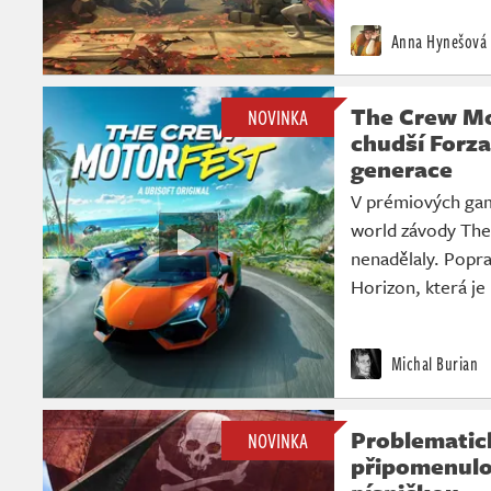
Anna Hynešová
The Crew Mo
NOVINKA
chudší Forza
generace
V prémiových ga
world závody Th
nenadělaly. Popra
Horizon, která je
Michal Burian
Problematic
NOVINKA
připomenulo