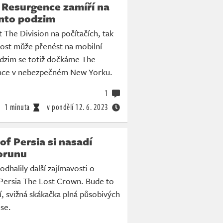
 Resurgence zamíří na
ento podzim
t The Division na počítačích, tak
slost může přenést na mobilní
odzim se totiž dočkáme The
ence v nebezpečném New Yorku.
1
1 minuta
v pondělí
12. 6. 2023
of Persia si nasadí
orunu
dhalily další zajímavosti o
Persia The Lost Crown. Bude to
, svižná skákačka plná působivých
 se.