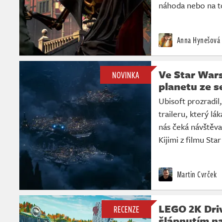
náhoda nebo na t
Anna Hynešová
Ve Star Wars
NOVINKA
planetu ze s
Ubisoft prozradil
traileru, který l
nás čeká návštěva
Kijimi z filmu St
Martin Cvrček
LEGO 2K Dri
RECENZE
šlápnutím na