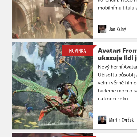
mobilnímu titulu 
Jan Kalný
Avatar: Fron
NOVINKA
ukazuje lidi 
Nový herní Avata
Ubisoftu působí j
velmi věrné film
budeme moci o sa
na konci roku.
Martin Cvrček