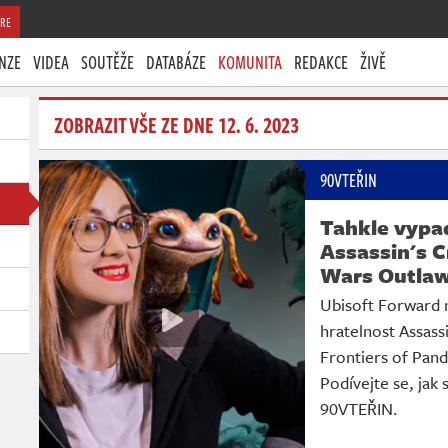
RE
NZE
VIDEA
SOUTĚŽE
DATABÁZE
KOMUNITA
REDAKCE
ŽIVĚ
ZOBRAZIT VŠE ZE DNE 12. 6. 2023
90VTEŘIN
Tahkle vypa
Assassin's C
Wars Outla
Ubisoft Forward 
hratelnost Assass
Frontiers of Pand
Podívejte se, jak 
90VTEŘIN.