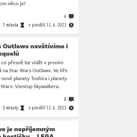
om něco je?
6
1 minuta
v pondělí
12. 6. 2023
 Outlaws navštívíme i
equelů
, co přesně lze vidět v prvním
áká na Star Wars Outlaws. Ve hře
 nové planety Toshira i planety
ar Wars: Vzestup Skywalkera.
8
3 minuty
v pondělí
12. 6. 2023
ve je nepříjemným
 kostičku... LEGA