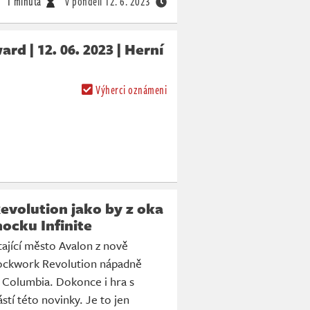
1 minuta
v pondělí
12. 6. 2023
rd | 12. 06. 2023 | Herní
Výherci oznámeni
evolution jako by z oka
ocku Infinite
ající město Avalon z nově
ockwork Revolution nápadně
 Columbia. Dokonce i hra s
tí této novinky. Je to jen