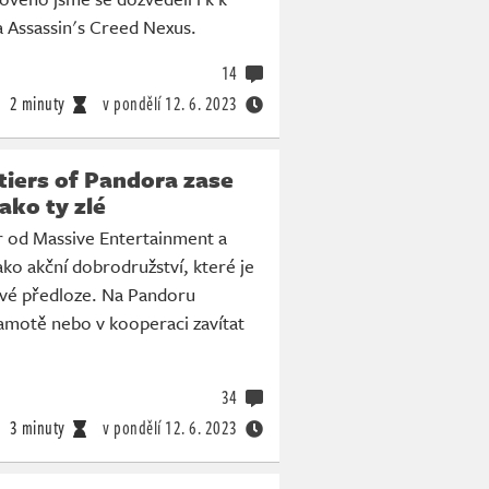
a Assassin's Creed Nexus.
14
2 minuty
v pondělí
12. 6. 2023
tiers of Pandora zase
jako ty zlé
r od Massive Entertainment a
ako akční dobrodružství, které je
ové předloze. Na Pandoru
motě nebo v kooperaci zavítat
34
3 minuty
v pondělí
12. 6. 2023