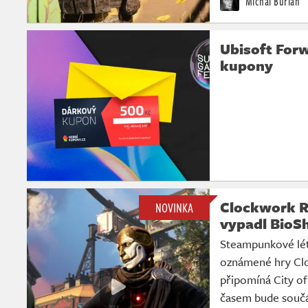
Michal Burian
Ubisoft Forwa
kupony
Clockwork R
NOVINKA
vypadl BioSh
Steampunkové lét
oznámené hry Cl
připomíná City of
časem bude součás