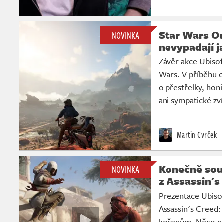
Star Wars O
NOVINKA
nevypadají j
Závěr akce Ubisoft
Wars. V příběhu 
o přestřelky, hon
ani sympatické zví
Martin Cvrček
Konečně sou
NOVINKA
z Assassin's
Prezentace Ubiso
Assassin's Creed:
kořenům. Něco no