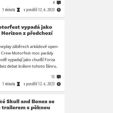
4
1 minuta
v pondělí
12. 6. 2023
torfest vypadá jako
 Horizon z předchozí
meplay záběrech arkádové open-
e Crew Motorfest moc parády
vdě vypadají jako chudší Forza
 bez debat králem tohoto žánru.
15
1 minuta
v pondělí
12. 6. 2023
ké Skull and Bones se
 trailerem s pěknou