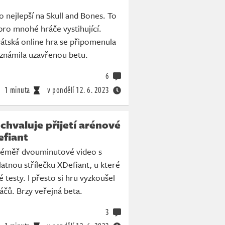
to nejlepší na Skull and Bones. To
 pro mnohé hráče vystihující.
átská online hra se připomenula
oznámila uzavřenou betu.
6
1 minuta
v pondělí
12. 6. 2023
ochvaluje přijetí arénové
efiant
 téměř dvouminutové video s
atnou střílečku XDefiant, u které
 testy. I přesto si hru vyzkoušel
ráčů. Brzy veřejná beta.
3