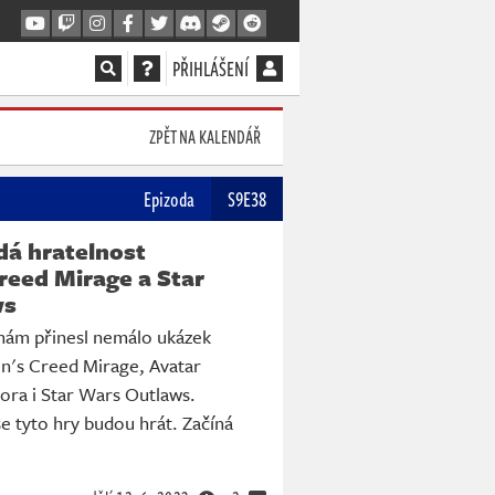
PŘIHLÁŠENÍ
ZPĚT NA KALENDÁŘ
Epizoda
S9E38
dá hratelnost
reed Mirage a Star
ws
nám přinesl nemálo ukázek
in's Creed Mirage, Avatar
ora i Star Wars Outlaws.
se tyto hry budou hrát. Začíná