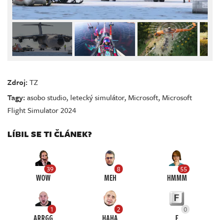
Zdroj:
TZ
Tagy:
asobo studio
,
letecký simulátor
,
Microsoft
,
Microsoft
Flight Simulator 2024
LÍBIL SE TI ČLÁNEK?
39
8
55
WOW
MEH
HMMM
1
2
0
ARRGG
HAHA
F