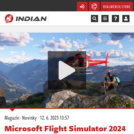
REALMERCH.STORE
Magazín
Recenze
Videa
Soutěže
Databáze
Komunita
Magazín
·
Novinky
·
12. 6. 2023 13:57
Redakce
Microsoft Flight Simulator 2024