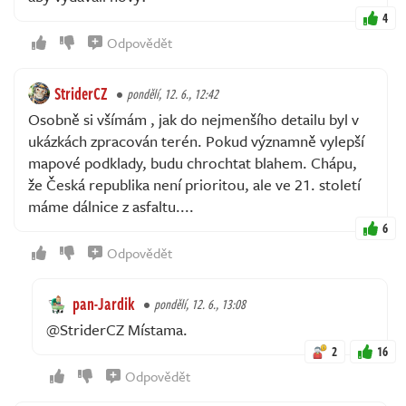
4
Odpovědět
StriderCZ
pondělí, 12. 6., 12:42
Osobně si všímám , jak do nejmenšího detailu byl v
ukázkách zpracován terén. Pokud významně vylepší
mapové podklady, budu chrochtat blahem. Chápu,
že Česká republika není prioritou, ale ve 21. století
máme dálnice z asfaltu....
6
Odpovědět
pan-Jardik
pondělí, 12. 6., 13:08
@StriderCZ Místama.
2
16
Odpovědět