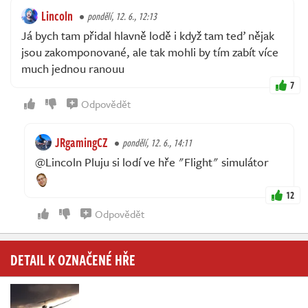
Lincoln
pondělí, 12. 6., 12:13
Já bych tam přidal hlavně lodě i když tam teď nějak
jsou zakomponované, ale tak mohli by tím zabít více
much jednou ranouu
7
Odpovědět
JRgamingCZ
pondělí, 12. 6., 14:11
@Lincoln Pluju si lodí ve hře "Flight" simulátor
12
Odpovědět
DETAIL K OZNAČENÉ HŘE