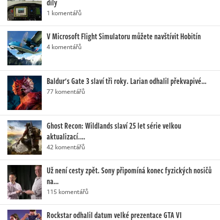
díly
1 komentářů
V Microsoft Flight Simulatoru můžete navštívit Hobitín
4 komentářů
Baldur's Gate 3 slaví tři roky. Larian odhalil překvapivé…
77 komentářů
Ghost Recon: Wildlands slaví 25 let série velkou
aktualizací.…
42 komentářů
Už není cesty zpět. Sony připomíná konec fyzických nosičů
na…
115 komentářů
Rockstar odhalil datum velké prezentace GTA VI