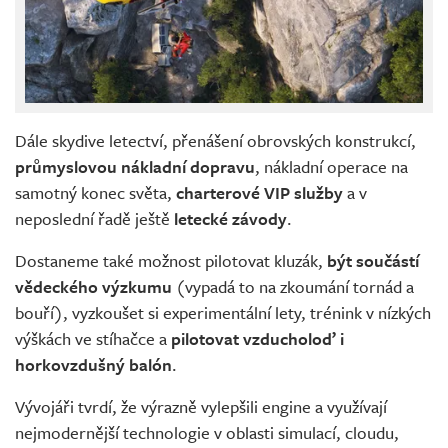
Dále skydive letectví, přenášení obrovských konstrukcí,
průmyslovou nákladní dopravu
, nákladní operace na
samotný konec světa,
charterové VIP služby
a v
neposlední řadě ještě
letecké závody
.
Dostaneme také možnost pilotovat kluzák,
být součástí
vědeckého výzkumu
(vypadá to na zkoumání tornád a
bouří), vyzkoušet si experimentální lety, trénink v nízkých
výškách ve stíhačce a
pilotovat vzducholoď i
horkovzdušný balón
.
Vývojáři tvrdí, že výrazně vylepšili engine a využívají
nejmodernější technologie v oblasti simulací, cloudu,