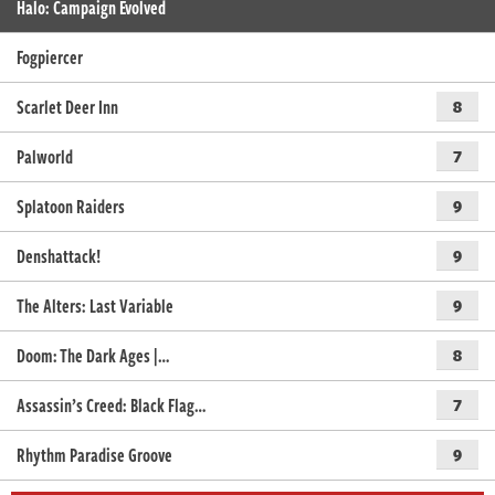
Halo: Campaign Evolved
Fogpiercer
Scarlet Deer Inn
8
Palworld
7
Splatoon Raiders
9
Denshattack!
9
The Alters: Last Variable
9
Doom: The Dark Ages |…
8
Assassin’s Creed: Black Flag…
7
Rhythm Paradise Groove
9