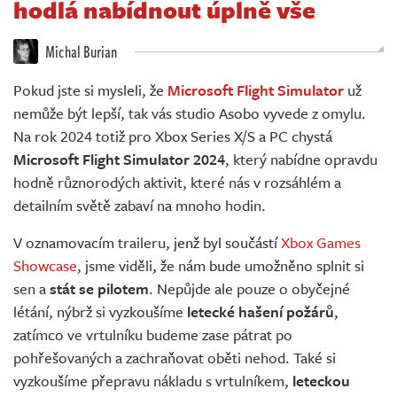
hodlá nabídnout úplně vše
Živě
Michal Burian
Pokud jste si mysleli, že
Microsoft Flight Simulator
už
nemůže být lepší, tak vás studio Asobo vyvede z omylu.
Na rok 2024 totiž pro Xbox Series X/S a PC chystá
Microsoft Flight Simulator 2024
, který nabídne opravdu
hodně různorodých aktivit, které nás v rozsáhlém a
detailním světě zabaví na mnoho hodin.
V oznamovacím traileru, jenž byl součástí
Xbox Games
Showcase
, jsme viděli, že nám bude umožněno splnit si
sen a
stát se pilotem
. Nepůjde ale pouze o obyčejné
létání, nýbrž si vyzkoušíme
letecké hašení požárů
,
zatímco ve vrtulníku budeme zase pátrat po
pohřešovaných a zachraňovat oběti nehod. Také si
vyzkoušíme přepravu nákladu s vrtulníkem,
leteckou