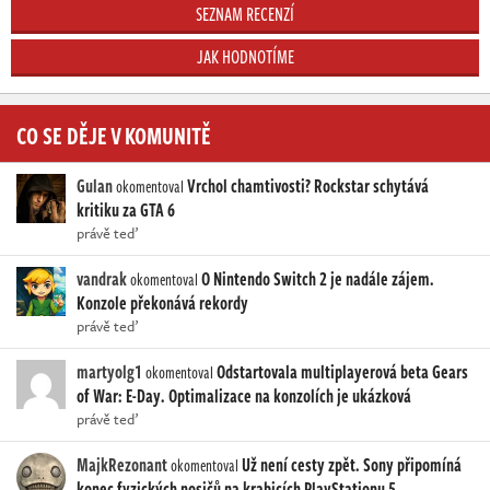
SEZNAM RECENZÍ
JAK HODNOTÍME
CO SE DĚJE V KOMUNITĚ
Gulan
Vrchol chamtivosti? Rockstar schytává
okomentoval
kritiku za GTA 6
právě teď
vandrak
O Nintendo Switch 2 je nadále zájem.
okomentoval
Konzole překonává rekordy
právě teď
martyolg1
Odstartovala multiplayerová beta Gears
okomentoval
of War: E-Day. Optimalizace na konzolích je ukázková
právě teď
MajkRezonant
Už není cesty zpět. Sony připomíná
okomentoval
konec fyzických nosičů na krabicích PlayStationu 5