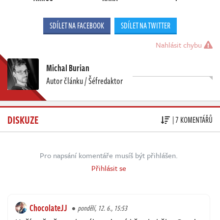
SDÍLET NA FACEBOOK
SDÍLET NA TWITTER
Nahlásit chybu
Michal Burian
Autor článku / Šéfredaktor
DISKUZE
| 7 KOMENTÁŘŮ
Pro napsání komentáře musíš být přihlášen.
Přihlásit se
ChocolateJJ
pondělí, 12. 6., 15:53