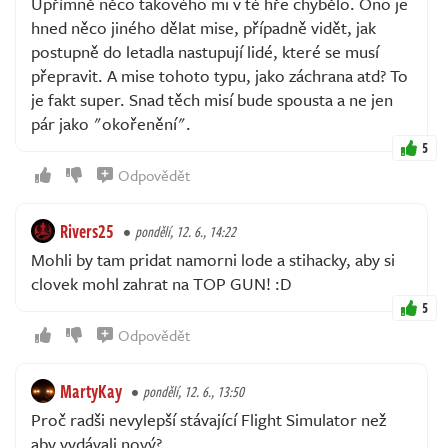
Upřímně něco takového mi v té hře chybělo. Ono je
hned něco jiného dělat mise, případně vidět, jak
postupně do letadla nastupují lidé, které se musí
přepravit. A mise tohoto typu, jako záchrana atd? To
je fakt super. Snad těch misí bude spousta a ne jen
pár jako "okořenění".
5
Odpovědět
Rivers25
pondělí, 12. 6., 14:22
Mohli by tam pridat namorni lode a stihacky, aby si
clovek mohl zahrat na TOP GUN! :D
5
Odpovědět
MartyKay
pondělí, 12. 6., 13:50
Proč radši nevylepší stávající Flight Simulator než
aby vydávali nový?