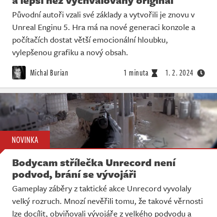
Původní autoři vzali své základy a vytvořili je znovu v
Unreal Enginu 5. Hra má na nové generaci konzole a
počítačích dostat větší emocionální hloubku,
vylepšenou grafiku a nový obsah.
Michal Burian
1 minuta
1. 2. 2024
NOVINKA
Bodycam střílečka Unrecord není
podvod, brání se vývojáři
Gameplay záběry z taktické akce Unrecord vyvolaly
velký rozruch. Mnozí nevěřili tomu, že takové věrnosti
lze docílit, obviňovali vývojáře z velkého podvodu a