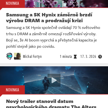
NOVINKA
Samsung a SK Hynix záměrně brzdí
výrobu DRAM a prodražují krizi
Samsung a SK Hynix společně ovládají 70 % světového
trhu s DRAM a záměrně omezují rozšiřování výroby.
Bojí se, že AI boom vyprchá a přebytečná kapacita je
pohltí stejně jako po covidu.
Michal Fortyn
1 minuta
17. 3. 2026
NOVINKA
Nový trailer stanovil datum
psychologického dramatu The Alters