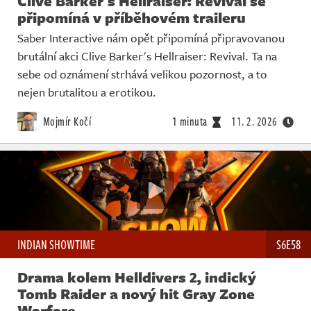
Clive Barker's Hellraiser: Revival se
připomíná v příběhovém traileru
Saber Interactive nám opět připomíná připravovanou
brutální akci Clive Barker's Hellraiser: Revival. Ta na
sebe od oznámení strhává velikou pozornost, a to
nejen brutalitou a erotikou.
Mojmír Kočí
1 minuta
11. 2. 2026
INDIAN SHOWTIME
S6E58
Drama kolem Helldivers 2, indický
Tomb Raider a nový hit Gray Zone
Warfare