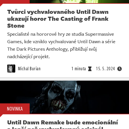
Tvůrci vychvalovaného Until Dawn
ukazují horor The Casting of Frank
Stone
Specialisté na hororové hry ze studia Supermassive
Games, kde vzniklo vychvalované Until Dawn a série
The Dark Pictures Anthology, přibližují svůj
nadcházející projekt.
Michal Burian
1 minuta
15. 5. 2024
NOVINKA
Until Dawn Remake bude emocionální
a lepší než vychvalovaný originál