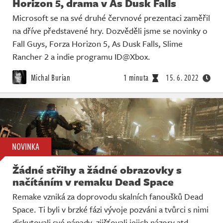
Horizon 5, drama v As Dusk Falls
Microsoft se na své druhé červnové prezentaci zaměřil
na dříve představené hry. Dozvěděli jsme se novinky o
Fall Guys, Forza Horizon 5, As Dusk Falls, Slime
Rancher 2 a indie programu ID@Xbox.
Michal Burian
1 minuta
15. 6. 2022
NOVINKA
Žádné střihy a žádné obrazovky s
načítáním v remaku Dead Space
Remake vzniká za doprovodu skalních fanoušků Dead
Space. Ti byli v brzké fázi vývoje pozváni a tvůrci s nimi
diskutovali své nápady, zjišťovali jejich názory atd.