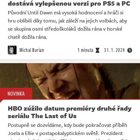
dostává vylepšenou verzi pro PS5 a PC
Původní Until Dawn má vysoká hodnocení a hráči si
hru oblíbili díky tomu, jak záleží na jejich volbách, aby
se skupina osmi středoškoláků dožila rána v horské
chatě dožila rána.
Michal Burian
1 minuta
31. 1. 2024
NOVINKA
HBO zúžilo datum premiéry druhé řady
seriálu The Last of Us
Postupně se dozvídáme, kdy bude pokračovat příběh
Joela a Ellie v postapokalyptickém světě. Prezident