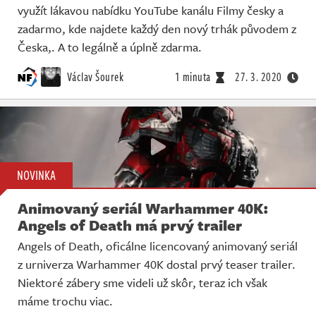
využít lákavou nabídku YouTube kanálu Filmy česky a
zadarmo, kde najdete každý den nový trhák původem z
Česka,. A to legálně a úplně zdarma.
Václav Šourek
1 minuta
27. 3. 2020
NOVINKA
Animovaný seriál Warhammer 40K:
Angels of Death má prvý trailer
Angels of Death, oficálne licencovaný animovaný seriál
z urniverza Warhammer 40K dostal prvý teaser trailer.
Niektoré zábery sme videli už skôr, teraz ich však
máme trochu viac.