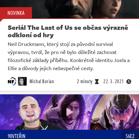
NOVINKA
Seriál The Last of Us se občas výrazně
odkloní od hry
Neil Druckmann, který stojí za původní survival
výpravou, tvrdí, že pro ně bylo důležité zachovat
filozofické základy příběhu. Konkrétně identitu Joela a
Ellie a důvody jejich nebezpečné cesty.
Michal Burian
2 minuty
22. 3. 2021
90VTEŘIN
S6E2