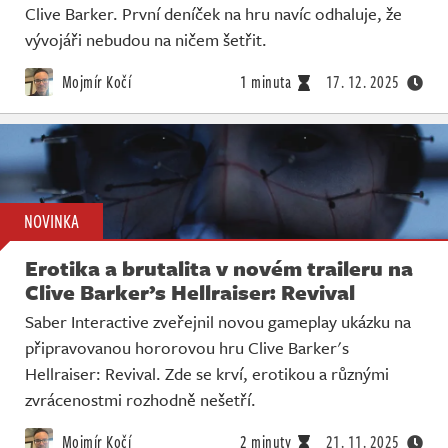
Clive Barker. První deníček na hru navíc odhaluje, že
vývojáři nebudou na ničem šetřit.
Mojmír Kočí
1 minuta
17. 12. 2025
NOVINKA
Erotika a brutalita v novém traileru na
Clive Barker’s Hellraiser: Revival
Saber Interactive zveřejnil novou gameplay ukázku na
připravovanou hororovou hru Clive Barker's
Hellraiser: Revival. Zde se krví, erotikou a různými
zvrácenostmi rozhodně nešetří.
Mojmír Kočí
2 minuty
21. 11. 2025