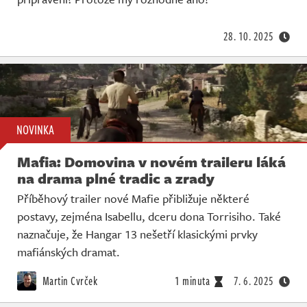
Živě
28. 10. 2025
NOVINKA
Mafia: Domovina v novém traileru láká
na drama plné tradic a zrady
Příběhový trailer nové Mafie přibližuje některé
postavy, zejména Isabellu, dceru dona Torrisiho. Také
naznačuje, že Hangar 13 nešetří klasickými prvky
mafiánských dramat.
Martin Cvrček
1 minuta
7. 6. 2025