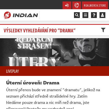
REALMERCH.STORE
Magazín
VÝSLEDKY VYHLEDÁVÁNÍ PRO "DRAMA"
Recenze
Videa
Soutěže
LIVEPLAY
Databáze
Úterní úroveň: Drama
Komunita
Úterní přenos bude ve znamení "dramatu", jelikož na
seznam přichází středně strašidelné hry. Zatím
Redakce
hledáme pouze drama a nic míň než drama, jste
připraveni? Protože my rozhodně ano!