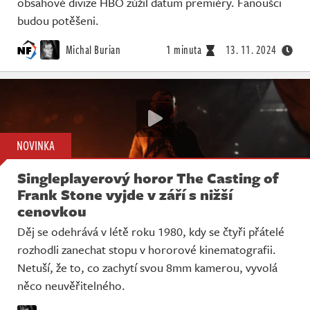
obsahové divize HBO zúžil datum premiéry. Fanoušci
budou potěšeni.
Michal Burian
1 minuta
13. 11. 2024
NOVINKA
Singleplayerový horor The Casting of
Frank Stone vyjde v září s nižší
cenovkou
Děj se odehrává v létě roku 1980, kdy se čtyři přátelé
rozhodli zanechat stopu v hororové kinematografii.
Netuší, že to, co zachytí svou 8mm kamerou, vyvolá
něco neuvěřitelného.