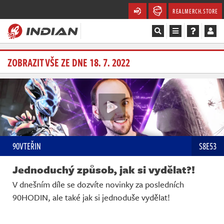
REALMERCH.STORE
Magazín
ZOBRAZIT VŠE ZE DNE 18. 7. 2022
Recenze
Videa
Soutěže
90VTEŘIN
S8E53
Databáze
Jednoduchý způsob, jak si vydělat?!
Komunita
V dnešním díle se dozvíte novinky za posledních
90HODIN, ale také jak si jednoduše vydělat!
Redakce