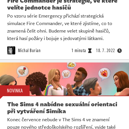
Fire Commander je strategie, ve které
velíte jednotce hasičů
Po vzoru série Emergency přichází strategická
simulace Fire Commander, ve které zjistíme, co to
znamená čelit ohni. Budeme velet skupině hasičů,
která hasí požáry i bojuje s jedovatými látkami.
Michal Burian
1 minuta
18. 7. 2022
NOVINKA
The Sims 4 nabídne sexuální orientaci
při vytváření Simíka
Konec července nebude v The Sims 4 ve znamení
pouze nového středoškolského rozšíření, vyjde také