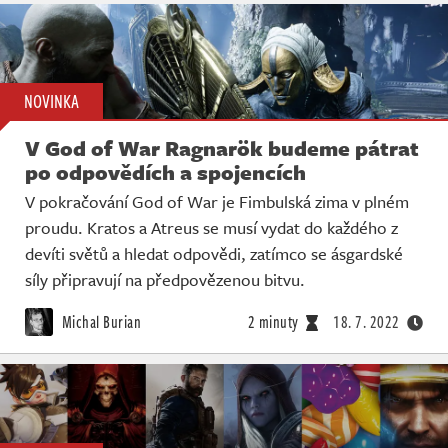
NOVINKA
V God of War Ragnarök budeme pátrat
po odpovědích a spojencích
V pokračování God of War je Fimbulská zima v plném
proudu. Kratos a Atreus se musí vydat do každého z
devíti světů a hledat odpovědi, zatímco se ásgardské
síly připravují na předpovězenou bitvu.
Michal Burian
2 minuty
18. 7. 2022