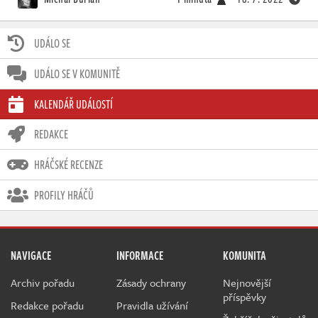
UDÁLO SE
UDÁLO SE V KOMUNITĚ
KALENDÁŘ UDÁLOSTÍ
REDAKCE
HRÁČSKÉ RECENZE
PROFILY HRÁČŮ
NAVIGACE
INFORMACE
KOMUNITA
Archiv pořadu
Zásady ochrany
Nejnovější
příspěvky
Redakce pořadu
Pravidla užívání